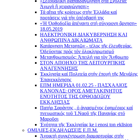
«Σεξουαλικὴ διαπαιδαγώγηση στὰ Σχολεῖα:
Ἀγωγὴ ἢ χειραγώγηση;»
Τά αἴτια τῆς κρίσεως στήν Ἑλλάδα καί
προτάσεις γιά τήν ὑπέρβασή της
«Ἡ Ὀρθοδοξία ἀπέναντι στή σύγχρονη ἄρνηση»
18.05.2019
ΗΛΕΚΤΡΟΝΙΚΗ ΔΙΑΚΥΒΕΡΝΗΣΗ ΚΑΙ
ΑΝΘΡΩΠΙΝΑ ΔΙΚΑΙΩΜΑΤΑ
Κατάργηση Μετρητῶν - τέλος τῆς ἐλευθερίας.
Ὁδεύοντας πρός τόν ὁλοκληρωτισμό
Μετανθρωπισμός: Ἀπειλή για τὸν Ἂνθρωπο
ΣΤΟΝ ΑΠΟΗΧΟ ΤΗΣ ΛΕΙΤΟΥΡΓΙΚΗΣ
ΑΝΑΓΕΝΝΗΣΗΣ
Ἐκκλησία καί Πολιτεία στήν ἐποχή τῆς Μεγάλης
Ἐπανεκκίνησης
ΕΠΜ ΗΜΕΡΙΔΑ 01.02.25 - ΠΑΣΧΑΛΙΟΣ
ΚΑΝΟΝΑΣ: ΟΡΟΣ ΑΜΕΤΑΚΙΝΗΤΟΣ
ΕΝΌΤΗΤΟΣ ΤΗΣ ΟΡΘΟΔΟΞΟΥ
ΕΚΚΛΗΣΊΑΣ
Πατήρ Σαράντης , ὁ ἁγιασμένος ἐφημέριος καί
πνευματικός τοῦ Ἱ.Ναοῦ τῆς Παναγίας στό
Μαροῦσι
Ἑνότητα τῆς Ἐκκλησίας ke i enosi ton eklision
ΟΜΙΛΙΕΣ-ΕΚΔΗΛΩΣΕΙΣ Ε.Π.Μ.
Ἀνοικτή συγκέντρωση διαμαρτυρίας στήν