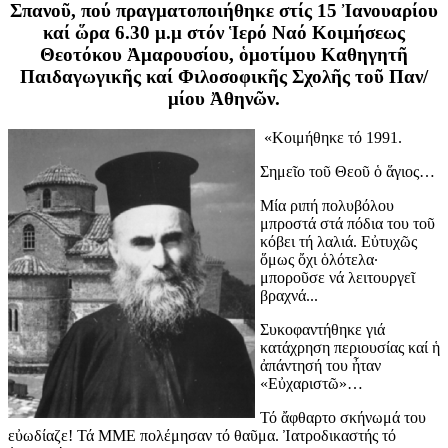
Σπανοῦ, πού πραγματοποιήθηκε στίς 15 Ἰανουαρίου
καί ὥρα 6.30 μ.μ στόν Ἱερό Ναό Κοιμήσεως
Θεοτόκου Ἀμαρουσίου, ὁμοτίμου Καθηγητῆ
Παιδαγωγικῆς καί Φιλοσοφικῆς Σχολῆς τοῦ Παν/
μίου Ἀθηνῶν.
«Κοιμήθηκε τό 1991.
Σημεῖο τοῦ Θεοῦ ὁ ἅγιος…
Μία ριπή πολυβόλου
μπροστά στά πόδια του τοῦ
κόβει τή λαλιά. Εὐτυχῶς
ὅμως ὄχι ὁλότελα·
μποροῦσε νά λειτουργεῖ
βραχνά...
Συκοφαντήθηκε γιά
κατάχρηση περιουσίας καί ἡ
ἀπάντησή του ἦταν
«Εὐχαριστῶ»…
Τό ἄφθαρτο σκήνωμά του
εὐωδίαζε! Τά ΜΜΕ πολέμησαν τό θαῦμα. Ἰατροδικαστής τό