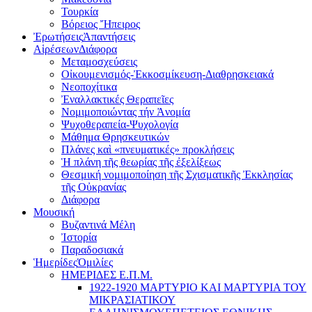
Τουρκία
Βόρειος Ἤπειρος
Ἐρωτήσεις
Ἀπαντήσεις
Αἱρέσεων
Διάφορα
Μεταμοσχεύσεις
Οἰκουμενισμός-Ἐκκοσμίκευση-Διαθρησκειακά
Νεοποχίτικα
Ἐναλλακτικές Θεραπεῖες
Νομιμοποιώντας τήν Ἀνομία
Ψυχοθεραπεία-Ψυχολογία
Μάθημα Θρησκευτικών
Πλάνες καὶ «πνευματικές» προκλήσεις
Ἡ πλάνη τῆς θεωρίας τῆς ἐξελίξεως
Θεσμική νομιμοποίηση τῆς Σχισματικῆς Ἐκκλησίας
τῆς Οὐκρανίας
Διάφορα
Μουσική
Βυζαντινά Μέλη
Ἰστορία
Παραδοσιακά
Ἡμερίδες
Ὁμιλίες
ΗΜΕΡΙΔΕΣ Ε.Π.Μ.
1922-1920 ΜΑΡΤΥΡΙΟ ΚΑI ΜΑΡΤΥΡIΑ ΤΟΥ
ΜΙΚΡΑΣΙΑΤΙΚΟΥ