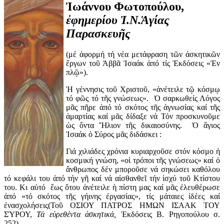
Ἰωάννου Φωτοπούλου,
ἐφημερίου Ἱ.Ν.Ἁγίας
Παρασκευῆς
(μέ ἀφορμή τή νέα μετάφραση τῶν ἀσκητικῶν
ἔργων τοῦ Ἀββᾶ Ἰσαάκ ἀπό τίς Ἐκδόσεις «Ἐν
πλῷ»).
Ἡ γέννησις τοῦ Χριστοῦ, «ἀνέτειλε τῷ κόσμῳ
τό φῶς τό τῆς γνώσεως». Ὁ σαρκωθείς Λόγος
μᾶς πῆρε ἀπό τό σκότος τῆς ἀγνωσίας καί τῆς
ἁμαρτίας καί μᾶς δίδαξε νἀ Τόν προσκυνοῦμε
ὡς ὄντα Ἥλιον τῆς δικαιοσύνης. Ὁ ἅγιος
Ἰσαάκ ὁ Σύρος μᾶς διδάσκει :
Γιά χιλιάδες χρόνια κυριαρχοῦσε στόν κόσμο ἡ
κοσμική γνώση, «οἱ τρόποι τῆς γνώσεως» καί ὁ
ἄνθρωπος δέν μποροῦσε νά σηκώσει καθόλου
τό κεφάλι του ἀπό τήν γῆ καί νά αἰσθανθεῖ τήν ἰσχύ τοῦ Κτίστου
του. Κι αὐτό ἕως ὅτου ἀνέτειλε ἡ πίστη μας καί μᾶς ἐλευθέρωσε
ἀπό «τό σκότος τῆς γήινης ἐργασίας», τίς μάταιες ἰδέες καί
ἐνασχολήσεις(Τοῦ ΟΣΙΟΥ ΠΑΤΡΟΣ ΗΜΩΝ ΙΣΑΑΚ ΤΟΥ
ΣΎΡΟΥ,
Τά εὑρεθέντα ἀσκητικά,
Ἐκδόσεις Β. Ρηγοπούλου σ.
252).