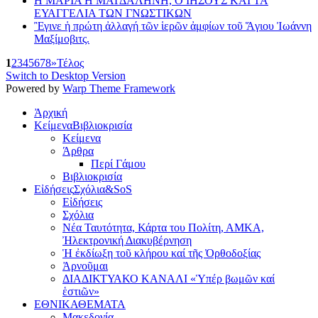
Η ΜΑΡΙΑ Η ΜΑΓΔΑΛΗΝΗ, Ο ΙΗΣΟΥΣ ΚΑΙ ΤΑ
ΕΥΑΓΓΕΛΙΑ ΤΩΝ ΓΝΩΣΤΙΚΩΝ
Ἒγινε ἡ πρώτη ἀλλαγή τῶν ἱερῶν ἀμφίων τοῦ Ἅγιου Ἰωάννη
Μαξίμοβιτς.
1
2
3
4
5
6
7
8
»
Τέλος
Switch to Desktop Version
Powered by
Warp Theme Framework
Ἀρχική
Κείμενα
Βιβλιοκρισία
Κείμενα
Άρθρα
Περί Γάμου
Βιβλιοκρισία
Εἰδήσεις
Σχόλια&SoS
Εἰδήσεις
Σχόλια
Νέα Ταυτότητα, Κάρτα του Πολίτη, ΑΜΚΑ,
Ἠλεκτρονική Διακυβέρνηση
Ἡ ἐκδίωξη τοῦ κλήρου καί τῆς Ὀρθοδοξίας
Ἀρνοῦμαι
ΔΙΑΔΙΚΤΥΑΚΟ ΚΑΝΑΛΙ «Ὑπέρ βωμῶν καί
ἑστιῶν»
ΕΘΝΙΚΑ
ΘΕΜΑΤΑ
Μακεδονία