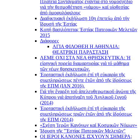
Πλατεία Συντάγματος ἐνάντια στό νομοσχέδιο
γιά τήν θεσμοθέτηση «γάμου» καί υἱοθεσίας
ἀπό ὁμοφυλόφιλους
Διαδικτυακή ἐκδήλωση 10ῃ ἐπετείῳ ἀπό τήν
ἵδρυσή τῆς Ἑστίας
Κοπή βασιλόπιττας Ἑστίας Πατερικῶν Μελετῶν
2015
Διάφορες
ΑΓΙΑ ΦΙΛΟΘΕΗ Η ΑΘΗΝΑΙΑ:
ΘΕΑΤΡΙΚΗ ΠΑΡΑΣΤΑΣΗ
ΛΕΜΕ ΟΧΙ ΣΤΑ ΝΕΑ ΘΡΗΣΚΕΥΤΙΚΑ: Ἡ
εἰρηνική πορεία διαμαρτυρίας γιά τό μάθημα
τῶν νέων θρησκευτικῶν.
Ἑορταστική ἐκδήλωση ἐπί τῇ εὐκαιρίᾳ τῆς
συμπληρώσεως πέντε ἐτῶν ἀπό τῆς ἱδρύσεως
τῆς ΕΠΜ (ΙΑΝ 2016).
Γιά τήν ἔναρξη τοῦ ἀπελευθερωτικοῦ ἀγώνα τῆς
Κύπρου γιά ἀποτίναξη τοῦ Ἀγγλικοῦ ζυγοῦ
(2014)
Ἑορταστική ἐκδήλωση ἐπί τῇ εὐκαιρίᾳ τῆς
συμπληρώσεως τριῶν ἐτῶν ἀπό τῆς ἱδρύσεως
τῆς ΕΠΜ (2014)
«Σχέση Ἱερῶν Κανόνων καί Κοσμικῶν Νόμων»
Ίδρυση τῆς "Ἑστίας Πατερικῶν Μελετῶν"
ΟΙ ΙΕΡΟΙ ΚΑΝΟΝΕΣ ΙΣΧΥΟΥΝ ΣΗΜΕΡΑ;