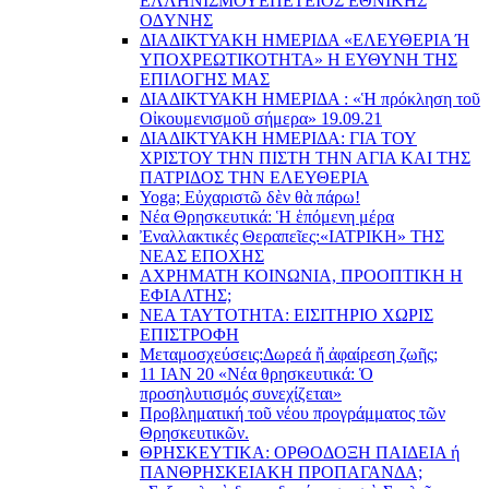
EΛΛΗΝΙΣΜΟΥEΠEΤΕΙΟΣ EΘΝΙΚHΣ
O∆YΝΗΣ
ΔΙΑΔΙΚΤΥΑΚΗ ΗΜΕΡΙΔΑ «EΛΕΥΘΕΡΙΑ Ή
YΠΟΧΡΕΩΤΙΚΟΤΗΤΑ» Η ΕΥΘΥΝΗ ΤΗΣ
EΠΙΛΟΓΗΣ ΜΑΣ
ΔΙΑΔΙΚΤΥΑΚΗ ΗΜΕΡΙΔΑ : «Ἡ πρόκληση τοῦ
Οἰκουμενισμοῦ σήμερα» 19.09.21
ΔΙΑΔΙΚΤΥΑΚΗ ΗΜΕΡΙΔΑ: ΓΙΑ ΤΟΥ
ΧΡΙΣΤΟΥ ΤΗΝ ΠΙΣΤΗ ΤΗΝ ΑΓΙΑ ΚΑΙ ΤΗΣ
ΠΑΤΡΙΔΟΣ ΤΗΝ ΕΛΕΥΘΕΡΙΑ
Yoga; Εὐχαριστῶ δὲν θὰ πάρω!
Νέα Θρησκευτικά: Ἡ ἑπόμενη μέρα
Ἐναλλακτικές Θεραπεῖες:
«ΙΑΤΡΙΚΗ» ΤΗΣ
ΝΕΑΣ ΕΠΟΧΗΣ
ΑΧΡΗΜΑΤΗ ΚΟΙΝΩΝΙΑ, ΠΡΟΟΠΤΙΚΗ Η
ΕΦΙΑΛΤΗΣ;
ΝΕΑ ΤΑΥΤΟΤΗΤΑ: ΕΙΣΙΤΗΡΙΟ ΧΩΡΙΣ
ΕΠΙΣΤΡΟΦΗ
Μεταμοσχεύσεις:
Δωρεά ἤ ἀφαίρεση ζωῆς;
11 ΙΑΝ 20 «Νέα θρησκευτικά: Ὁ
προσηλυτισμός συνεχίζεται»
Προβληματική τοῦ νέου προγράμματος τῶν
Θρησκευτικῶν.
ΘΡΗΣΚΕΥΤΙΚΑ: ΟΡΘΟΔΟΞΗ ΠΑΙΔΕΙΑ ή
ΠΑΝΘΡΗΣΚΕΙΑΚΗ ΠΡΟΠΑΓΑΝΔΑ;