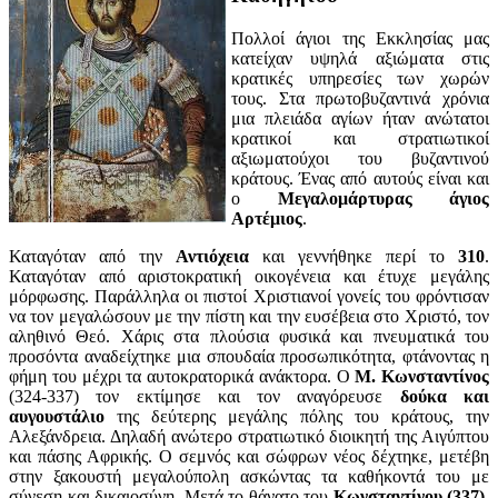
Πολλοί άγιοι της Εκκλησίας μας
κατείχαν υψηλά αξιώματα στις
κρατικές υπηρεσίες των χωρών
τους. Στα πρωτοβυζαντινά χρόνια
μια πλειάδα αγίων ήταν ανώτατοι
κρατικοί και στρατιωτικοί
αξιωματούχοι του βυζαντινού
κράτους. Ένας από αυτούς είναι και
ο
Μεγαλομάρτυρας άγιος
Αρτέμιος
.
Καταγόταν από την
Αντιόχεια
και γεννήθηκε περί το
310
.
Καταγόταν από αριστοκρατική οικογένεια και έτυχε μεγάλης
μόρφωσης. Παράλληλα οι πιστοί Χριστιανοί γονείς του φρόντισαν
να τον μεγαλώσουν με την πίστη και την ευσέβεια στο Χριστό, τον
αληθινό Θεό. Χάρις στα πλούσια φυσικά και πνευματικά του
προσόντα αναδείχτηκε μια σπουδαία προσωπικότητα, φτάνοντας η
φήμη του μέχρι τα αυτοκρατορικά ανάκτορα. Ο
Μ. Κωνσταντίνος
(324-337) τον εκτίμησε και τον αναγόρευσε
δούκα και
αυγουστάλιο
της δεύτερης μεγάλης πόλης του κράτους, την
Αλεξάνδρεια. Δηλαδή ανώτερο στρατιωτικό διοικητή της Αιγύπτου
και πάσης Αφρικής. Ο σεμνός και σώφρων νέος δέχτηκε, μετέβη
στην ξακουστή μεγαλούπολη ασκώντας τα καθήκοντά του με
σύνεση και δικαιοσύνη. Μετά το θάνατο του
Κωνσταντίνου (337)
,