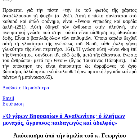
Πρόκειται γιά τήν πίστη «τήν ἐκ τοῦ φωτός τῆς χάριτος
ἀνατέλλουσαν τῇ ψυχῇ» (σ. 261). Αὐτή ἡ πίστη συνίσταται στό
καθαρό καί ἁπλό φρόνημα, εἶναι «ἔννοια νηπιώδης καί καρδία
ἁπλῆ»(251). Αὐτή ὁδηγεῖ τόν ἄνθρωπο στήν ἀληθινή, τήν
πνευματική γνώση πού στήν οὐσία εἶναι αἴσθηση τῆς ἀθανάτου
ζωῆς. Εἶναι ὁ βασιλιᾶς ὅλων τῶν ἐπιθυμιῶν. Ὅποια καρδιά δεχθεῖ
αὐτή τή γλυκύτητα τῆς γνώσεως τοῦ Θεοῦ, κάθε ἄλλη γήινη
γλυκύτητα τῆς εἶναι περιττή(σ. 164). Ἡ γνώση αὐτή «εἶναι νίκη ἐπί
τῆς θνητότητος, σύνδεση τῆς ἐδῶ ζωῆς μετά τῆς ἀθανάτου, ἕνωσις
τοῦ ἀνθρώπου μετά τοῦ Θεοῦ» (ἅγιος Ἰουστῖνος Πόποβιτς). Γιά
τήν ἀπόκτησή της εἶναι ἀπαραίτητο ὡς ἀρραβώνας τό ἅγιο
βάπτισμα, ἀλλά πρέπει νά ἀκολουθεῖ ἡ πνευματική ἐργασία καί πρό
πάντων ἡ μετάνοια(σ.65).
Διαβάστε Περισσότερα
Email
Εκτύπωση
«Ὁ γέρων Βησσαρίων ὁ Ἀγαθωνίτης· ὁ ἐλεήμων
μοναχός, ἄγρυπνος παιδαγωγός καί ἀδελφός»
Ἀπόσπασμα ἀπό τήν ὁμιλία τοῦ κ. Γεωργίου