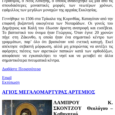
Γεράσιμος, ο Νέος Ασκητής, ο οποίος αναδείχτηκε ως μια από τις
σπουδαιότερες μοναστικές μορφές των νεωτέρων χρόνων,
εφάμιλλος των μεγάλων μοναχών της αρχαίας Εκκλησίας.
Γεννήθηκε το 1506 στα Τρίκαλα της Κορινθίας. Καταγόταν από την
επιφανή βυζαντινή οικογένεια των Νοταράδων. Οι γονείς του
Δημήτριος και Καλή του έδωσαν άριστη ανατροφή και ευσέβεια.
Το βαπτιστικό του όνομα ήταν Γεώργιος. Όταν έγινε 20 χρονών
πήγε στη Ζάκυνθο, η οποία ήταν ένα σημαντικό κέντρο των
γραμμάτων, παρ’ όλο ότι βρισκόταν υπό ενετική κατοχή. Εκεί
απέκτησε σεβαστή μόρφωση, αλλά μη μπορώντας να αντέξει τις
αφόρητες πιέσεις των αιρετικών παπικών κατά των ορθοδόξων,
αποφάσισε να εγκαταλείψει το νησί και να μεταβεί σε άλλα
σημαντικότερα πνευματικά κέντρα.
Διαβάστε Περισσότερα
Email
Εκτύπωση
ΑΓΙΟΣ ΜΕΓΑΛΟΜΑΡΤΥΡΑΣ ΑΡΤΕΜΙΟΣ
ΛΑΜΠΡΟΥ Κ.
ΣΚΟΝΤΖΟΥ Θεολόγου –
Καθηγητού