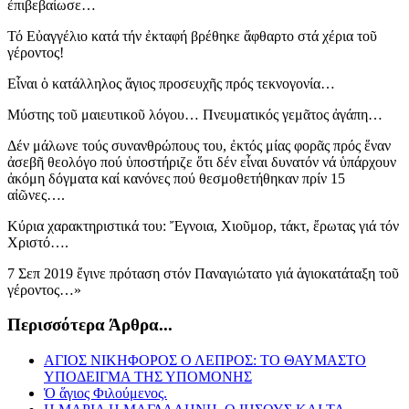
ἐπιβεβαίωσε…
Τό Εὐαγγέλιο κατά τήν ἐκταφή βρέθηκε ἄφθαρτο στά χέρια τοῦ
γέροντος!
Εἶναι ὁ κατάλληλος ἅγιος προσευχῆς πρός τεκνογονία…
Μύστης τοῦ μαιευτικοῦ λόγου… Πνευματικός γεμᾶτος ἀγάπη…
Δέν μάλωνε τούς συνανθρώπους του, ἐκτός μίας φορᾶς πρός ἕναν
ἀσεβῆ θεολόγο πού ὑποστήριζε ὅτι δέν εἶναι δυνατόν νά ὑπάρχουν
ἀκόμη δόγματα καί κανόνες πού θεσμοθετήθηκαν πρίν 15
αἰῶνες….
Κύρια χαρακτηριστικά του: Ἔγνοια, Χιοῦμορ, τάκτ, ἔρωτας γιά τόν
Χριστό….
7 Σεπ 2019 ἔγινε πρόταση στόν Παναγιώτατο γιά ἁγιοκατάταξη τοῦ
γέροντος…»
Περισσότερα Άρθρα...
ΑΓΙΟΣ ΝΙΚΗΦΟΡΟΣ Ο ΛΕΠΡΟΣ: ΤΟ ΘΑΥΜΑΣΤΟ
ΥΠΟΔΕΙΓΜΑ ΤΗΣ ΥΠΟΜΟΝΗΣ
Ὁ ἅγιος Φιλούμενος.