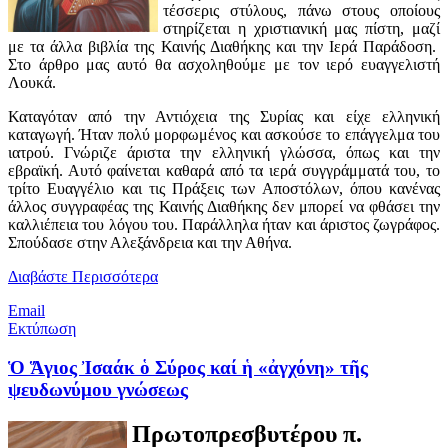
τέσσερις στύλους, πάνω στους οποίους
στηρίζεται η χριστιανική μας πίστη, μαζί
με τα άλλα βιβλία της Καινής Διαθήκης και την Ιερά Παράδοση.
Στο άρθρο μας αυτό θα ασχοληθούμε με τον ιερό ευαγγελιστή
Λουκά.
Καταγόταν από την Αντιόχεια της Συρίας και είχε ελληνική
καταγωγή. Ήταν πολύ μορφωμένος και ασκούσε το επάγγελμα του
ιατρού. Γνώριζε άριστα την ελληνική γλώσσα, όπως και την
εβραϊκή. Αυτό φαίνεται καθαρά από τα ιερά συγγράμματά του, το
τρίτο Ευαγγέλιο και τις Πράξεις των Αποστόλων, όπου κανένας
άλλος συγγραφέας της Καινής Διαθήκης δεν μπορεί να φθάσει την
καλλιέπεια του λόγου του. Παράλληλα ήταν και άριστος ζωγράφος.
Σπούδασε στην Αλεξάνδρεια και την Αθήνα.
Διαβάστε Περισσότερα
Email
Εκτύπωση
Ὁ Ἅγιος Ἰσαάκ ὁ Σύρος καί ἡ «ἀγχόνη» τῆς
ψευδωνύμου γνώσεως
Πρωτοπρεσβυτέρου π.