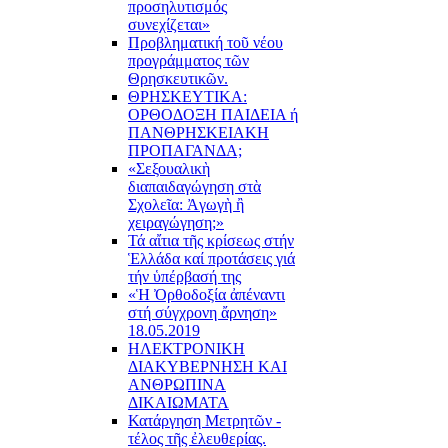
προσηλυτισμός
συνεχίζεται»
Προβληματική τοῦ νέου
προγράμματος τῶν
Θρησκευτικῶν.
ΘΡΗΣΚΕΥΤΙΚΑ:
ΟΡΘΟΔΟΞΗ ΠΑΙΔΕΙΑ ή
ΠΑΝΘΡΗΣΚΕΙΑΚΗ
ΠΡΟΠΑΓΑΝΔΑ;
«Σεξουαλικὴ
διαπαιδαγώγηση στὰ
Σχολεῖα: Ἀγωγὴ ἢ
χειραγώγηση;»
Τά αἴτια τῆς κρίσεως στήν
Ἑλλάδα καί προτάσεις γιά
τήν ὑπέρβασή της
«Ἡ Ὀρθοδοξία ἀπέναντι
στή σύγχρονη ἄρνηση»
18.05.2019
ΗΛΕΚΤΡΟΝΙΚΗ
ΔΙΑΚΥΒΕΡΝΗΣΗ ΚΑΙ
ΑΝΘΡΩΠΙΝΑ
ΔΙΚΑΙΩΜΑΤΑ
Κατάργηση Μετρητῶν -
τέλος τῆς ἐλευθερίας.