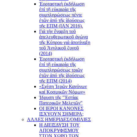
Ἑορταστική ἐκδήλωση
ἐπί τῇ εὐκαιρίᾳ τῆς
συμπληρώσεως πέντε
ἐτῶν ἀπό τῆς ἱδρύσεως
τῆς ΕΠΜ (ΙΑΝ 2016).
Γιά τήν ἔναρξη τοῦ
ἀπελευθερωτικοῦ ἀγώνα
τῆς Κύπρου γιά ἀποτίναξη
τοῦ Ἀγγλικοῦ ζυγοῦ
(2014)
Ἑορταστική ἐκδήλωση
ἐπί τῇ εὐκαιρίᾳ τῆς
συμπληρώσεως τριῶν
ἐτῶν ἀπό τῆς ἱδρύσεως
τῆς ΕΠΜ (2014)
«Σχέση Ἱερῶν Κανόνων
καί Κοσμικῶν Νόμων»
Ίδρυση τῆς "Ἑστίας
Πατερικῶν Μελετῶν"
ΟΙ ΙΕΡΟΙ ΚΑΝΟΝΕΣ
ΙΣΧΥΟΥΝ ΣΗΜΕΡΑ;
ΑΛΛΕΣ ΗΜΕΡΙΔΕΣ/ΟΜΙΛΙΕΣ
Η ΔΙΕΙΣΔΥΣΗ ΤΟΥ
ΑΠΟΚΡΥΦΙΣΜΟΥ
ΣΤΟΝ ΧΩΡΟ ΤΩΝ