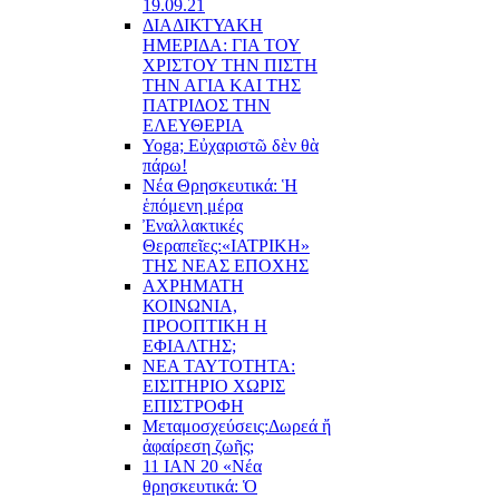
19.09.21
ΔΙΑΔΙΚΤΥΑΚΗ
ΗΜΕΡΙΔΑ: ΓΙΑ ΤΟΥ
ΧΡΙΣΤΟΥ ΤΗΝ ΠΙΣΤΗ
ΤΗΝ ΑΓΙΑ ΚΑΙ ΤΗΣ
ΠΑΤΡΙΔΟΣ ΤΗΝ
ΕΛΕΥΘΕΡΙΑ
Yoga; Εὐχαριστῶ δὲν θὰ
πάρω!
Νέα Θρησκευτικά: Ἡ
ἑπόμενη μέρα
Ἐναλλακτικές
Θεραπεῖες:
«ΙΑΤΡΙΚΗ»
ΤΗΣ ΝΕΑΣ ΕΠΟΧΗΣ
ΑΧΡΗΜΑΤΗ
ΚΟΙΝΩΝΙΑ,
ΠΡΟΟΠΤΙΚΗ Η
ΕΦΙΑΛΤΗΣ;
ΝΕΑ ΤΑΥΤΟΤΗΤΑ:
ΕΙΣΙΤΗΡΙΟ ΧΩΡΙΣ
ΕΠΙΣΤΡΟΦΗ
Μεταμοσχεύσεις:
Δωρεά ἤ
ἀφαίρεση ζωῆς;
11 ΙΑΝ 20 «Νέα
θρησκευτικά: Ὁ