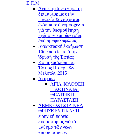
Ε.Π.Μ.
Ἀνοικτή συγκέντρωση
διαμαρτυρίας στήν
Πλατεία Συντάγματος
ἐνάντια στό νομοσχέδιο
γιά τήν θεσμοθέτηση
«γάμου» καί υἱοθεσίας
ἀπό ὁμοφυλόφιλους
Διαδικτυακή ἐκδήλωση
10ῃ ἐπετείῳ ἀπό τήν
ἵδρυσή τῆς Ἑστίας
Κοπή βασιλόπιττας
Ἑστίας Πατερικῶν
Μελετῶν 2015
Διάφορες
ΑΓΙΑ ΦΙΛΟΘΕΗ
Η ΑΘΗΝΑΙΑ:
ΘΕΑΤΡΙΚΗ
ΠΑΡΑΣΤΑΣΗ
ΛΕΜΕ ΟΧΙ ΣΤΑ ΝΕΑ
ΘΡΗΣΚΕΥΤΙΚΑ: Ἡ
εἰρηνική πορεία
διαμαρτυρίας γιά τό
μάθημα τῶν νέων
θρησκευτικῶν.