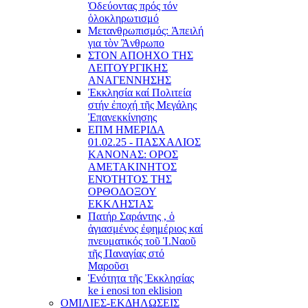
Ὁδεύοντας πρός τόν
ὁλοκληρωτισμό
Μετανθρωπισμός: Ἀπειλή
για τὸν Ἂνθρωπο
ΣΤΟΝ ΑΠΟΗΧΟ ΤΗΣ
ΛΕΙΤΟΥΡΓΙΚΗΣ
ΑΝΑΓΕΝΝΗΣΗΣ
Ἐκκλησία καί Πολιτεία
στήν ἐποχή τῆς Μεγάλης
Ἐπανεκκίνησης
ΕΠΜ ΗΜΕΡΙΔΑ
01.02.25 - ΠΑΣΧΑΛΙΟΣ
ΚΑΝΟΝΑΣ: ΟΡΟΣ
ΑΜΕΤΑΚΙΝΗΤΟΣ
ΕΝΌΤΗΤΟΣ ΤΗΣ
ΟΡΘΟΔΟΞΟΥ
ΕΚΚΛΗΣΊΑΣ
Πατήρ Σαράντης , ὁ
ἁγιασμένος ἐφημέριος καί
πνευματικός τοῦ Ἱ.Ναοῦ
τῆς Παναγίας στό
Μαροῦσι
Ἑνότητα τῆς Ἐκκλησίας
ke i enosi ton eklision
ΟΜΙΛΙΕΣ-ΕΚΔΗΛΩΣΕΙΣ