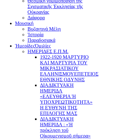
Θεσμική νομιμοποίηση τῆς
Σχισματικῆς Ἐκκλησίας τῆς
Οὐκρανίας
Διάφορα
Μουσική
Βυζαντινά Μέλη
Ἰστορία
Παραδοσιακά
Ἡμερίδες
Ὁμιλίες
ΗΜΕΡΙΔΕΣ Ε.Π.Μ.
1922-1920 ΜΑΡΤΥΡΙΟ
ΚΑI ΜΑΡΤΥΡIΑ ΤΟΥ
ΜΙΚΡΑΣΙΑΤΙΚΟΥ
EΛΛΗΝΙΣΜΟΥEΠEΤΕΙΟΣ
EΘΝΙΚHΣ O∆YΝΗΣ
ΔΙΑΔΙΚΤΥΑΚΗ
ΗΜΕΡΙΔΑ
«EΛΕΥΘΕΡΙΑ Ή
YΠΟΧΡΕΩΤΙΚΟΤΗΤΑ»
Η ΕΥΘΥΝΗ ΤΗΣ
EΠΙΛΟΓΗΣ ΜΑΣ
ΔΙΑΔΙΚΤΥΑΚΗ
ΗΜΕΡΙΔΑ : «Ἡ
πρόκληση τοῦ
Οἰκουμενισμοῦ σήμερα»