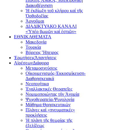
Πολίτη, ΑΜΚΑ, Ἠλεκτρονική
Διακυβέρνηση
Ἡ ἐκδίωξη τοῦ κλήρου καί τῆς
Ὀρθοδοξίας
Ἀρνοῦμαι
ΔΙΑΔΙΚΤΥΑΚΟ ΚΑΝΑΛΙ
«Ὑπέρ βωμῶν καί ἑστιῶν»
ΕΘΝΙΚΑ
ΘΕΜΑΤΑ
Μακεδονία
Τουρκία
Βόρειος Ἤπειρος
Ἐρωτήσεις
Ἀπαντήσεις
Αἱρέσεων
Διάφορα
Μεταμοσχεύσεις
Οἰκουμενισμός-Ἐκκοσμίκευση-
Διαθρησκειακά
Νεοποχίτικα
Ἐναλλακτικές Θεραπεῖες
Νομιμοποιώντας τήν Ἀνομία
Ψυχοθεραπεία-Ψυχολογία
Μάθημα Θρησκευτικών
Πλάνες καὶ «πνευματικές»
προκλήσεις
Ἡ πλάνη τῆς θεωρίας τῆς
ἐξελίξεως