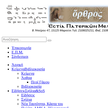
Ἐπικοινωνία
Ε.Π.Μ.
Σύνδεσμοι
Ἀρχική
Κείμενα
Βιβλιοκρισία
Κείμενα
Άρθρα
Περί Γάμου
Βιβλιοκρισία
Εἰδήσεις
Σχόλια&SoS
Εἰδήσεις
Σχόλια
Νέα Ταυτότητα, Κάρτα του