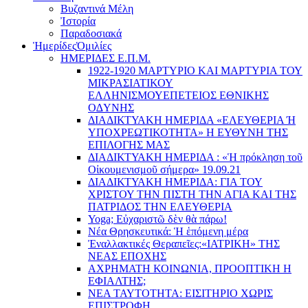
Βυζαντινά Μέλη
Ἰστορία
Παραδοσιακά
Ἡμερίδες
Ὁμιλίες
ΗΜΕΡΙΔΕΣ Ε.Π.Μ.
1922-1920 ΜΑΡΤΥΡΙΟ ΚΑI ΜΑΡΤΥΡIΑ ΤΟΥ
ΜΙΚΡΑΣΙΑΤΙΚΟΥ
EΛΛΗΝΙΣΜΟΥEΠEΤΕΙΟΣ EΘΝΙΚHΣ
O∆YΝΗΣ
ΔΙΑΔΙΚΤΥΑΚΗ ΗΜΕΡΙΔΑ «EΛΕΥΘΕΡΙΑ Ή
YΠΟΧΡΕΩΤΙΚΟΤΗΤΑ» Η ΕΥΘΥΝΗ ΤΗΣ
EΠΙΛΟΓΗΣ ΜΑΣ
ΔΙΑΔΙΚΤΥΑΚΗ ΗΜΕΡΙΔΑ : «Ἡ πρόκληση τοῦ
Οἰκουμενισμοῦ σήμερα» 19.09.21
ΔΙΑΔΙΚΤΥΑΚΗ ΗΜΕΡΙΔΑ: ΓΙΑ ΤΟΥ
ΧΡΙΣΤΟΥ ΤΗΝ ΠΙΣΤΗ ΤΗΝ ΑΓΙΑ ΚΑΙ ΤΗΣ
ΠΑΤΡΙΔΟΣ ΤΗΝ ΕΛΕΥΘΕΡΙΑ
Yoga; Εὐχαριστῶ δὲν θὰ πάρω!
Νέα Θρησκευτικά: Ἡ ἑπόμενη μέρα
Ἐναλλακτικές Θεραπεῖες:
«ΙΑΤΡΙΚΗ» ΤΗΣ
ΝΕΑΣ ΕΠΟΧΗΣ
ΑΧΡΗΜΑΤΗ ΚΟΙΝΩΝΙΑ, ΠΡΟΟΠΤΙΚΗ Η
ΕΦΙΑΛΤΗΣ;
ΝΕΑ ΤΑΥΤΟΤΗΤΑ: ΕΙΣΙΤΗΡΙΟ ΧΩΡΙΣ
ΕΠΙΣΤΡΟΦΗ