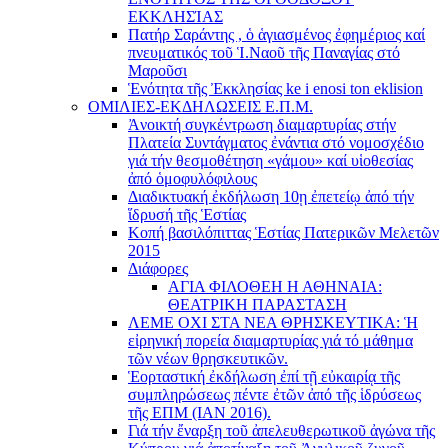
ΕΚΚΛΗΣΊΑΣ
Πατήρ Σαράντης , ὁ ἁγιασμένος ἐφημέριος καί
πνευματικός τοῦ Ἱ.Ναοῦ τῆς Παναγίας στό
Μαροῦσι
Ἑνότητα τῆς Ἐκκλησίας ke i enosi ton eklision
ΟΜΙΛΙΕΣ-ΕΚΔΗΛΩΣΕΙΣ Ε.Π.Μ.
Ἀνοικτή συγκέντρωση διαμαρτυρίας στήν
Πλατεία Συντάγματος ἐνάντια στό νομοσχέδιο
γιά τήν θεσμοθέτηση «γάμου» καί υἱοθεσίας
ἀπό ὁμοφυλόφιλους
Διαδικτυακή ἐκδήλωση 10ῃ ἐπετείῳ ἀπό τήν
ἵδρυσή τῆς Ἑστίας
Κοπή βασιλόπιττας Ἑστίας Πατερικῶν Μελετῶν
2015
Διάφορες
ΑΓΙΑ ΦΙΛΟΘΕΗ Η ΑΘΗΝΑΙΑ:
ΘΕΑΤΡΙΚΗ ΠΑΡΑΣΤΑΣΗ
ΛΕΜΕ ΟΧΙ ΣΤΑ ΝΕΑ ΘΡΗΣΚΕΥΤΙΚΑ: Ἡ
εἰρηνική πορεία διαμαρτυρίας γιά τό μάθημα
τῶν νέων θρησκευτικῶν.
Ἑορταστική ἐκδήλωση ἐπί τῇ εὐκαιρίᾳ τῆς
συμπληρώσεως πέντε ἐτῶν ἀπό τῆς ἱδρύσεως
τῆς ΕΠΜ (ΙΑΝ 2016).
Γιά τήν ἔναρξη τοῦ ἀπελευθερωτικοῦ ἀγώνα τῆς