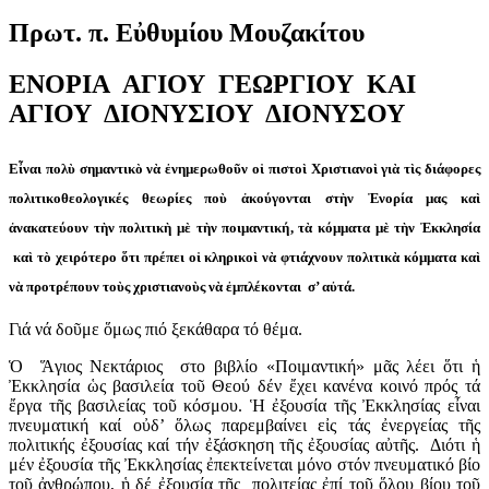
Πρωτ. π. Εὐθυμίου Μουζακίτου
ΕΝΟΡΙΑ ΑΓΙΟΥ ΓΕΩΡΓΙΟΥ ΚΑΙ
ΑΓΙΟΥ ΔΙΟΝΥΣΙΟΥ ΔΙΟΝΥΣΟΥ
Εἶναι πολὺ σημαντικὸ νὰ ἐνημερωθοῦν οἱ πιστοὶ Χριστιανοὶ γιὰ τὶς διάφορες
πολιτικοθεολογικές θεωρίες ποὺ ἀκούγονται στὴν Ἐνορία μας καὶ
ἀνακατεύουν τὴν πολιτικὴ μὲ τὴν ποιμαντική, τὰ κόμματα μὲ τὴν Ἐκκλησία
καὶ τὸ χειρότερο ὅτι πρέπει οἱ κληρικοὶ νὰ φτιάχνουν πολιτικὰ κόμματα καὶ
νὰ προτρέπουν τοὺς χριστιανοὺς νὰ ἐμπλέκονται σ’ αὐτά.
Γιά νά δοῦμε ὅμως πιό ξεκάθαρα τό θέμα.
Ὁ Ἅγιος Νεκτάριος στο βιβλίο «Ποιμαντική» μᾶς λέει ὅτι ἡ
Ἐκκλησία ὡς βασιλεία τοῦ Θεού δέν ἔχει κανένα κοινό πρός τά
ἔργα τῆς βασιλείας τοῦ κόσμου. Ἡ ἐξουσία τῆς Ἐκκλησίας εἶναι
πνευματική καί οὐδ’ ὅλως παρεμβαίνει εἰς τάς ἐνεργείας τῆς
πολιτικής ἐξουσίας καί τήν ἐξάσκηση τῆς ἐξουσίας αὐτῆς. Διότι ἡ
μέν ἐξουσία τῆς Ἐκκλησίας ἐπεκτείνεται μόνο στόν πνευματικό βίο
τοῦ ἀνθρώπου, ἡ δέ ἐξουσία τῆς πολιτείας ἐπί τοῦ ὅλου βίου τοῦ