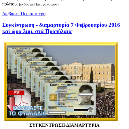
πολίτου.
(ἐκδόσεις Παναγόπουλος).
Διαβάστε Περισσότερα
Συγκέντρωση - διαμαρτυρία 7 Φεβρουαρίου 2016
καί ὥρα 3μμ. στά Προπύλαια
ΣΥΓΚΕΝΤΡΩΣΗ-ΔΙΑΜΑΡΤΥΡΙΑ