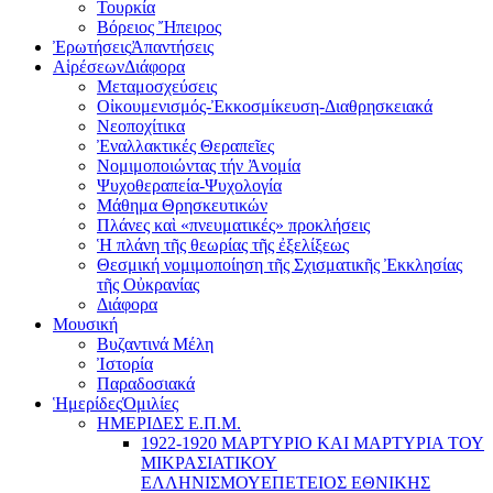
Τουρκία
Βόρειος Ἤπειρος
Ἐρωτήσεις
Ἀπαντήσεις
Αἱρέσεων
Διάφορα
Μεταμοσχεύσεις
Οἰκουμενισμός-Ἐκκοσμίκευση-Διαθρησκειακά
Νεοποχίτικα
Ἐναλλακτικές Θεραπεῖες
Νομιμοποιώντας τήν Ἀνομία
Ψυχοθεραπεία-Ψυχολογία
Μάθημα Θρησκευτικών
Πλάνες καὶ «πνευματικές» προκλήσεις
Ἡ πλάνη τῆς θεωρίας τῆς ἐξελίξεως
Θεσμική νομιμοποίηση τῆς Σχισματικῆς Ἐκκλησίας
τῆς Οὐκρανίας
Διάφορα
Μουσική
Βυζαντινά Μέλη
Ἰστορία
Παραδοσιακά
Ἡμερίδες
Ὁμιλίες
ΗΜΕΡΙΔΕΣ Ε.Π.Μ.
1922-1920 ΜΑΡΤΥΡΙΟ ΚΑI ΜΑΡΤΥΡIΑ ΤΟΥ
ΜΙΚΡΑΣΙΑΤΙΚΟΥ
EΛΛΗΝΙΣΜΟΥEΠEΤΕΙΟΣ EΘΝΙΚHΣ