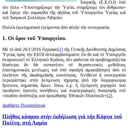
Ἰατρικῆς (Ε.Ε.Ο.Ι) ὑπὸ
τὸν τίτλο «Ὑποστηρίζουμε τὴν Ὑγεία, στηρίζουμε τὸν ἄνθρωπο»
καὶ ἔφερε τὴν σφραγίδα τῆς αἰγίδας τοῦ Ὑπουργείου Ὑγείας καὶ
τοῦ Ἰατρικοῦ Συλλόγου Ἀθηνῶν.
Πολλὰ ἐρωτηματικὰ ἐγείρονται ἀπὸ αὐτὴν τὴν συνεργασία.
1. Οἱ ὅροι τοῦ Ὑπουργείου.
Μὲ τὸ ἀπὸ 26/1/2016 ἔγγραφο
[1]
τῆς Γενικῆς Διεύθυνσης Δημόσιας
Ὑγείας πρὸς τὴν ΕΕΟΙ ἀντιλαμβανόμαστε ὅτι ἂν καὶ τὸ Ὑπουργεῖο
ἐκπροσωπεῖ
τὸ Ἑλληνικὸ Κράτος, δὲν φαίνεται νὰ προβληματίζεται
ἰδιαίτερα ἂν θὰ συναινέσει σὲ θεραπευτικὲς μεθόδους
ἐπιστημονικῶς μετέωρες
καὶ ὑπὸ σφοδρὴ ἀμφισβήτηση ἀπὸ τὸ
πλεῖστον τῆς ἀκαδημαϊκῆς κοινότητας. Ἀντίθετα ἡ συνεργασία
περιορίστηκε στὴν δέσμευση τήρησης ἀπὸ τὴν διοργανώτρια
ἥσσονος σημασίας ὅρων, ὅπως λ.χ. ἡ ἐξεύρεση χορηγῶν ποὺ
προάγουν ὑγιεινὲς συνήθειες καὶ συμπεριφορὲς διατροφῆς στὸ
«
πλαίσιο ἀνάπτυξης καὶ προώθησης Ἐθνικῶν Πολιτικῶν
»
[2]
.
Διαβάστε Περισσότερα
Πλῆθος κόσμου στήν ἐκδήλωση γιά τήν Κάρτα τοῦ
Πολίτη, στή Λαμία