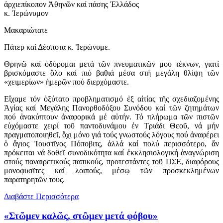
ἀρχιεπίκοπον Ἀθηνῶν καί πάσης Ἑλλάδος
κ. Ἱερώνυμον
Μακαριώτατε
Πάτερ καί Δέσποτα κ. Ἱερώνυμε.
Θρηνῶ καί ὀδύρομαι μετά τῶν πνευματικῶν μου τέκνων, γιατί
βρισκόμαστε ὅλο καί πιό βαθιά μέσα στή μεγάλη θλίψη τῶν
«χειμερίων» ἡμερῶν πού διερχόμαστε.
Εἴχαμε τόν ὀξύτατο προβληματισμό ἐξ αἰτίας τῆς σχεδιαζομένης
Ἁγίας καί Μεγάλης Πανορθοδόξου Συνόδου καί τῶν ζητημάτων
πού ἀνακύπτουν ἀναφορικά μέ αὐτήν. Τό πλήρωμα τῶν πιστῶν
εὐχόμαστε χειρί τοῦ παντοδυνάμου ἐν Τριάδι Θεοῦ, νά μήν
πραγματοποιηθεῖ, ὄχι μόνο γιά τούς γνωστούς λόγους πού ἀναφέρει
ὁ ἅγιος Ἰουστῖνος Πόποβιτς, ἀλλά καί πολύ περισσότερο, ἄν
πρόκειται νά δοθεῖ συνοδικότητα καί ἐκκλησιολογική ἀναγνώριση
στούς παναιρετικούς παπικούς, προτεστάντες τοῦ ΠΣΕ, διαφόρους
μονοφυσῖτες καί λοιπούς, μέσῳ τῶν προσκεκλημένων
παρατηρητῶν τους.
Διαβάστε Περισσότερα
«Στῶμεν καλῶς, στῶμεν μετά φόβου»