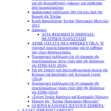
γιά τήν θεσμοθέτηση «γάμου» καί υἱοθεσίας
ἀπό ὁμοφυλόφιλους
Διαδικτυακή ἐκδήλωση 10ῃ ἐπετείῳ ἀπό τήν
ἵδρυσή τῆς Ἑστίας
Κοπή βασιλόπιττας Ἑστίας Πατερικῶν Μελετῶν
2015
Διάφορες
ΑΓΙΑ ΦΙΛΟΘΕΗ Η ΑΘΗΝΑΙΑ:
ΘΕΑΤΡΙΚΗ ΠΑΡΑΣΤΑΣΗ
ΛΕΜΕ ΟΧΙ ΣΤΑ ΝΕΑ ΘΡΗΣΚΕΥΤΙΚΑ: Ἡ
εἰρηνική πορεία διαμαρτυρίας γιά τό μάθημα
τῶν νέων θρησκευτικῶν.
Ἑορταστική ἐκδήλωση ἐπί τῇ εὐκαιρίᾳ τῆς
συμπληρώσεως πέντε ἐτῶν ἀπό τῆς ἱδρύσεως
τῆς ΕΠΜ (ΙΑΝ 2016).
Γιά τήν ἔναρξη τοῦ ἀπελευθερωτικοῦ ἀγώνα τῆς
Κύπρου γιά ἀποτίναξη τοῦ Ἀγγλικοῦ ζυγοῦ
(2014)
Ἑορταστική ἐκδήλωση ἐπί τῇ εὐκαιρίᾳ τῆς
συμπληρώσεως τριῶν ἐτῶν ἀπό τῆς ἱδρύσεως
τῆς ΕΠΜ (2014)
«Σχέση Ἱερῶν Κανόνων καί Κοσμικῶν Νόμων»
Ίδρυση τῆς "Ἑστίας Πατερικῶν Μελετῶν"
ΟΙ ΙΕΡΟΙ ΚΑΝΟΝΕΣ ΙΣΧΥΟΥΝ ΣΗΜΕΡΑ;
ΑΛΛΕΣ ΗΜΕΡΙΔΕΣ/ΟΜΙΛΙΕΣ