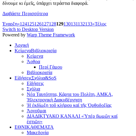
δίνουμε κι ἐμεῖς, ὑπάρχει τεράστια διαφορά.
Διαβάστε Περισσότερα
Έναρξη
«
124
125
126
127
128
129
130
131
132
133
»
Τέλος
Switch to Desktop Version
Powered by
Warp Theme Framework
Ἀρχική
Κείμενα
Βιβλιοκρισία
Κείμενα
Άρθρα
Περί Γάμου
Βιβλιοκρισία
Εἰδήσεις
Σχόλια&SoS
Εἰδήσεις
Σχόλια
Νέα Ταυτότητα, Κάρτα του Πολίτη, ΑΜΚΑ,
Ἠλεκτρονική Διακυβέρνηση
Ἡ ἐκδίωξη τοῦ κλήρου καί τῆς Ὀρθοδοξίας
Ἀρνοῦμαι
ΔΙΑΔΙΚΤΥΑΚΟ ΚΑΝΑΛΙ «Ὑπέρ βωμῶν καί
ἑστιῶν»
ΕΘΝΙΚΑ
ΘΕΜΑΤΑ
Μακεδονία