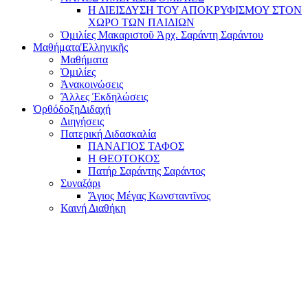
Η ΔΙΕΙΣΔΥΣΗ ΤΟΥ ΑΠΟΚΡΥΦΙΣΜΟΥ ΣΤΟΝ
ΧΩΡΟ ΤΩΝ ΠΑΙΔΙΩΝ
Ὁμιλίες Μακαριστοῦ Ἀρχ. Σαράντη Σαράντου
Μαθήματα
Ἑλληνικῆς
Μαθήματα
Ὁμιλίες
Ἀνακοινώσεις
Ἄλλες Ἐκδηλώσεις
Ὀρθόδοξη
Διδαχή
Διηγήσεις
Πατερική Διδασκαλία
ΠΑΝΑΓΙΟΣ ΤΑΦΟΣ
Η ΘΕΟΤΟΚΟΣ
Πατήρ Σαράντης Σαράντος
Συναξάρι
Ἅγιος Μέγας Κωνσταντῖνος
Καινή Διαθήκη