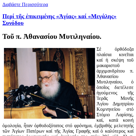
Διαβάστε Περισσότερα
Περί τῆς ἐπικειμένης «Ἁγίας» καί «Μεγάλης»
Συνόδου
Τοῦ π. Ἀθανασίου Μυτιληναίου.
Σέ ὀρθόδοξα
πλαίσια κινεῖται
καί ἡ σκέψη τοῦ
μακαριστοῦ
ἀρχιμανδρίτου π.
Ἀθανασίου
Μυτιληναίου, ὁ
ὁποῖος διετέλεσε
ἡγούμενος τῆς
Ἱερᾶς Μονῆς
Ἁγίου Δημητρίου
Κομνηνείου στό
Στόμιο Λαρίσης,
καί, κατά κοινή
ὁμολογία, ἦταν ὀρθοδοξότατος στό φρόνημα, ἐμβριθής μελετητής
τῶν Ἁγίων Πατέρων καί τῆς Ἁγίας Γραφῆς καί ὁ καλύτερος καί