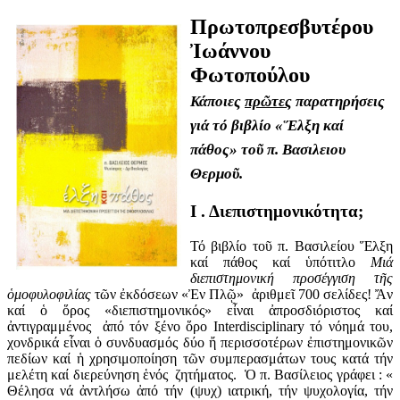
Πρωτοπρεσβυτέρου
Ἰωάννου
Φωτοπούλου
Κάποιες
πρῶτες
παρατηρήσεις
γιά τό βιβλίο «Ἕλξη καί
πάθος» τοῦ π. Βασιλειου
Θερμοῦ.
Ι . Διεπιστημονικότητα;
Τό βιβλίο τοῦ π. Βασιλείου Ἕλξη
καί πάθος καί ὑπότιτλο
Μιά
διεπιστημονική προσέγγιση τῆς
ὁμοφυλοφιλίας
τῶν ἐκδόσεων «Ἐν Πλῷ» ἀριθμεῖ 700 σελίδες! Ἄν
καί ὁ ὅρος «διεπιστημονικός» εἶναι ἀπροσδιόριστος καί
ἀντιγραμμένος ἀπό τόν ξένο ὅρο
Interdisciplinary
τό νόημά του,
χονδρικά εἶναι ὁ συνδυασμός δύο ἤ περισσοτέρων ἐπιστημονικῶν
πεδίων καί ἡ χρησιμοποίηση τῶν συμπερασμάτων τους κατά τήν
μελέτη καί διερεύνηση ἑνός ζητήματος. Ὁ π. Βασίλειος γράφει : «
Θέλησα νά ἀντλήσω ἀπό τήν (ψυχ) ιατρική, τήν ψυχολογία, τήν