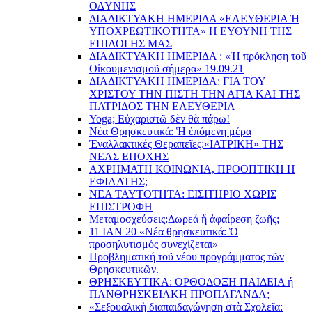
O∆YΝΗΣ
ΔΙΑΔΙΚΤΥΑΚΗ ΗΜΕΡΙΔΑ «EΛΕΥΘΕΡΙΑ Ή
YΠΟΧΡΕΩΤΙΚΟΤΗΤΑ» Η ΕΥΘΥΝΗ ΤΗΣ
EΠΙΛΟΓΗΣ ΜΑΣ
ΔΙΑΔΙΚΤΥΑΚΗ ΗΜΕΡΙΔΑ : «Ἡ πρόκληση τοῦ
Οἰκουμενισμοῦ σήμερα» 19.09.21
ΔΙΑΔΙΚΤΥΑΚΗ ΗΜΕΡΙΔΑ: ΓΙΑ ΤΟΥ
ΧΡΙΣΤΟΥ ΤΗΝ ΠΙΣΤΗ ΤΗΝ ΑΓΙΑ ΚΑΙ ΤΗΣ
ΠΑΤΡΙΔΟΣ ΤΗΝ ΕΛΕΥΘΕΡΙΑ
Yoga; Εὐχαριστῶ δὲν θὰ πάρω!
Νέα Θρησκευτικά: Ἡ ἑπόμενη μέρα
Ἐναλλακτικές Θεραπεῖες:
«ΙΑΤΡΙΚΗ» ΤΗΣ
ΝΕΑΣ ΕΠΟΧΗΣ
ΑΧΡΗΜΑΤΗ ΚΟΙΝΩΝΙΑ, ΠΡΟΟΠΤΙΚΗ Η
ΕΦΙΑΛΤΗΣ;
ΝΕΑ ΤΑΥΤΟΤΗΤΑ: ΕΙΣΙΤΗΡΙΟ ΧΩΡΙΣ
ΕΠΙΣΤΡΟΦΗ
Μεταμοσχεύσεις:
Δωρεά ἤ ἀφαίρεση ζωῆς;
11 ΙΑΝ 20 «Νέα θρησκευτικά: Ὁ
προσηλυτισμός συνεχίζεται»
Προβληματική τοῦ νέου προγράμματος τῶν
Θρησκευτικῶν.
ΘΡΗΣΚΕΥΤΙΚΑ: ΟΡΘΟΔΟΞΗ ΠΑΙΔΕΙΑ ή
ΠΑΝΘΡΗΣΚΕΙΑΚΗ ΠΡΟΠΑΓΑΝΔΑ;
«Σεξουαλικὴ διαπαιδαγώγηση στὰ Σχολεῖα: