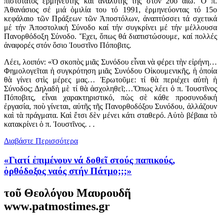
πιστότατος ἑρμηνευτής καί ἀναλυτής της στόν 20ό αἰῶ. Ὁ π.
Ἀθανάσιος σέ μιά ὁμιλία του τό 1991, ἑρμηνεύοντας τό 15ο
κεφάλαιο τῶν Πράξεων τῶν Ἀποστόλων, ἀναπτύσσει τά σχετικά
μέ τήν Ἀποστολική Σύνοδο καί τήν συγκρίνει μέ τήν μέλλουσα
Πανορθόδοξη Σύνοδο. Ἔχει, ὅπως θά διαπιστώσουμε, καί πολλές
ἀναφορές στόν ὅσιο Ἰουστῖνο Πόποβιτς.
Λέει, λοιπόν: «Ὁ σκοπὸς μιᾶς Συνόδου εἶναι νὰ φέρει τὴν εἰρήνη…
Φημολογεῖται ἡ συγκρότηση μιᾶς Συνόδου Οἰκουμενικῆς, ἡ ὁποία
θὰ γίνει στὶς μέρες μας… Ἐρωτοῦμε: τί θὰ περιέχει αὐτὴ ἡ
Σύνοδος; Δηλαδὴ μὲ τί θὰ ἀσχοληθεῖ;…Ὅπως λέει ὁ π. Ἰουστῖνος
Πόποβιτς, εἶναι χαρακτηριστικό, πὼς σὲ κάθε προσυνοδική
ἐργασία, ποὺ γίνεται, αὐτῆς τῆς Πανορθοδόξου Συνόδου, ἀλλάζουν
καὶ τὰ πράγματα. Καὶ ἔτσι δὲν μένει κάτι σταθερό. Αὐτὸ βέβαια τὸ
κατακρίνει ὁ π. Ἰουστῖνος. . .
Διαβάστε Περισσότερα
«Γιατί ἐπιμένουν νά δοθεῖ στούς παπικούς,
ὀρθόδοξος ναός στήν Πάτμο;;;»
τοῦ Θεολόγου Μαυρουδῆ
www
.
patmostimes
.
gr