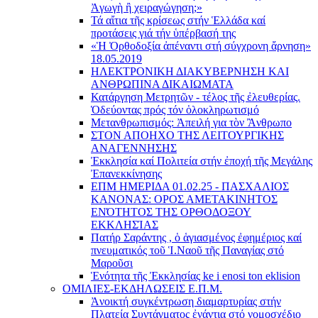
Ἀγωγὴ ἢ χειραγώγηση;»
Τά αἴτια τῆς κρίσεως στήν Ἑλλάδα καί
προτάσεις γιά τήν ὑπέρβασή της
«Ἡ Ὀρθοδοξία ἀπέναντι στή σύγχρονη ἄρνηση»
18.05.2019
ΗΛΕΚΤΡΟΝΙΚΗ ΔΙΑΚΥΒΕΡΝΗΣΗ ΚΑΙ
ΑΝΘΡΩΠΙΝΑ ΔΙΚΑΙΩΜΑΤΑ
Κατάργηση Μετρητῶν - τέλος τῆς ἐλευθερίας.
Ὁδεύοντας πρός τόν ὁλοκληρωτισμό
Μετανθρωπισμός: Ἀπειλή για τὸν Ἂνθρωπο
ΣΤΟΝ ΑΠΟΗΧΟ ΤΗΣ ΛΕΙΤΟΥΡΓΙΚΗΣ
ΑΝΑΓΕΝΝΗΣΗΣ
Ἐκκλησία καί Πολιτεία στήν ἐποχή τῆς Μεγάλης
Ἐπανεκκίνησης
ΕΠΜ ΗΜΕΡΙΔΑ 01.02.25 - ΠΑΣΧΑΛΙΟΣ
ΚΑΝΟΝΑΣ: ΟΡΟΣ ΑΜΕΤΑΚΙΝΗΤΟΣ
ΕΝΌΤΗΤΟΣ ΤΗΣ ΟΡΘΟΔΟΞΟΥ
ΕΚΚΛΗΣΊΑΣ
Πατήρ Σαράντης , ὁ ἁγιασμένος ἐφημέριος καί
πνευματικός τοῦ Ἱ.Ναοῦ τῆς Παναγίας στό
Μαροῦσι
Ἑνότητα τῆς Ἐκκλησίας ke i enosi ton eklision
ΟΜΙΛΙΕΣ-ΕΚΔΗΛΩΣΕΙΣ Ε.Π.Μ.
Ἀνοικτή συγκέντρωση διαμαρτυρίας στήν
Πλατεία Συντάγματος ἐνάντια στό νομοσχέδιο