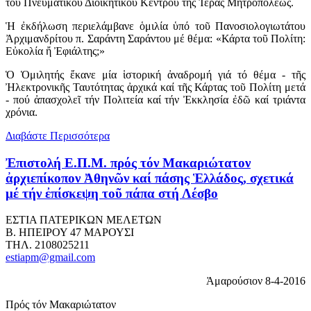
τοῦ Πνευματικοῦ Διοικητικοῦ Κέντρου τῆς Ἱερᾶς Μητροπόλεως.
Ἡ ἐκδήλωση περιελάμβανε ὁμιλία ὑπό τοῦ Πανοσιολογιωτάτου
Ἀρχιμανδρίτου π. Σαράντη Σαράντου μέ θέμα: «Κάρτα τοῦ Πολίτη:
Εὐκολία ἤ Ἐφιάλτης;»
Ὁ Ὁμιλητής ἔκανε μία ἱστορική ἀναδρομή γιά τό θέμα - τῆς
Ἠλεκτρονικῆς Ταυτότητας ἀρχικά καί τῆς Κάρτας τοῦ Πολίτη μετά
- πού ἀπασχολεῖ τήν Πολιτεία καί τήν Ἐκκλησία ἐδῶ καί τριάντα
χρόνια.
Διαβάστε Περισσότερα
Ἐπιστολή Ε.Π.Μ. πρός τόν Μακαριώτατον
ἀρχιεπίκοπον Ἀθηνῶν καί πάσης Ἑλλάδος, σχετικά
μέ τήν ἐπίσκεψη τοῦ πάπα στή Λέσβο
ΕΣΤΙΑ ΠΑΤΕΡΙΚΩΝ ΜΕΛΕΤΩΝ
Β. ΗΠΕΙΡΟΥ 47 ΜΑΡΟΥΣΙ
ΤΗΛ. 2108025211
estiapm@gmail.com
Ἀμαρούσιον 8-4-2016
Πρός τόν Μακαριώτατον