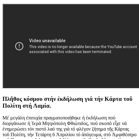
Πλῆθος κόσμου στήν ἐκδήλωση γιά τήν Κάρτα τοῦ
Πολίτη στή Λαμία.
Μέ μεγάλη ἐπιτυχία πραγματοποιήθηκε ἡ ἐκδήλωση πού
διοργάνωσε ἡ Ἱερά Μητρόπολη Φθιώτιδος, πού σκοπό εἶχε νά
ἐνημερώσει τόν πιστό λαό της γιά τό φλέγον ζήτημα τῆς Κάρτας
τοῦ Πολίτη, τήν Τετάρτη 6 Ἀπριλίου τό ἀπόγευμα, στό Ἀμφιθέατρο