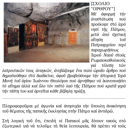
[ΣΧΟΛΙΟ
"ΟΡΘΡΟΥ"]
Μέ ἀφορμή τήν
ἀναστάτωση πού
προέκυψε στό ἱερό
νησί τῆς Πάτμου,
μετά ἀπό σχετική
αἴτηση τοῦ
Πατριαρχείου περί
παραχωρήσεως
Ἱεροῦ Ναοῦ στούς
Ρωμαιοκαθολικούς
γιά τέλεση τῶν
λατρευτικῶν τους ἀναγκῶν, ἀνεβάζουμε ἕνα πολύ ὡραῖο ἄρθρο πού
δημοσιεύθηκε στό διαδίκτυο, ἀφοῦ βραβεύσουμε τήν ἱστορική Ἱερά
Μονή τοῦ ἁγίου Ἰωάννου Θεολόγου πού ἀρνήθηκε νά ἱκανοποιήσει
τό αἴτημα ἀλλά καί ὅλο τόν πιστό λαό τῆς Πάτμου πού κρατᾶ γερά
τήν πίστη του καί ἀρνεῖται κάθε βέβηλη πράξη.
Πληροφοροῦμαι μέ ἀγωνία καί ἀνησυχία τήν ὕπουλη ἀνακίνηση
τοῦ θέματος τῆς παπικῆς ἐκκλησίας στήν Πάτμο καί ἀντιδρῶ.
Στή λογική τοῦ ὅτι, ἐπειδή οἱ Παπικοί μᾶς δίνουν ναούς στό
ἐξωτερικό γιά νά τελοῦμε τή θεία λειτουργία, θά πρέπει νά τούς