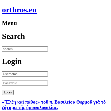
orthros.eu
Menu
Search
Login
«Ἕλξη καί πάθος» τοῦ π. Βασιλείου Θερμοῦ γιά τό
ζήτημα τῆς ὁμοφυλοφιλίας.