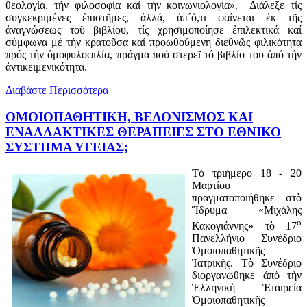
θεολογία, τήν φιλοσοφία καί τήν κοινωνιολογία». Διάλεξε τίς
συγκεκριμένες ἐπιστῆμες, ἀλλά, ἀπ΄ὅ,τι φαίνεται ἐκ τῆς
ἀναγνώσεως τοῦ βιβλίου, τίς χρησιμοποίησε ἐπιλεκτικά καί
σύμφωνα μέ τήν κρατοῦσα καί προωθούμενη διεθνῶς φιλικότητα
πρός τήν ὁμοφυλοφιλία, πράγμα πού στερεῖ τό βιβλίο του ἀπό τήν
ἀντικειμενικότητα.
Διαβάστε Περισσότερα
ΟΜΟΙΟΠΑΘΗΤΙΚΗ, ΒΕΛΟΝΙΣΜΟΣ ΚΑΙ
ΕΝΑΛΛΑΚΤΙΚΕΣ ΘΕΡΑΠΕΙΕΣ ΣΤΟ ΕΘΝΙΚΟ
ΣΥΣΤΗΜΑ ΥΓΕΙΑΣ;
Τὸ τριήμερο 18 - 20
Μαρτίου
πραγματοποιήθηκε στὸ
Ἵδρυμα «Μιχάλης
ο
Κακογιάννης» τὸ 17
Πανελλήνιο Συνέδριο
Ὁμοιοπαθητικῆς
Ἰατρικῆς. Τὸ Συνέδριο
διοργανώθηκε ἀπὸ τὴν
Ἑλληνικὴ Ἑταιρεία
Ὁμοιοπαθητικῆς