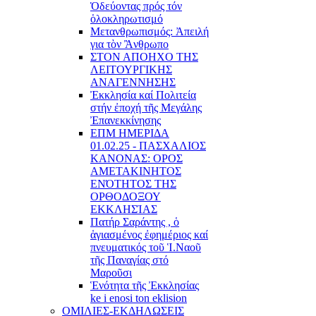
Ὁδεύοντας πρός τόν
ὁλοκληρωτισμό
Μετανθρωπισμός: Ἀπειλή
για τὸν Ἂνθρωπο
ΣΤΟΝ ΑΠΟΗΧΟ ΤΗΣ
ΛΕΙΤΟΥΡΓΙΚΗΣ
ΑΝΑΓΕΝΝΗΣΗΣ
Ἐκκλησία καί Πολιτεία
στήν ἐποχή τῆς Μεγάλης
Ἐπανεκκίνησης
ΕΠΜ ΗΜΕΡΙΔΑ
01.02.25 - ΠΑΣΧΑΛΙΟΣ
ΚΑΝΟΝΑΣ: ΟΡΟΣ
ΑΜΕΤΑΚΙΝΗΤΟΣ
ΕΝΌΤΗΤΟΣ ΤΗΣ
ΟΡΘΟΔΟΞΟΥ
ΕΚΚΛΗΣΊΑΣ
Πατήρ Σαράντης , ὁ
ἁγιασμένος ἐφημέριος καί
πνευματικός τοῦ Ἱ.Ναοῦ
τῆς Παναγίας στό
Μαροῦσι
Ἑνότητα τῆς Ἐκκλησίας
ke i enosi ton eklision
ΟΜΙΛΙΕΣ-ΕΚΔΗΛΩΣΕΙΣ