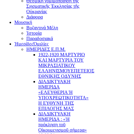
Θεσμική νομιμοποίηση τῆς
Σχισματικῆς Ἐκκλησίας τῆς
Οὐκρανίας
Διάφορα
Μουσική
Βυζαντινά Μέλη
Ἰστορία
Παραδοσιακά
Ἡμερίδες
Ὁμιλίες
ΗΜΕΡΙΔΕΣ Ε.Π.Μ.
1922-1920 ΜΑΡΤΥΡΙΟ
ΚΑI ΜΑΡΤΥΡIΑ ΤΟΥ
ΜΙΚΡΑΣΙΑΤΙΚΟΥ
EΛΛΗΝΙΣΜΟΥEΠEΤΕΙΟΣ
EΘΝΙΚHΣ O∆YΝΗΣ
ΔΙΑΔΙΚΤΥΑΚΗ
ΗΜΕΡΙΔΑ
«EΛΕΥΘΕΡΙΑ Ή
YΠΟΧΡΕΩΤΙΚΟΤΗΤΑ»
Η ΕΥΘΥΝΗ ΤΗΣ
EΠΙΛΟΓΗΣ ΜΑΣ
ΔΙΑΔΙΚΤΥΑΚΗ
ΗΜΕΡΙΔΑ : «Ἡ
πρόκληση τοῦ
Οἰκουμενισμοῦ σήμερα»