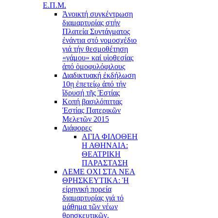
Ε.Π.Μ.
Ἀνοικτή συγκέντρωση
διαμαρτυρίας στήν
Πλατεία Συντάγματος
ἐνάντια στό νομοσχέδιο
γιά τήν θεσμοθέτηση
«γάμου» καί υἱοθεσίας
ἀπό ὁμοφυλόφιλους
Διαδικτυακή ἐκδήλωση
10ῃ ἐπετείῳ ἀπό τήν
ἵδρυσή τῆς Ἑστίας
Κοπή βασιλόπιττας
Ἑστίας Πατερικῶν
Μελετῶν 2015
Διάφορες
ΑΓΙΑ ΦΙΛΟΘΕΗ
Η ΑΘΗΝΑΙΑ:
ΘΕΑΤΡΙΚΗ
ΠΑΡΑΣΤΑΣΗ
ΛΕΜΕ ΟΧΙ ΣΤΑ ΝΕΑ
ΘΡΗΣΚΕΥΤΙΚΑ: Ἡ
εἰρηνική πορεία
διαμαρτυρίας γιά τό
μάθημα τῶν νέων
θρησκευτικῶν.