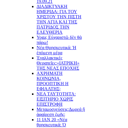
19.09.21
ΔΙΑΔΙΚΤΥΑΚΗ
ΗΜΕΡΙΔΑ: ΓΙΑ ΤΟΥ
ΧΡΙΣΤΟΥ ΤΗΝ ΠΙΣΤΗ
ΤΗΝ ΑΓΙΑ ΚΑΙ ΤΗΣ
ΠΑΤΡΙΔΟΣ ΤΗΝ
ΕΛΕΥΘΕΡΙΑ
Yoga; Εὐχαριστῶ δὲν θὰ
πάρω!
Νέα Θρησκευτικά: Ἡ
ἑπόμενη μέρα
Ἐναλλακτικές
Θεραπεῖες:
«ΙΑΤΡΙΚΗ»
ΤΗΣ ΝΕΑΣ ΕΠΟΧΗΣ
ΑΧΡΗΜΑΤΗ
ΚΟΙΝΩΝΙΑ,
ΠΡΟΟΠΤΙΚΗ Η
ΕΦΙΑΛΤΗΣ;
ΝΕΑ ΤΑΥΤΟΤΗΤΑ:
ΕΙΣΙΤΗΡΙΟ ΧΩΡΙΣ
ΕΠΙΣΤΡΟΦΗ
Μεταμοσχεύσεις:
Δωρεά ἤ
ἀφαίρεση ζωῆς;
11 ΙΑΝ 20 «Νέα
θρησκευτικά: Ὁ