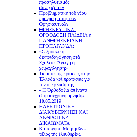
προσηλυτισμός
συνεχίζεται»
Προβληματική τοῦ νέου
προγράμματος τῶν
Θρησκευτικῶν.
ΘΡΗΣΚΕΥΤΙΚΑ:
ΟΡΘΟΔΟΞΗ ΠΑΙΔΕΙΑ ή
ΠΑΝΘΡΗΣΚΕΙΑΚΗ
ΠΡΟΠΑΓΑΝΔΑ;
«Σεξουαλικὴ
διαπαιδαγώγηση στὰ
Σχολεῖα: Ἀγωγὴ ἢ
χειραγώγηση;»
Τά αἴτια τῆς κρίσεως στήν
Ἑλλάδα καί προτάσεις γιά
τήν ὑπέρβασή της
«Ἡ Ὀρθοδοξία ἀπέναντι
στή σύγχρονη ἄρνηση»
18.05.2019
ΗΛΕΚΤΡΟΝΙΚΗ
ΔΙΑΚΥΒΕΡΝΗΣΗ ΚΑΙ
ΑΝΘΡΩΠΙΝΑ
ΔΙΚΑΙΩΜΑΤΑ
Κατάργηση Μετρητῶν -
τέλος τῆς ἐλευθερίας.