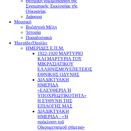
Θεσμική νομιμοποίηση τῆς
Σχισματικῆς Ἐκκλησίας τῆς
Οὐκρανίας
Διάφορα
Μουσική
Βυζαντινά Μέλη
Ἰστορία
Παραδοσιακά
Ἡμερίδες
Ὁμιλίες
ΗΜΕΡΙΔΕΣ Ε.Π.Μ.
1922-1920 ΜΑΡΤΥΡΙΟ
ΚΑI ΜΑΡΤΥΡIΑ ΤΟΥ
ΜΙΚΡΑΣΙΑΤΙΚΟΥ
EΛΛΗΝΙΣΜΟΥEΠEΤΕΙΟΣ
EΘΝΙΚHΣ O∆YΝΗΣ
ΔΙΑΔΙΚΤΥΑΚΗ
ΗΜΕΡΙΔΑ
«EΛΕΥΘΕΡΙΑ Ή
YΠΟΧΡΕΩΤΙΚΟΤΗΤΑ»
Η ΕΥΘΥΝΗ ΤΗΣ
EΠΙΛΟΓΗΣ ΜΑΣ
ΔΙΑΔΙΚΤΥΑΚΗ
ΗΜΕΡΙΔΑ : «Ἡ
πρόκληση τοῦ
Οἰκουμενισμοῦ σήμερα»