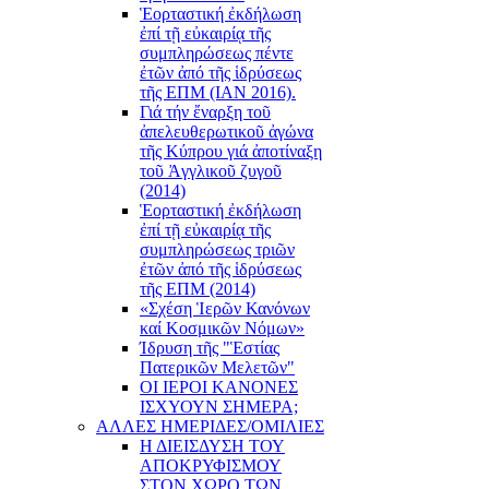
Ἑορταστική ἐκδήλωση
ἐπί τῇ εὐκαιρίᾳ τῆς
συμπληρώσεως πέντε
ἐτῶν ἀπό τῆς ἱδρύσεως
τῆς ΕΠΜ (ΙΑΝ 2016).
Γιά τήν ἔναρξη τοῦ
ἀπελευθερωτικοῦ ἀγώνα
τῆς Κύπρου γιά ἀποτίναξη
τοῦ Ἀγγλικοῦ ζυγοῦ
(2014)
Ἑορταστική ἐκδήλωση
ἐπί τῇ εὐκαιρίᾳ τῆς
συμπληρώσεως τριῶν
ἐτῶν ἀπό τῆς ἱδρύσεως
τῆς ΕΠΜ (2014)
«Σχέση Ἱερῶν Κανόνων
καί Κοσμικῶν Νόμων»
Ίδρυση τῆς "Ἑστίας
Πατερικῶν Μελετῶν"
ΟΙ ΙΕΡΟΙ ΚΑΝΟΝΕΣ
ΙΣΧΥΟΥΝ ΣΗΜΕΡΑ;
ΑΛΛΕΣ ΗΜΕΡΙΔΕΣ/ΟΜΙΛΙΕΣ
Η ΔΙΕΙΣΔΥΣΗ ΤΟΥ
ΑΠΟΚΡΥΦΙΣΜΟΥ
ΣΤΟΝ ΧΩΡΟ ΤΩΝ