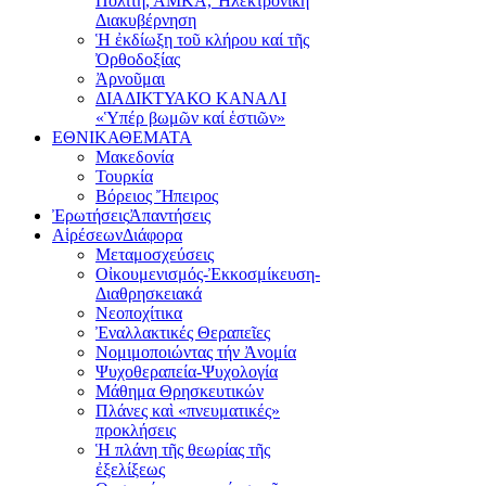
Πολίτη, ΑΜΚΑ, Ἠλεκτρονική
Διακυβέρνηση
Ἡ ἐκδίωξη τοῦ κλήρου καί τῆς
Ὀρθοδοξίας
Ἀρνοῦμαι
ΔΙΑΔΙΚΤΥΑΚΟ ΚΑΝΑΛΙ
«Ὑπέρ βωμῶν καί ἑστιῶν»
ΕΘΝΙΚΑ
ΘΕΜΑΤΑ
Μακεδονία
Τουρκία
Βόρειος Ἤπειρος
Ἐρωτήσεις
Ἀπαντήσεις
Αἱρέσεων
Διάφορα
Μεταμοσχεύσεις
Οἰκουμενισμός-Ἐκκοσμίκευση-
Διαθρησκειακά
Νεοποχίτικα
Ἐναλλακτικές Θεραπεῖες
Νομιμοποιώντας τήν Ἀνομία
Ψυχοθεραπεία-Ψυχολογία
Μάθημα Θρησκευτικών
Πλάνες καὶ «πνευματικές»
προκλήσεις
Ἡ πλάνη τῆς θεωρίας τῆς
ἐξελίξεως