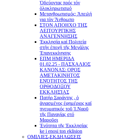
Ὁδεύοντας πρός τόν
ὁλοκληρωτισμό
Μετανθρωπισμός: Ἀπειλή
για τὸν Ἂνθρωπο
ΣΤΟΝ ΑΠΟΗΧΟ ΤΗΣ
ΛΕΙΤΟΥΡΓΙΚΗΣ
ΑΝΑΓΕΝΝΗΣΗΣ
Ἐκκλησία καί Πολιτεία
στήν ἐποχή τῆς Μεγάλης
Ἐπανεκκίνησης
ΕΠΜ ΗΜΕΡΙΔΑ
01.02.25 - ΠΑΣΧΑΛΙΟΣ
ΚΑΝΟΝΑΣ: ΟΡΟΣ
ΑΜΕΤΑΚΙΝΗΤΟΣ
ΕΝΌΤΗΤΟΣ ΤΗΣ
ΟΡΘΟΔΟΞΟΥ
ΕΚΚΛΗΣΊΑΣ
Πατήρ Σαράντης , ὁ
ἁγιασμένος ἐφημέριος καί
πνευματικός τοῦ Ἱ.Ναοῦ
τῆς Παναγίας στό
Μαροῦσι
Ἑνότητα τῆς Ἐκκλησίας
ke i enosi ton eklision
ΟΜΙΛΙΕΣ-ΕΚΔΗΛΩΣΕΙΣ