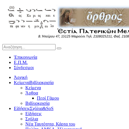
Ἐπικοινωνία
Ε.Π.Μ.
Σύνδεσμοι
Ἀρχική
Κείμενα
Βιβλιοκρισία
Κείμενα
Άρθρα
Περί Γάμου
Βιβλιοκρισία
Εἰδήσεις
Σχόλια&SoS
Εἰδήσεις
Σχόλια
Νέα Ταυτότητα, Κάρτα του