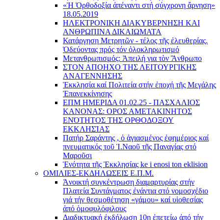
«Ἡ Ὀρθοδοξία ἀπέναντι στή σύγχρονη ἄρνηση»
18.05.2019
ΗΛΕΚΤΡΟΝΙΚΗ ΔΙΑΚΥΒΕΡΝΗΣΗ ΚΑΙ
ΑΝΘΡΩΠΙΝΑ ΔΙΚΑΙΩΜΑΤΑ
Κατάργηση Μετρητῶν - τέλος τῆς ἐλευθερίας.
Ὁδεύοντας πρός τόν ὁλοκληρωτισμό
Μετανθρωπισμός: Ἀπειλή για τὸν Ἂνθρωπο
ΣΤΟΝ ΑΠΟΗΧΟ ΤΗΣ ΛΕΙΤΟΥΡΓΙΚΗΣ
ΑΝΑΓΕΝΝΗΣΗΣ
Ἐκκλησία καί Πολιτεία στήν ἐποχή τῆς Μεγάλης
Ἐπανεκκίνησης
ΕΠΜ ΗΜΕΡΙΔΑ 01.02.25 - ΠΑΣΧΑΛΙΟΣ
ΚΑΝΟΝΑΣ: ΟΡΟΣ ΑΜΕΤΑΚΙΝΗΤΟΣ
ΕΝΌΤΗΤΟΣ ΤΗΣ ΟΡΘΟΔΟΞΟΥ
ΕΚΚΛΗΣΊΑΣ
Πατήρ Σαράντης , ὁ ἁγιασμένος ἐφημέριος καί
πνευματικός τοῦ Ἱ.Ναοῦ τῆς Παναγίας στό
Μαροῦσι
Ἑνότητα τῆς Ἐκκλησίας ke i enosi ton eklision
ΟΜΙΛΙΕΣ-ΕΚΔΗΛΩΣΕΙΣ Ε.Π.Μ.
Ἀνοικτή συγκέντρωση διαμαρτυρίας στήν
Πλατεία Συντάγματος ἐνάντια στό νομοσχέδιο
γιά τήν θεσμοθέτηση «γάμου» καί υἱοθεσίας
ἀπό ὁμοφυλόφιλους
Διαδικτυακή ἐκδήλωση 10ῃ ἐπετείῳ ἀπό τήν