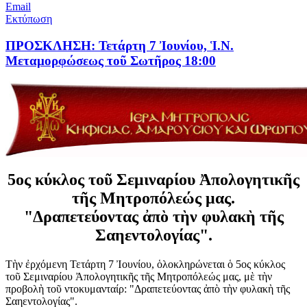
Email
Εκτύπωση
ΠΡΟΣΚΛΗΣΗ: Τετάρτη 7 Ἰουνίου, Ἱ.N.
Μεταμορφώσεως τοῦ Σωτῆρος 18:00
5ος κύκλος τοῦ Σεμιναρίου Ἀπολογητικῆς
τῆς Μητροπόλεώς μας.
"Δραπετεύοντας ἀπὸ τὴν φυλακὴ τῆς
Σαηεντολογίας".
Τὴν ἐρχόμενη Τετάρτη 7 Ἰουνίου, ὁλοκληρώνεται ὁ 5ος κύκλος
τοῦ Σεμιναρίου Ἀπολογητικῆς τῆς Μητροπόλεώς μας, μὲ τὴν
προβολὴ τοῦ ντοκυμανταίρ: "Δραπετεύοντας ἀπὸ τὴν φυλακὴ τῆς
Σαηεντολογίας".