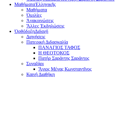
Μαθήματα
Ἑλληνικῆς
Μαθήματα
Ὁμιλίες
Ἀνακοινώσεις
Ἄλλες Ἐκδηλώσεις
Ὀρθόδοξη
Διδαχή
Διηγήσεις
Πατερική Διδασκαλία
ΠΑΝΑΓΙΟΣ ΤΑΦΟΣ
Η ΘΕΟΤΟΚΟΣ
Πατήρ Σαράντης Σαράντος
Συναξάρι
Ἅγιος Μέγας Κωνσταντῖνος
Καινή Διαθήκη