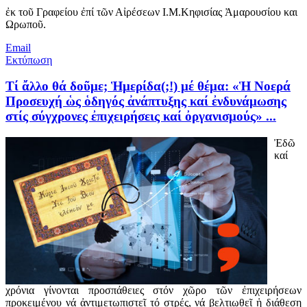
ἐκ τοῦ Γραφείου ἐπί τῶν Αἰρέσεων Ι.Μ.Κηφισίας Ἀμαρουσίου και
Ωρωποῦ.
Email
Εκτύπωση
Tί ἄλλο θά δοῦμε; Ἡμερίδα(;!) μέ θέμα: «Ἡ Νοερά
Προσευχή ὡς ὁδηγός ἀνάπτυξης καί ἐνδυνάμωσης
στίς σύγχρονες ἐπιχειρήσεις καί ὀργανισμούς» ...
Ἐδῶ
καί
χρόνια γίνονται προσπάθειες στόν χῶρο τῶν ἐπιχειρήσεων
προκειμένου νά ἀντιμετωπιστεῖ τό στρές, νά βελτιωθεῖ ἡ διάθεση