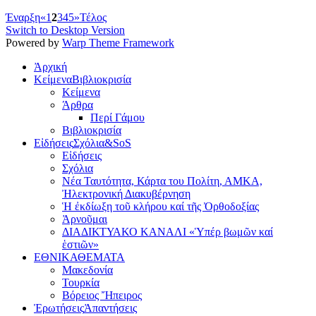
Έναρξη
«
1
2
3
4
5
»
Τέλος
Switch to Desktop Version
Powered by
Warp Theme Framework
Ἀρχική
Κείμενα
Βιβλιοκρισία
Κείμενα
Άρθρα
Περί Γάμου
Βιβλιοκρισία
Εἰδήσεις
Σχόλια&SoS
Εἰδήσεις
Σχόλια
Νέα Ταυτότητα, Κάρτα του Πολίτη, ΑΜΚΑ,
Ἠλεκτρονική Διακυβέρνηση
Ἡ ἐκδίωξη τοῦ κλήρου καί τῆς Ὀρθοδοξίας
Ἀρνοῦμαι
ΔΙΑΔΙΚΤΥΑΚΟ ΚΑΝΑΛΙ «Ὑπέρ βωμῶν καί
ἑστιῶν»
ΕΘΝΙΚΑ
ΘΕΜΑΤΑ
Μακεδονία
Τουρκία
Βόρειος Ἤπειρος
Ἐρωτήσεις
Ἀπαντήσεις