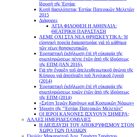
ἵδρυσή τῆς Ἑστίας
Κοπή βασιλόπιττας Ἑστίας Πατερικῶν Μελετῶν
2015
Διάφορες
ΑΓΙΑ ΦΙΛΟΘΕΗ Η ΑΘΗΝΑΙΑ:
ΘΕΑΤΡΙΚΗ ΠΑΡΑΣΤΑΣΗ
ΛΕΜΕ ΟΧΙ ΣΤΑ ΝΕΑ ΘΡΗΣΚΕΥΤΙΚΑ: Ἡ
εἰρηνική πορεία διαμαρτυρίας γιά τό μάθημα
τῶν νέων θρησκευτικῶν.
Ἑορταστική ἐκδήλωση ἐπί τῇ εὐκαιρίᾳ τῆς
συμπληρώσεως πέντε ἐτῶν ἀπό τῆς ἱδρύσεως
τῆς ΕΠΜ (ΙΑΝ 2016).
Γιά τήν ἔναρξη τοῦ ἀπελευθερωτικοῦ ἀγώνα τῆς
Κύπρου γιά ἀποτίναξη τοῦ Ἀγγλικοῦ ζυγοῦ
(2014)
Ἑορταστική ἐκδήλωση ἐπί τῇ εὐκαιρίᾳ τῆς
συμπληρώσεως τριῶν ἐτῶν ἀπό τῆς ἱδρύσεως
τῆς ΕΠΜ (2014)
«Σχέση Ἱερῶν Κανόνων καί Κοσμικῶν Νόμων»
Ίδρυση τῆς "Ἑστίας Πατερικῶν Μελετῶν"
ΟΙ ΙΕΡΟΙ ΚΑΝΟΝΕΣ ΙΣΧΥΟΥΝ ΣΗΜΕΡΑ;
ΑΛΛΕΣ ΗΜΕΡΙΔΕΣ/ΟΜΙΛΙΕΣ
Η ΔΙΕΙΣΔΥΣΗ ΤΟΥ ΑΠΟΚΡΥΦΙΣΜΟΥ ΣΤΟΝ
ΧΩΡΟ ΤΩΝ ΠΑΙΔΙΩΝ
Ὁμιλίες Μακαριστοῦ Ἀρχ. Σαράντη Σαράντου