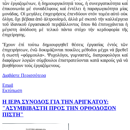
τῶν ἐργαζομένων, ἡ δημιουργικότητά τους, ἡ συνεργατικότητα καί
ἐπικοινωνία μέ συναδέλφους καί ἐντέλει ἡ παραγωγικότητα μίας
μονάδας. Οἱ μεγάλες ἐπιχειρήσεις ἐπενδύουν στόν τομέα αὐτό οὐκ
ὀλίγα, ὄχι βέβαια ἀπό ἀλτρουϊσμό, ἀλλά μέ σκοπό τήν καλλιέργεια
τοῦ ἰδανικοῦ ἐργασιακοῦ περιβάλλοντος ὅπου θά ἐπιτυγχάνεται ἡ
μέγιστη ἀπόδοση μέ τελικό πάντα στόχο τήν κερδοφορία τῆς
ἐπιχείρησης.
Ἔχουν ἐπί τούτω δημιουργηθεῖ θέσεις ἐργασίας ἐντός τῶν
ἐπιχειρήσεων, ἐνῶ δοκιμάζονται ποικίλες μέθοδοι μέχρι νά βρεθεῖ
ἡ σωστή «φόρμουλα». Ψυχολόγοι, γυμναστές, διατροφολόγοι καί
διαφόρων λογιῶν σύμβουλοι ἐπιστρατεύονται κατά καιρούς γιά νά
βοηθήσουν τούς ἐργαζόμενους.
Διαβάστε Περισσότερα
Email
Εκτύπωση
Η ΙΕΡΑ ΣΥΝΟΔΟΣ ΓΙΑ ΤΗΝ ΑΡΙΓΚΑΤΟΥ:
"ΑΣΥΜΒΙΒΑΣΤΗ ΠΡΟΣ ΤΗΝ ΟΡΘΟΔΟΞΟΝ
ΠΙΣΤΗ"