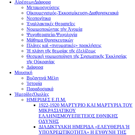
Αἱρέσεων
Διάφορα
Μεταμοσχεύσεις
Οἰκουμενισμός-Ἐκκοσμίκευση-Διαθρησκειακά
Νεοποχίτικα
Ἐναλλακτικές Θεραπεῖες
Νομιμοποιώντας τήν Ἀνομία
Ψυχοθεραπεία-Ψυχολογία
Μάθημα Θρησκευτικών
Πλάνες καὶ «πνευματικές» προκλήσεις
Ἡ πλάνη τῆς θεωρίας τῆς ἐξελίξεως
Θεσμική νομιμοποίηση τῆς Σχισματικῆς Ἐκκλησίας
τῆς Οὐκρανίας
Διάφορα
Μουσική
Βυζαντινά Μέλη
Ἰστορία
Παραδοσιακά
Ἡμερίδες
Ὁμιλίες
ΗΜΕΡΙΔΕΣ Ε.Π.Μ.
1922-1920 ΜΑΡΤΥΡΙΟ ΚΑI ΜΑΡΤΥΡIΑ ΤΟΥ
ΜΙΚΡΑΣΙΑΤΙΚΟΥ
EΛΛΗΝΙΣΜΟΥEΠEΤΕΙΟΣ EΘΝΙΚHΣ
O∆YΝΗΣ
ΔΙΑΔΙΚΤΥΑΚΗ ΗΜΕΡΙΔΑ «EΛΕΥΘΕΡΙΑ Ή
YΠΟΧΡΕΩΤΙΚΟΤΗΤΑ» Η ΕΥΘΥΝΗ ΤΗΣ