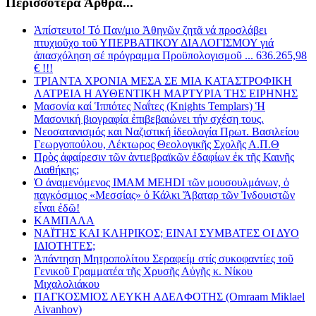
Περισσότερα Άρθρα...
Ἀπίστευτο! Τό Παν/μιο Ἀθηνῶν ζητᾶ νά προσλάβει
πτυχιοῦχο τoῦ ΥΠΕΡΒΑΤΙΚΟΥ ΔΙΑΛΟΓΙΣΜΟΥ γιά
ἀπασχόληση σέ πρόγραμμα Προϋπολογισμοῦ ... 636.265,98
€ !!!
ΤΡΙΑΝΤΑ ΧΡΟΝΙΑ ΜΕΣΑ ΣΕ ΜΙΑ ΚΑΤΑΣΤΡΟΦΙΚΗ
ΛΑΤΡΕΙΑ Η ΑΥΘΕΝΤΙΚΗ ΜΑΡΤΥΡΙΑ ΤΗΣ ΕΙΡΗΝΗΣ
Μασονία καί Ἱππότες Ναΐτες (Knights Templars) Ἡ
Μασονική βιογραφία ἐπιβεβαιώνει τήν σχέση τους.
Νεοσατανισμός και Ναζιστική ἰδεολογία Πρωτ. Βασιλείου
Γεωργοπούλου, Λέκτωρος Θεολογικῆς Σχολῆς Α.Π.Θ
Πρὸς ἀφαίρεσιν τῶν ἀντιεβραϊκῶν ἐδαφίων ἐκ τῆς Καινῆς
Διαθήκης;
Ὁ ἀναμενόμενος IMAM MEHDI τῶν μουσουλμάνων, ὁ
παγκόσμιος «Μεσσίας» ὁ Κάλκι Ἄβαταρ τῶν Ἰνδουιστῶν
εἶναι ἐδῶ!
ΚΑΜΠΑΛΑ
ΝΑΪΤΗΣ ΚΑΙ ΚΛΗΡΙΚΟΣ; ΕΙΝΑΙ ΣΥΜΒΑΤΕΣ ΟΙ ΔΥΟ
ΙΔΙΟΤΗΤΕΣ;
Ἀπάντηση Μητροπολίτου Σεραφείμ στίς συκοφαντίες τοῦ
Γενικοῦ Γραμματέα τῆς Χρυσῆς Αὐγῆς κ. Νίκου
Μιχαλολιάκου
ΠΑΓΚΟΣΜΙΟΣ ΛΕΥΚΗ ΑΔΕΛΦΟΤΗΣ (Omraam Miklael
Aivanhov)