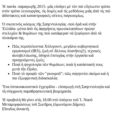
Ἡ ταινία -παραγωγῆς 2015- μᾶς εἰσάγει μὲ τὸν πιὸ εὔγλωττο τρόπο
στὸν τρόπο λειτουργίας, τὶς δομὲς καὶ τὶς μεθόδους μιᾶς ἀπὸ τὶς πιὸ
ἀδίστακτες καὶ καταστροφικὲς σέκτες παγκοσμίως.
Ὁ σκοτεινὸς κόσμος τῆς Σαηεντολογίας -ποὺ δρᾶ καὶ στὴν
Ἑλλάδα- μέσα ἀπὸ τὶς ἀφηγήσεις πρωτοκλασάτων πρώην
στελεχῶν & θυμάτων της ποὺ κατάφεραν νὰ ξεφύγουν ἀπὸ τὰ
πλοκάμια της.
Πῶς περιπλέκονται Χόλιγουντ, μεγάλοι κυβερνητικοὶ
οργανισμοί (IRS), ζωὴ σὲ ἄλλους πλανῆτες(!), τεχνικὲς
ἀυτοβελτίωσης, ὁδηγοὶ ἐπιτυχίας στὴν ἐργασία καὶ
προηγούμενες ζωές;
Ποιὰ ἡ ψυχολογία τῶν θυμάτων; ποιὰ ἡ κατάστασή τους
μετὰ τὴν ἔξοδο;
Ποιὸ τὸ προφὶλ τῶν "γκουροῦ"; πῶς σαγηνεύει ἀκόμα καὶ ἡ
πιο ἐξωφρενικὴ διδασκαλία;
Ἕνα ὀπτικοακουστικὸ ἐγχειρίδιο - εἰσαγωγὴ στὴ Σαηεντολογία καὶ
τὴ σύγχρονη παραθρησκευτικὴ βιομηχανία.
Ἡ προβολὴ θὰ γίνει στὶς 18.00 στὸ ὑπὸγειο τοῦ Ἱ. Ναοῦ
Μεταμορφώσεως τοῦ Σωτῆρος (ὁμωνύμου Δήμου).
Εἴσοδος ἀνοικτή.