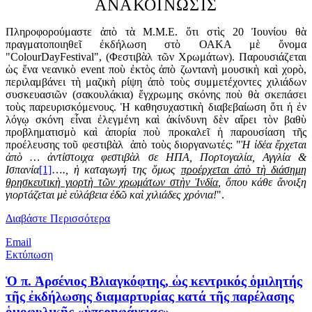
ΑΝΑΚΟΙΝΩΣΙΣ
Πληροφορούμαστε ἀπὸ τὰ Μ.Μ.Ε. ὅτι στὶς 20 Ἰουνίου θὰ
πραγματοποιηθεῖ ἐκδήλωση στὸ ΟΑΚΑ μὲ ὄνομα
"ColourDayFestival", (Φεστιβὰλ τῶν Χρωμάτων). Παρουσιάζεται
ὡς ἕνα νεανικὸ event ποὺ ἐκτὸς ἀπὸ ζωντανὴ μουσικὴ καὶ χορὸ,
περιλαμβάνει τὴ μαζικὴ ρίψη ἀπὸ τοὺς συμμετέχοντες χιλιάδων
συσκευασιῶν (σακουλάκια) ἔγχρωμης σκόνης ποὺ θὰ σκεπάσει
τοὺς παρευρισκόμενους. Ἡ καθησυχαστικὴ διαβεβαίωση ὅτι ἡ ἐν
λόγῳ σκόνη εἶναι ἐλεγμένη καὶ ἀκίνδυνη δὲν αἴρει τὸν βαθὺ
προβληματισμὸ καὶ ἀπορία ποὺ προκαλεῖ ἡ παρουσίαση τῆς
προέλευσης τοῦ φεστιβὰλ ἀπὸ τοὺς διοργανωτές: "
Ἡ ἰδέα ἔρχεται
ἀπὸ … ἀντίστοιχα φεστιβὰλ σε ΗΠΑ, Πορτογαλία, Αγγλία &
Ισπανία
[1]
…
., ἡ καταγωγή της ὅμως
προέρχεται ἀπὸ τὴ διάσημη
θρησκευτικὴ γιορτὴ τῶν χρωμάτων στὴν Ἰνδία
, ὅπου κάθε ἄνοιξη
γιορτάζεται μὲ εὐλάβεια ἐδῶ καὶ χιλιάδες χρόνια!
".
Διαβάστε Περισσότερα
Email
Εκτύπωση
Ὁ π. Ἀρσένιος Βλιαγκόφτης, ὡς κεντρικός ὁμιλητής
τῆς ἐκδήλωσης διαμαρτυρίας κατά τῆς παρέλασης
ὁμοφυλικῆς «ὑπερηφάνειας».