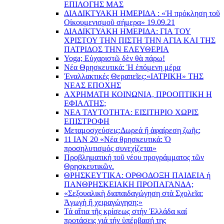
EΠΙΛΟΓΗΣ ΜΑΣ
ΔΙΑΔΙΚΤΥΑΚΗ ΗΜΕΡΙΔΑ : «Ἡ πρόκληση τοῦ
Οἰκουμενισμοῦ σήμερα» 19.09.21
ΔΙΑΔΙΚΤΥΑΚΗ ΗΜΕΡΙΔΑ: ΓΙΑ ΤΟΥ
ΧΡΙΣΤΟΥ ΤΗΝ ΠΙΣΤΗ ΤΗΝ ΑΓΙΑ ΚΑΙ ΤΗΣ
ΠΑΤΡΙΔΟΣ ΤΗΝ ΕΛΕΥΘΕΡΙΑ
Yoga; Εὐχαριστῶ δὲν θὰ πάρω!
Νέα Θρησκευτικά: Ἡ ἑπόμενη μέρα
Ἐναλλακτικές Θεραπεῖες:
«ΙΑΤΡΙΚΗ» ΤΗΣ
ΝΕΑΣ ΕΠΟΧΗΣ
ΑΧΡΗΜΑΤΗ ΚΟΙΝΩΝΙΑ, ΠΡΟΟΠΤΙΚΗ Η
ΕΦΙΑΛΤΗΣ;
ΝΕΑ ΤΑΥΤΟΤΗΤΑ: ΕΙΣΙΤΗΡΙΟ ΧΩΡΙΣ
ΕΠΙΣΤΡΟΦΗ
Μεταμοσχεύσεις:
Δωρεά ἤ ἀφαίρεση ζωῆς;
11 ΙΑΝ 20 «Νέα θρησκευτικά: Ὁ
προσηλυτισμός συνεχίζεται»
Προβληματική τοῦ νέου προγράμματος τῶν
Θρησκευτικῶν.
ΘΡΗΣΚΕΥΤΙΚΑ: ΟΡΘΟΔΟΞΗ ΠΑΙΔΕΙΑ ή
ΠΑΝΘΡΗΣΚΕΙΑΚΗ ΠΡΟΠΑΓΑΝΔΑ;
«Σεξουαλικὴ διαπαιδαγώγηση στὰ Σχολεῖα:
Ἀγωγὴ ἢ χειραγώγηση;»
Τά αἴτια τῆς κρίσεως στήν Ἑλλάδα καί
προτάσεις γιά τήν ὑπέρβασή της