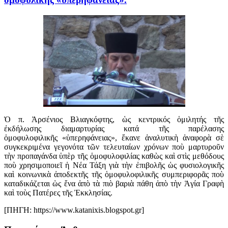
Ὁ π. Ἀρσένιος Βλιαγκόφτης, ὡς κεντρικός ὁμιλητής τῆς
ἐκδήλωσης διαμαρτυρίας κατά τῆς παρέλασης
ὁμοφυλοφιλικῆς «ὑπερηφάνειας», ἔκανε ἀναλυτικὴ ἀναφορὰ σὲ
συγκεκριμένα γεγονότα τῶν τελευταίων χρόνων ποὺ μαρτυροῦν
τὴν προπαγάνδα ὑπὲρ τῆς ὁμοφυλοφιλίας καθὼς καὶ στὶς μεθόδους
ποὺ χρησιμοποιεῖ ἡ Νέα Τάξη γιὰ τὴν ἐπιβολῆς ὡς φυσιολογικῆς
καὶ κοινωνικὰ ἀποδεκτῆς τῆς ὁμοφυλοφιλικῆς συμπεριφορᾶς ποὺ
καταδικάζεται ὡς ἕνα ἀπὸ τὰ πιὸ βαριὰ πάθη ἀπὸ τὴν Ἁγία Γραφὴ
καὶ τοὺς Πατέρες τῆς Ἐκκλησίας.
[ΠΗΓΗ: https://www.katanixis.blogspot.gr]