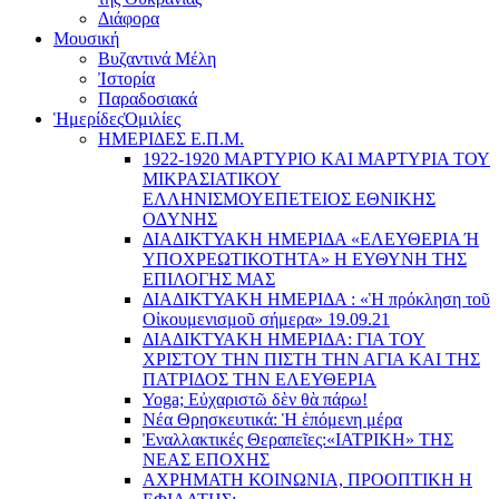
Διάφορα
Μουσική
Βυζαντινά Μέλη
Ἰστορία
Παραδοσιακά
Ἡμερίδες
Ὁμιλίες
ΗΜΕΡΙΔΕΣ Ε.Π.Μ.
1922-1920 ΜΑΡΤΥΡΙΟ ΚΑI ΜΑΡΤΥΡIΑ ΤΟΥ
ΜΙΚΡΑΣΙΑΤΙΚΟΥ
EΛΛΗΝΙΣΜΟΥEΠEΤΕΙΟΣ EΘΝΙΚHΣ
O∆YΝΗΣ
ΔΙΑΔΙΚΤΥΑΚΗ ΗΜΕΡΙΔΑ «EΛΕΥΘΕΡΙΑ Ή
YΠΟΧΡΕΩΤΙΚΟΤΗΤΑ» Η ΕΥΘΥΝΗ ΤΗΣ
EΠΙΛΟΓΗΣ ΜΑΣ
ΔΙΑΔΙΚΤΥΑΚΗ ΗΜΕΡΙΔΑ : «Ἡ πρόκληση τοῦ
Οἰκουμενισμοῦ σήμερα» 19.09.21
ΔΙΑΔΙΚΤΥΑΚΗ ΗΜΕΡΙΔΑ: ΓΙΑ ΤΟΥ
ΧΡΙΣΤΟΥ ΤΗΝ ΠΙΣΤΗ ΤΗΝ ΑΓΙΑ ΚΑΙ ΤΗΣ
ΠΑΤΡΙΔΟΣ ΤΗΝ ΕΛΕΥΘΕΡΙΑ
Yoga; Εὐχαριστῶ δὲν θὰ πάρω!
Νέα Θρησκευτικά: Ἡ ἑπόμενη μέρα
Ἐναλλακτικές Θεραπεῖες:
«ΙΑΤΡΙΚΗ» ΤΗΣ
ΝΕΑΣ ΕΠΟΧΗΣ
ΑΧΡΗΜΑΤΗ ΚΟΙΝΩΝΙΑ, ΠΡΟΟΠΤΙΚΗ Η