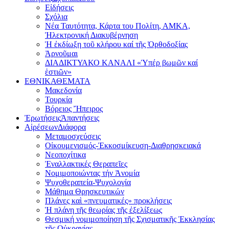
Εἰδήσεις
Σχόλια
Νέα Ταυτότητα, Κάρτα του Πολίτη, ΑΜΚΑ,
Ἠλεκτρονική Διακυβέρνηση
Ἡ ἐκδίωξη τοῦ κλήρου καί τῆς Ὀρθοδοξίας
Ἀρνοῦμαι
ΔΙΑΔΙΚΤΥΑΚΟ ΚΑΝΑΛΙ «Ὑπέρ βωμῶν καί
ἑστιῶν»
ΕΘΝΙΚΑ
ΘΕΜΑΤΑ
Μακεδονία
Τουρκία
Βόρειος Ἤπειρος
Ἐρωτήσεις
Ἀπαντήσεις
Αἱρέσεων
Διάφορα
Μεταμοσχεύσεις
Οἰκουμενισμός-Ἐκκοσμίκευση-Διαθρησκειακά
Νεοποχίτικα
Ἐναλλακτικές Θεραπεῖες
Νομιμοποιώντας τήν Ἀνομία
Ψυχοθεραπεία-Ψυχολογία
Μάθημα Θρησκευτικών
Πλάνες καὶ «πνευματικές» προκλήσεις
Ἡ πλάνη τῆς θεωρίας τῆς ἐξελίξεως
Θεσμική νομιμοποίηση τῆς Σχισματικῆς Ἐκκλησίας
τῆς Οὐκρανίας