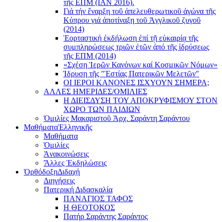
τῆς ΕΠΜ (ΙΑΝ 2016).
Γιά τήν ἔναρξη τοῦ ἀπελευθερωτικοῦ ἀγώνα τῆς
Κύπρου γιά ἀποτίναξη τοῦ Ἀγγλικοῦ ζυγοῦ
(2014)
Ἑορταστική ἐκδήλωση ἐπί τῇ εὐκαιρίᾳ τῆς
συμπληρώσεως τριῶν ἐτῶν ἀπό τῆς ἱδρύσεως
τῆς ΕΠΜ (2014)
«Σχέση Ἱερῶν Κανόνων καί Κοσμικῶν Νόμων»
Ίδρυση τῆς "Ἑστίας Πατερικῶν Μελετῶν"
ΟΙ ΙΕΡΟΙ ΚΑΝΟΝΕΣ ΙΣΧΥΟΥΝ ΣΗΜΕΡΑ;
ΑΛΛΕΣ ΗΜΕΡΙΔΕΣ/ΟΜΙΛΙΕΣ
Η ΔΙΕΙΣΔΥΣΗ ΤΟΥ ΑΠΟΚΡΥΦΙΣΜΟΥ ΣΤΟΝ
ΧΩΡΟ ΤΩΝ ΠΑΙΔΙΩΝ
Ὁμιλίες Μακαριστοῦ Ἀρχ. Σαράντη Σαράντου
Μαθήματα
Ἑλληνικῆς
Μαθήματα
Ὁμιλίες
Ἀνακοινώσεις
Ἄλλες Ἐκδηλώσεις
Ὀρθόδοξη
Διδαχή
Διηγήσεις
Πατερική Διδασκαλία
ΠΑΝΑΓΙΟΣ ΤΑΦΟΣ
Η ΘΕΟΤΟΚΟΣ
Πατήρ Σαράντης Σαράντος