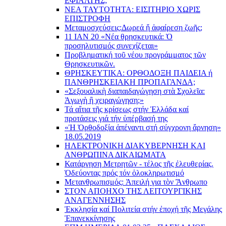
ΕΦΙΑΛΤΗΣ;
ΝΕΑ ΤΑΥΤΟΤΗΤΑ: ΕΙΣΙΤΗΡΙΟ ΧΩΡΙΣ
ΕΠΙΣΤΡΟΦΗ
Μεταμοσχεύσεις:
Δωρεά ἤ ἀφαίρεση ζωῆς;
11 ΙΑΝ 20 «Νέα θρησκευτικά: Ὁ
προσηλυτισμός συνεχίζεται»
Προβληματική τοῦ νέου προγράμματος τῶν
Θρησκευτικῶν.
ΘΡΗΣΚΕΥΤΙΚΑ: ΟΡΘΟΔΟΞΗ ΠΑΙΔΕΙΑ ή
ΠΑΝΘΡΗΣΚΕΙΑΚΗ ΠΡΟΠΑΓΑΝΔΑ;
«Σεξουαλικὴ διαπαιδαγώγηση στὰ Σχολεῖα:
Ἀγωγὴ ἢ χειραγώγηση;»
Τά αἴτια τῆς κρίσεως στήν Ἑλλάδα καί
προτάσεις γιά τήν ὑπέρβασή της
«Ἡ Ὀρθοδοξία ἀπέναντι στή σύγχρονη ἄρνηση»
18.05.2019
ΗΛΕΚΤΡΟΝΙΚΗ ΔΙΑΚΥΒΕΡΝΗΣΗ ΚΑΙ
ΑΝΘΡΩΠΙΝΑ ΔΙΚΑΙΩΜΑΤΑ
Κατάργηση Μετρητῶν - τέλος τῆς ἐλευθερίας.
Ὁδεύοντας πρός τόν ὁλοκληρωτισμό
Μετανθρωπισμός: Ἀπειλή για τὸν Ἂνθρωπο
ΣΤΟΝ ΑΠΟΗΧΟ ΤΗΣ ΛΕΙΤΟΥΡΓΙΚΗΣ
ΑΝΑΓΕΝΝΗΣΗΣ
Ἐκκλησία καί Πολιτεία στήν ἐποχή τῆς Μεγάλης
Ἐπανεκκίνησης