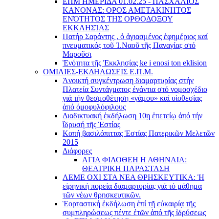
ΕΠΜ ΗΜΕΡΙΔΑ 01.02.25 - ΠΑΣΧΑΛΙΟΣ
ΚΑΝΟΝΑΣ: ΟΡΟΣ ΑΜΕΤΑΚΙΝΗΤΟΣ
ΕΝΌΤΗΤΟΣ ΤΗΣ ΟΡΘΟΔΟΞΟΥ
ΕΚΚΛΗΣΊΑΣ
Πατήρ Σαράντης , ὁ ἁγιασμένος ἐφημέριος καί
πνευματικός τοῦ Ἱ.Ναοῦ τῆς Παναγίας στό
Μαροῦσι
Ἑνότητα τῆς Ἐκκλησίας ke i enosi ton eklision
ΟΜΙΛΙΕΣ-ΕΚΔΗΛΩΣΕΙΣ Ε.Π.Μ.
Ἀνοικτή συγκέντρωση διαμαρτυρίας στήν
Πλατεία Συντάγματος ἐνάντια στό νομοσχέδιο
γιά τήν θεσμοθέτηση «γάμου» καί υἱοθεσίας
ἀπό ὁμοφυλόφιλους
Διαδικτυακή ἐκδήλωση 10ῃ ἐπετείῳ ἀπό τήν
ἵδρυσή τῆς Ἑστίας
Κοπή βασιλόπιττας Ἑστίας Πατερικῶν Μελετῶν
2015
Διάφορες
ΑΓΙΑ ΦΙΛΟΘΕΗ Η ΑΘΗΝΑΙΑ:
ΘΕΑΤΡΙΚΗ ΠΑΡΑΣΤΑΣΗ
ΛΕΜΕ ΟΧΙ ΣΤΑ ΝΕΑ ΘΡΗΣΚΕΥΤΙΚΑ: Ἡ
εἰρηνική πορεία διαμαρτυρίας γιά τό μάθημα
τῶν νέων θρησκευτικῶν.
Ἑορταστική ἐκδήλωση ἐπί τῇ εὐκαιρίᾳ τῆς
συμπληρώσεως πέντε ἐτῶν ἀπό τῆς ἱδρύσεως