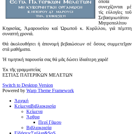
ὀποῖα
συνεχίζονται μέ
τίς εὐλογίες τοῦ
Σεβασμιωτάτου
Μητροπολίτου
Κηφισίας, Ἀμαρουσίου καί Ὠρωποῦ κ. Κυρίλλου, γιά πέμπτη
συναπτή χρονιά.
Θά ἀκολουθήσει ἡ ἀπονομή βεβαιώσεων σέ ὅσους συμμετεῖχαν
στά μαθήματα.
Ἡ τιμητική παρουσία σας θά μᾶς δώσει ἰδιαίτερη χαρά!
Ἐκ τῆς γραμματείας
ΕΣΤΙΑΣ ΠΑΤΕΡΙΚΩΝ ΜΕΛΕΤΩΝ
Switch to Desktop Version
Powered by
Warp Theme Framework
Ἀρχική
Κείμενα
Βιβλιοκρισία
Κείμενα
Άρθρα
Περί Γάμου
Βιβλιοκρισία
Εἰδήσεις
Σχόλια&SoS