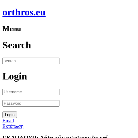
orthros.eu
Menu
Search
Login
Email
Εκτύπωση
ΕΚΔΗΛΩΣΗ: Λήξη τῶν φιλολογικῶν καί