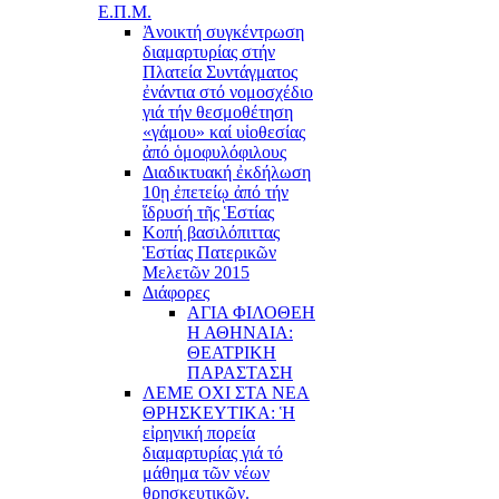
Ε.Π.Μ.
Ἀνοικτή συγκέντρωση
διαμαρτυρίας στήν
Πλατεία Συντάγματος
ἐνάντια στό νομοσχέδιο
γιά τήν θεσμοθέτηση
«γάμου» καί υἱοθεσίας
ἀπό ὁμοφυλόφιλους
Διαδικτυακή ἐκδήλωση
10ῃ ἐπετείῳ ἀπό τήν
ἵδρυσή τῆς Ἑστίας
Κοπή βασιλόπιττας
Ἑστίας Πατερικῶν
Μελετῶν 2015
Διάφορες
ΑΓΙΑ ΦΙΛΟΘΕΗ
Η ΑΘΗΝΑΙΑ:
ΘΕΑΤΡΙΚΗ
ΠΑΡΑΣΤΑΣΗ
ΛΕΜΕ ΟΧΙ ΣΤΑ ΝΕΑ
ΘΡΗΣΚΕΥΤΙΚΑ: Ἡ
εἰρηνική πορεία
διαμαρτυρίας γιά τό
μάθημα τῶν νέων
θρησκευτικῶν.