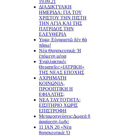
19.09.21
ΔΙΑΔΙΚΤΥΑΚΗ
ΗΜΕΡΙΔΑ: ΓΙΑ ΤΟΥ
ΧΡΙΣΤΟΥ ΤΗΝ ΠΙΣΤΗ
ΤΗΝ ΑΓΙΑ ΚΑΙ ΤΗΣ
ΠΑΤΡΙΔΟΣ ΤΗΝ
ΕΛΕΥΘΕΡΙΑ
Yoga; Εὐχαριστῶ δὲν θὰ
πάρω!
Νέα Θρησκευτικά: Ἡ
ἑπόμενη μέρα
Ἐναλλακτικές
Θεραπεῖες:
«ΙΑΤΡΙΚΗ»
ΤΗΣ ΝΕΑΣ ΕΠΟΧΗΣ
ΑΧΡΗΜΑΤΗ
ΚΟΙΝΩΝΙΑ,
ΠΡΟΟΠΤΙΚΗ Η
ΕΦΙΑΛΤΗΣ;
ΝΕΑ ΤΑΥΤΟΤΗΤΑ:
ΕΙΣΙΤΗΡΙΟ ΧΩΡΙΣ
ΕΠΙΣΤΡΟΦΗ
Μεταμοσχεύσεις:
Δωρεά ἤ
ἀφαίρεση ζωῆς;
11 ΙΑΝ 20 «Νέα
θρησκευτικά: Ὁ