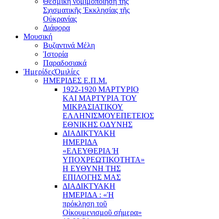
Θεσμική νομιμοποίηση τῆς
Σχισματικῆς Ἐκκλησίας τῆς
Οὐκρανίας
Διάφορα
Μουσική
Βυζαντινά Μέλη
Ἰστορία
Παραδοσιακά
Ἡμερίδες
Ὁμιλίες
ΗΜΕΡΙΔΕΣ Ε.Π.Μ.
1922-1920 ΜΑΡΤΥΡΙΟ
ΚΑI ΜΑΡΤΥΡIΑ ΤΟΥ
ΜΙΚΡΑΣΙΑΤΙΚΟΥ
EΛΛΗΝΙΣΜΟΥEΠEΤΕΙΟΣ
EΘΝΙΚHΣ O∆YΝΗΣ
ΔΙΑΔΙΚΤΥΑΚΗ
ΗΜΕΡΙΔΑ
«EΛΕΥΘΕΡΙΑ Ή
YΠΟΧΡΕΩΤΙΚΟΤΗΤΑ»
Η ΕΥΘΥΝΗ ΤΗΣ
EΠΙΛΟΓΗΣ ΜΑΣ
ΔΙΑΔΙΚΤΥΑΚΗ
ΗΜΕΡΙΔΑ : «Ἡ
πρόκληση τοῦ
Οἰκουμενισμοῦ σήμερα»