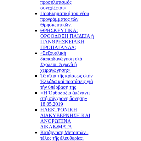
προσηλυτισμός
συνεχίζεται»
Προβληματική τοῦ νέου
προγράμματος τῶν
Θρησκευτικῶν.
ΘΡΗΣΚΕΥΤΙΚΑ:
ΟΡΘΟΔΟΞΗ ΠΑΙΔΕΙΑ ή
ΠΑΝΘΡΗΣΚΕΙΑΚΗ
ΠΡΟΠΑΓΑΝΔΑ;
«Σεξουαλικὴ
διαπαιδαγώγηση στὰ
Σχολεῖα: Ἀγωγὴ ἢ
χειραγώγηση;»
Τά αἴτια τῆς κρίσεως στήν
Ἑλλάδα καί προτάσεις γιά
τήν ὑπέρβασή της
«Ἡ Ὀρθοδοξία ἀπέναντι
στή σύγχρονη ἄρνηση»
18.05.2019
ΗΛΕΚΤΡΟΝΙΚΗ
ΔΙΑΚΥΒΕΡΝΗΣΗ ΚΑΙ
ΑΝΘΡΩΠΙΝΑ
ΔΙΚΑΙΩΜΑΤΑ
Κατάργηση Μετρητῶν -
τέλος τῆς ἐλευθερίας.