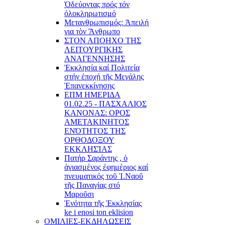
Ὁδεύοντας πρός τόν
ὁλοκληρωτισμό
Μετανθρωπισμός: Ἀπειλή
για τὸν Ἂνθρωπο
ΣΤΟΝ ΑΠΟΗΧΟ ΤΗΣ
ΛΕΙΤΟΥΡΓΙΚΗΣ
ΑΝΑΓΕΝΝΗΣΗΣ
Ἐκκλησία καί Πολιτεία
στήν ἐποχή τῆς Μεγάλης
Ἐπανεκκίνησης
ΕΠΜ ΗΜΕΡΙΔΑ
01.02.25 - ΠΑΣΧΑΛΙΟΣ
ΚΑΝΟΝΑΣ: ΟΡΟΣ
ΑΜΕΤΑΚΙΝΗΤΟΣ
ΕΝΌΤΗΤΟΣ ΤΗΣ
ΟΡΘΟΔΟΞΟΥ
ΕΚΚΛΗΣΊΑΣ
Πατήρ Σαράντης , ὁ
ἁγιασμένος ἐφημέριος καί
πνευματικός τοῦ Ἱ.Ναοῦ
τῆς Παναγίας στό
Μαροῦσι
Ἑνότητα τῆς Ἐκκλησίας
ke i enosi ton eklision
ΟΜΙΛΙΕΣ-ΕΚΔΗΛΩΣΕΙΣ