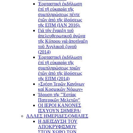
Ἑορταστική ἐκδήλωση
ἐπί τῇ εὐκαιρίᾳ τῆς
συμπληρώσεως πέντε
ἐτῶν ἀπό τῆς ἱδρύσεως
τῆς ΕΠΜ (ΙΑΝ 2016).
Γιά τήν ἔναρξη τοῦ
ἀπελευθερωτικοῦ ἀγώνα
τῆς Κύπρου γιά ἀποτίναξη
τοῦ Ἀγγλικοῦ ζυγοῦ
(2014)
Ἑορταστική ἐκδήλωση
ἐπί τῇ εὐκαιρίᾳ τῆς
συμπληρώσεως τριῶν
ἐτῶν ἀπό τῆς ἱδρύσεως
τῆς ΕΠΜ (2014)
«Σχέση Ἱερῶν Κανόνων
καί Κοσμικῶν Νόμων»
Ίδρυση τῆς "Ἑστίας
Πατερικῶν Μελετῶν"
ΟΙ ΙΕΡΟΙ ΚΑΝΟΝΕΣ
ΙΣΧΥΟΥΝ ΣΗΜΕΡΑ;
ΑΛΛΕΣ ΗΜΕΡΙΔΕΣ/ΟΜΙΛΙΕΣ
Η ΔΙΕΙΣΔΥΣΗ ΤΟΥ
ΑΠΟΚΡΥΦΙΣΜΟΥ
ΣΤΟΝ ΧΩΡΟ ΤΩΝ