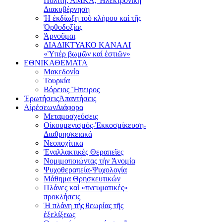
Πολίτη, ΑΜΚΑ, Ἠλεκτρονική
Διακυβέρνηση
Ἡ ἐκδίωξη τοῦ κλήρου καί τῆς
Ὀρθοδοξίας
Ἀρνοῦμαι
ΔΙΑΔΙΚΤΥΑΚΟ ΚΑΝΑΛΙ
«Ὑπέρ βωμῶν καί ἑστιῶν»
ΕΘΝΙΚΑ
ΘΕΜΑΤΑ
Μακεδονία
Τουρκία
Βόρειος Ἤπειρος
Ἐρωτήσεις
Ἀπαντήσεις
Αἱρέσεων
Διάφορα
Μεταμοσχεύσεις
Οἰκουμενισμός-Ἐκκοσμίκευση-
Διαθρησκειακά
Νεοποχίτικα
Ἐναλλακτικές Θεραπεῖες
Νομιμοποιώντας τήν Ἀνομία
Ψυχοθεραπεία-Ψυχολογία
Μάθημα Θρησκευτικών
Πλάνες καὶ «πνευματικές»
προκλήσεις
Ἡ πλάνη τῆς θεωρίας τῆς
ἐξελίξεως