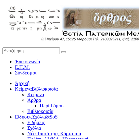
Ἐπικοινωνία
Ε.Π.Μ.
Σύνδεσμοι
Ἀρχική
Κείμενα
Βιβλιοκρισία
Κείμενα
Άρθρα
Περί Γάμου
Βιβλιοκρισία
Εἰδήσεις
Σχόλια&SoS
Εἰδήσεις
Σχόλια
Νέα Ταυτότητα, Κάρτα του