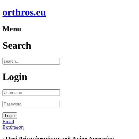
orthros.eu
Menu
Search
Login
Email
Εκτύπωση
«Περί θείων ὀνομάτων τοῦ Ἁγίου Διονυσίου