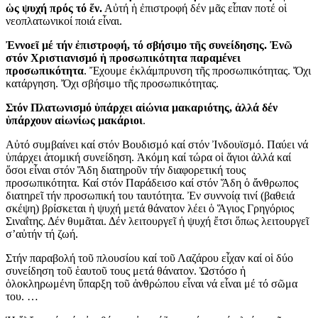
ὡς ψυχή πρός τό ἕν.
Αὐτή ἡ ἐπιστροφή δέν μᾶς εἶπαν ποτέ οἱ
νεοπλατωνικοί ποιά εἶναι.
Ἐννοεῖ μέ τήν ἐπιστροφή, τό σβήσιμο τῆς συνείδησης. Ἐνῶ
στόν Χριστιανισμό ἡ προσωπικότητα παραμένει
προσωπικότητα
. Ἔχουμε ἐκλάμπρυνση τῆς προσωπικότητας. Ὄχι
κατάργηση. Ὄχι σβήσιμο τῆς προσωπικότητας.
Στόν Πλατωνισμό ὑπάρχει αἰώνια μακαριότης, ἀλλά δέν
ὑπάρχουν αἰωνίως μακάριοι
.
Αὐτό συμβαίνει καί στόν Βουδισμό καί στόν Ἰνδουϊσμό. Παύει νά
ὑπάρχει ἀτομική συνείδηση. Ἀκόμη καί τώρα οἱ ἅγιοι ἀλλά καί
ὅσοι εἶναι στόν Ἅδη διατηροῦν τήν διαφορετική τους
προσωπικότητα. Καί στόν Παράδεισο καί στόν Ἅδη ὁ ἄνθρωπος
διατηρεῖ τήν προσωπική του ταυτότητα. Ἐν συννοίᾳ τινί (βαθειά
σκέψη) βρίσκεται ἡ ψυχή μετά θάνατον λέει ὁ Ἅγιος Γρηγόριος
Σιναΐτης. Δέν θυμᾶται. Δέν λειτουργεῖ ἡ ψυχή ἔτσι ὅπως λειτουργεῖ
σ’αὐτήν τή ζωή.
Στήν παραβολή τοῦ πλουσίου καί τοῦ Λαζάρου εἶχαν καί οἱ δύο
συνείδηση τοῦ ἑαυτοῦ τους μετά θάνατον. Ὡστόσο ἡ
ὁλοκληρωμένη ὕπαρξη τοῦ ἀνθρώπου εἶναι νά εἶναι μέ τό σῶμα
του. …