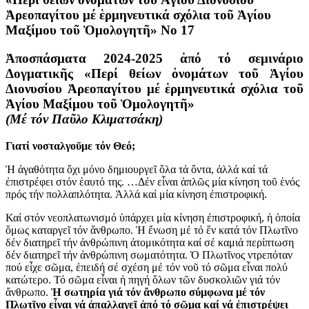
Ἀρεοπαγίτου μέ ἑρμηνευτικά σχόλια τοῦ Ἁγίου
Μαξίμου τοῦ Ὁμολογητῆ» No 17
Ἀποσπάσματα 2024-2025 ἀπό τό σεμινάριο
Δογματικῆς «Περί θείων ὀνομάτων τοῦ Ἁγίου
Διονυσίου Ἀρεοπαγίτου μέ ἑρμηνευτικά σχόλια τοῦ
Ἁγίου Μαξίμου τοῦ Ὁμολογητῆ»
(Μέ τόν Παῦλο Κλιματσάκη)
Γιατί νοσταλγοῦμε τόν Θεό;
Ἡ ἀγαθότητα ὄχι μόνο δημιουργεῖ ὅλα τἀ ὄντα, ἀλλά καί τά
ἐπιστρέφει στόν ἑαυτό της. …Δέν εἶναι ἁπλῶς μία κίνηση τοῦ ἑνός
πρός τήν πολλαπλότητα. Ἀλλά καί μία κίνηση ἐπιστροφική.
Καί στόν νεοπλατωνισμό ὑπάρχει μία κίνηση ἐπιστροφική, ἡ ὁποία
ὅμως καταργεῖ τόν ἄνθρωπο. Ἡ ἕνωση μέ τό ἕν κατά τόν Πλωτῖνο
δέν διατηρεῖ τήν ἀνθρώπινη ἀτομικότητα καί σέ καμιά περίπτωση
δέν διατηρεῖ τήν ἀνθρώπινη σωματότητα. Ὁ Πλωτῖνος ντρεπόταν
πού εἶχε σῶμα, ἐπειδή σέ σχέση μέ τόν νοῦ τό σῶμα εἶναι πολύ
κατώτερο. Τό σῶμα εἶναι ἡ πηγή ὅλων τῶν δυσκολιῶν γιά τόν
ἄνθρωπο.
Ἡ σωτηρία γιά τόν ἄνθρωπο σύμφωνα μέ τόν
Πλωτῖνο εἶναι νά ἀπαλλαγεῖ ἀπό τό σῶμα καί νά ἐπιστρέψει