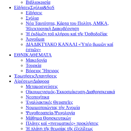
Βιβλιοκρισία
Εἰδήσεις
Σχόλια&SoS
Εἰδήσεις
Σχόλια
Νέα Ταυτότητα, Κάρτα του Πολίτη, ΑΜΚΑ,
Ἠλεκτρονική Διακυβέρνηση
Ἡ ἐκδίωξη τοῦ κλήρου καί τῆς Ὀρθοδοξίας
Ἀρνοῦμαι
ΔΙΑΔΙΚΤΥΑΚΟ ΚΑΝΑΛΙ «Ὑπέρ βωμῶν καί
ἑστιῶν»
ΕΘΝΙΚΑ
ΘΕΜΑΤΑ
Μακεδονία
Τουρκία
Βόρειος Ἤπειρος
Ἐρωτήσεις
Ἀπαντήσεις
Αἱρέσεων
Διάφορα
Μεταμοσχεύσεις
Οἰκουμενισμός-Ἐκκοσμίκευση-Διαθρησκειακά
Νεοποχίτικα
Ἐναλλακτικές Θεραπεῖες
Νομιμοποιώντας τήν Ἀνομία
Ψυχοθεραπεία-Ψυχολογία
Μάθημα Θρησκευτικών
Πλάνες καὶ «πνευματικές» προκλήσεις
Ἡ πλάνη τῆς θεωρίας τῆς ἐξελίξεως