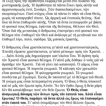
Ἡ ἕλξη πρός τήν ἀγαθότητα ἐκφράζεται μέσα στό πλαίσιο τῆς
μυστηριακῆς ζωῆς. Ἡ ἀγαθότητα τά πάντα ἕλκει πρός αὐτήν καί
ἀρχισυναγωγός ἐστί. Συνάγει. Τῶν διασκεδασμένων, τῶν
σκορπισμένων. Γιατί στόχος εἶναι τά πάντα ἐν πᾶσι νά εἶναι Θεός,
χωρίς νά καταργηθεῖ τίποτε. Ὡς ἀρχική καί ἑνοποιός θεότης. Καί
ὅλα τά ὄντα ἐπιθυμοῦν αὐτῆς. Ὅταν τά ὄντα λειτουργοῦν μέ βάση
τό φυσικό τους θέλημα, ἐφίενται τῆς θεότητος. Θέλουν τόν Θεό.
Ὅταν διά τῆς μετανοίας ὁ ἄνθρωπος ἐπιστρέψει στό φυσικό του
θέλημα τότε ἐπιθυμεῖ τόν Θεό καί άνάλογα μέ τή μετάνοιά του τόν
ἐπιθυμεῖ λίγο, πολύ, σφόδρα. Ὡς μανικός έραστής.
Ὁ ἄνθρωπος εἶναι χριστόκτιστος γι’αὐτό καί χριστονοσταλγικός.
Ἐπειδή εἴμαστε χριστόκτιστοι, γι’αὐτό ρέπουμε πρός τόν Χριστό. .
… Διότι Αὐτός μᾶς δημιούργησε κατ’εἰκόνα Του. Ἡ ἀγάπη πρός
τόν Χριστό εἶναι φυσικό θέλημα. Γι’αὐτό μᾶς δόθηκε ὁ νοῦς γιά νά
ἀγαπᾶμε τόν Χριστό. Γιά νά γίνει πιό κατανοητό. Ὁ γάμος εἶναι
φυσικό θέλημα. Ἡ πορνεία γνωμικό. Ἡ κάλυψη τῶν χρειωδῶν
εἶναι φυσικό θέλημα. Ἡ φιλοχρηματία γνωμικό. Τό γνωμικό
συνδέεται μέ ἐγωϊσμό. Ἐκτός ἄν ταυτιστεῖ μέ τό θέλημα τοῦ Θεοῦ.
Ἡ γνώμη μας εἶναι πεπερασμένη γνώση. Ὁ ἴδιος ὁ Θεός ὑποκινεῖ
καί σέ μᾶς τόν ἔρωτα πρός Αὐτόν. Ἄν δέν ἔρθει ὅμως ἡ θεία χάρη
δέν θά καταλάβουμε ποτέ τόν θεῖο ἔρωτα.
Ὁ Θεός εἶναι
ἀναγωγική δύναμη τῶν ὄντων πρός τόν ἑατυτό του. Αὐτό εἶναι
ἔρωτας! Ὁ Θεός παράγει τά ὄντα ἀλλά ὡς ἔρως τἀ ἐπαναφέρει
στόν ἑαυτό του
. Γι’ αὐτό ὀνομάζουμε τὀν Θεό ἄλλοτε ἔρωτα,