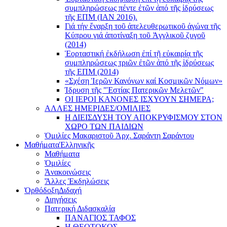
συμπληρώσεως πέντε ἐτῶν ἀπό τῆς ἱδρύσεως
τῆς ΕΠΜ (ΙΑΝ 2016).
Γιά τήν ἔναρξη τοῦ ἀπελευθερωτικοῦ ἀγώνα τῆς
Κύπρου γιά ἀποτίναξη τοῦ Ἀγγλικοῦ ζυγοῦ
(2014)
Ἑορταστική ἐκδήλωση ἐπί τῇ εὐκαιρίᾳ τῆς
συμπληρώσεως τριῶν ἐτῶν ἀπό τῆς ἱδρύσεως
τῆς ΕΠΜ (2014)
«Σχέση Ἱερῶν Κανόνων καί Κοσμικῶν Νόμων»
Ίδρυση τῆς "Ἑστίας Πατερικῶν Μελετῶν"
ΟΙ ΙΕΡΟΙ ΚΑΝΟΝΕΣ ΙΣΧΥΟΥΝ ΣΗΜΕΡΑ;
ΑΛΛΕΣ ΗΜΕΡΙΔΕΣ/ΟΜΙΛΙΕΣ
Η ΔΙΕΙΣΔΥΣΗ ΤΟΥ ΑΠΟΚΡΥΦΙΣΜΟΥ ΣΤΟΝ
ΧΩΡΟ ΤΩΝ ΠΑΙΔΙΩΝ
Ὁμιλίες Μακαριστοῦ Ἀρχ. Σαράντη Σαράντου
Μαθήματα
Ἑλληνικῆς
Μαθήματα
Ὁμιλίες
Ἀνακοινώσεις
Ἄλλες Ἐκδηλώσεις
Ὀρθόδοξη
Διδαχή
Διηγήσεις
Πατερική Διδασκαλία
ΠΑΝΑΓΙΟΣ ΤΑΦΟΣ
Η ΘΕΟΤΟΚΟΣ