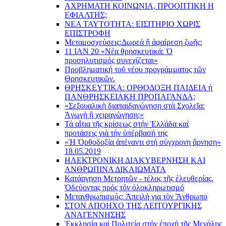
ΑΧΡΗΜΑΤΗ ΚΟΙΝΩΝΙΑ, ΠΡΟΟΠΤΙΚΗ Η
ΕΦΙΑΛΤΗΣ;
ΝΕΑ ΤΑΥΤΟΤΗΤΑ: ΕΙΣΙΤΗΡΙΟ ΧΩΡΙΣ
ΕΠΙΣΤΡΟΦΗ
Μεταμοσχεύσεις:
Δωρεά ἤ ἀφαίρεση ζωῆς;
11 ΙΑΝ 20 «Νέα θρησκευτικά: Ὁ
προσηλυτισμός συνεχίζεται»
Προβληματική τοῦ νέου προγράμματος τῶν
Θρησκευτικῶν.
ΘΡΗΣΚΕΥΤΙΚΑ: ΟΡΘΟΔΟΞΗ ΠΑΙΔΕΙΑ ή
ΠΑΝΘΡΗΣΚΕΙΑΚΗ ΠΡΟΠΑΓΑΝΔΑ;
«Σεξουαλικὴ διαπαιδαγώγηση στὰ Σχολεῖα:
Ἀγωγὴ ἢ χειραγώγηση;»
Τά αἴτια τῆς κρίσεως στήν Ἑλλάδα καί
προτάσεις γιά τήν ὑπέρβασή της
«Ἡ Ὀρθοδοξία ἀπέναντι στή σύγχρονη ἄρνηση»
18.05.2019
ΗΛΕΚΤΡΟΝΙΚΗ ΔΙΑΚΥΒΕΡΝΗΣΗ ΚΑΙ
ΑΝΘΡΩΠΙΝΑ ΔΙΚΑΙΩΜΑΤΑ
Κατάργηση Μετρητῶν - τέλος τῆς ἐλευθερίας.
Ὁδεύοντας πρός τόν ὁλοκληρωτισμό
Μετανθρωπισμός: Ἀπειλή για τὸν Ἂνθρωπο
ΣΤΟΝ ΑΠΟΗΧΟ ΤΗΣ ΛΕΙΤΟΥΡΓΙΚΗΣ
ΑΝΑΓΕΝΝΗΣΗΣ
Ἐκκλησία καί Πολιτεία στήν ἐποχή τῆς Μεγάλης