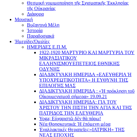
Θεσμική νομιμοποίηση τῆς Σχισματικῆς Ἐκκλησίας
τῆς Οὐκρανίας
Διάφορα
Μουσική
Βυζαντινά Μέλη
Ἰστορία
Παραδοσιακά
Ἡμερίδες
Ὁμιλίες
ΗΜΕΡΙΔΕΣ Ε.Π.Μ.
1922-1920 ΜΑΡΤΥΡΙΟ ΚΑI ΜΑΡΤΥΡIΑ ΤΟΥ
ΜΙΚΡΑΣΙΑΤΙΚΟΥ
EΛΛΗΝΙΣΜΟΥEΠEΤΕΙΟΣ EΘΝΙΚHΣ
O∆YΝΗΣ
ΔΙΑΔΙΚΤΥΑΚΗ ΗΜΕΡΙΔΑ «EΛΕΥΘΕΡΙΑ Ή
YΠΟΧΡΕΩΤΙΚΟΤΗΤΑ» Η ΕΥΘΥΝΗ ΤΗΣ
EΠΙΛΟΓΗΣ ΜΑΣ
ΔΙΑΔΙΚΤΥΑΚΗ ΗΜΕΡΙΔΑ : «Ἡ πρόκληση τοῦ
Οἰκουμενισμοῦ σήμερα» 19.09.21
ΔΙΑΔΙΚΤΥΑΚΗ ΗΜΕΡΙΔΑ: ΓΙΑ ΤΟΥ
ΧΡΙΣΤΟΥ ΤΗΝ ΠΙΣΤΗ ΤΗΝ ΑΓΙΑ ΚΑΙ ΤΗΣ
ΠΑΤΡΙΔΟΣ ΤΗΝ ΕΛΕΥΘΕΡΙΑ
Yoga; Εὐχαριστῶ δὲν θὰ πάρω!
Νέα Θρησκευτικά: Ἡ ἑπόμενη μέρα
Ἐναλλακτικές Θεραπεῖες:
«ΙΑΤΡΙΚΗ» ΤΗΣ
ΝΕΑΣ ΕΠΟΧΗΣ