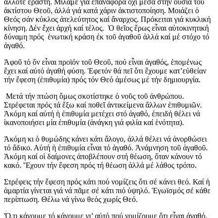
ἄλλοτε ἐραστή. Μιλᾶμε γιά ἐπαναφορά ὄχι μέσα στήν οὐσία τοῦ
ἀκτίστου Θεοῦ, ἀλλά γιά κατά χάριν ἀκτιστοποίηση. Μοιάζει ὁ
Θεός σάν κύκλος ἀτελεύτητος καί ἄναρχος. Πρόκειται γιά κυκλική
κίνηση. Δέν ἔχει ἀρχή καί τέλος. Ὁ θεῖος ἔρως εἶναι αὐτοκινητική
δύναμη πρός ἑνωτική κράση ἐκ τοῦ ἀγαθοῦ ἀλλά καί μέ στόχο τό
ἀγαθό.
Ἀφοῦ τό ὄν εἶναι προϊόν τοῦ Θεοῦ, πού εἶναι ἀγαθός, ἑπομένως
ἔχει καί αὐτό ἀγαθή φύση. Ἐφετόν θά πεῖ ὅτι ἔχουμε κατ’εὐθείαν
τήν ἔφεση (ἐπιθυμία) πρός τόν Θεό ἀμέσως μέ τήν δημιουργία.
Μετά τήν πτώση ὅμως σκοτίστηκε ὁ νοῦς τοῦ ἀνθρώπου.
Στρέφεται πρός τά ἔξω καί ποθεῖ ἀντικείμενα ἄλλων ἐπιθυμιῶν.
Ἀκόμη καί αὐτή ἡ ἐπιθυμία μετέχει στό ἀγαθό, ἐπειδή θέλει νά
ἱκανοποιήσει μία ἐπιθυμία (ἀνάγκη γιά φιλία καί ἑνότητα).
Ἀκόμη κι ὁ θυμώδης κάνει κάτι ἄλογο, ἀλλά θέλει νά ἀνορθώσει
τό ἄδικο. Αὐτή ἡ ἐπιθυμία εἶναι τό ἀγαθό. Ἀνάμνηση τοῦ ἀγαθοῦ.
Ἀκόμη καί οἱ δαίμονες ἀποβλέπουν στή θέωση, ὅταν κάνουν τό
κακό. Ἔχουν τήν ἔφεση πρός τή θέωση ἀλλά μέ λάθος τρόπο.
Στρέφεις τήν ἔφεση πρός κάτι πού νομίζεις ὅτι σέ κάνει θεό. Καί ἡ
ἁμαρτία γίνεται γιά νά πᾶμε σέ κάτι πιό ὑψηλό. Ἐγωϊσμός σέ κάθε
περίπτωση. Θέλω νά γίνω θεός χωρίς Θεό.
Ὅ,τι κάνουμε τό κάνουμε γι’ αὐτό πού νομίζουμε ὅτι εἶναι ἀγαθό.