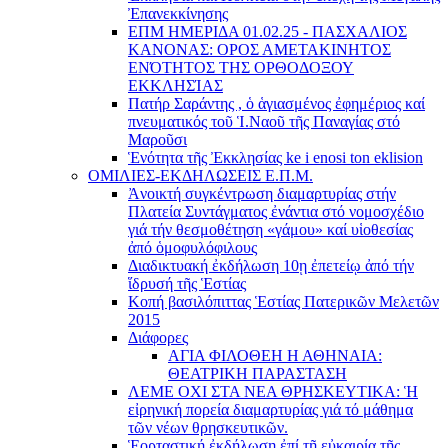
Ἐπανεκκίνησης
ΕΠΜ ΗΜΕΡΙΔΑ 01.02.25 - ΠΑΣΧΑΛΙΟΣ
ΚΑΝΟΝΑΣ: ΟΡΟΣ ΑΜΕΤΑΚΙΝΗΤΟΣ
ΕΝΌΤΗΤΟΣ ΤΗΣ ΟΡΘΟΔΟΞΟΥ
ΕΚΚΛΗΣΊΑΣ
Πατήρ Σαράντης , ὁ ἁγιασμένος ἐφημέριος καί
πνευματικός τοῦ Ἱ.Ναοῦ τῆς Παναγίας στό
Μαροῦσι
Ἑνότητα τῆς Ἐκκλησίας ke i enosi ton eklision
ΟΜΙΛΙΕΣ-ΕΚΔΗΛΩΣΕΙΣ Ε.Π.Μ.
Ἀνοικτή συγκέντρωση διαμαρτυρίας στήν
Πλατεία Συντάγματος ἐνάντια στό νομοσχέδιο
γιά τήν θεσμοθέτηση «γάμου» καί υἱοθεσίας
ἀπό ὁμοφυλόφιλους
Διαδικτυακή ἐκδήλωση 10ῃ ἐπετείῳ ἀπό τήν
ἵδρυσή τῆς Ἑστίας
Κοπή βασιλόπιττας Ἑστίας Πατερικῶν Μελετῶν
2015
Διάφορες
ΑΓΙΑ ΦΙΛΟΘΕΗ Η ΑΘΗΝΑΙΑ:
ΘΕΑΤΡΙΚΗ ΠΑΡΑΣΤΑΣΗ
ΛΕΜΕ ΟΧΙ ΣΤΑ ΝΕΑ ΘΡΗΣΚΕΥΤΙΚΑ: Ἡ
εἰρηνική πορεία διαμαρτυρίας γιά τό μάθημα
τῶν νέων θρησκευτικῶν.
Ἑορταστική ἐκδήλωση ἐπί τῇ εὐκαιρίᾳ τῆς