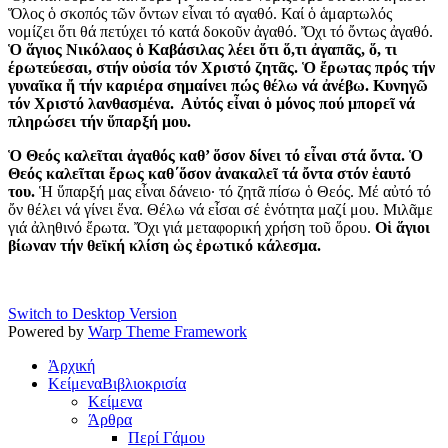
Ὅλος ὁ σκοπός τῶν ὄντων εἶναι τό αγαθό. Καί ὁ ἁμαρτωλός
νομίζει ὅτι θά πετύχει τό κατά δοκοῦν ἀγαθό. Ὄχι τό ὄντως ἀγαθό.
Ὁ ἅγιος Νικόλαος ὁ Καβάσιλας λέει ὅτι ὅ,τι ἀγαπᾶς, ὅ, τι
έρωτεύεσαι, στήν οὐσία τόν Χριστό ζητᾶς. Ὁ ἔρωτας πρός τήν
γυναῖκα ἤ τήν καριέρα σημαίνει πώς θέλω νά ἀνέβω. Κυνηγῶ
τόν Χριστό λανθασμένα. Αὐτός εἶναι ὁ μόνος πού μπορεῖ νά
πληρώσει τήν ὕπαρξή μου.
Ὁ Θεός καλεῖται ἀγαθός καθ’ ὅσον δίνει τό εἶναι στά ὄντα. Ὁ
Θεός καλεῖται ἔρως καθ΄ὅσον ἀνακαλεῖ τά ὄντα στόν ἑαυτό
του.
Ἡ ὕπαρξή μας εἶναι δάνειο· τό ζητᾶ πίσω ὁ Θεός. Μέ αὐτό τό
ὄν θέλει νά γίνει ἕνα. Θέλω νά εἶσαι σέ ἑνότητα μαζί μου. Μιλᾶμε
γιά ἀληθινό ἔρωτα. Ὄχι γιά μεταφορική χρήση τοῦ ὅρου.
Οἱ ἅγιοι
βίωναν τήν θεϊκή κλίση ὡς ἐρωτικό κάλεσμα.
Switch to Desktop Version
Powered by
Warp Theme Framework
Ἀρχική
Κείμενα
Βιβλιοκρισία
Κείμενα
Άρθρα
Περί Γάμου