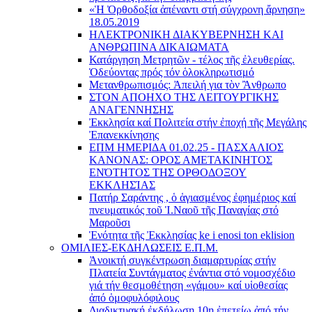
«Ἡ Ὀρθοδοξία ἀπέναντι στή σύγχρονη ἄρνηση»
18.05.2019
ΗΛΕΚΤΡΟΝΙΚΗ ΔΙΑΚΥΒΕΡΝΗΣΗ ΚΑΙ
ΑΝΘΡΩΠΙΝΑ ΔΙΚΑΙΩΜΑΤΑ
Κατάργηση Μετρητῶν - τέλος τῆς ἐλευθερίας.
Ὁδεύοντας πρός τόν ὁλοκληρωτισμό
Μετανθρωπισμός: Ἀπειλή για τὸν Ἂνθρωπο
ΣΤΟΝ ΑΠΟΗΧΟ ΤΗΣ ΛΕΙΤΟΥΡΓΙΚΗΣ
ΑΝΑΓΕΝΝΗΣΗΣ
Ἐκκλησία καί Πολιτεία στήν ἐποχή τῆς Μεγάλης
Ἐπανεκκίνησης
ΕΠΜ ΗΜΕΡΙΔΑ 01.02.25 - ΠΑΣΧΑΛΙΟΣ
ΚΑΝΟΝΑΣ: ΟΡΟΣ ΑΜΕΤΑΚΙΝΗΤΟΣ
ΕΝΌΤΗΤΟΣ ΤΗΣ ΟΡΘΟΔΟΞΟΥ
ΕΚΚΛΗΣΊΑΣ
Πατήρ Σαράντης , ὁ ἁγιασμένος ἐφημέριος καί
πνευματικός τοῦ Ἱ.Ναοῦ τῆς Παναγίας στό
Μαροῦσι
Ἑνότητα τῆς Ἐκκλησίας ke i enosi ton eklision
ΟΜΙΛΙΕΣ-ΕΚΔΗΛΩΣΕΙΣ Ε.Π.Μ.
Ἀνοικτή συγκέντρωση διαμαρτυρίας στήν
Πλατεία Συντάγματος ἐνάντια στό νομοσχέδιο
γιά τήν θεσμοθέτηση «γάμου» καί υἱοθεσίας
ἀπό ὁμοφυλόφιλους
Διαδικτυακή ἐκδήλωση 10ῃ ἐπετείῳ ἀπό τήν