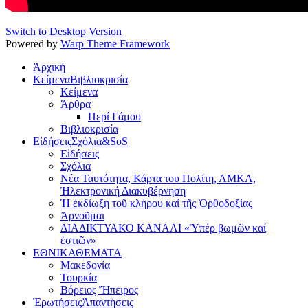
Switch to Desktop Version
Powered by
Warp Theme Framework
Ἀρχική
Κείμενα
Βιβλιοκρισία
Κείμενα
Άρθρα
Περί Γάμου
Βιβλιοκρισία
Εἰδήσεις
Σχόλια&SoS
Εἰδήσεις
Σχόλια
Νέα Ταυτότητα, Κάρτα του Πολίτη, ΑΜΚΑ,
Ἠλεκτρονική Διακυβέρνηση
Ἡ ἐκδίωξη τοῦ κλήρου καί τῆς Ὀρθοδοξίας
Ἀρνοῦμαι
ΔΙΑΔΙΚΤΥΑΚΟ ΚΑΝΑΛΙ «Ὑπέρ βωμῶν καί
ἑστιῶν»
ΕΘΝΙΚΑ
ΘΕΜΑΤΑ
Μακεδονία
Τουρκία
Βόρειος Ἤπειρος
Ἐρωτήσεις
Ἀπαντήσεις