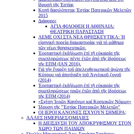
ἵδρυσή τῆς Ἑστίας
Κοπή βασιλόπιττας Ἑστίας Πατερικῶν Μελετῶν
2015
Διάφορες
ΑΓΙΑ ΦΙΛΟΘΕΗ Η ΑΘΗΝΑΙΑ:
ΘΕΑΤΡΙΚΗ ΠΑΡΑΣΤΑΣΗ
ΛΕΜΕ ΟΧΙ ΣΤΑ ΝΕΑ ΘΡΗΣΚΕΥΤΙΚΑ: Ἡ
εἰρηνική πορεία διαμαρτυρίας γιά τό μάθημα
τῶν νέων θρησκευτικῶν.
Ἑορταστική ἐκδήλωση ἐπί τῇ εὐκαιρίᾳ τῆς
συμπληρώσεως πέντε ἐτῶν ἀπό τῆς ἱδρύσεως
τῆς ΕΠΜ (ΙΑΝ 2016).
Γιά τήν ἔναρξη τοῦ ἀπελευθερωτικοῦ ἀγώνα τῆς
Κύπρου γιά ἀποτίναξη τοῦ Ἀγγλικοῦ ζυγοῦ
(2014)
Ἑορταστική ἐκδήλωση ἐπί τῇ εὐκαιρίᾳ τῆς
συμπληρώσεως τριῶν ἐτῶν ἀπό τῆς ἱδρύσεως
τῆς ΕΠΜ (2014)
«Σχέση Ἱερῶν Κανόνων καί Κοσμικῶν Νόμων»
Ίδρυση τῆς "Ἑστίας Πατερικῶν Μελετῶν"
ΟΙ ΙΕΡΟΙ ΚΑΝΟΝΕΣ ΙΣΧΥΟΥΝ ΣΗΜΕΡΑ;
ΑΛΛΕΣ ΗΜΕΡΙΔΕΣ/ΟΜΙΛΙΕΣ
Η ΔΙΕΙΣΔΥΣΗ ΤΟΥ ΑΠΟΚΡΥΦΙΣΜΟΥ ΣΤΟΝ
ΧΩΡΟ ΤΩΝ ΠΑΙΔΙΩΝ
Ὁμιλίες Μακαριστοῦ Ἀρχ. Σαράντη Σαράντου