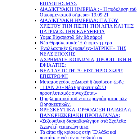
EΠΙΛΟΓΗΣ ΜΑΣ
ΔΙΑΔΙΚΤΥΑΚΗ ΗΜΕΡΙΔΑ : «Ἡ πρόκληση τοῦ
Οἰκουμενισμοῦ σήμερα» 19.09.21
ΔΙΑΔΙΚΤΥΑΚΗ ΗΜΕΡΙΔΑ: ΓΙΑ ΤΟΥ
ΧΡΙΣΤΟΥ ΤΗΝ ΠΙΣΤΗ ΤΗΝ ΑΓΙΑ ΚΑΙ ΤΗΣ
ΠΑΤΡΙΔΟΣ ΤΗΝ ΕΛΕΥΘΕΡΙΑ
Yoga; Εὐχαριστῶ δὲν θὰ πάρω!
Νέα Θρησκευτικά: Ἡ ἑπόμενη μέρα
Ἐναλλακτικές Θεραπεῖες:
«ΙΑΤΡΙΚΗ» ΤΗΣ
ΝΕΑΣ ΕΠΟΧΗΣ
ΑΧΡΗΜΑΤΗ ΚΟΙΝΩΝΙΑ, ΠΡΟΟΠΤΙΚΗ Η
ΕΦΙΑΛΤΗΣ;
ΝΕΑ ΤΑΥΤΟΤΗΤΑ: ΕΙΣΙΤΗΡΙΟ ΧΩΡΙΣ
ΕΠΙΣΤΡΟΦΗ
Μεταμοσχεύσεις:
Δωρεά ἤ ἀφαίρεση ζωῆς;
11 ΙΑΝ 20 «Νέα θρησκευτικά: Ὁ
προσηλυτισμός συνεχίζεται»
Προβληματική τοῦ νέου προγράμματος τῶν
Θρησκευτικῶν.
ΘΡΗΣΚΕΥΤΙΚΑ: ΟΡΘΟΔΟΞΗ ΠΑΙΔΕΙΑ ή
ΠΑΝΘΡΗΣΚΕΙΑΚΗ ΠΡΟΠΑΓΑΝΔΑ;
«Σεξουαλικὴ διαπαιδαγώγηση στὰ Σχολεῖα:
Ἀγωγὴ ἢ χειραγώγηση;»
Τά αἴτια τῆς κρίσεως στήν Ἑλλάδα καί
προτάσεις γιά τήν ὑπέρβασή της