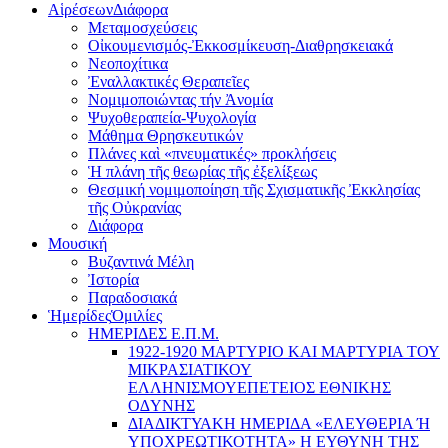
Αἱρέσεων
Διάφορα
Μεταμοσχεύσεις
Οἰκουμενισμός-Ἐκκοσμίκευση-Διαθρησκειακά
Νεοποχίτικα
Ἐναλλακτικές Θεραπεῖες
Νομιμοποιώντας τήν Ἀνομία
Ψυχοθεραπεία-Ψυχολογία
Μάθημα Θρησκευτικών
Πλάνες καὶ «πνευματικές» προκλήσεις
Ἡ πλάνη τῆς θεωρίας τῆς ἐξελίξεως
Θεσμική νομιμοποίηση τῆς Σχισματικῆς Ἐκκλησίας
τῆς Οὐκρανίας
Διάφορα
Μουσική
Βυζαντινά Μέλη
Ἰστορία
Παραδοσιακά
Ἡμερίδες
Ὁμιλίες
ΗΜΕΡΙΔΕΣ Ε.Π.Μ.
1922-1920 ΜΑΡΤΥΡΙΟ ΚΑI ΜΑΡΤΥΡIΑ ΤΟΥ
ΜΙΚΡΑΣΙΑΤΙΚΟΥ
EΛΛΗΝΙΣΜΟΥEΠEΤΕΙΟΣ EΘΝΙΚHΣ
O∆YΝΗΣ
ΔΙΑΔΙΚΤΥΑΚΗ ΗΜΕΡΙΔΑ «EΛΕΥΘΕΡΙΑ Ή
YΠΟΧΡΕΩΤΙΚΟΤΗΤΑ» Η ΕΥΘΥΝΗ ΤΗΣ