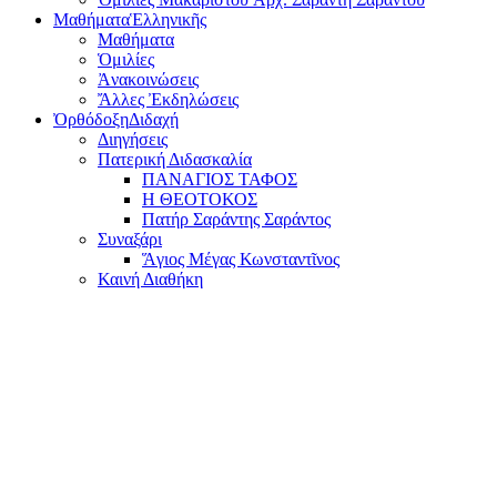
Μαθήματα
Ἑλληνικῆς
Μαθήματα
Ὁμιλίες
Ἀνακοινώσεις
Ἄλλες Ἐκδηλώσεις
Ὀρθόδοξη
Διδαχή
Διηγήσεις
Πατερική Διδασκαλία
ΠΑΝΑΓΙΟΣ ΤΑΦΟΣ
Η ΘΕΟΤΟΚΟΣ
Πατήρ Σαράντης Σαράντος
Συναξάρι
Ἅγιος Μέγας Κωνσταντῖνος
Καινή Διαθήκη