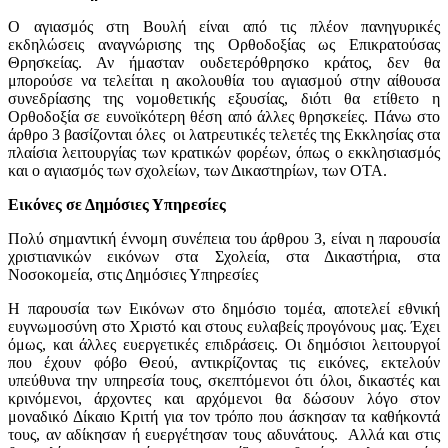
Ο αγιασμός στη Βουλή είναι από τις πλέον πανηγυρικές
εκδηλώσεις αναγνώρισης της Ορθοδοξίας ως Επικρατούσας
Θρησκείας. Αν ήμασταν ουδετερόθρησκο κράτος, δεν θα
μπορούσε να τελείται η ακολουθία του αγιασμού στην αίθουσα
συνεδρίασης της νομοθετικής εξουσίας, διότι θα ετίθετο η
Ορθοδοξία σε ευνοϊκότερη θέση από άλλες θρησκείες. Πάνω στο
άρθρο 3 βασίζονται όλες οι λατρευτικές τελετές της Εκκλησίας στα
πλαίσια λειτουργίας των κρατικών φορέων, όπως ο εκκλησιασμός
και ο αγιασμός των σχολείων, των Δικαστηρίων, των ΟΤΑ.
Εικόνες σε Δημόσιες Υπηρεσίες
Πολύ σημαντική έννομη συνέπεια του άρθρου 3, είναι η παρουσία
χριστιανικών εικόνων στα Σχολεία, στα Δικαστήρια, στα
Νοσοκομεία, στις Δημόσιες Υπηρεσίες
Η παρουσία των Εικόνων στο δημόσιο τομέα, αποτελεί εθνική
ευγνωμοσύνη στο Χριστό και στους ευλαβείς προγόνους μας. Έχει
όμως, και άλλες ευεργετικές επιδράσεις. Οι δημόσιοι λειτουργοί
που έχουν φόβο Θεού, αντικρίζοντας τις εικόνες, εκτελούν
υπεύθυνα την υπηρεσία τους, σκεπτόμενοι ότι όλοι, δικαστές και
κρινόμενοι, άρχοντες και αρχόμενοι θα δώσουν λόγο στον
μοναδικό Δίκαιο Κριτή για τον τρόπο που άσκησαν τα καθήκοντά
τους, αν αδίκησαν ή ευεργέτησαν τους αδυνάτους. Αλλά και στις