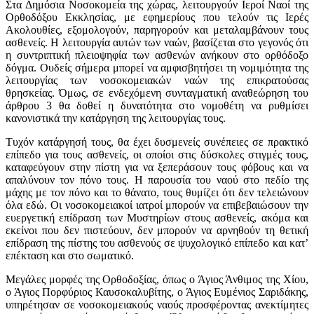
Στα Δημόσια Νοσοκομεία της χώρας, λειτουργούν Ιεροί Ναοί της
Ορθοδόξου Εκκλησίας, με εφημερίους που τελούν τις Ιερές
Ακολουθίες, εξομολογούν, παρηγορούν και μεταλαμβάνουν τους
ασθενείς. Η λειτουργία αυτών των ναών, βασίζεται στο γεγονός ότι
η συντριπτική πλειοψηφία των ασθενών ανήκουν στο ορθόδοξο
δόγμα. Ουδείς σήμερα μπορεί να αμφισβητήσει τη νομιμότητα της
λειτουργίας των νοσοκομειακών ναών της επικρατούσας
θρησκείας. Όμως, σε ενδεχόμενη συνταγματική αναθεώρηση του
άρθρου 3 θα δοθεί η δυνατότητα στο νομοθέτη να ρυθμίσει
κανονιστικά την κατάργηση της λειτουργίας τους.
Τυχόν κατάργησή τους, θα έχει δυσμενείς συνέπειες σε πρακτικό
επίπεδο για τους ασθενείς, οι οποίοι στις δύσκολες στιγμές τους,
καταφεύγουν στην πίστη για να ξεπεράσουν τους φόβους και να
απαλύνουν τον πόνο τους. Η παρουσία του ναού στο πεδίο της
μάχης με τον πόνο και το θάνατο, τους θυμίζει ότι δεν τελειώνουν
όλα εδώ. Οι νοσοκομειακοί ιατροί μπορούν να επιβεβαιώσουν την
ευεργετική επίδραση των Μυστηρίων στους ασθενείς, ακόμα και
εκείνοι που δεν πιστεύουν, δεν μπορούν να αρνηθούν τη θετική
επίδραση της πίστης του ασθενούς σε ψυχολογικό επίπεδο και κατ’
επέκταση και στο σωματικό.
Μεγάλες μορφές της Ορθοδοξίας, όπως ο Άγιος Άνθιμος της Χίου,
ο Άγιος Πορφύριος Καυσοκαλυβίτης, ο Άγιος Ευμένιος Σαριδάκης,
υπηρέτησαν σε νοσοκομειακούς ναούς προσφέροντας ανεκτίμητες