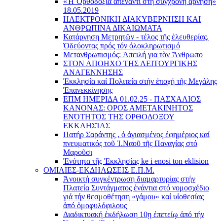
«Ἡ Ὀρθοδοξία ἀπέναντι στή σύγχρονη ἄρνηση»
18.05.2019
ΗΛΕΚΤΡΟΝΙΚΗ ΔΙΑΚΥΒΕΡΝΗΣΗ ΚΑΙ
ΑΝΘΡΩΠΙΝΑ ΔΙΚΑΙΩΜΑΤΑ
Κατάργηση Μετρητῶν - τέλος τῆς ἐλευθερίας.
Ὁδεύοντας πρός τόν ὁλοκληρωτισμό
Μετανθρωπισμός: Ἀπειλή για τὸν Ἂνθρωπο
ΣΤΟΝ ΑΠΟΗΧΟ ΤΗΣ ΛΕΙΤΟΥΡΓΙΚΗΣ
ΑΝΑΓΕΝΝΗΣΗΣ
Ἐκκλησία καί Πολιτεία στήν ἐποχή τῆς Μεγάλης
Ἐπανεκκίνησης
ΕΠΜ ΗΜΕΡΙΔΑ 01.02.25 - ΠΑΣΧΑΛΙΟΣ
ΚΑΝΟΝΑΣ: ΟΡΟΣ ΑΜΕΤΑΚΙΝΗΤΟΣ
ΕΝΌΤΗΤΟΣ ΤΗΣ ΟΡΘΟΔΟΞΟΥ
ΕΚΚΛΗΣΊΑΣ
Πατήρ Σαράντης , ὁ ἁγιασμένος ἐφημέριος καί
πνευματικός τοῦ Ἱ.Ναοῦ τῆς Παναγίας στό
Μαροῦσι
Ἑνότητα τῆς Ἐκκλησίας ke i enosi ton eklision
ΟΜΙΛΙΕΣ-ΕΚΔΗΛΩΣΕΙΣ Ε.Π.Μ.
Ἀνοικτή συγκέντρωση διαμαρτυρίας στήν
Πλατεία Συντάγματος ἐνάντια στό νομοσχέδιο
γιά τήν θεσμοθέτηση «γάμου» καί υἱοθεσίας
ἀπό ὁμοφυλόφιλους
Διαδικτυακή ἐκδήλωση 10ῃ ἐπετείῳ ἀπό τήν