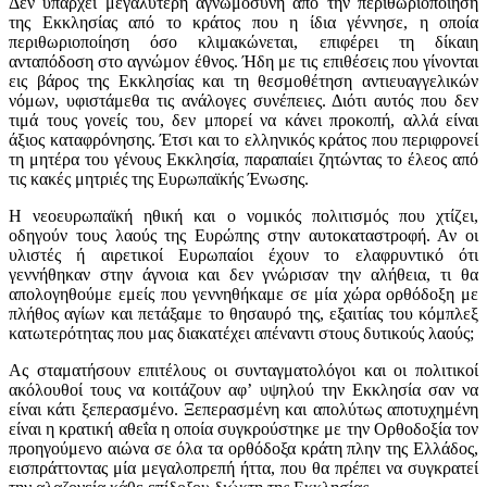
Δεν υπάρχει μεγαλύτερη αγνωμοσύνη από την περιθωριοποίηση
της Εκκλησίας από το κράτος που η ίδια γέννησε, η οποία
περιθωριοποίηση όσο κλιμακώνεται, επιφέρει τη δίκαιη
ανταπόδοση στο αγνώμον έθνος. Ήδη με τις επιθέσεις που γίνονται
εις βάρος της Εκκλησίας και τη θεσμοθέτηση αντιευαγγελικών
νόμων, υφιστάμεθα τις ανάλογες συνέπειες. Διότι αυτός που δεν
τιμά τους γονείς του, δεν μπορεί να κάνει προκοπή, αλλά είναι
άξιος καταφρόνησης. Έτσι και το ελληνικός κράτος που περιφρονεί
τη μητέρα του γένους Εκκλησία, παραπαίει ζητώντας το έλεος από
τις κακές μητριές της Ευρωπαϊκής Ένωσης.
Η νεοευρωπαϊκή ηθική και ο νομικός πολιτισμός που χτίζει,
οδηγούν τους λαούς της Ευρώπης στην αυτοκαταστροφή. Αν οι
υλιστές ή αιρετικοί Ευρωπαίοι έχουν το ελαφρυντικό ότι
γεννήθηκαν στην άγνοια και δεν γνώρισαν την αλήθεια, τι θα
απολογηθούμε εμείς που γεννηθήκαμε σε μία χώρα ορθόδοξη με
πλήθος αγίων και πετάξαμε το θησαυρό της, εξαιτίας του κόμπλεξ
κατωτερότητας που μας διακατέχει απέναντι στους δυτικούς λαούς;
Ας σταματήσουν επιτέλους οι συνταγματολόγοι και οι πολιτικοί
ακόλουθοί τους να κοιτάζουν αφ’ υψηλού την Εκκλησία σαν να
είναι κάτι ξεπερασμένο. Ξεπερασμένη και απολύτως αποτυχημένη
είναι η κρατική αθεΐα η οποία συγκρούστηκε με την Ορθοδοξία τον
προηγούμενο αιώνα σε όλα τα ορθόδοξα κράτη πλην της Ελλάδος,
εισπράττοντας μία μεγαλοπρεπή ήττα, που θα πρέπει να συγκρατεί