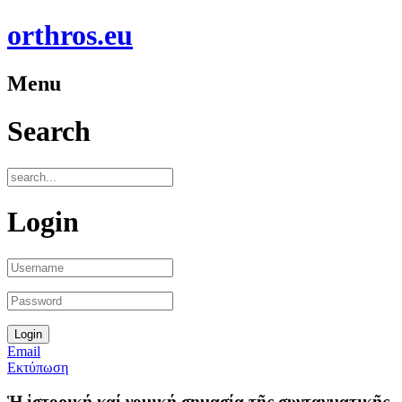
orthros.eu
Menu
Search
Login
Email
Εκτύπωση
Ἡ ἱστορική καί νομική σημασία τῆς συνταγματικῆς