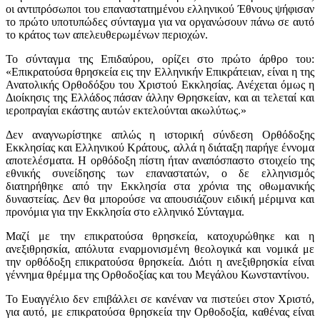
οι αντιπρόσωποι του επαναστατημένου ελληνικού Έθνους ψήφισαν
το πρώτο υποτυπώδες σύνταγμα για να οργανώσουν πάνω σε αυτό
το κράτος των απελευθερωμένων περιοχών.
Το σύνταγμα της Επιδαύρου, ορίζει στο πρώτο άρθρο του:
«Επικρατούσα θρησκεία εις την Ελληνικήν Επικράτειαν, είναι η της
Ανατολικής Ορθοδόξου του Χριστού Εκκλησίας. Ανέχεται όμως η
Διοίκησις της Ελλάδος πάσαν άλλην Θρησκείαν, και αι τελεταί και
ιεροπραγίαι εκάστης αυτών εκτελούνται ακωλύτως.»
Δεν αναγνωρίστηκε απλώς η ιστορική σύνδεση Ορθόδοξης
Εκκλησίας και Ελληνικού Κράτους, αλλά η διάταξη παρήγε έννομα
αποτελέσματα. Η ορθόδοξη πίστη ήταν αναπόσπαστο στοιχείο της
εθνικής συνείδησης των επαναστατών, ο δε ελληνισμός
διατηρήθηκε από την Εκκλησία στα χρόνια της οθωμανικής
δυναστείας. Δεν θα μπορούσε να απουσιάζουν ειδική μέριμνα και
προνόμια για την Εκκλησία στο ελληνικό Σύνταγμα.
Μαζί με την επικρατούσα θρησκεία, κατοχυρώθηκε και η
ανεξιθρησκία, απόλυτα εναρμονισμένη θεολογικά και νομικά με
την ορθόδοξη επικρατούσα θρησκεία. Διότι η ανεξιθρησκία είναι
γέννημα θρέμμα της Ορθοδοξίας και του Μεγάλου Κωνσταντίνου.
Το Ευαγγέλιο δεν επιβάλλει σε κανέναν να πιστεύει στον Χριστό,
για αυτό, με επικρατούσα θρησκεία την Ορθοδοξία, καθένας είναι