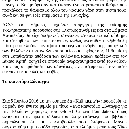
Παναγία. Και μπόρεσαν και έκαναν ένα στρατιωτικό θαύμα που
προκάλεσε το θαυμασμό όλου του κόσμου χάρη στην πίστη τους,
αλλά και σε φανερές επεμβάσεις της Παναγίας.
Αλλά και σήμερα, τυχούσα ατάργηση της επίσημης
εκκλησιαστικής παρουσίας στις Ένοπλες Δυνάμεις και στα Σώματα
Ασφαλείας, θα είχε δυσμενείς συνέπειες στο πατριωτικό αίσθημα
και στο ηθικό των υπηρετούντων, καθώς ανέκαθεν η Ορθόδοξη
Πίστη αποτελούσε τον ύψιστο παράγοντα ανόρθωσης του ηθικού
των Ελλήνων στρατιωτών και σημείο ομοψυχίας τους. Η δε πίστη
στη μεταθανάτια απόδοση των καλών και κακών πράξεων από τον
Δίκαιο Κριτή, οδηγεί σε σπουδαία ανδραγαθήματα κατά του αδίκου
και προς υπεράσπιση των αδυνάτων, ενώ ισχυροποιεί τον πιστό
απέναντι σε απειλές και φοβίες
Το καινοτόμο Σύνταγμα
Στις 5 Ιουνίου 2016 με την εφημερίδα «Καθημερινή» προσφέρθηκε
δωρεάν ένα ένθετο βιβλίο με τίτλο «Ένα καινοτόμο Σύνταγμα για
την Ελλάδα» χορηγίας του Global Citizen Foundation, όπως
αναφέρει στην πρώτη σελίδα του. Στην εισαγωγή του βιβλίου,
σημειώνεται ότι με πρωτοβουλία του Στέφανου Μάνου
συγκροτήθηκε μία ομάδα εργασίας, αποτελούμενη από τους Νίκο