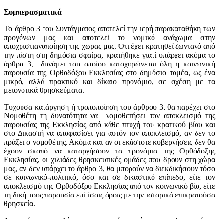
Συμπερασματικά
Το άρθρο 3 του Συντάγματος αποτελεί την ιερή παρακαταθήκη των
προγόνων μας και αποτελεί το νομικό ανάχωμα στην
αποχριστιανοποίηση της χώρας μας. Ότι έχει κρατηθεί ζωντανό από
την πίστη στη δημόσια σφαίρα, κρατήθηκε γιατί υπάρχει ακόμα το
άρθρο 3, δυνάμει του οποίου κατοχυρώνεται όλη η κοινωνική
παρουσία της Ορθοδόξου Εκκλησίας στο δημόσιο τομέα, ως ένα
μικρό, αλλά πρακτικό και δίκαιο προνόμιο, σε σχέση με τα
μειονοτικά θρησκεύματα.
Τυχούσα κατάργηση ή τροποποίηση του άρθρου 3, θα παρέχει στο
Νομοθέτη τη δυνατότητα να νομοθετήσει τον αποκλεισμό της
παρουσίας της Εκκλησίας από κάθε πτυχή του κρατικού βίου και
στο Δικαστή να αποφασίσει για αυτόν τον αποκλεισμό, αν δεν το
πράξει ο νομοθέτης. Ακόμα και αν οι εκάστοτε κυβερνήσεις δεν θα
έχουν σκοπό να καταργήσουν τα προνόμια της Ορθόδοξης
Εκκλησίας, οι χιλιάδες θρησκευτικές ομάδες που δρουν στη χώρα
μας, αν δεν υπάρχει το άρθρο 3, θα μπορούν να διεκδικήσουν τόσο
σε κοινωνικό-πολιτικό, όσο και σε δικαστικό επίπεδο, είτε τον
αποκλεισμό της Ορθοδόξου Εκκλησίας από τον κοινωνικό βίο, είτε
τη δική τους παρουσία επί ίσοις όροις με την ιστορικά επικρατούσα
θρησκεία.