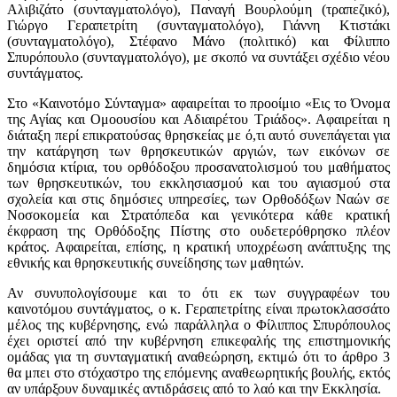
Αλιβιζάτο (συνταγματολόγο), Παναγή Βουρλούμη (τραπεζικό),
Γιώργο Γεραπετρίτη (συνταγματολόγο), Γιάννη Κτιστάκι
(συνταγματολόγο), Στέφανο Μάνο (πολιτικό) και Φίλιππο
Σπυρόπουλο (συνταγματολόγο), με σκοπό να συντάξει σχέδιο νέου
συντάγματος.
Στο «Καινοτόμο Σύνταγμα» αφαιρείται το προοίμιο «Εις το Όνομα
της Αγίας και Ομοουσίου και Αδιαιρέτου Τριάδος». Αφαιρείται η
διάταξη περί επικρατούσας θρησκείας με ό,τι αυτό συνεπάγεται για
την κατάργηση των θρησκευτικών αργιών, των εικόνων σε
δημόσια κτίρια, του ορθόδοξου προσανατολισμού του μαθήματος
των θρησκευτικών, του εκκλησιασμού και του αγιασμού στα
σχολεία και στις δημόσιες υπηρεσίες, των Ορθοδόξων Ναών σε
Νοσοκομεία και Στρατόπεδα και γενικότερα κάθε κρατική
έκφραση της Ορθόδοξης Πίστης στο ουδετερόθρησκο πλέον
κράτος. Αφαιρείται, επίσης, η κρατική υποχρέωση ανάπτυξης της
εθνικής και θρησκευτικής συνείδησης των μαθητών.
Αν συνυπολογίσουμε και το ότι εκ των συγγραφέων του
καινοτόμου συντάγματος, ο κ. Γεραπετρίτης είναι πρωτοκλασσάτο
μέλος της κυβέρνησης, ενώ παράλληλα ο Φίλιππος Σπυρόπουλος
έχει οριστεί από την κυβέρνηση επικεφαλής της επιστημονικής
ομάδας για τη συνταγματική αναθεώρηση, εκτιμώ ότι το άρθρο 3
θα μπει στο στόχαστρο της επόμενης αναθεωρητικής βουλής, εκτός
αν υπάρξουν δυναμικές αντιδράσεις από το λαό και την Εκκλησία.