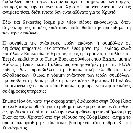
δυσκολίες που τυχόν αντιμετωπίζει ο δημόσιος λειτουργός,
αντικρίζοντας την εικόνα του Χριστού παίρνει δύναμη να τις
αντιμετωπίσει, διότι τίποτα δεν είναι αδύνατο για το Χριστό.
Εδώ και δεκαετίες ζούμε μία νέου είδους εικονομαχία, όπου
συγκεκριμένες ομάδες επιζητούν πάση θυσία την αποκαθήλωση
των ιερών εικόνων.
Η συνήθεια της ανάρτησης ιερών εικόνων ή συμβόλων σε
δημόσιες υπηρεσίες, δεν αποτελεί έθος μόνο της Ελλάδας, αλλά
και άλλων Ευρωπαϊκών Κρατών, όπως η Γερμανία, η Ιταλία κ.α..
Έχει δε κριθεί από το Τμήμα Ευρείας σύνθεσης του ΕΔΔΑ, με την
Απόφαση Lautsi κατά Ιταλίας, ως εναρμονισμένη με την ΕΣΔΑ
καθώς δεν προσβάλλει τη θρησκευτική ελευθερία των
αλλοθρήσκων. Όμως, η νόμιμη ανάρτηση των ιερών συμβόλων,
προϋποθέτει τη θετική διάθεση του εκάστοτε Κράτους. Η Ελλάδα
που αναγνωρίζει επικρατούσα θρησκεία, μπορεί να αναρτά εικόνες
σε δημόσιες υπηρεσίες
Σημειωτέον ότι κατά την ακροαματική διαδικασία στην Ολομέλεια
του ΣτΕ στην υπόθεση για το μάθημα των θρησκευτικών, ζητήθηκε
ως προδικαστικό αίτημα από την ένωση αθέων η αποκαθήλωση της
Εικόνας του Χριστού από την αίθουσα της Ολομέλειας, αίτημα το
οποίο απερρίφθη με σκεπτικό βασισμένο στο άρθρο 3 του
Συντάγματος.