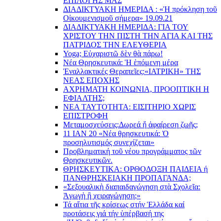
EΠΙΛΟΓΗΣ ΜΑΣ
ΔΙΑΔΙΚΤΥΑΚΗ ΗΜΕΡΙΔΑ : «Ἡ πρόκληση τοῦ
Οἰκουμενισμοῦ σήμερα» 19.09.21
ΔΙΑΔΙΚΤΥΑΚΗ ΗΜΕΡΙΔΑ: ΓΙΑ ΤΟΥ
ΧΡΙΣΤΟΥ ΤΗΝ ΠΙΣΤΗ ΤΗΝ ΑΓΙΑ ΚΑΙ ΤΗΣ
ΠΑΤΡΙΔΟΣ ΤΗΝ ΕΛΕΥΘΕΡΙΑ
Yoga; Εὐχαριστῶ δὲν θὰ πάρω!
Νέα Θρησκευτικά: Ἡ ἑπόμενη μέρα
Ἐναλλακτικές Θεραπεῖες:
«ΙΑΤΡΙΚΗ» ΤΗΣ
ΝΕΑΣ ΕΠΟΧΗΣ
ΑΧΡΗΜΑΤΗ ΚΟΙΝΩΝΙΑ, ΠΡΟΟΠΤΙΚΗ Η
ΕΦΙΑΛΤΗΣ;
ΝΕΑ ΤΑΥΤΟΤΗΤΑ: ΕΙΣΙΤΗΡΙΟ ΧΩΡΙΣ
ΕΠΙΣΤΡΟΦΗ
Μεταμοσχεύσεις:
Δωρεά ἤ ἀφαίρεση ζωῆς;
11 ΙΑΝ 20 «Νέα θρησκευτικά: Ὁ
προσηλυτισμός συνεχίζεται»
Προβληματική τοῦ νέου προγράμματος τῶν
Θρησκευτικῶν.
ΘΡΗΣΚΕΥΤΙΚΑ: ΟΡΘΟΔΟΞΗ ΠΑΙΔΕΙΑ ή
ΠΑΝΘΡΗΣΚΕΙΑΚΗ ΠΡΟΠΑΓΑΝΔΑ;
«Σεξουαλικὴ διαπαιδαγώγηση στὰ Σχολεῖα:
Ἀγωγὴ ἢ χειραγώγηση;»
Τά αἴτια τῆς κρίσεως στήν Ἑλλάδα καί
προτάσεις γιά τήν ὑπέρβασή της