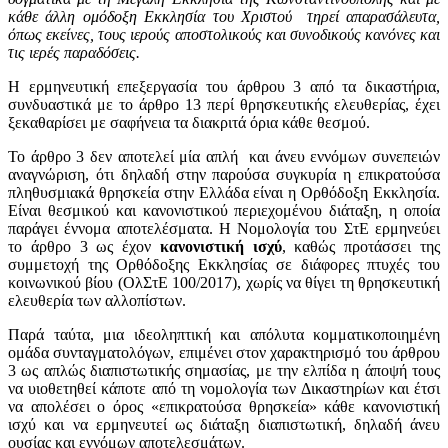
κάθε άλλη ομόδοξη Eκκλησία του Xριστού τηρεί απαρασάλευτα,
όπως εκείνες, τους ιερούς αποστολικούς και συνοδικούς κανόνες και
τις ιερές παραδόσεις.
Η ερμηνευτική επεξεργασία του άρθρου 3 από τα δικαστήρια,
συνδυαστικά με το άρθρο 13 περί θρησκευτικής ελευθερίας, έχει
ξεκαθαρίσει με σαφήνεια τα διακριτά όρια κάθε θεσμού.
Το άρθρο 3 δεν αποτελεί μία απλή και άνευ εννόμων συνεπειών
αναγνώριση, ότι δηλαδή στην παρούσα συγκυρία η επικρατούσα
πληθυσμιακά θρησκεία στην Ελλάδα είναι η Ορθόδοξη Εκκλησία.
Είναι θεσμικού και κανονιστικού περιεχομένου διάταξη, η οποία
παράγει έννομα αποτελέσματα. Η Νομολογία του ΣτΕ ερμηνεύει
το άρθρο 3 ως έχον
κανονιστική ισχύ
, καθώς προτάσσει της
συμμετοχή της Ορθόδοξης Εκκλησίας σε διάφορες πτυχές του
κοινωνικού βίου (ΟλΣτΕ 100/2017), χωρίς να θίγει τη θρησκευτική
ελευθερία των αλλοπίστων.
Παρά ταύτα, μια ιδεοληπτική και απόλυτα κομματικοποιημένη
ομάδα συνταγματολόγων, επιμένει στον χαρακτηρισμό του άρθρου
3 ως απλώς διαπιστωτικής σημασίας, με την ελπίδα η άποψή τους
να υιοθετηθεί κάποτε από τη νομολογία των Δικαστηρίων και έτσι
να απολέσει ο όρος «επικρατούσα θρησκεία» κάθε κανονιστική
ισχύ και να ερμηνευτεί ως διάταξη διαπιστωτική, δηλαδή άνευ
ουσίας και εννόμων αποτελεσμάτων.