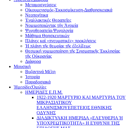
Μεταμοσχεύσεις
Οἰκουμενισμός-Ἐκκοσμίκευση-Διαθρησκειακά
Νεοποχίτικα
Ἐναλλακτικές Θεραπεῖες
Νομιμοποιώντας τήν Ἀνομία
Ψυχοθεραπεία-Ψυχολογία
Μάθημα Θρησκευτικών
Πλάνες καὶ «πνευματικές» προκλήσεις
Ἡ πλάνη τῆς θεωρίας τῆς ἐξελίξεως
Θεσμική νομιμοποίηση τῆς Σχισματικῆς Ἐκκλησίας
τῆς Οὐκρανίας
Διάφορα
Μουσική
Βυζαντινά Μέλη
Ἰστορία
Παραδοσιακά
Ἡμερίδες
Ὁμιλίες
ΗΜΕΡΙΔΕΣ Ε.Π.Μ.
1922-1920 ΜΑΡΤΥΡΙΟ ΚΑI ΜΑΡΤΥΡIΑ ΤΟΥ
ΜΙΚΡΑΣΙΑΤΙΚΟΥ
EΛΛΗΝΙΣΜΟΥEΠEΤΕΙΟΣ EΘΝΙΚHΣ
O∆YΝΗΣ
ΔΙΑΔΙΚΤΥΑΚΗ ΗΜΕΡΙΔΑ «EΛΕΥΘΕΡΙΑ Ή
YΠΟΧΡΕΩΤΙΚΟΤΗΤΑ» Η ΕΥΘΥΝΗ ΤΗΣ