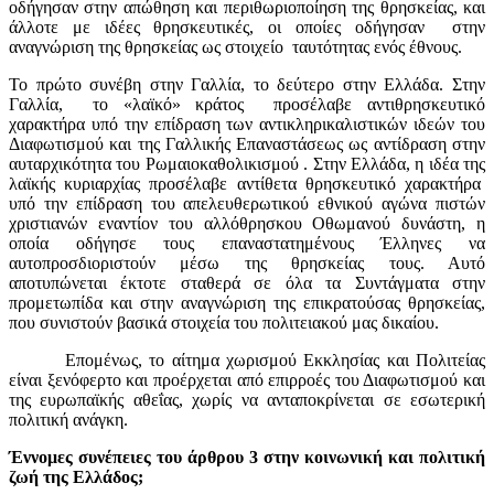
οδήγησαν στην απώθηση και περιθωριοποίηση της θρησκείας, και
άλλοτε με ιδέες θρησκευτικές, οι οποίες οδήγησαν στην
αναγνώριση της θρησκείας ως στοιχείο ταυτότητας ενός έθνους.
Το πρώτο συνέβη στην Γαλλία, το δεύτερο στην Ελλάδα. Στην
Γαλλία, το «λαϊκό» κράτος προσέλαβε αντιθρησκευτικό
χαρακτήρα υπό την επίδραση των αντικληρικαλιστικών ιδεών του
Διαφωτισμού και της Γαλλικής Επαναστάσεως ως αντίδραση στην
αυταρχικότητα του Ρωμαιοκαθολικισμού . Στην Ελλάδα, η ιδέα της
λαϊκής κυριαρχίας προσέλαβε αντίθετα θρησκευτικό χαρακτήρα
υπό την επίδραση του απελευθερωτικού εθνικού αγώνα πιστών
χριστιανών εναντίον του αλλόθρησκου Οθωμανού δυνάστη, η
οποία οδήγησε τους επαναστατημένους Έλληνες να
αυτοπροσδιοριστούν μέσω της θρησκείας τους. Αυτό
αποτυπώνεται έκτοτε σταθερά σε όλα τα Συντάγματα στην
προμετωπίδα και στην αναγνώριση της επικρατούσας θρησκείας,
που συνιστούν βασικά στοιχεία του πολιτειακού μας δικαίου.
Επομένως, το αίτημα χωρισμού Εκκλησίας και Πολιτείας
είναι ξενόφερτο και προέρχεται από επιρροές του Διαφωτισμού και
της ευρωπαϊκής αθεΐας, χωρίς να ανταποκρίνεται σε εσωτερική
πολιτική ανάγκη.
Έννομες συνέπειες του άρθρου 3 στην κοινωνική και πολιτική
ζωή της Ελλάδος;