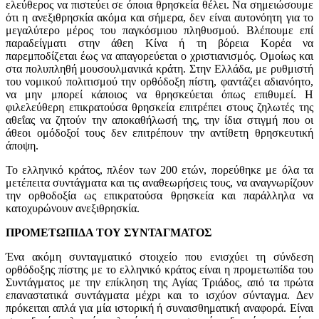
ελεύθερος να πιστεύει σε όποια θρησκεία θέλει. Να σημειώσουμε
ότι η ανεξιθρησκία ακόμα και σήμερα, δεν είναι αυτονόητη για το
μεγαλύτερο μέρος του παγκόσμιου πληθυσμού. Βλέπουμε επί
παραδείγματι στην άθεη Κίνα ή τη βόρεια Κορέα να
παρεμποδίζεται έως να απαγορεύεται ο χριστιανισμός. Ομοίως και
στα πολυπληθή μουσουλμανικά κράτη. Στην Ελλάδα, με ρυθμιστή
του νομικού πολιτισμού την ορθόδοξη πίστη, φαντάζει αδιανόητο,
να μην μπορεί κάποιος να θρησκεύεται όπως επιθυμεί. Η
φιλελεύθερη επικρατούσα θρησκεία επιτρέπει στους ζηλωτές της
αθεΐας να ζητούν την αποκαθήλωσή της, την ίδια στιγμή που οι
άθεοι ομόδοξοί τους δεν επιτρέπουν την αντίθετη θρησκευτική
άποψη.
Το ελληνικό κράτος, πλέον των 200 ετών, πορεύθηκε με όλα τα
μετέπειτα συντάγματα και τις αναθεωρήσεις τους, να αναγνωρίζουν
την ορθοδοξία ως επικρατούσα θρησκεία και παράλληλα να
κατοχυρώνουν ανεξιθρησκία.
ΠΡΟΜΕΤΩΠΙΔΑ ΤΟΥ ΣΥΝΤΑΓΜΑΤΟΣ
Ένα ακόμη συνταγματικό στοιχείο που ενισχύει τη σύνδεση
ορθόδοξης πίστης με το ελληνικό κράτος είναι η προμετωπίδα του
Συντάγματος με την επίκληση της Αγίας Τριάδος, από τα πρώτα
επαναστατικά συντάγματα μέχρι και το ισχύον σύνταγμα. Δεν
πρόκειται απλά για μία ιστορική ή συναισθηματική αναφορά. Είναι