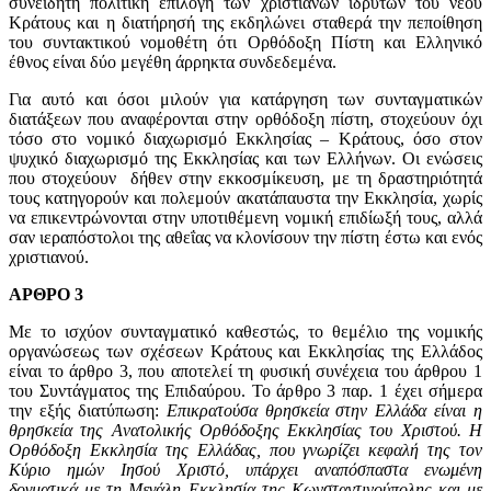
συνειδητή πολιτική επιλογή των χριστιανών ιδρυτών του νέου
Κράτους και η διατήρησή της εκδηλώνει σταθερά την πεποίθηση
του συντακτικού νομοθέτη ότι Ορθόδοξη Πίστη και Ελληνικό
έθνος είναι δύο μεγέθη άρρηκτα συνδεδεμένα.
Για αυτό και όσοι μιλούν για κατάργηση των συνταγματικών
διατάξεων που αναφέρονται στην ορθόδοξη πίστη, στοχεύουν όχι
τόσο στο νομικό διαχωρισμό Εκκλησίας – Κράτους, όσο στον
ψυχικό διαχωρισμό της Εκκλησίας και των Ελλήνων. Οι ενώσεις
που στοχεύουν δήθεν στην εκκοσμίκευση, με τη δραστηριότητά
τους κατηγορούν και πολεμούν ακατάπαυστα την Εκκλησία, χωρίς
να επικεντρώνονται στην υποτιθέμενη νομική επιδίωξή τους, αλλά
σαν ιεραπόστολοι της αθεΐας να κλονίσουν την πίστη έστω και ενός
χριστιανού.
ΑΡΘΡΟ 3
Με το ισχύον συνταγματικό καθεστώς, το θεμέλιο της νομικής
οργανώσεως των σχέσεων Κράτους και Εκκλησίας της Ελλάδος
είναι το άρθρο 3, που αποτελεί τη φυσική συνέχεια του άρθρου 1
του Συντάγματος της Επιδαύρου. Το άρθρο 3 παρ. 1 έχει σήμερα
την εξής διατύπωση:
Eπικρατούσα θρησκεία στην Eλλάδα είναι η
θρησκεία της Aνατολικής Oρθόδοξης Eκκλησίας του Xριστού. H
Oρθόδοξη Eκκλησία της Eλλάδας, που γνωρίζει κεφαλή της τον
Kύριο ημών Iησού Xριστό, υπάρχει αναπόσπαστα ενωμένη
δογματικά με τη Mεγάλη Eκκλησία της Kωνσταντινούπολης και με