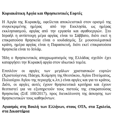
Κυριακάτικη Αργία και Θρησκευτικές Εορτές
Η Αργία της Κυριακής, οφείλεται αποκλειστικά στον ορισμό της
συγκεκριμένης ημέρας από την Εκκλησία, ως ημέρας
εκκλησιασμού, αργίας από την εργασία και αγαθοεργιών. Στο
Ισραήλ η αντίστοιχη μέρα αργίας είναι το Σάββατο, διότι εκεί η
επικρατούσα θρησκεία είναι ο ιουδαϊσμός. Σε μουσουλμανικά
κράτη, ημέρα αργίας είναι η Παρασκευή, διότι εκεί επικρατούσα
θρησκεία είναι το Ισλάμ.
Ήδη ο θρησκευτικός αποχρωματισμός της Ελλάδας σχεδόν έχει
καταργήσει την Κυριακή αργία στον ιδιωτικό τομέα.
Επιπλέον οι αργίες των μεγάλων χριστιανικών εορτών
(Χριστούγεννα, Πάσχα, Κοίμηση της Θεοτόκου, Αγίου Πνεύματος,
Πολιούχου Αγίου της περιοχής κ.λπ.) είναι αργίες και για το κράτος.
Διότι, οι αργίες αυτές έχουν θρησκευτικά κριτήρια και έχουν
θεσπιστεί για να εξυπηρετούν τους πιστούς της επικρατούσας
θρησκείας (ΣτΕ 100/2017), προς διευκόλυνση της άσκησης των
θρησκευτικών τους καθηκόντων.
Αγιασμός στη Βουλή των Ελλήνων, στους ΟΤΑ, στα Σχολεία,
στα Δικαστήρια