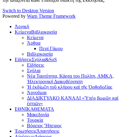
την αλαζονεία κάθε επίδοξου διώκτη της Εκκλησίας.
Switch to Desktop Version
Powered by
Warp Theme Framework
Ἀρχική
Κείμενα
Βιβλιοκρισία
Κείμενα
Άρθρα
Περί Γάμου
Βιβλιοκρισία
Εἰδήσεις
Σχόλια&SoS
Εἰδήσεις
Σχόλια
Νέα Ταυτότητα, Κάρτα του Πολίτη, ΑΜΚΑ,
Ἠλεκτρονική Διακυβέρνηση
Ἡ ἐκδίωξη τοῦ κλήρου καί τῆς Ὀρθοδοξίας
Ἀρνοῦμαι
ΔΙΑΔΙΚΤΥΑΚΟ ΚΑΝΑΛΙ «Ὑπέρ βωμῶν καί
ἑστιῶν»
ΕΘΝΙΚΑ
ΘΕΜΑΤΑ
Μακεδονία
Τουρκία
Βόρειος Ἤπειρος
Ἐρωτήσεις
Ἀπαντήσεις
Αἱρέσεων
Διάφορα