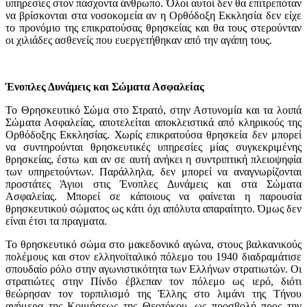
υπηρεσίες στον πάσχοντα άνθρωπο. Όλοι αυτοί δεν θα επιτρεπόταν
να βρίσκονται στα νοσοκομεία αν η Ορθόδοξη Εκκλησία δεν είχε
το προνόμιο της επικρατούσας θρησκείας και θα τους στερούνταν
οι χιλιάδες ασθενείς που ευεργετήθηκαν από την αγάπη τους.
Ένοπλες Δυνάμεις και Σώματα Ασφαλείας
Το Θρησκευτικό Σώμα στο Στρατό, στην Αστυνομία και τα λοιπά
Σώματα Ασφαλείας, αποτελείται αποκλειστικά από κληρικούς της
Ορθόδοξης Εκκλησίας. Χωρίς επικρατούσα θρησκεία δεν μπορεί
να συντηρούνται θρησκευτικές υπηρεσίες μίας συγκεκριμένης
θρησκείας, έστω και αν σε αυτή ανήκει η συντριπτική πλειοψηφία
των υπηρετούντων. Παράλληλα, δεν μπορεί να αναγνωρίζονται
προστάτες Άγιοι στις Ένοπλες Δυνάμεις και στα Σώματα
Ασφαλείας. Μπορεί σε κάποιους να φαίνεται η παρουσία
θρησκευτικού σώματος ως κάτι όχι απόλυτα απαραίτητο. Όμως δεν
είναι έτσι τα πραγματα.
Το θρησκευτικό σώμα στο μακεδονικό αγώνα, στους βαλκανικούς
πολέμους και στον ελληνοϊταλικό πόλεμο του 1940 διαδραμάτισε
σπουδαίο ρόλο στην αγωνιστικότητα των Ελλήνων στρατιωτών. Οι
στρατιώτες στην Πίνδο έβλεπαν τον πόλεμο ως ιερό, διότι
θεώρησαν τον τορπιλισμό της Έλλης στο λιμάνι της Τήνου
ανήμερα της Κοιμήσεως της Θεοτόκου, ως προσβολή προς την