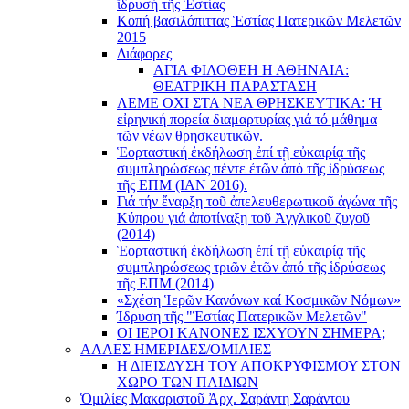
ἵδρυσή τῆς Ἑστίας
Κοπή βασιλόπιττας Ἑστίας Πατερικῶν Μελετῶν
2015
Διάφορες
ΑΓΙΑ ΦΙΛΟΘΕΗ Η ΑΘΗΝΑΙΑ:
ΘΕΑΤΡΙΚΗ ΠΑΡΑΣΤΑΣΗ
ΛΕΜΕ ΟΧΙ ΣΤΑ ΝΕΑ ΘΡΗΣΚΕΥΤΙΚΑ: Ἡ
εἰρηνική πορεία διαμαρτυρίας γιά τό μάθημα
τῶν νέων θρησκευτικῶν.
Ἑορταστική ἐκδήλωση ἐπί τῇ εὐκαιρίᾳ τῆς
συμπληρώσεως πέντε ἐτῶν ἀπό τῆς ἱδρύσεως
τῆς ΕΠΜ (ΙΑΝ 2016).
Γιά τήν ἔναρξη τοῦ ἀπελευθερωτικοῦ ἀγώνα τῆς
Κύπρου γιά ἀποτίναξη τοῦ Ἀγγλικοῦ ζυγοῦ
(2014)
Ἑορταστική ἐκδήλωση ἐπί τῇ εὐκαιρίᾳ τῆς
συμπληρώσεως τριῶν ἐτῶν ἀπό τῆς ἱδρύσεως
τῆς ΕΠΜ (2014)
«Σχέση Ἱερῶν Κανόνων καί Κοσμικῶν Νόμων»
Ίδρυση τῆς "Ἑστίας Πατερικῶν Μελετῶν"
ΟΙ ΙΕΡΟΙ ΚΑΝΟΝΕΣ ΙΣΧΥΟΥΝ ΣΗΜΕΡΑ;
ΑΛΛΕΣ ΗΜΕΡΙΔΕΣ/ΟΜΙΛΙΕΣ
Η ΔΙΕΙΣΔΥΣΗ ΤΟΥ ΑΠΟΚΡΥΦΙΣΜΟΥ ΣΤΟΝ
ΧΩΡΟ ΤΩΝ ΠΑΙΔΙΩΝ
Ὁμιλίες Μακαριστοῦ Ἀρχ. Σαράντη Σαράντου