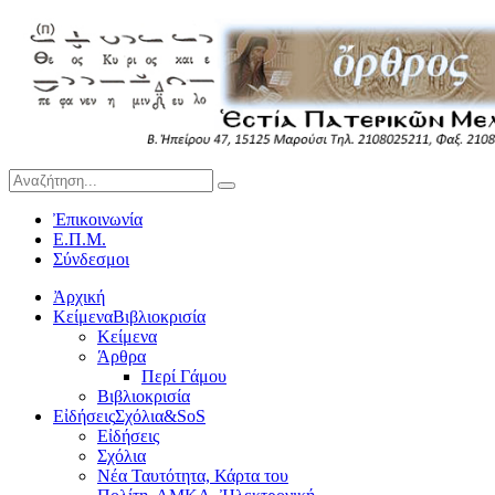
Ἐπικοινωνία
Ε.Π.Μ.
Σύνδεσμοι
Ἀρχική
Κείμενα
Βιβλιοκρισία
Κείμενα
Άρθρα
Περί Γάμου
Βιβλιοκρισία
Εἰδήσεις
Σχόλια&SoS
Εἰδήσεις
Σχόλια
Νέα Ταυτότητα, Κάρτα του