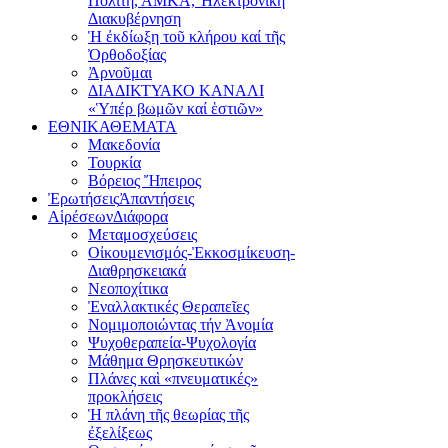
Πολίτη, ΑΜΚΑ, Ἠλεκτρονική
Διακυβέρνηση
Ἡ ἐκδίωξη τοῦ κλήρου καί τῆς
Ὀρθοδοξίας
Ἀρνοῦμαι
ΔΙΑΔΙΚΤΥΑΚΟ ΚΑΝΑΛΙ
«Ὑπέρ βωμῶν καί ἑστιῶν»
ΕΘΝΙΚΑ
ΘΕΜΑΤΑ
Μακεδονία
Τουρκία
Βόρειος Ἤπειρος
Ἐρωτήσεις
Ἀπαντήσεις
Αἱρέσεων
Διάφορα
Μεταμοσχεύσεις
Οἰκουμενισμός-Ἐκκοσμίκευση-
Διαθρησκειακά
Νεοποχίτικα
Ἐναλλακτικές Θεραπεῖες
Νομιμοποιώντας τήν Ἀνομία
Ψυχοθεραπεία-Ψυχολογία
Μάθημα Θρησκευτικών
Πλάνες καὶ «πνευματικές»
προκλήσεις
Ἡ πλάνη τῆς θεωρίας τῆς
ἐξελίξεως