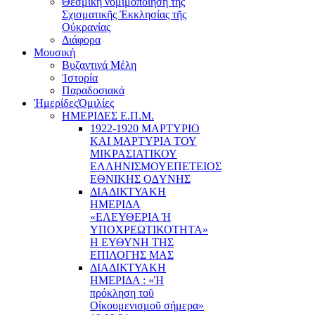
Θεσμική νομιμοποίηση τῆς
Σχισματικῆς Ἐκκλησίας τῆς
Οὐκρανίας
Διάφορα
Μουσική
Βυζαντινά Μέλη
Ἰστορία
Παραδοσιακά
Ἡμερίδες
Ὁμιλίες
ΗΜΕΡΙΔΕΣ Ε.Π.Μ.
1922-1920 ΜΑΡΤΥΡΙΟ
ΚΑI ΜΑΡΤΥΡIΑ ΤΟΥ
ΜΙΚΡΑΣΙΑΤΙΚΟΥ
EΛΛΗΝΙΣΜΟΥEΠEΤΕΙΟΣ
EΘΝΙΚHΣ O∆YΝΗΣ
ΔΙΑΔΙΚΤΥΑΚΗ
ΗΜΕΡΙΔΑ
«EΛΕΥΘΕΡΙΑ Ή
YΠΟΧΡΕΩΤΙΚΟΤΗΤΑ»
Η ΕΥΘΥΝΗ ΤΗΣ
EΠΙΛΟΓΗΣ ΜΑΣ
ΔΙΑΔΙΚΤΥΑΚΗ
ΗΜΕΡΙΔΑ : «Ἡ
πρόκληση τοῦ
Οἰκουμενισμοῦ σήμερα»