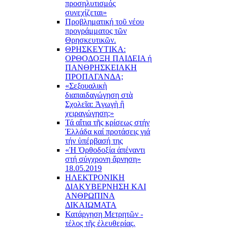
προσηλυτισμός
συνεχίζεται»
Προβληματική τοῦ νέου
προγράμματος τῶν
Θρησκευτικῶν.
ΘΡΗΣΚΕΥΤΙΚΑ:
ΟΡΘΟΔΟΞΗ ΠΑΙΔΕΙΑ ή
ΠΑΝΘΡΗΣΚΕΙΑΚΗ
ΠΡΟΠΑΓΑΝΔΑ;
«Σεξουαλικὴ
διαπαιδαγώγηση στὰ
Σχολεῖα: Ἀγωγὴ ἢ
χειραγώγηση;»
Τά αἴτια τῆς κρίσεως στήν
Ἑλλάδα καί προτάσεις γιά
τήν ὑπέρβασή της
«Ἡ Ὀρθοδοξία ἀπέναντι
στή σύγχρονη ἄρνηση»
18.05.2019
ΗΛΕΚΤΡΟΝΙΚΗ
ΔΙΑΚΥΒΕΡΝΗΣΗ ΚΑΙ
ΑΝΘΡΩΠΙΝΑ
ΔΙΚΑΙΩΜΑΤΑ
Κατάργηση Μετρητῶν -
τέλος τῆς ἐλευθερίας.