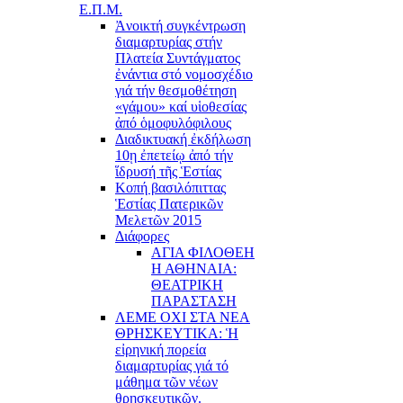
Ε.Π.Μ.
Ἀνοικτή συγκέντρωση
διαμαρτυρίας στήν
Πλατεία Συντάγματος
ἐνάντια στό νομοσχέδιο
γιά τήν θεσμοθέτηση
«γάμου» καί υἱοθεσίας
ἀπό ὁμοφυλόφιλους
Διαδικτυακή ἐκδήλωση
10ῃ ἐπετείῳ ἀπό τήν
ἵδρυσή τῆς Ἑστίας
Κοπή βασιλόπιττας
Ἑστίας Πατερικῶν
Μελετῶν 2015
Διάφορες
ΑΓΙΑ ΦΙΛΟΘΕΗ
Η ΑΘΗΝΑΙΑ:
ΘΕΑΤΡΙΚΗ
ΠΑΡΑΣΤΑΣΗ
ΛΕΜΕ ΟΧΙ ΣΤΑ ΝΕΑ
ΘΡΗΣΚΕΥΤΙΚΑ: Ἡ
εἰρηνική πορεία
διαμαρτυρίας γιά τό
μάθημα τῶν νέων
θρησκευτικῶν.