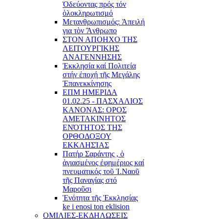
Ὁδεύοντας πρός τόν
ὁλοκληρωτισμό
Μετανθρωπισμός: Ἀπειλή
για τὸν Ἂνθρωπο
ΣΤΟΝ ΑΠΟΗΧΟ ΤΗΣ
ΛΕΙΤΟΥΡΓΙΚΗΣ
ΑΝΑΓΕΝΝΗΣΗΣ
Ἐκκλησία καί Πολιτεία
στήν ἐποχή τῆς Μεγάλης
Ἐπανεκκίνησης
ΕΠΜ ΗΜΕΡΙΔΑ
01.02.25 - ΠΑΣΧΑΛΙΟΣ
ΚΑΝΟΝΑΣ: ΟΡΟΣ
ΑΜΕΤΑΚΙΝΗΤΟΣ
ΕΝΌΤΗΤΟΣ ΤΗΣ
ΟΡΘΟΔΟΞΟΥ
ΕΚΚΛΗΣΊΑΣ
Πατήρ Σαράντης , ὁ
ἁγιασμένος ἐφημέριος καί
πνευματικός τοῦ Ἱ.Ναοῦ
τῆς Παναγίας στό
Μαροῦσι
Ἑνότητα τῆς Ἐκκλησίας
ke i enosi ton eklision
ΟΜΙΛΙΕΣ-ΕΚΔΗΛΩΣΕΙΣ