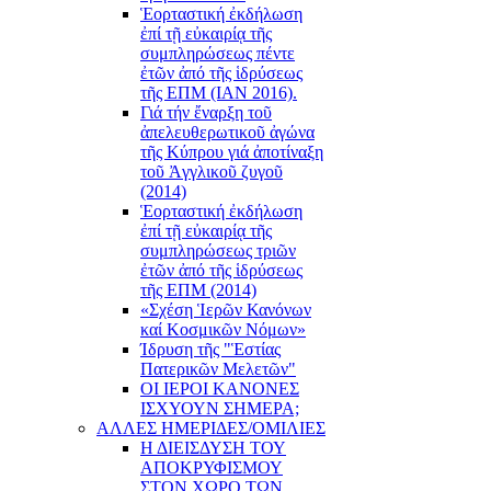
Ἑορταστική ἐκδήλωση
ἐπί τῇ εὐκαιρίᾳ τῆς
συμπληρώσεως πέντε
ἐτῶν ἀπό τῆς ἱδρύσεως
τῆς ΕΠΜ (ΙΑΝ 2016).
Γιά τήν ἔναρξη τοῦ
ἀπελευθερωτικοῦ ἀγώνα
τῆς Κύπρου γιά ἀποτίναξη
τοῦ Ἀγγλικοῦ ζυγοῦ
(2014)
Ἑορταστική ἐκδήλωση
ἐπί τῇ εὐκαιρίᾳ τῆς
συμπληρώσεως τριῶν
ἐτῶν ἀπό τῆς ἱδρύσεως
τῆς ΕΠΜ (2014)
«Σχέση Ἱερῶν Κανόνων
καί Κοσμικῶν Νόμων»
Ίδρυση τῆς "Ἑστίας
Πατερικῶν Μελετῶν"
ΟΙ ΙΕΡΟΙ ΚΑΝΟΝΕΣ
ΙΣΧΥΟΥΝ ΣΗΜΕΡΑ;
ΑΛΛΕΣ ΗΜΕΡΙΔΕΣ/ΟΜΙΛΙΕΣ
Η ΔΙΕΙΣΔΥΣΗ ΤΟΥ
ΑΠΟΚΡΥΦΙΣΜΟΥ
ΣΤΟΝ ΧΩΡΟ ΤΩΝ