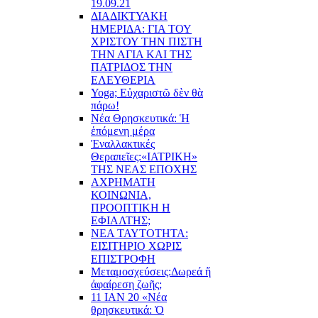
19.09.21
ΔΙΑΔΙΚΤΥΑΚΗ
ΗΜΕΡΙΔΑ: ΓΙΑ ΤΟΥ
ΧΡΙΣΤΟΥ ΤΗΝ ΠΙΣΤΗ
ΤΗΝ ΑΓΙΑ ΚΑΙ ΤΗΣ
ΠΑΤΡΙΔΟΣ ΤΗΝ
ΕΛΕΥΘΕΡΙΑ
Yoga; Εὐχαριστῶ δὲν θὰ
πάρω!
Νέα Θρησκευτικά: Ἡ
ἑπόμενη μέρα
Ἐναλλακτικές
Θεραπεῖες:
«ΙΑΤΡΙΚΗ»
ΤΗΣ ΝΕΑΣ ΕΠΟΧΗΣ
ΑΧΡΗΜΑΤΗ
ΚΟΙΝΩΝΙΑ,
ΠΡΟΟΠΤΙΚΗ Η
ΕΦΙΑΛΤΗΣ;
ΝΕΑ ΤΑΥΤΟΤΗΤΑ:
ΕΙΣΙΤΗΡΙΟ ΧΩΡΙΣ
ΕΠΙΣΤΡΟΦΗ
Μεταμοσχεύσεις:
Δωρεά ἤ
ἀφαίρεση ζωῆς;
11 ΙΑΝ 20 «Νέα
θρησκευτικά: Ὁ