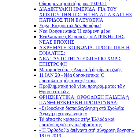
Οἰκουμενισμοῦ σήμερα» 19.09.21
ΔΙΑΔΙΚΤΥΑΚΗ ΗΜΕΡΙΔΑ: ΓΙΑ ΤΟΥ
ΧΡΙΣΤΟΥ ΤΗΝ ΠΙΣΤΗ ΤΗΝ ΑΓΙΑ ΚΑΙ ΤΗΣ
ΠΑΤΡΙΔΟΣ ΤΗΝ ΕΛΕΥΘΕΡΙΑ
Yoga; Εὐχαριστῶ δὲν θὰ πάρω!
Νέα Θρησκευτικά: Ἡ ἑπόμενη μέρα
Ἐναλλακτικές Θεραπεῖες:
«ΙΑΤΡΙΚΗ» ΤΗΣ
ΝΕΑΣ ΕΠΟΧΗΣ
ΑΧΡΗΜΑΤΗ ΚΟΙΝΩΝΙΑ, ΠΡΟΟΠΤΙΚΗ Η
ΕΦΙΑΛΤΗΣ;
ΝΕΑ ΤΑΥΤΟΤΗΤΑ: ΕΙΣΙΤΗΡΙΟ ΧΩΡΙΣ
ΕΠΙΣΤΡΟΦΗ
Μεταμοσχεύσεις:
Δωρεά ἤ ἀφαίρεση ζωῆς;
11 ΙΑΝ 20 «Νέα θρησκευτικά: Ὁ
προσηλυτισμός συνεχίζεται»
Προβληματική τοῦ νέου προγράμματος τῶν
Θρησκευτικῶν.
ΘΡΗΣΚΕΥΤΙΚΑ: ΟΡΘΟΔΟΞΗ ΠΑΙΔΕΙΑ ή
ΠΑΝΘΡΗΣΚΕΙΑΚΗ ΠΡΟΠΑΓΑΝΔΑ;
«Σεξουαλικὴ διαπαιδαγώγηση στὰ Σχολεῖα:
Ἀγωγὴ ἢ χειραγώγηση;»
Τά αἴτια τῆς κρίσεως στήν Ἑλλάδα καί
προτάσεις γιά τήν ὑπέρβασή της
«Ἡ Ὀρθοδοξία ἀπέναντι στή σύγχρονη ἄρνηση»
18.05.2019