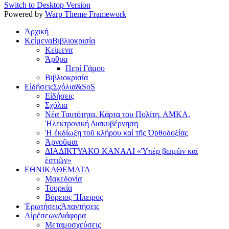
Switch to Desktop Version
Powered by
Warp Theme Framework
Ἀρχική
Κείμενα
Βιβλιοκρισία
Κείμενα
Άρθρα
Περί Γάμου
Βιβλιοκρισία
Εἰδήσεις
Σχόλια&SoS
Εἰδήσεις
Σχόλια
Νέα Ταυτότητα, Κάρτα του Πολίτη, ΑΜΚΑ,
Ἠλεκτρονική Διακυβέρνηση
Ἡ ἐκδίωξη τοῦ κλήρου καί τῆς Ὀρθοδοξίας
Ἀρνοῦμαι
ΔΙΑΔΙΚΤΥΑΚΟ ΚΑΝΑΛΙ «Ὑπέρ βωμῶν καί
ἑστιῶν»
ΕΘΝΙΚΑ
ΘΕΜΑΤΑ
Μακεδονία
Τουρκία
Βόρειος Ἤπειρος
Ἐρωτήσεις
Ἀπαντήσεις
Αἱρέσεων
Διάφορα
Μεταμοσχεύσεις