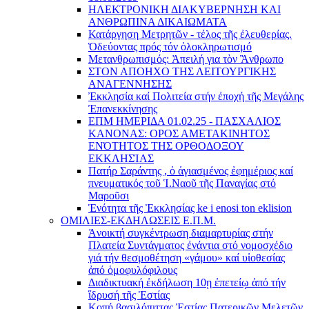
ΗΛΕΚΤΡΟΝΙΚΗ ΔΙΑΚΥΒΕΡΝΗΣΗ ΚΑΙ
ΑΝΘΡΩΠΙΝΑ ΔΙΚΑΙΩΜΑΤΑ
Κατάργηση Μετρητῶν - τέλος τῆς ἐλευθερίας.
Ὁδεύοντας πρός τόν ὁλοκληρωτισμό
Μετανθρωπισμός: Ἀπειλή για τὸν Ἂνθρωπο
ΣΤΟΝ ΑΠΟΗΧΟ ΤΗΣ ΛΕΙΤΟΥΡΓΙΚΗΣ
ΑΝΑΓΕΝΝΗΣΗΣ
Ἐκκλησία καί Πολιτεία στήν ἐποχή τῆς Μεγάλης
Ἐπανεκκίνησης
ΕΠΜ ΗΜΕΡΙΔΑ 01.02.25 - ΠΑΣΧΑΛΙΟΣ
ΚΑΝΟΝΑΣ: ΟΡΟΣ ΑΜΕΤΑΚΙΝΗΤΟΣ
ΕΝΌΤΗΤΟΣ ΤΗΣ ΟΡΘΟΔΟΞΟΥ
ΕΚΚΛΗΣΊΑΣ
Πατήρ Σαράντης , ὁ ἁγιασμένος ἐφημέριος καί
πνευματικός τοῦ Ἱ.Ναοῦ τῆς Παναγίας στό
Μαροῦσι
Ἑνότητα τῆς Ἐκκλησίας ke i enosi ton eklision
ΟΜΙΛΙΕΣ-ΕΚΔΗΛΩΣΕΙΣ Ε.Π.Μ.
Ἀνοικτή συγκέντρωση διαμαρτυρίας στήν
Πλατεία Συντάγματος ἐνάντια στό νομοσχέδιο
γιά τήν θεσμοθέτηση «γάμου» καί υἱοθεσίας
ἀπό ὁμοφυλόφιλους
Διαδικτυακή ἐκδήλωση 10ῃ ἐπετείῳ ἀπό τήν
ἵδρυσή τῆς Ἑστίας
Κοπή βασιλόπιττας Ἑστίας Πατερικῶν Μελετῶν