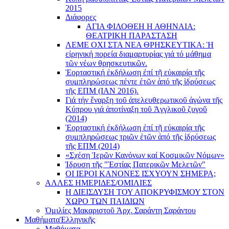
2015
Διάφορες
ΑΓΙΑ ΦΙΛΟΘΕΗ Η ΑΘΗΝΑΙΑ:
ΘΕΑΤΡΙΚΗ ΠΑΡΑΣΤΑΣΗ
ΛΕΜΕ ΟΧΙ ΣΤΑ ΝΕΑ ΘΡΗΣΚΕΥΤΙΚΑ: Ἡ
εἰρηνική πορεία διαμαρτυρίας γιά τό μάθημα
τῶν νέων θρησκευτικῶν.
Ἑορταστική ἐκδήλωση ἐπί τῇ εὐκαιρίᾳ τῆς
συμπληρώσεως πέντε ἐτῶν ἀπό τῆς ἱδρύσεως
τῆς ΕΠΜ (ΙΑΝ 2016).
Γιά τήν ἔναρξη τοῦ ἀπελευθερωτικοῦ ἀγώνα τῆς
Κύπρου γιά ἀποτίναξη τοῦ Ἀγγλικοῦ ζυγοῦ
(2014)
Ἑορταστική ἐκδήλωση ἐπί τῇ εὐκαιρίᾳ τῆς
συμπληρώσεως τριῶν ἐτῶν ἀπό τῆς ἱδρύσεως
τῆς ΕΠΜ (2014)
«Σχέση Ἱερῶν Κανόνων καί Κοσμικῶν Νόμων»
Ίδρυση τῆς "Ἑστίας Πατερικῶν Μελετῶν"
ΟΙ ΙΕΡΟΙ ΚΑΝΟΝΕΣ ΙΣΧΥΟΥΝ ΣΗΜΕΡΑ;
ΑΛΛΕΣ ΗΜΕΡΙΔΕΣ/ΟΜΙΛΙΕΣ
Η ΔΙΕΙΣΔΥΣΗ ΤΟΥ ΑΠΟΚΡΥΦΙΣΜΟΥ ΣΤΟΝ
ΧΩΡΟ ΤΩΝ ΠΑΙΔΙΩΝ
Ὁμιλίες Μακαριστοῦ Ἀρχ. Σαράντη Σαράντου
Μαθήματα
Ἑλληνικῆς
Μαθήματα