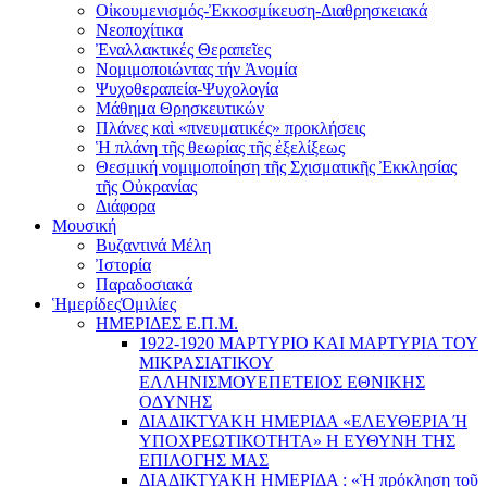
Οἰκουμενισμός-Ἐκκοσμίκευση-Διαθρησκειακά
Νεοποχίτικα
Ἐναλλακτικές Θεραπεῖες
Νομιμοποιώντας τήν Ἀνομία
Ψυχοθεραπεία-Ψυχολογία
Μάθημα Θρησκευτικών
Πλάνες καὶ «πνευματικές» προκλήσεις
Ἡ πλάνη τῆς θεωρίας τῆς ἐξελίξεως
Θεσμική νομιμοποίηση τῆς Σχισματικῆς Ἐκκλησίας
τῆς Οὐκρανίας
Διάφορα
Μουσική
Βυζαντινά Μέλη
Ἰστορία
Παραδοσιακά
Ἡμερίδες
Ὁμιλίες
ΗΜΕΡΙΔΕΣ Ε.Π.Μ.
1922-1920 ΜΑΡΤΥΡΙΟ ΚΑI ΜΑΡΤΥΡIΑ ΤΟΥ
ΜΙΚΡΑΣΙΑΤΙΚΟΥ
EΛΛΗΝΙΣΜΟΥEΠEΤΕΙΟΣ EΘΝΙΚHΣ
O∆YΝΗΣ
ΔΙΑΔΙΚΤΥΑΚΗ ΗΜΕΡΙΔΑ «EΛΕΥΘΕΡΙΑ Ή
YΠΟΧΡΕΩΤΙΚΟΤΗΤΑ» Η ΕΥΘΥΝΗ ΤΗΣ
EΠΙΛΟΓΗΣ ΜΑΣ
ΔΙΑΔΙΚΤΥΑΚΗ ΗΜΕΡΙΔΑ : «Ἡ πρόκληση τοῦ