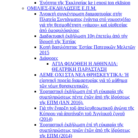
Ἑνότητα τῆς Ἐκκλησίας ke i enosi ton eklision
ΟΜΙΛΙΕΣ-ΕΚΔΗΛΩΣΕΙΣ Ε.Π.Μ.
Ἀνοικτή συγκέντρωση διαμαρτυρίας στήν
Πλατεία Συντάγματος ἐνάντια στό νομοσχέδιο
γιά τήν θεσμοθέτηση «γάμου» καί υἱοθεσίας
ἀπό ὁμοφυλόφιλους
Διαδικτυακή ἐκδήλωση 10ῃ ἐπετείῳ ἀπό τήν
ἵδρυσή τῆς Ἑστίας
Κοπή βασιλόπιττας Ἑστίας Πατερικῶν Μελετῶν
2015
Διάφορες
ΑΓΙΑ ΦΙΛΟΘΕΗ Η ΑΘΗΝΑΙΑ:
ΘΕΑΤΡΙΚΗ ΠΑΡΑΣΤΑΣΗ
ΛΕΜΕ ΟΧΙ ΣΤΑ ΝΕΑ ΘΡΗΣΚΕΥΤΙΚΑ: Ἡ
εἰρηνική πορεία διαμαρτυρίας γιά τό μάθημα
τῶν νέων θρησκευτικῶν.
Ἑορταστική ἐκδήλωση ἐπί τῇ εὐκαιρίᾳ τῆς
συμπληρώσεως πέντε ἐτῶν ἀπό τῆς ἱδρύσεως
τῆς ΕΠΜ (ΙΑΝ 2016).
Γιά τήν ἔναρξη τοῦ ἀπελευθερωτικοῦ ἀγώνα τῆς
Κύπρου γιά ἀποτίναξη τοῦ Ἀγγλικοῦ ζυγοῦ
(2014)
Ἑορταστική ἐκδήλωση ἐπί τῇ εὐκαιρίᾳ τῆς
συμπληρώσεως τριῶν ἐτῶν ἀπό τῆς ἱδρύσεως
τῆς ΕΠΜ (2014)