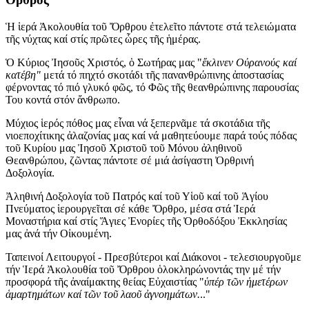
Ἡ ἱερά Ἀκολουθία τοῦ Ὄρθρου ἐτελεῖτο πάντοτε στά τελειώματα
τῆς νύχτας καί στίς πρῶτες ὧρες τῆς ἡμέρας.
Ὁ Κύριος Ἰησοῦς Χριστός, ὁ Σωτήρας μας "
ἔκλινεν Οὐρανούς καί
κατέβη"
μετά τό πηχτό σκοτάδι τῆς πανανθρώπινης ἀποστασίας
φέρνοντας τό πιό γλυκό φῶς, τό Φῶς τῆς θεανθρώπινης παρουσίας
Του κοντά στόν ἄνθρωπο.
Μύχιος ἱερός πόθος μας εἶναι νά ξεπερνᾶμε τά σκοτάδια τῆς
νιοεποχίτικης ἀλαζονίας μας καί νά μαθητεύουμε παρά τούς πόδας
τοῦ Κυρίου μας Ἰησοῦ Χριστοῦ τοῦ Μόνου ἀληθινοῦ
Θεανθρώπου, ζῶντας πάντοτε σέ μιά ἀσίγαστη Ὀρθρινή
Δοξολογία.
Ἀληθινή Δοξολογία τοῦ Πατρός καί τοῦ Υἱοῦ καί τοῦ Ἁγίου
Πνεύματος ἱερουργεῖται σέ κάθε Ὄρθρο, μέσα στά Ἱερά
Μοναστήρια καί στίς Ἅγιες Ἐνορίες τῆς Ὀρθοδόξου Ἐκκλησίας
μας ἀνά τήν Οἰκουμένη.
Ταπεινοί Λειτουργοί - Πρεσβύτεροι καί Διάκονοι - τελεσιουργοῦμε
τήν Ἱερά Ἀκολουθία τοῦ Ὄρθρου ὁλοκληρώνοντάς την μέ τήν
προσφορά τῆς ἀναίμακτης θείας Εὐχαιστίας "
ὑπέρ τῶν ἡμετέρων
ἁμαρτημάτων καί
τῶν τοῦ λαοῦ ἀγνοημάτων.
.."