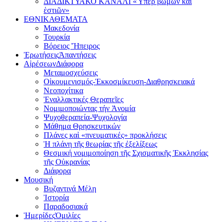
ΔΙΑΔΙΚΤΥΑΚΟ ΚΑΝΑΛΙ «Ὑπέρ βωμῶν καί
ἑστιῶν»
ΕΘΝΙΚΑ
ΘΕΜΑΤΑ
Μακεδονία
Τουρκία
Βόρειος Ἤπειρος
Ἐρωτήσεις
Ἀπαντήσεις
Αἱρέσεων
Διάφορα
Μεταμοσχεύσεις
Οἰκουμενισμός-Ἐκκοσμίκευση-Διαθρησκειακά
Νεοποχίτικα
Ἐναλλακτικές Θεραπεῖες
Νομιμοποιώντας τήν Ἀνομία
Ψυχοθεραπεία-Ψυχολογία
Μάθημα Θρησκευτικών
Πλάνες καὶ «πνευματικές» προκλήσεις
Ἡ πλάνη τῆς θεωρίας τῆς ἐξελίξεως
Θεσμική νομιμοποίηση τῆς Σχισματικῆς Ἐκκλησίας
τῆς Οὐκρανίας
Διάφορα
Μουσική
Βυζαντινά Μέλη
Ἰστορία
Παραδοσιακά
Ἡμερίδες
Ὁμιλίες