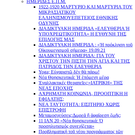
ΗΜΕΡΙΔΕΣ Ε.Π.Μ.
1922-1920 ΜΑΡΤΥΡΙΟ ΚΑI ΜΑΡΤΥΡIΑ ΤΟΥ
ΜΙΚΡΑΣΙΑΤΙΚΟΥ
EΛΛΗΝΙΣΜΟΥEΠEΤΕΙΟΣ EΘΝΙΚHΣ
O∆YΝΗΣ
ΔΙΑΔΙΚΤΥΑΚΗ ΗΜΕΡΙΔΑ «EΛΕΥΘΕΡΙΑ Ή
YΠΟΧΡΕΩΤΙΚΟΤΗΤΑ» Η ΕΥΘΥΝΗ ΤΗΣ
EΠΙΛΟΓΗΣ ΜΑΣ
ΔΙΑΔΙΚΤΥΑΚΗ ΗΜΕΡΙΔΑ : «Ἡ πρόκληση τοῦ
Οἰκουμενισμοῦ σήμερα» 19.09.21
ΔΙΑΔΙΚΤΥΑΚΗ ΗΜΕΡΙΔΑ: ΓΙΑ ΤΟΥ
ΧΡΙΣΤΟΥ ΤΗΝ ΠΙΣΤΗ ΤΗΝ ΑΓΙΑ ΚΑΙ ΤΗΣ
ΠΑΤΡΙΔΟΣ ΤΗΝ ΕΛΕΥΘΕΡΙΑ
Yoga; Εὐχαριστῶ δὲν θὰ πάρω!
Νέα Θρησκευτικά: Ἡ ἑπόμενη μέρα
Ἐναλλακτικές Θεραπεῖες:
«ΙΑΤΡΙΚΗ» ΤΗΣ
ΝΕΑΣ ΕΠΟΧΗΣ
ΑΧΡΗΜΑΤΗ ΚΟΙΝΩΝΙΑ, ΠΡΟΟΠΤΙΚΗ Η
ΕΦΙΑΛΤΗΣ;
ΝΕΑ ΤΑΥΤΟΤΗΤΑ: ΕΙΣΙΤΗΡΙΟ ΧΩΡΙΣ
ΕΠΙΣΤΡΟΦΗ
Μεταμοσχεύσεις:
Δωρεά ἤ ἀφαίρεση ζωῆς;
11 ΙΑΝ 20 «Νέα θρησκευτικά: Ὁ
προσηλυτισμός συνεχίζεται»
Προβληματική τοῦ νέου προγράμματος τῶν