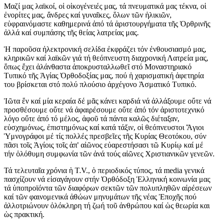
Μαζί μας λαϊκοί, οἱ οἰκογένειές μας, τά πνευματικά μας τέκνα, οἱ
ἐνορίτες μας, ἄνδρες καί γυναῖκες, ὅλων τῶν ἡλικιῶν,
εὐφραινόμαστε καθημερινά ἀπό τά ἀριστουργήματα τῆς Ὀρθρινῆς
ἀλλά καί συμπάσης τῆς θείας λατρείας μας.
Ἡ παροῦσα ἠλεκτρονική σελίδα ἐκφράζει τόν ἐνθουσιασμό μας,
κληρικῶν καί λαϊκῶν γιά τή θεόπνευστη διαχρονική Λατρεία μας,
ὅπως ἔχει ἀλάνθαστα ἀποκρυσταλλωθεῖ στό Μοναστηριακό
Τυπικό τῆς Ἁγίας Ὀρθοδοξίας μας, πού ἡ χαρισματική ἀφετηρία
του βρίσκεται στό πολύ πλούσιο ἀρχέγονο Ἀσματικό Τυπικό.
Ἰῶτα ἕν καί μία κεραία δέ μᾶς κάνει καρδιά νά ἀλλάξουμε οὔτε νά
προσθέσουμε οὔτε νά ἀφαιρέσουμε οὔτε ἀπό τόν ἀριστοτεχνικό
λόγο οὔτε ἀπό τό μέλος, ἀφοῦ τά πάντα καλῶς διέταξαν,
εὐσχημόνως, ἐπιστημόνως καί κατά τάξιν, οἱ θεόπνευστοι Ἅγιοι
Ὑμνογράφοι μέ τίς πολλές πρεσβεῖες τῆς Κυρίας Θεοτόκου, σύν
πᾶσι τοῖς Ἁγίοις τοῖς ἀπ' αἰῶνος εὐαρεστήσασι τῶ Κυρίῳ καί μέ
τήν ὁλόθυμη συμφωνία τῶν ἀνά τούς αἰῶνες Χριστιανικῶν γενεῶν.
Τά τελευταῖα χρόνια ἡ T.V., ὁ περιοδικός τύπος, τά media γενικά
πασχίζουν νά εἰσαγάγουν στήν Ὀρθόδοξη Ἑλληνική κοινωνία μας
τά ὑποπροϊόντα τῶν διαφόρων σεκτῶν τῶν πολυπληθῶν αἱρέσεων
καί τῶν φαινομενικά ἀθώων μηνυμάτων τῆς νέας Ἐποχῆς πού
ἀλλοτριώνουν ὁλόκληρη τή ζωή τοῦ ἀνθρώπου καί ὡς θεωρία και
ὡς πρακτική.