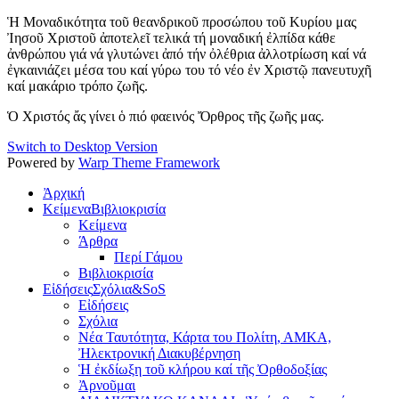
Ἡ Μοναδικότητα τοῦ θεανδρικοῦ προσώπου τοῦ Κυρίου μας
Ἰησοῦ Χριστοῦ ἀποτελεῖ τελικά τή μοναδική ἐλπίδα κάθε
ἀνθρώπου γιά νά γλυτώνει ἀπό τήν ὀλέθρια ἀλλοτρίωση καί νά
ἐγκαινιάζει μέσα του καί γύρω του τό νέο ἐν Χριστῷ πανευτυχῆ
καί μακάριο τρόπο ζωῆς.
Ὁ Χριστός ἄς γίνει ὁ πιό φαεινός Ὄρθρος τῆς ζωῆς μας.
Switch to Desktop Version
Powered by
Warp Theme Framework
Ἀρχική
Κείμενα
Βιβλιοκρισία
Κείμενα
Άρθρα
Περί Γάμου
Βιβλιοκρισία
Εἰδήσεις
Σχόλια&SoS
Εἰδήσεις
Σχόλια
Νέα Ταυτότητα, Κάρτα του Πολίτη, ΑΜΚΑ,
Ἠλεκτρονική Διακυβέρνηση
Ἡ ἐκδίωξη τοῦ κλήρου καί τῆς Ὀρθοδοξίας
Ἀρνοῦμαι