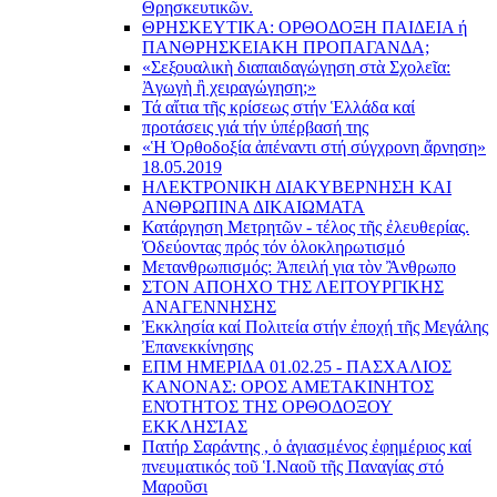
Θρησκευτικῶν.
ΘΡΗΣΚΕΥΤΙΚΑ: ΟΡΘΟΔΟΞΗ ΠΑΙΔΕΙΑ ή
ΠΑΝΘΡΗΣΚΕΙΑΚΗ ΠΡΟΠΑΓΑΝΔΑ;
«Σεξουαλικὴ διαπαιδαγώγηση στὰ Σχολεῖα:
Ἀγωγὴ ἢ χειραγώγηση;»
Τά αἴτια τῆς κρίσεως στήν Ἑλλάδα καί
προτάσεις γιά τήν ὑπέρβασή της
«Ἡ Ὀρθοδοξία ἀπέναντι στή σύγχρονη ἄρνηση»
18.05.2019
ΗΛΕΚΤΡΟΝΙΚΗ ΔΙΑΚΥΒΕΡΝΗΣΗ ΚΑΙ
ΑΝΘΡΩΠΙΝΑ ΔΙΚΑΙΩΜΑΤΑ
Κατάργηση Μετρητῶν - τέλος τῆς ἐλευθερίας.
Ὁδεύοντας πρός τόν ὁλοκληρωτισμό
Μετανθρωπισμός: Ἀπειλή για τὸν Ἂνθρωπο
ΣΤΟΝ ΑΠΟΗΧΟ ΤΗΣ ΛΕΙΤΟΥΡΓΙΚΗΣ
ΑΝΑΓΕΝΝΗΣΗΣ
Ἐκκλησία καί Πολιτεία στήν ἐποχή τῆς Μεγάλης
Ἐπανεκκίνησης
ΕΠΜ ΗΜΕΡΙΔΑ 01.02.25 - ΠΑΣΧΑΛΙΟΣ
ΚΑΝΟΝΑΣ: ΟΡΟΣ ΑΜΕΤΑΚΙΝΗΤΟΣ
ΕΝΌΤΗΤΟΣ ΤΗΣ ΟΡΘΟΔΟΞΟΥ
ΕΚΚΛΗΣΊΑΣ
Πατήρ Σαράντης , ὁ ἁγιασμένος ἐφημέριος καί
πνευματικός τοῦ Ἱ.Ναοῦ τῆς Παναγίας στό
Μαροῦσι