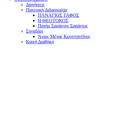
Διηγήσεις
Πατερική Διδασκαλία
ΠΑΝΑΓΙΟΣ ΤΑΦΟΣ
Η ΘΕΟΤΟΚΟΣ
Πατήρ Σαράντης Σαράντος
Συναξάρι
Ἅγιος Μέγας Κωνσταντῖνος
Καινή Διαθήκη