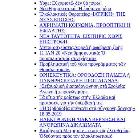
Yoga; Εὐχαριστῶ δὲν θὰ πάρω!
Νέα Θρησκευτικά: Ἡ ἑπόμενη μέρα
Ἐναλλακτικές Θεραπεῖες:
«ΙΑΤΡΙΚΗ» ΤΗΣ
ΝΕΑΣ ΕΠΟΧΗΣ
ΑΧΡΗΜΑΤΗ ΚΟΙΝΩΝΙΑ, ΠΡΟΟΠΤΙΚΗ Η
ΕΦΙΑΛΤΗΣ;
ΝΕΑ ΤΑΥΤΟΤΗΤΑ: ΕΙΣΙΤΗΡΙΟ ΧΩΡΙΣ
ΕΠΙΣΤΡΟΦΗ
Μεταμοσχεύσεις:
Δωρεά ἤ ἀφαίρεση ζωῆς;
11 ΙΑΝ 20 «Νέα θρησκευτικά: Ὁ
προσηλυτισμός συνεχίζεται»
Προβληματική τοῦ νέου προγράμματος τῶν
Θρησκευτικῶν.
ΘΡΗΣΚΕΥΤΙΚΑ: ΟΡΘΟΔΟΞΗ ΠΑΙΔΕΙΑ ή
ΠΑΝΘΡΗΣΚΕΙΑΚΗ ΠΡΟΠΑΓΑΝΔΑ;
«Σεξουαλικὴ διαπαιδαγώγηση στὰ Σχολεῖα:
Ἀγωγὴ ἢ χειραγώγηση;»
Τά αἴτια τῆς κρίσεως στήν Ἑλλάδα καί
προτάσεις γιά τήν ὑπέρβασή της
«Ἡ Ὀρθοδοξία ἀπέναντι στή σύγχρονη ἄρνηση»
18.05.2019
ΗΛΕΚΤΡΟΝΙΚΗ ΔΙΑΚΥΒΕΡΝΗΣΗ ΚΑΙ
ΑΝΘΡΩΠΙΝΑ ΔΙΚΑΙΩΜΑΤΑ
Κατάργηση Μετρητῶν - τέλος τῆς ἐλευθερίας.
Ὁδεύοντας πρός τόν ὁλοκληρωτισμό