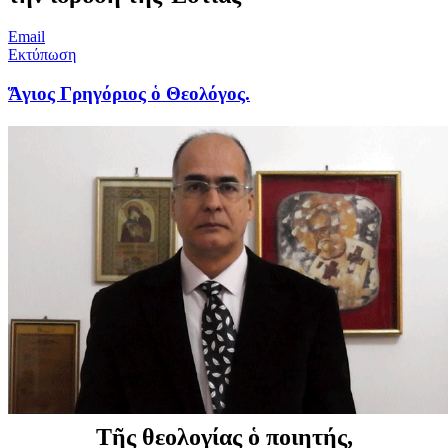
Email
Εκτύπωση
Ἅγιος Γρηγόριος ὁ Θεολόγος.
Τῆς θεολογίας ὁ ποιητής,