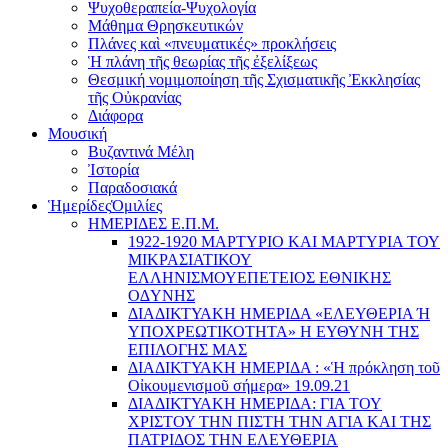
Ψυχοθεραπεία-Ψυχολογία
Μάθημα Θρησκευτικών
Πλάνες καὶ «πνευματικές» προκλήσεις
Ἡ πλάνη τῆς θεωρίας τῆς ἐξελίξεως
Θεσμική νομιμοποίηση τῆς Σχισματικῆς Ἐκκλησίας
τῆς Οὐκρανίας
Διάφορα
Μουσική
Βυζαντινά Μέλη
Ἰστορία
Παραδοσιακά
Ἡμερίδες
Ὁμιλίες
ΗΜΕΡΙΔΕΣ Ε.Π.Μ.
1922-1920 ΜΑΡΤΥΡΙΟ ΚΑI ΜΑΡΤΥΡIΑ ΤΟΥ
ΜΙΚΡΑΣΙΑΤΙΚΟΥ
EΛΛΗΝΙΣΜΟΥEΠEΤΕΙΟΣ EΘΝΙΚHΣ
O∆YΝΗΣ
ΔΙΑΔΙΚΤΥΑΚΗ ΗΜΕΡΙΔΑ «EΛΕΥΘΕΡΙΑ Ή
YΠΟΧΡΕΩΤΙΚΟΤΗΤΑ» Η ΕΥΘΥΝΗ ΤΗΣ
EΠΙΛΟΓΗΣ ΜΑΣ
ΔΙΑΔΙΚΤΥΑΚΗ ΗΜΕΡΙΔΑ : «Ἡ πρόκληση τοῦ
Οἰκουμενισμοῦ σήμερα» 19.09.21
ΔΙΑΔΙΚΤΥΑΚΗ ΗΜΕΡΙΔΑ: ΓΙΑ ΤΟΥ
ΧΡΙΣΤΟΥ ΤΗΝ ΠΙΣΤΗ ΤΗΝ ΑΓΙΑ ΚΑΙ ΤΗΣ
ΠΑΤΡΙΔΟΣ ΤΗΝ ΕΛΕΥΘΕΡΙΑ