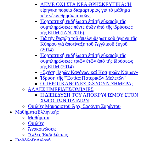
ΛΕΜΕ ΟΧΙ ΣΤΑ ΝΕΑ ΘΡΗΣΚΕΥΤΙΚΑ: Ἡ
εἰρηνική πορεία διαμαρτυρίας γιά τό μάθημα
τῶν νέων θρησκευτικῶν.
Ἑορταστική ἐκδήλωση ἐπί τῇ εὐκαιρίᾳ τῆς
συμπληρώσεως πέντε ἐτῶν ἀπό τῆς ἱδρύσεως
τῆς ΕΠΜ (ΙΑΝ 2016).
Γιά τήν ἔναρξη τοῦ ἀπελευθερωτικοῦ ἀγώνα τῆς
Κύπρου γιά ἀποτίναξη τοῦ Ἀγγλικοῦ ζυγοῦ
(2014)
Ἑορταστική ἐκδήλωση ἐπί τῇ εὐκαιρίᾳ τῆς
συμπληρώσεως τριῶν ἐτῶν ἀπό τῆς ἱδρύσεως
τῆς ΕΠΜ (2014)
«Σχέση Ἱερῶν Κανόνων καί Κοσμικῶν Νόμων»
Ίδρυση τῆς "Ἑστίας Πατερικῶν Μελετῶν"
ΟΙ ΙΕΡΟΙ ΚΑΝΟΝΕΣ ΙΣΧΥΟΥΝ ΣΗΜΕΡΑ;
ΑΛΛΕΣ ΗΜΕΡΙΔΕΣ/ΟΜΙΛΙΕΣ
Η ΔΙΕΙΣΔΥΣΗ ΤΟΥ ΑΠΟΚΡΥΦΙΣΜΟΥ ΣΤΟΝ
ΧΩΡΟ ΤΩΝ ΠΑΙΔΙΩΝ
Ὁμιλίες Μακαριστοῦ Ἀρχ. Σαράντη Σαράντου
Μαθήματα
Ἑλληνικῆς
Μαθήματα
Ὁμιλίες
Ἀνακοινώσεις
Ἄλλες Ἐκδηλώσεις
Ὀρθόδοξη
Διδαχή