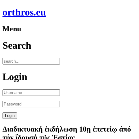
orthros.eu
Menu
Search
Login
Διαδικτυακή ἐκδήλωση 10ῃ ἐπετείῳ ἀπό
τήν ἵδρυσή τῆς Ἑστίας