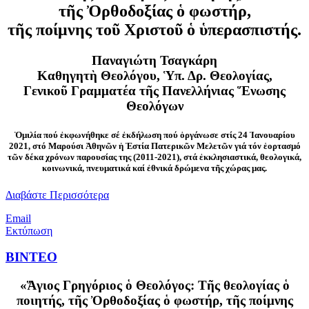
τῆς Ὀρθοδοξίας ὁ φωστήρ,
τῆς ποίμνης τοῦ Χριστοῦ ὁ ὑπερασπιστής.
Παναγιώτη Τσαγκάρη
Καθηγητὴ Θεολόγου, Ὑπ. Δρ. Θεολογίας,
Γενικοῦ Γραμματέα τῆς Πανελλήνιας Ἕνωσης
Θεολόγων
Ὁμιλία πού ἐκφωνήθηκε σέ ἐκδήλωση πού ὀργάνωσε στίς 24 Ἰανουαρίου
2021, στό Μαρούσι Ἀθηνῶν ἡ Ἑστία Πατερικῶν Μελετῶν γιά τόν ἑορτασμό
τῶν δέκα χρόνων παρουσίας της (2011-2021), στά ἐκκλησιαστικά, θεολογικά,
κοινωνικά, πνευματικά καί ἐθνικά δρώμενα τῆς χώρας μας.
Διαβάστε Περισσότερα
Email
Εκτύπωση
ΒΙΝΤΕΟ
«Ἅγιος Γρηγόριος ὁ Θεολόγος: Τῆς θεολογίας ὁ
ποιητής, τῆς Ὀρθοδοξίας ὁ φωστήρ, τῆς ποίμνης