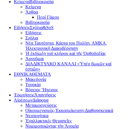
Κείμενα
Βιβλιοκρισία
Κείμενα
Άρθρα
Περί Γάμου
Βιβλιοκρισία
Εἰδήσεις
Σχόλια&SoS
Εἰδήσεις
Σχόλια
Νέα Ταυτότητα, Κάρτα του Πολίτη, ΑΜΚΑ,
Ἠλεκτρονική Διακυβέρνηση
Ἡ ἐκδίωξη τοῦ κλήρου καί τῆς Ὀρθοδοξίας
Ἀρνοῦμαι
ΔΙΑΔΙΚΤΥΑΚΟ ΚΑΝΑΛΙ «Ὑπέρ βωμῶν καί
ἑστιῶν»
ΕΘΝΙΚΑ
ΘΕΜΑΤΑ
Μακεδονία
Τουρκία
Βόρειος Ἤπειρος
Ἐρωτήσεις
Ἀπαντήσεις
Αἱρέσεων
Διάφορα
Μεταμοσχεύσεις
Οἰκουμενισμός-Ἐκκοσμίκευση-Διαθρησκειακά
Νεοποχίτικα
Ἐναλλακτικές Θεραπεῖες
Νομιμοποιώντας τήν Ἀνομία