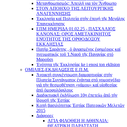
Μετανθρωπισμός: Ἀπειλή για τὸν Ἂνθρωπο
ΣΤΟΝ ΑΠΟΗΧΟ ΤΗΣ ΛΕΙΤΟΥΡΓΙΚΗΣ
ΑΝΑΓΕΝΝΗΣΗΣ
Ἐκκλησία καί Πολιτεία στήν ἐποχή τῆς Μεγάλης
Ἐπανεκκίνησης
ΕΠΜ ΗΜΕΡΙΔΑ 01.02.25 - ΠΑΣΧΑΛΙΟΣ
ΚΑΝΟΝΑΣ: ΟΡΟΣ ΑΜΕΤΑΚΙΝΗΤΟΣ
ΕΝΌΤΗΤΟΣ ΤΗΣ ΟΡΘΟΔΟΞΟΥ
ΕΚΚΛΗΣΊΑΣ
Πατήρ Σαράντης , ὁ ἁγιασμένος ἐφημέριος καί
πνευματικός τοῦ Ἱ.Ναοῦ τῆς Παναγίας στό
Μαροῦσι
Ἑνότητα τῆς Ἐκκλησίας ke i enosi ton eklision
ΟΜΙΛΙΕΣ-ΕΚΔΗΛΩΣΕΙΣ Ε.Π.Μ.
Ἀνοικτή συγκέντρωση διαμαρτυρίας στήν
Πλατεία Συντάγματος ἐνάντια στό νομοσχέδιο
γιά τήν θεσμοθέτηση «γάμου» καί υἱοθεσίας
ἀπό ὁμοφυλόφιλους
Διαδικτυακή ἐκδήλωση 10ῃ ἐπετείῳ ἀπό τήν
ἵδρυσή τῆς Ἑστίας
Κοπή βασιλόπιττας Ἑστίας Πατερικῶν Μελετῶν
2015
Διάφορες
ΑΓΙΑ ΦΙΛΟΘΕΗ Η ΑΘΗΝΑΙΑ:
ΘΕΑΤΡΙΚΗ ΠΑΡΑΣΤΑΣΗ