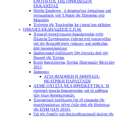
ΕΝΌΤΗΤΟΣ ΤΗΣ ΟΡΘΟΔΟΞΟΥ
ΕΚΚΛΗΣΊΑΣ
Πατήρ Σαράντης , ὁ ἁγιασμένος ἐφημέριος καί
πνευματικός τοῦ Ἱ.Ναοῦ τῆς Παναγίας στό
Μαροῦσι
Ἑνότητα τῆς Ἐκκλησίας ke i enosi ton eklision
ΟΜΙΛΙΕΣ-ΕΚΔΗΛΩΣΕΙΣ Ε.Π.Μ.
Ἀνοικτή συγκέντρωση διαμαρτυρίας στήν
Πλατεία Συντάγματος ἐνάντια στό νομοσχέδιο
γιά τήν θεσμοθέτηση «γάμου» καί υἱοθεσίας
ἀπό ὁμοφυλόφιλους
Διαδικτυακή ἐκδήλωση 10ῃ ἐπετείῳ ἀπό τήν
ἵδρυσή τῆς Ἑστίας
Κοπή βασιλόπιττας Ἑστίας Πατερικῶν Μελετῶν
2015
Διάφορες
ΑΓΙΑ ΦΙΛΟΘΕΗ Η ΑΘΗΝΑΙΑ:
ΘΕΑΤΡΙΚΗ ΠΑΡΑΣΤΑΣΗ
ΛΕΜΕ ΟΧΙ ΣΤΑ ΝΕΑ ΘΡΗΣΚΕΥΤΙΚΑ: Ἡ
εἰρηνική πορεία διαμαρτυρίας γιά τό μάθημα
τῶν νέων θρησκευτικῶν.
Ἑορταστική ἐκδήλωση ἐπί τῇ εὐκαιρίᾳ τῆς
συμπληρώσεως πέντε ἐτῶν ἀπό τῆς ἱδρύσεως
τῆς ΕΠΜ (ΙΑΝ 2016).
Γιά τήν ἔναρξη τοῦ ἀπελευθερωτικοῦ ἀγώνα τῆς