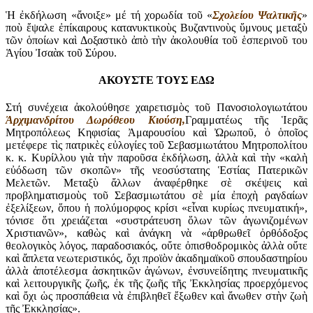
Ἡ ἐκδήλωση «ἄνοιξε» μέ τή χορωδία τοῦ «
Σχολείου Ψαλτικῆς
»
ποὺ ἔψαλε ἐπίκαιρους κατανυκτικοὺς Βυζαντινοὺς ὕμνους μεταξὺ
τῶν ὁποίων καὶ Δοξαστικὸ ἀπὸ τὴν ἀκολουθία τοῦ ἑσπερινοῦ του
Ἁγίου Ἰσαὰκ τοῦ Σύρου.
ΑΚΟΥΣΤΕ ΤΟΥΣ ΕΔΩ
Στή συνέχεια ἀκολούθησε χαιρετισμὸς τοῦ Πανοσιολογιωτάτου
Ἀρχιμανδρίτου Δωρόθεου Κιούση,
Γραμματέως τῆς Ἱερᾶς
Μητροπόλεως Κηφισίας Ἀμαρουσίου καὶ Ὠρωποῦ, ὁ ὁποῖος
μετέφερε τὶς πατρικὲς εὐλογίες τοῦ Σεβασμιωτάτου Μητροπολίτου
κ. κ. Κυρίλλου γιὰ τὴν παροῦσα ἐκδήλωση, ἀλλὰ καὶ τὴν «καλὴ
εὐόδωση τῶν σκοπῶν» τῆς νεοσύστατης Ἑστίας Πατερικῶν
Μελετῶν. Μεταξὺ ἄλλων ἀναφέρθηκε σὲ σκέψεις καὶ
προβληματισμοὺς τοῦ Σεβασμιωτάτου σὲ μία ἐποχὴ ραγδαίων
ἐξελίξεων, ὅπου ἡ πολύμορφος κρίσι «εἶναι κυρίως πνευματική»,
τόνισε ὅτι χρειάζεται «συστράτευση ὅλων τῶν ἀγωνιζομένων
Χριστιανῶν», καθὼς καὶ ἀνάγκη νὰ «ἀρθρωθεῖ ὀρθόδοξος
θεολογικὸς λόγος, παραδοσιακός, οὔτε ὀπισθοδρομικὸς ἀλλὰ οὔτε
καὶ ἄπλετα νεωτεριστικός, ὄχι προϊὸν ἀκαδημαϊκοῦ σπουδαστηρίου
ἀλλὰ ἀποτέλεσμα ἀσκητικῶν ἀγώνων, ἐνσυνείδητης πνευματικῆς
καὶ λειτουργικῆς ζωῆς, ἐκ τῆς ζωῆς τῆς Ἐκκλησίας προερχόμενος
καὶ ὄχι ὡς προσπάθεια νὰ ἐπιβληθεῖ ἔξωθεν καὶ ἄνωθεν στὴν ζωὴ
τῆς Ἐκκλησίας».