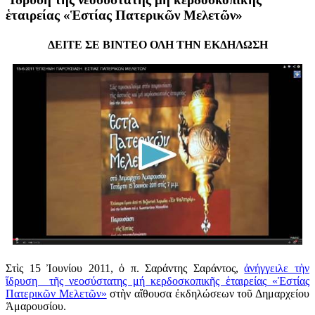
ἑταιρείας «Ἑστίας Πατερικῶν Μελετῶν»
ΔΕΙΤΕ ΣΕ ΒΙΝΤΕΟ ΟΛΗ ΤΗΝ ΕΚΔΗΛΩΣΗ
Στὶς 15 Ἰουνίου 2011, ὁ π. Σαράντης Σαράντος,
ἀνήγγειλε τὴν
ἵδρυση τῆς νεοσύστατης μή κερδοσκοπικῆς ἑταιρείας «Ἑστίας
Πατερικῶν Μελετῶν»
στὴν αἴθουσα ἐκδηλώσεων τοῦ Δημαρχείου
Ἁμαρουσίου.