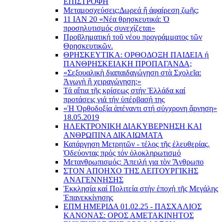
ΕΠΙΣΤΡΟΦΗ
Μεταμοσχεύσεις:
Δωρεά ἤ ἀφαίρεση ζωῆς;
11 ΙΑΝ 20 «Νέα θρησκευτικά: Ὁ
προσηλυτισμός συνεχίζεται»
Προβληματική τοῦ νέου προγράμματος τῶν
Θρησκευτικῶν.
ΘΡΗΣΚΕΥΤΙΚΑ: ΟΡΘΟΔΟΞΗ ΠΑΙΔΕΙΑ ή
ΠΑΝΘΡΗΣΚΕΙΑΚΗ ΠΡΟΠΑΓΑΝΔΑ;
«Σεξουαλικὴ διαπαιδαγώγηση στὰ Σχολεῖα:
Ἀγωγὴ ἢ χειραγώγηση;»
Τά αἴτια τῆς κρίσεως στήν Ἑλλάδα καί
προτάσεις γιά τήν ὑπέρβασή της
«Ἡ Ὀρθοδοξία ἀπέναντι στή σύγχρονη ἄρνηση»
18.05.2019
ΗΛΕΚΤΡΟΝΙΚΗ ΔΙΑΚΥΒΕΡΝΗΣΗ ΚΑΙ
ΑΝΘΡΩΠΙΝΑ ΔΙΚΑΙΩΜΑΤΑ
Κατάργηση Μετρητῶν - τέλος τῆς ἐλευθερίας.
Ὁδεύοντας πρός τόν ὁλοκληρωτισμό
Μετανθρωπισμός: Ἀπειλή για τὸν Ἂνθρωπο
ΣΤΟΝ ΑΠΟΗΧΟ ΤΗΣ ΛΕΙΤΟΥΡΓΙΚΗΣ
ΑΝΑΓΕΝΝΗΣΗΣ
Ἐκκλησία καί Πολιτεία στήν ἐποχή τῆς Μεγάλης
Ἐπανεκκίνησης
ΕΠΜ ΗΜΕΡΙΔΑ 01.02.25 - ΠΑΣΧΑΛΙΟΣ
ΚΑΝΟΝΑΣ: ΟΡΟΣ ΑΜΕΤΑΚΙΝΗΤΟΣ