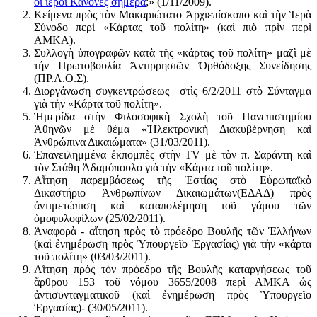
οἱ ἱεροὶ Κανόνες σήμερα
;» (1/11/2009).
Κείμενα πρὸς τὸν Μακαριώτατο Ἀρχιεπίσκοπο καὶ τὴν Ἱερὰ
Σύνοδο περὶ «Κάρτας τοῦ πολίτη» (καὶ πιὸ πρὶν περὶ
ΑΜΚΑ).
Συλλογὴ ὑπογραφῶν κατὰ τῆς «κάρτας τοῦ πολίτη» μαζὶ μὲ
τήν Πρωτοβουλία Ἀντιρρησιῶν Ὀρθόδοξης Συνείδησης
(ΠΡ.Α.Ο.Σ).
Διοργάνωση συγκεντρώσεως στὶς 6/2/2011 στὸ Σύνταγμα
γιὰ τὴν «Κάρτα τοῦ πολίτη».
Ἡμερίδα στὴν Φιλοσοφικὴ Σχολὴ τοῦ Πανεπιστημίου
Ἀθηνῶν μὲ θέμα «Ἠλεκτρονικὴ Διακυβέρνηση καὶ
Ἀνθρώπινα Δικαιώματα» (31/03/2011).
Ἐπανειλημμένα ἐκπομπὲς στὴν TV μὲ τὸν π. Σαράντη καὶ
τὸν Στάθη Ἀδαμόπουλο γιὰ τὴν «Κάρτα τοῦ πολίτη».
Αἴτηση παρεμβάσεως τῆς Ἑστίας στὸ Εὐρωπαϊκὸ
Δικαστήριο Ἀνθρωπίνων Δικαιωμάτων(ΕΔΑΔ) πρὸς
ἀντιμετώπιση καὶ καταπολέμηση τοῦ γάμου τῶν
ὁμοφυλοφίλων (25/02/2011).
Ἀναφορὰ - αἴτηση πρὸς τὸ πρόεδρο Βουλῆς τῶν Ἑλλήνων
(καὶ ἐνημέρωση πρὸς Ὑπουργεῖο Ἐργασίας) γιὰ τὴν «κάρτα
τοῦ πολίτη» (03/03/2011).
Αἴτηση πρὸς τὸν πρόεδρο τῆς Βουλῆς καταργήσεως τοῦ
ἄρθρου 153 τοῦ νόμου 3655/2008 περὶ ΑΜΚΑ ὡς
ἀντισυνταγματικοῦ (καὶ ἐνημέρωση πρὸς Ὑπουργεῖο
Ἐργασίας)- (30/05/2011).