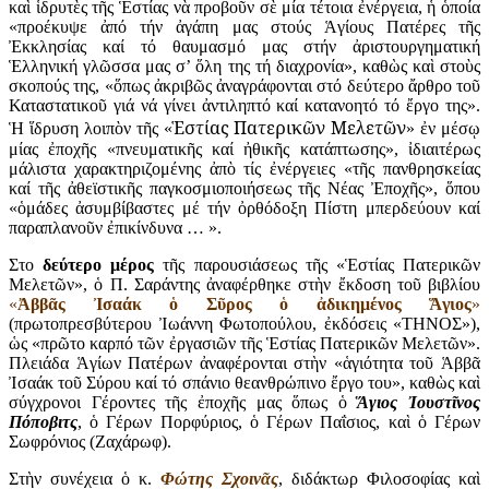
καὶ ἱδρυτὲς τῆς Ἑστίας νὰ προβοῦν σὲ μία τέτοια ἐνέργεια, ἡ ὁποία
«προέκυψε ἀπό τήν ἀγάπη μας στούς Ἁγίους Πατέρες τῆς
Ἐκκλησίας καί τό θαυμασμό μας στήν ἀριστουργηματική
Ἑλληνική γλῶσσα μας σ’ ὅλη της τή διαχρονία», καθὼς καὶ στοὺς
σκοπούς της, «ὅπως ἀκριβῶς ἀναγράφονται στό δεύτερο ἄρθρο τοῦ
Καταστατικοῦ γιά νά γίνει ἀντιληπτό καί κατανοητό τό ἔργο της».
Ἑστίας Πατερικῶν Μελετῶν
Ἡ ἵδρυση λοιπὸν τῆς «
» ἐν μέσῳ
μίας ἐποχῆς «πνευματικῆς καί ἠθικῆς κατάπτωσης», ἰδιαιτέρως
μάλιστα χαρακτηριζομένης ἀπὸ τίς ἐνέργειες «τῆς πανθρησκείας
καί τῆς ἀθεϊστικῆς παγκοσμιοποιήσεως τῆς Νέας Ἐποχῆς», ὅπου
«ὁμάδες ἀσυμβίβαστες μέ τήν ὀρθόδοξη Πίστη μπερδεύουν καί
παραπλανοῦν ἐπικίνδυνα … ».
Στο
δεύτερο μέρος
τῆς παρουσιάσεως τῆς «Ἑστίας Πατερικῶν
Μελετῶν», ὁ Π. Σαράντης ἀναφέρθηκε στὴν ἔκδοση τοῦ βιβλίου
«
Ἀββᾶς Ἰσαάκ ὁ Σῦρος ὁ ἀδικημένος Ἅγιος
»
(πρωτοπρεσβύτερου Ἰωάννη Φωτοπούλου, ἐκδόσεις «ΤΗΝΟΣ»),
ὡς «πρῶτο καρπό τῶν ἐργασιῶν τῆς Ἑστίας Πατερικῶν Μελετῶν».
Πλειάδα Ἁγίων Πατέρων ἀναφέρονται στὴν «ἁγιότητα τοῦ Ἁββᾶ
Ἰσαάκ τοῦ Σύρου καί τό σπάνιο θεανθρώπινο ἔργο του», καθὼς καὶ
σύγχρονοι Γέροντες τῆς ἐποχῆς μας ὅπως ὁ
Ἅγιος Ἰουστῖνος
Πόποβιτς
, ὁ Γέρων Πορφύριος, ὁ Γέρων Παΐσιος, καὶ ὁ Γέρων
Σωφρόνιος (Ζαχάρωφ).
Στὴν συνέχεια ὁ κ.
Φώτης Σχοινᾶς
, διδάκτωρ Φιλοσοφίας καὶ