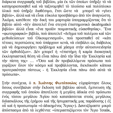
διάρκεια συγγραφῆς τοῦ βιβλίου, μία ἐκ τῶν ὁποίων ὑπῆρξε τὸ νὰ
κατηγοριοποιηθεῖ καὶ νὰ ταξινομηθεῖ τὸ πλούσιο καὶ πολύπλοκο
ὑλικὸ ποὺ ὑπῆρξε διαθέσιμο, ἔτσι ὥστε νὰ μπορεῖ νὰ «γίνει
βιβλίο», ἀλλὰ καὶ νὰ εἶναι εὔκολα προσβάσιμο ἀπὸ τὸν ἀναγνώστη.
Ἀκόμα, κατέθεσε τὴν δική του μαρτυρία ὑπογραμμίζοντας ὅτι τὸ
βιβλίο αὐτὸ «δὲν ἀποτελεῖ ἕνα στεγνὰ ἐπιστημονικὸ ἀκαδημαϊκὸ
βιβλίο» ἀλλὰ εἶναι «ἕνα προϊὸν ποιμαντικῆς εὐαισθησίας». Ἕνα
«φωτογραφικό» βιβλίο, ποὺ ἀποτελεῖ «δεῖγμα τοῦ πολέμου καὶ τῶν
μεθοδεύσεων τοῦ Οἰκουμενισμοῦ», ποὺ προσπαθεῖ σὲ «κάτι
τέτοιες περιπτώσεις ποὺ ὑπάρχουν κενὰ, νὰ εἰσβάλει ὡς διάβολος
γιὰ νὰ δημιουργήσει πρόβλημα καὶ χάσμα στὴν αὐτοσυνειδησία
τῶν ὀρθοδόξων». Δὲν μπορεῖ ἡ «ἐπιστήμη ἢ καμία διοικητικὴ
ἐκκλησιαστικὴ θέση νὰ εἶναι πάνω ἀπὸ τὴν ἴδια τὴν Ἐκκλησία καὶ
τὴν πίστη της» … «Ὅσο καὶ ἂν προβαλλόμενα πρόσωπα ποὺ
γυρίζουν ὄλον τὸν κόσμο καὶ προβάλλονται, διεκδικοῦν κάποια
προτεραιότητα πίστεως - ἡ Ἐκκλησία εἶναι πάνω ἀπὸ αὐτὰ τὰ
πρόσωπα».
Στὴν συνέχεια, ὁ
π. Ἰωάννης Φωτόπουλος
εὐχαρίστησε ὅλους
ὅσους συνέβαλαν στὴν ἔκδοση τοῦ βιβλίου αὐτοῦ, ἔμπνευση τῆς
συγγραφῆς τοῦ ὁποίου ἀποτέλεσε ἡ μεγάλη ἀδικία στὸ πρόσωπο
ἑνὸς τόσου μεγάλου Ἁγίου ποὺ κατατάσσεται στοὺς μεγάλους
διδασκάλους τῆς ἐρήμου καὶ τῆς ἡσυχαστικῆς μας παράδοσης ( ἐξ
οὗ καὶ ἡ προσωνυμία «ὁ ἀδικημένος Ἅγιος»). Δανειζόμαστε μικρὸ
ἀπόσπασμα ἀπὸ τὰ λεχθέντα: «ὑπερασπιζόμενοι τὸν Ἅγιο Ἰσαάκ,