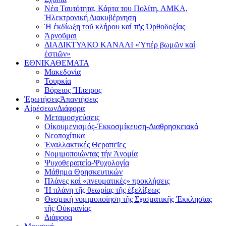
Νέα Ταυτότητα, Κάρτα του Πολίτη, ΑΜΚΑ,
Ἠλεκτρονική Διακυβέρνηση
Ἡ ἐκδίωξη τοῦ κλήρου καί τῆς Ὀρθοδοξίας
Ἀρνοῦμαι
ΔΙΑΔΙΚΤΥΑΚΟ ΚΑΝΑΛΙ «Ὑπέρ βωμῶν καί
ἑστιῶν»
ΕΘΝΙΚΑ
ΘΕΜΑΤΑ
Μακεδονία
Τουρκία
Βόρειος Ἤπειρος
Ἐρωτήσεις
Ἀπαντήσεις
Αἱρέσεων
Διάφορα
Μεταμοσχεύσεις
Οἰκουμενισμός-Ἐκκοσμίκευση-Διαθρησκειακά
Νεοποχίτικα
Ἐναλλακτικές Θεραπεῖες
Νομιμοποιώντας τήν Ἀνομία
Ψυχοθεραπεία-Ψυχολογία
Μάθημα Θρησκευτικών
Πλάνες καὶ «πνευματικές» προκλήσεις
Ἡ πλάνη τῆς θεωρίας τῆς ἐξελίξεως
Θεσμική νομιμοποίηση τῆς Σχισματικῆς Ἐκκλησίας
τῆς Οὐκρανίας
Διάφορα