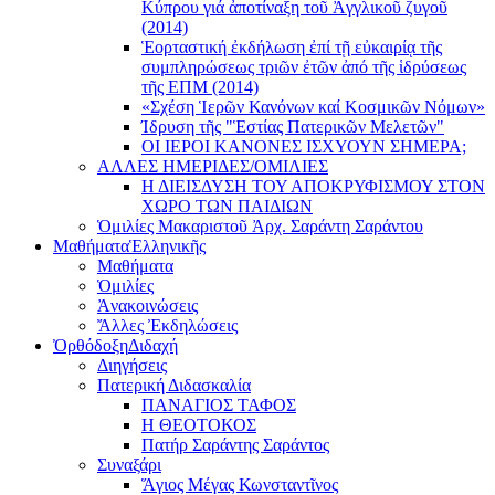
Κύπρου γιά ἀποτίναξη τοῦ Ἀγγλικοῦ ζυγοῦ
(2014)
Ἑορταστική ἐκδήλωση ἐπί τῇ εὐκαιρίᾳ τῆς
συμπληρώσεως τριῶν ἐτῶν ἀπό τῆς ἱδρύσεως
τῆς ΕΠΜ (2014)
«Σχέση Ἱερῶν Κανόνων καί Κοσμικῶν Νόμων»
Ίδρυση τῆς "Ἑστίας Πατερικῶν Μελετῶν"
ΟΙ ΙΕΡΟΙ ΚΑΝΟΝΕΣ ΙΣΧΥΟΥΝ ΣΗΜΕΡΑ;
ΑΛΛΕΣ ΗΜΕΡΙΔΕΣ/ΟΜΙΛΙΕΣ
Η ΔΙΕΙΣΔΥΣΗ ΤΟΥ ΑΠΟΚΡΥΦΙΣΜΟΥ ΣΤΟΝ
ΧΩΡΟ ΤΩΝ ΠΑΙΔΙΩΝ
Ὁμιλίες Μακαριστοῦ Ἀρχ. Σαράντη Σαράντου
Μαθήματα
Ἑλληνικῆς
Μαθήματα
Ὁμιλίες
Ἀνακοινώσεις
Ἄλλες Ἐκδηλώσεις
Ὀρθόδοξη
Διδαχή
Διηγήσεις
Πατερική Διδασκαλία
ΠΑΝΑΓΙΟΣ ΤΑΦΟΣ
Η ΘΕΟΤΟΚΟΣ
Πατήρ Σαράντης Σαράντος
Συναξάρι
Ἅγιος Μέγας Κωνσταντῖνος