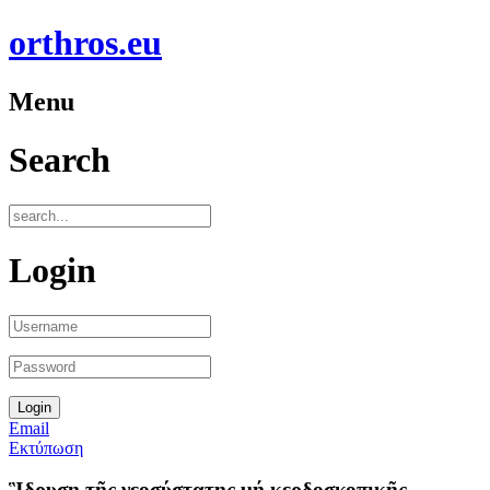
orthros.eu
Menu
Search
Login
Email
Εκτύπωση
Ἳδρυση τῆς νεοσύστατης μή κερδοσκοπικῆς