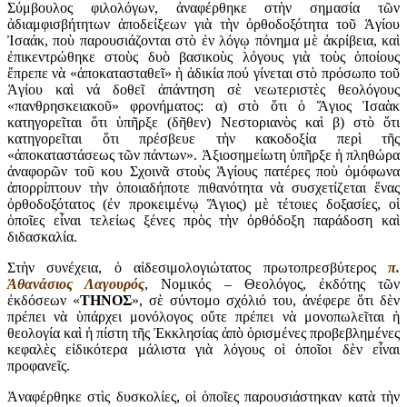
Σύμβουλος φιλολόγων, ἀναφέρθηκε στὴν σημασία τῶν
ἀδιαμφισβήτητων ἀποδείξεων γιὰ τὴν ὀρθοδοξότητα τοῦ Ἁγίου
Ἰσαάκ, ποὺ παρουσιάζονται στὸ ἐν λόγῳ πόνημα μὲ ἀκρίβεια, καὶ
ἐπικεντρώθηκε στοὺς δυὸ βασικοὺς λόγους γιὰ τοὺς ὁποίους
ἔπρεπε νὰ «ἀποκατασταθεῖ» ἡ ἀδικία πού γίνεται στὸ πρόσωπο τοῦ
Ἁγίου καὶ νά δοθεῖ ἀπάντηση σὲ νεωτεριστὲς θεολόγους
«πανθρησκειακοῦ» φρονήματος: α) στὸ ὅτι ὁ Ἅγιος Ἰσαὰκ
κατηγορεῖται ὅτι ὑπῆρξε (δῆθεν) Νεστοριανὸς καὶ β) στὸ ὅτι
κατηγορεῖται ὅτι πρέσβευε τὴν κακοδοξία περὶ τῆς
«ἀποκαταστάσεως τῶν πάντων». Ἀξιοσημείωτη ὑπῆρξε ἡ πληθώρα
ἀναφορῶν τοῦ κου Σχοινᾶ στοὺς Ἁγίους πατέρες ποὺ ὁμόφωνα
ἀπορρίπτουν τὴν ὁποιαδήποτε πιθανότητα νὰ συσχετίζεται ἕνας
ὀρθοδοξότατος (ἐν προκειμένῳ Ἅγιος) μὲ τέτοιες δοξασίες, οἱ
ὁποῖες εἶναι τελείως ξένες πρὸς τὴν ὀρθόδοξη παράδοση καὶ
διδασκαλία.
Στὴν συνέχεια, ὁ αἰδεσιμολογιώτατος πρωτοπρεσβύτερος
π.
Ἀθανάσιος Λαγουρός
, Νομικός – Θεολόγος, ἐκδότης τῶν
ἐκδόσεων «
ΤΗΝΟΣ
», σὲ σύντομο σχόλιό του, ἀνέφερε ὅτι δὲν
πρέπει νὰ ὑπάρχει μονόλογος οὔτε πρέπει νὰ μονοπωλεῖται ἡ
θεολογία καὶ ἡ πίστη τῆς Ἐκκλησίας ἀπὸ ὁρισμένες προβεβλημένες
κεφαλὲς εἰδικότερα μάλιστα γιὰ λόγους οἱ ὁποῖοι δὲν εἶναι
προφανεῖς.
Ἀναφέρθηκε στὶς δυσκολίες, οἱ ὁποῖες παρουσιάστηκαν κατὰ τὴν