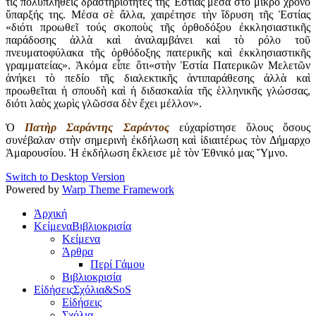
τὶς πολυπληθεῖς δραστηριότητες τῆς Ἑστίας μέσα στὸ μικρὸ χρόνο
ὕπαρξής της. Μέσα σὲ ἄλλα, χαιρέτησε τὴν ἵδρυση τῆς Ἑστίας
«διότι προωθεῖ τούς σκοποὺς τῆς ὀρθοδόξου ἐκκλησιαστικῆς
παράδοσης ἀλλὰ καὶ ἀναλαμβάνει καὶ τὸ ρόλο τοῦ
πνευματοφύλακα τῆς ὀρθόδοξης πατερικῆς καὶ ἐκκλησιαστικῆς
γραμματείας». Ἀκόμα εἶπε ὅτι«στὴν Ἑστία Πατερικῶν Μελετῶν
ἀνήκει τὸ πεδίο τῆς διαλεκτικῆς ἀντιπαράθεσης ἀλλὰ καὶ
προωθεῖται ἡ σπουδὴ καὶ ἡ διδασκαλία τῆς ἑλληνικῆς γλώσσας,
διότι λαὸς χωρὶς γλῶσσα δὲν ἔχει μέλλον».
Ὁ
Πατὴρ Σαράντης Σαράντος
εὐχαρίστησε ὅλους ὅσους
συνέβαλαν στὴν σημερινὴ ἐκδήλωση καὶ ἰδιαιτέρως τὸν Δήμαρχο
Ἁμαρουσίου. Ἡ ἐκδήλωση ἔκλεισε μὲ τὸν Ἐθνικό μας Ὕμνο.
Switch to Desktop Version
Powered by
Warp Theme Framework
Ἀρχική
Κείμενα
Βιβλιοκρισία
Κείμενα
Άρθρα
Περί Γάμου
Βιβλιοκρισία
Εἰδήσεις
Σχόλια&SoS
Εἰδήσεις
Σχόλια