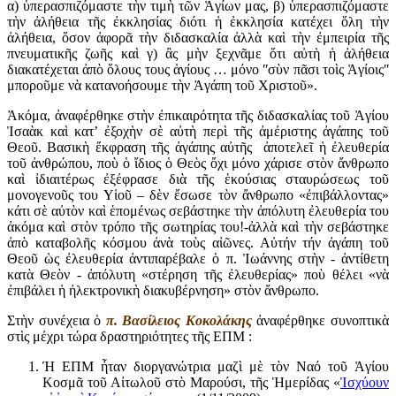
α) ὑπερασπιζόμαστε τὴν τιμὴ τῶν Ἁγίων μας, β) ὑπερασπιζόμαστε
τὴν ἀλήθεια τῆς ἐκκλησίας διότι ἡ ἐκκλησία κατέχει ὅλη τὴν
ἀλήθεια, ὅσον ἀφορᾶ τὴν διδασκαλία ἀλλὰ καὶ τὴν ἐμπειρία τῆς
πνευματικῆς ζωῆς καὶ γ) ἂς μὴν ξεχνᾶμε ὅτι αὐτὴ ἡ ἀλήθεια
διακατέχεται ἀπὸ ὅλους τους ἁγίους … μόνο ʺσὺν πᾶσι τοὶς Ἁγίοιςʺ
μποροῦμε νὰ κατανοήσουμε τὴν Ἀγάπη τοῦ Χριστοῦ».
Ἀκόμα, ἀναφέρθηκε στὴν ἐπικαιρότητα τῆς διδασκαλίας τοῦ Ἁγίου
Ἰσαὰκ καὶ κατ’ ἐξοχὴν σὲ αὐτὴ περὶ τῆς ἀμέριστης ἀγάπης τοῦ
Θεοῦ. Βασικὴ ἔκφραση τῆς ἀγάπης αὐτῆς ἀποτελεῖ ἡ ἐλευθερία
τοῦ ἀνθρώπου, ποὺ ὁ ἴδιος ὁ Θεὸς ὄχι μόνο χάρισε στὸν ἄνθρωπο
καὶ ἰδιαιτέρως ἐξέφρασε διὰ τῆς ἑκούσιας σταυρώσεως τοῦ
μονογενοῦς του Υἱοῦ – δὲν ἔσωσε τὸν ἄνθρωπο «ἐπιβάλλοντας»
κάτι σὲ αὐτὸν καὶ ἑπομένως σεβάστηκε τὴν ἀπόλυτη ἐλευθερία του
ἀκόμα καὶ στὸν τρόπο τῆς σωτηρίας του!-ἀλλὰ καὶ τὴν σεβάστηκε
ἀπὸ καταβολῆς κόσμου ἀνὰ τοὺς αἰῶνες. Αὐτήν τήν ἀγάπη τοῦ
Θεοῦ ὡς ἐλευθερία ἀντιπαρέβαλε ὁ π. Ἰωάννης στὴν - ἀντίθετη
κατὰ Θεὸν - ἀπόλυτη «στέρηση τῆς ἐλευθερίας» ποὺ θέλει «νὰ
ἐπιβάλει ἡ ἠλεκτρονικὴ διακυβέρνηση» στὸν ἄνθρωπο.
Στὴν συνέχεια ὁ
π. Βασίλειος Κοκολάκης
ἀναφέρθηκε συνοπτικὰ
στὶς μέχρι τώρα δραστηριότητες τῆς ΕΠΜ :
Ή ΕΠΜ ἦταν διοργανώτρια μαζὶ μὲ τὸν Ναό τοῦ Ἁγίου
Κοσμᾶ τοῦ Αἰτωλοῦ στὸ Μαρούσι, τῆς Ἡμερίδας «
Ἰσχύουν