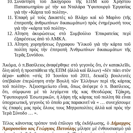
Συνάντηση τοῦ Δικηγόρου τῆς ΕΠΜ κοῦ Χρήστου
Παπασωτηρίου μὲ τὴν κα Νταλάρα Ὑφυπουργὸ Ἐργασίας
γιὰ τὴν «Κάρτα τοῦ πολίτη».
Ἐπαφὴ μὲ τοὺς Δικαστὲς κὸ Βλάχο καὶ κὸ Μαρίνο (τῆς
ἐπιτροπῆς ἀνθρωπίνων δικαιωμάτων) πρὸς ἐνημέρωσή τους
γιὰ τὴν «κάρτα τοῦ πολίτη».
Αἴτηση ἀκυρώσεως στὸ Συμβούλιο Ἐπικρατείας περὶ
ἐξαιρέσεως ἀπὸ τὸ ΑΜΚΑ.
Αἴτηση χορηγήσεως ἔγγραφου Ὑλικοῦ γιὰ τὴν κάρτα τοῦ
πολίτη πρὸς τὴν ἐπιτροπὴ Ἀνθρωπίνων δικαιωμάτων τῆς
Ἱερᾶς Συνόδου.
Ἀκόμα, ὁ π.Βασίλειος ἀναφέρθηκε στὸ γεγονὸς ὅτι, ἐν κατακλεῖδι,
ὅλη αὐτὴ ἡ προσπάθεια τῆς ΕΠΜ (ἀλλὰ καὶ ἄλλων) «δὲν πάει στὸν
ἀέρα» καθότι «στὶς 10 Ἰουνίου τοῦ 2011, δεκαέξι βουλευτὲς
ὑπέβαλαν ἐπερώτηση στὴν Βουλὴ τῶν Ἑλλήνων περὶ τῆς κάρτας
τοῦ πολίτη». Ἀξιοσημείωτο εἶναι, ὅπως ἀνέφερε ὁ π. Βασίλειος,
ὅτι, σύμφωνα μὲ τὰ λεγόμενα τῆς κας Θεοδώρας Τζάκρη,
Ὑφυπουργοῦ Ἐσωτερικῶν, ἡ λήψη τῆς κάρτας τοῦ πολίτη θὰ εἶναι
ὑποχρεωτική, γεγονὸς τὸ ὁποῖο μας παρακινεῖ νὰ « … συνεχίσουμε
τὶς ἐπαφές μας πρὸς ὅλους τους Μητροπολίτες ἀλλὰ καὶ πρὸς τὴν
Ἱερὰ Σύνοδο … ».
Τέλος κάνοντας τρόπον τινά ἐπίλογο τῆς ἐκδήλωσης, ὁ
Δήμαρχος
Ἁμαρουσίου κος Γεώργιος Πατούλης
μίλησε μὲ ἐνθουσιασμὸ γιὰ