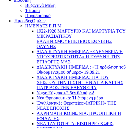
Μουσική
Βυζαντινά Μέλη
Ἰστορία
Παραδοσιακά
Ἡμερίδες
Ὁμιλίες
ΗΜΕΡΙΔΕΣ Ε.Π.Μ.
1922-1920 ΜΑΡΤΥΡΙΟ ΚΑI ΜΑΡΤΥΡIΑ ΤΟΥ
ΜΙΚΡΑΣΙΑΤΙΚΟΥ
EΛΛΗΝΙΣΜΟΥEΠEΤΕΙΟΣ EΘΝΙΚHΣ
O∆YΝΗΣ
ΔΙΑΔΙΚΤΥΑΚΗ ΗΜΕΡΙΔΑ «EΛΕΥΘΕΡΙΑ Ή
YΠΟΧΡΕΩΤΙΚΟΤΗΤΑ» Η ΕΥΘΥΝΗ ΤΗΣ
EΠΙΛΟΓΗΣ ΜΑΣ
ΔΙΑΔΙΚΤΥΑΚΗ ΗΜΕΡΙΔΑ : «Ἡ πρόκληση τοῦ
Οἰκουμενισμοῦ σήμερα» 19.09.21
ΔΙΑΔΙΚΤΥΑΚΗ ΗΜΕΡΙΔΑ: ΓΙΑ ΤΟΥ
ΧΡΙΣΤΟΥ ΤΗΝ ΠΙΣΤΗ ΤΗΝ ΑΓΙΑ ΚΑΙ ΤΗΣ
ΠΑΤΡΙΔΟΣ ΤΗΝ ΕΛΕΥΘΕΡΙΑ
Yoga; Εὐχαριστῶ δὲν θὰ πάρω!
Νέα Θρησκευτικά: Ἡ ἑπόμενη μέρα
Ἐναλλακτικές Θεραπεῖες:
«ΙΑΤΡΙΚΗ» ΤΗΣ
ΝΕΑΣ ΕΠΟΧΗΣ
ΑΧΡΗΜΑΤΗ ΚΟΙΝΩΝΙΑ, ΠΡΟΟΠΤΙΚΗ Η
ΕΦΙΑΛΤΗΣ;
ΝΕΑ ΤΑΥΤΟΤΗΤΑ: ΕΙΣΙΤΗΡΙΟ ΧΩΡΙΣ