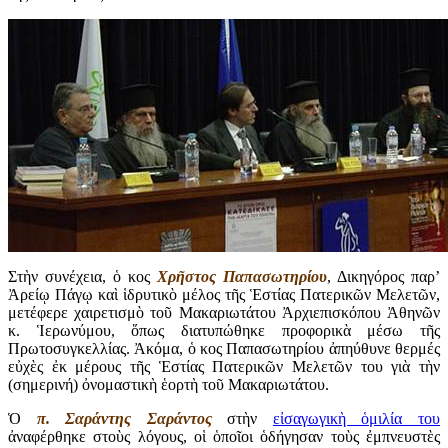
Στὴν συνέχεια, ὁ κος
Χρῆστος Παπασωτηρίου
, Δικηγόρος παρ’
Ἀρείῳ Πάγῳ καὶ ἱδρυτικὸ μέλος τῆς Ἑστίας Πατερικῶν Μελετῶν,
μετέφερε χαιρετισμὸ τοῦ Μακαριωτάτου Ἀρχιεπισκόπου Ἀθηνῶν
κ. Ἱερωνύμου, ὅπως διατυπώθηκε προφορικὰ μέσω τῆς
Πρωτοσυγκελλίας. Ἀκόμα, ὁ κος Παπασωτηρίου ἀπηύθυνε θερμές
εὐχὲς ἐκ μέρους τῆς Ἑστίας Πατερικῶν Μελετῶν του γιὰ τὴν
(σημερινή) ὀνομαστικὴ ἑορτὴ τοῦ Μακαριωτάτου.
Ὁ
π. Σαράντης Σαράντος
στὴν
εἰσαγωγικὴ ὁμιλία του
ἀναφέρθηκε στοὺς λόγους, οἱ ὁποῖοι ὁδήγησαν τοὺς ἐμπνευστὲς