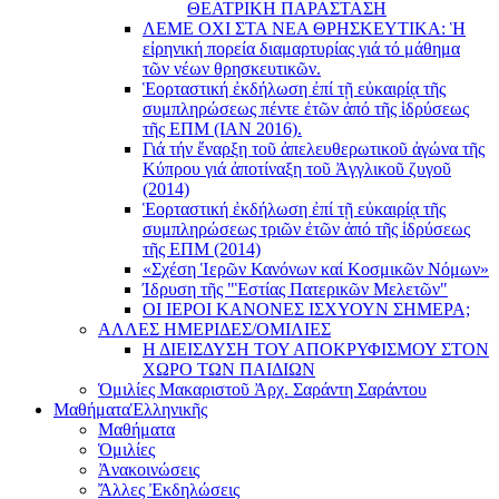
ΘΕΑΤΡΙΚΗ ΠΑΡΑΣΤΑΣΗ
ΛΕΜΕ ΟΧΙ ΣΤΑ ΝΕΑ ΘΡΗΣΚΕΥΤΙΚΑ: Ἡ
εἰρηνική πορεία διαμαρτυρίας γιά τό μάθημα
τῶν νέων θρησκευτικῶν.
Ἑορταστική ἐκδήλωση ἐπί τῇ εὐκαιρίᾳ τῆς
συμπληρώσεως πέντε ἐτῶν ἀπό τῆς ἱδρύσεως
τῆς ΕΠΜ (ΙΑΝ 2016).
Γιά τήν ἔναρξη τοῦ ἀπελευθερωτικοῦ ἀγώνα τῆς
Κύπρου γιά ἀποτίναξη τοῦ Ἀγγλικοῦ ζυγοῦ
(2014)
Ἑορταστική ἐκδήλωση ἐπί τῇ εὐκαιρίᾳ τῆς
συμπληρώσεως τριῶν ἐτῶν ἀπό τῆς ἱδρύσεως
τῆς ΕΠΜ (2014)
«Σχέση Ἱερῶν Κανόνων καί Κοσμικῶν Νόμων»
Ίδρυση τῆς "Ἑστίας Πατερικῶν Μελετῶν"
ΟΙ ΙΕΡΟΙ ΚΑΝΟΝΕΣ ΙΣΧΥΟΥΝ ΣΗΜΕΡΑ;
ΑΛΛΕΣ ΗΜΕΡΙΔΕΣ/ΟΜΙΛΙΕΣ
Η ΔΙΕΙΣΔΥΣΗ ΤΟΥ ΑΠΟΚΡΥΦΙΣΜΟΥ ΣΤΟΝ
ΧΩΡΟ ΤΩΝ ΠΑΙΔΙΩΝ
Ὁμιλίες Μακαριστοῦ Ἀρχ. Σαράντη Σαράντου
Μαθήματα
Ἑλληνικῆς
Μαθήματα
Ὁμιλίες
Ἀνακοινώσεις
Ἄλλες Ἐκδηλώσεις