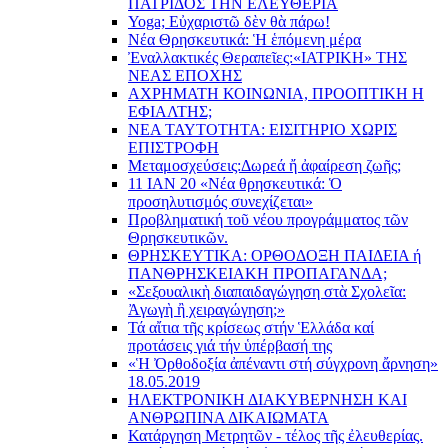
ΠΑΤΡΙΔΟΣ ΤΗΝ ΕΛΕΥΘΕΡΙΑ
Yoga; Εὐχαριστῶ δὲν θὰ πάρω!
Νέα Θρησκευτικά: Ἡ ἑπόμενη μέρα
Ἐναλλακτικές Θεραπεῖες:
«ΙΑΤΡΙΚΗ» ΤΗΣ
ΝΕΑΣ ΕΠΟΧΗΣ
ΑΧΡΗΜΑΤΗ ΚΟΙΝΩΝΙΑ, ΠΡΟΟΠΤΙΚΗ Η
ΕΦΙΑΛΤΗΣ;
ΝΕΑ ΤΑΥΤΟΤΗΤΑ: ΕΙΣΙΤΗΡΙΟ ΧΩΡΙΣ
ΕΠΙΣΤΡΟΦΗ
Μεταμοσχεύσεις:
Δωρεά ἤ ἀφαίρεση ζωῆς;
11 ΙΑΝ 20 «Νέα θρησκευτικά: Ὁ
προσηλυτισμός συνεχίζεται»
Προβληματική τοῦ νέου προγράμματος τῶν
Θρησκευτικῶν.
ΘΡΗΣΚΕΥΤΙΚΑ: ΟΡΘΟΔΟΞΗ ΠΑΙΔΕΙΑ ή
ΠΑΝΘΡΗΣΚΕΙΑΚΗ ΠΡΟΠΑΓΑΝΔΑ;
«Σεξουαλικὴ διαπαιδαγώγηση στὰ Σχολεῖα:
Ἀγωγὴ ἢ χειραγώγηση;»
Τά αἴτια τῆς κρίσεως στήν Ἑλλάδα καί
προτάσεις γιά τήν ὑπέρβασή της
«Ἡ Ὀρθοδοξία ἀπέναντι στή σύγχρονη ἄρνηση»
18.05.2019
ΗΛΕΚΤΡΟΝΙΚΗ ΔΙΑΚΥΒΕΡΝΗΣΗ ΚΑΙ
ΑΝΘΡΩΠΙΝΑ ΔΙΚΑΙΩΜΑΤΑ
Κατάργηση Μετρητῶν - τέλος τῆς ἐλευθερίας.