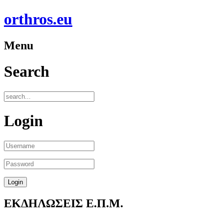
orthros.eu
Menu
Search
Login
ΕΚΔΗΛΩΣΕΙΣ Ε.Π.Μ.