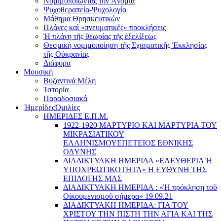
Νομιμοποιώντας τήν Ἀνομία
Ψυχοθεραπεία-Ψυχολογία
Μάθημα Θρησκευτικών
Πλάνες καὶ «πνευματικές» προκλήσεις
Ἡ πλάνη τῆς θεωρίας τῆς ἐξελίξεως
Θεσμική νομιμοποίηση τῆς Σχισματικῆς Ἐκκλησίας
τῆς Οὐκρανίας
Διάφορα
Μουσική
Βυζαντινά Μέλη
Ἰστορία
Παραδοσιακά
Ἡμερίδες
Ὁμιλίες
ΗΜΕΡΙΔΕΣ Ε.Π.Μ.
1922-1920 ΜΑΡΤΥΡΙΟ ΚΑI ΜΑΡΤΥΡIΑ ΤΟΥ
ΜΙΚΡΑΣΙΑΤΙΚΟΥ
EΛΛΗΝΙΣΜΟΥEΠEΤΕΙΟΣ EΘΝΙΚHΣ
O∆YΝΗΣ
ΔΙΑΔΙΚΤΥΑΚΗ ΗΜΕΡΙΔΑ «EΛΕΥΘΕΡΙΑ Ή
YΠΟΧΡΕΩΤΙΚΟΤΗΤΑ» Η ΕΥΘΥΝΗ ΤΗΣ
EΠΙΛΟΓΗΣ ΜΑΣ
ΔΙΑΔΙΚΤΥΑΚΗ ΗΜΕΡΙΔΑ : «Ἡ πρόκληση τοῦ
Οἰκουμενισμοῦ σήμερα» 19.09.21
ΔΙΑΔΙΚΤΥΑΚΗ ΗΜΕΡΙΔΑ: ΓΙΑ ΤΟΥ
ΧΡΙΣΤΟΥ ΤΗΝ ΠΙΣΤΗ ΤΗΝ ΑΓΙΑ ΚΑΙ ΤΗΣ