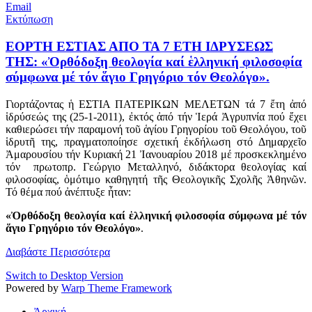
Email
Εκτύπωση
ΕΟΡΤΗ ΕΣΤΙΑΣ ΑΠΟ ΤΑ 7 ΕΤΗ ΙΔΡΥΣΕΩΣ
ΤΗΣ: «Ὀρθόδοξη θεολογία καί ἑλληνική φιλοσοφία
σύμφωνα μέ τόν ἅγιο Γρηγόριο τόν Θεολόγο».
Γιορτάζοντας ἡ ΕΣΤΙΑ ΠΑΤΕΡΙΚΩΝ ΜΕΛΕΤΩΝ τά 7 ἔτη ἀπό
ἱδρύσεώς της (25-1-2011), ἐκτός ἀπό τήν Ἱερά Ἀγρυπνία πού ἔχει
καθιερώσει τήν παραμονή τοῦ ἁγίου Γρηγορίου τοῦ Θεολόγου, τοῦ
ἱδρυτῆ της, πραγματοποίησε σχετική ἐκδήλωση στό Δημαρχεῖο
Ἀμαρουσίου τήν Κυριακή 21 Ἰανουαρίου 2018 μέ προσκεκλημένο
τόν πρωτοπρ. Γεώργιο Μεταλληνό, διδάκτορα θεολογίας καί
φιλοσοφίας, ὁμότιμο καθηγητή τῆς Θεολογικῆς Σχολῆς Ἀθηνῶν.
Τό θέμα πού ἀνέπτυξε ἦταν:
«Ὀρθόδοξη θεολογία καί ἑλληνική φιλοσοφία
σύμφωνα μέ τόν
ἅγιο Γρηγόριο τόν Θεολόγο»
.
Διαβάστε Περισσότερα
Switch to Desktop Version
Powered by
Warp Theme Framework
Ἀρχική