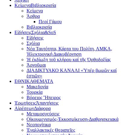
Κείμενα
Βιβλιοκρισία
Κείμενα
Άρθρα
Περί Γάμου
Βιβλιοκρισία
Εἰδήσεις
Σχόλια&SoS
Εἰδήσεις
Σχόλια
Νέα Ταυτότητα, Κάρτα του Πολίτη, ΑΜΚΑ,
Ἠλεκτρονική Διακυβέρνηση
Ἡ ἐκδίωξη τοῦ κλήρου καί τῆς Ὀρθοδοξίας
Ἀρνοῦμαι
ΔΙΑΔΙΚΤΥΑΚΟ ΚΑΝΑΛΙ «Ὑπέρ βωμῶν καί
ἑστιῶν»
ΕΘΝΙΚΑ
ΘΕΜΑΤΑ
Μακεδονία
Τουρκία
Βόρειος Ἤπειρος
Ἐρωτήσεις
Ἀπαντήσεις
Αἱρέσεων
Διάφορα
Μεταμοσχεύσεις
Οἰκουμενισμός-Ἐκκοσμίκευση-Διαθρησκειακά
Νεοποχίτικα
Ἐναλλακτικές Θεραπεῖες