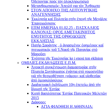
Ὁδεύοντας πρός τόν ὁλοκληρωτισμό
Μετανθρωπισμός: Ἀπειλή για τὸν Ἂνθρωπο
ΣΤΟΝ ΑΠΟΗΧΟ ΤΗΣ ΛΕΙΤΟΥΡΓΙΚΗΣ
ΑΝΑΓΕΝΝΗΣΗΣ
Ἐκκλησία καί Πολιτεία στήν ἐποχή τῆς Μεγάλης
Ἐπανεκκίνησης
ΕΠΜ ΗΜΕΡΙΔΑ 01.02.25 - ΠΑΣΧΑΛΙΟΣ
ΚΑΝΟΝΑΣ: ΟΡΟΣ ΑΜΕΤΑΚΙΝΗΤΟΣ
ΕΝΌΤΗΤΟΣ ΤΗΣ ΟΡΘΟΔΟΞΟΥ
ΕΚΚΛΗΣΊΑΣ
Πατήρ Σαράντης , ὁ ἁγιασμένος ἐφημέριος καί
πνευματικός τοῦ Ἱ.Ναοῦ τῆς Παναγίας στό
Μαροῦσι
Ἑνότητα τῆς Ἐκκλησίας ke i enosi ton eklision
ΟΜΙΛΙΕΣ-ΕΚΔΗΛΩΣΕΙΣ Ε.Π.Μ.
Ἀνοικτή συγκέντρωση διαμαρτυρίας στήν
Πλατεία Συντάγματος ἐνάντια στό νομοσχέδιο
γιά τήν θεσμοθέτηση «γάμου» καί υἱοθεσίας
ἀπό ὁμοφυλόφιλους
Διαδικτυακή ἐκδήλωση 10ῃ ἐπετείῳ ἀπό τήν
ἵδρυσή τῆς Ἑστίας
Κοπή βασιλόπιττας Ἑστίας Πατερικῶν Μελετῶν
2015
Διάφορες
ΑΓΙΑ ΦΙΛΟΘΕΗ Η ΑΘΗΝΑΙΑ: