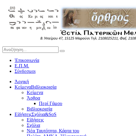
Ἐπικοινωνία
Ε.Π.Μ.
Σύνδεσμοι
Ἀρχική
Κείμενα
Βιβλιοκρισία
Κείμενα
Άρθρα
Περί Γάμου
Βιβλιοκρισία
Εἰδήσεις
Σχόλια&SoS
Εἰδήσεις
Σχόλια
Νέα Ταυτότητα, Κάρτα του