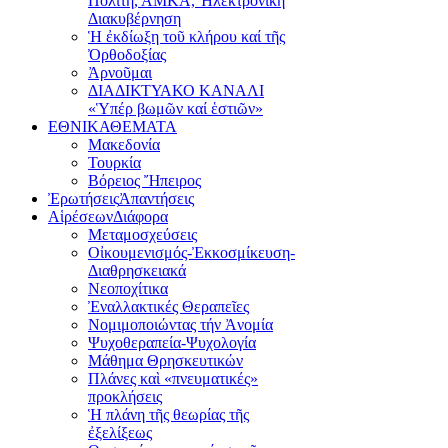
Πολίτη, ΑΜΚΑ, Ἠλεκτρονική
Διακυβέρνηση
Ἡ ἐκδίωξη τοῦ κλήρου καί τῆς
Ὀρθοδοξίας
Ἀρνοῦμαι
ΔΙΑΔΙΚΤΥΑΚΟ ΚΑΝΑΛΙ
«Ὑπέρ βωμῶν καί ἑστιῶν»
ΕΘΝΙΚΑ
ΘΕΜΑΤΑ
Μακεδονία
Τουρκία
Βόρειος Ἤπειρος
Ἐρωτήσεις
Ἀπαντήσεις
Αἱρέσεων
Διάφορα
Μεταμοσχεύσεις
Οἰκουμενισμός-Ἐκκοσμίκευση-
Διαθρησκειακά
Νεοποχίτικα
Ἐναλλακτικές Θεραπεῖες
Νομιμοποιώντας τήν Ἀνομία
Ψυχοθεραπεία-Ψυχολογία
Μάθημα Θρησκευτικών
Πλάνες καὶ «πνευματικές»
προκλήσεις
Ἡ πλάνη τῆς θεωρίας τῆς
ἐξελίξεως