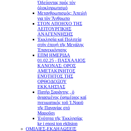
Ὁδεύοντας πρός τόν
ὁλοκληρωτισμό
Μετανθρωπισμός: Ἀπειλή
για τὸν Ἂνθρωπο
ΣΤΟΝ ΑΠΟΗΧΟ ΤΗΣ
ΛΕΙΤΟΥΡΓΙΚΗΣ
ΑΝΑΓΕΝΝΗΣΗΣ
Ἐκκλησία καί Πολιτεία
στήν ἐποχή τῆς Μεγάλης
Ἐπανεκκίνησης
ΕΠΜ ΗΜΕΡΙΔΑ
01.02.25 - ΠΑΣΧΑΛΙΟΣ
ΚΑΝΟΝΑΣ: ΟΡΟΣ
ΑΜΕΤΑΚΙΝΗΤΟΣ
ΕΝΌΤΗΤΟΣ ΤΗΣ
ΟΡΘΟΔΟΞΟΥ
ΕΚΚΛΗΣΊΑΣ
Πατήρ Σαράντης , ὁ
ἁγιασμένος ἐφημέριος καί
πνευματικός τοῦ Ἱ.Ναοῦ
τῆς Παναγίας στό
Μαροῦσι
Ἑνότητα τῆς Ἐκκλησίας
ke i enosi ton eklision
ΟΜΙΛΙΕΣ-ΕΚΔΗΛΩΣΕΙΣ