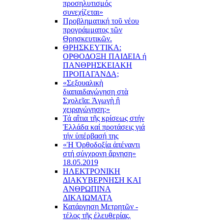
προσηλυτισμός
συνεχίζεται»
Προβληματική τοῦ νέου
προγράμματος τῶν
Θρησκευτικῶν.
ΘΡΗΣΚΕΥΤΙΚΑ:
ΟΡΘΟΔΟΞΗ ΠΑΙΔΕΙΑ ή
ΠΑΝΘΡΗΣΚΕΙΑΚΗ
ΠΡΟΠΑΓΑΝΔΑ;
«Σεξουαλικὴ
διαπαιδαγώγηση στὰ
Σχολεῖα: Ἀγωγὴ ἢ
χειραγώγηση;»
Τά αἴτια τῆς κρίσεως στήν
Ἑλλάδα καί προτάσεις γιά
τήν ὑπέρβασή της
«Ἡ Ὀρθοδοξία ἀπέναντι
στή σύγχρονη ἄρνηση»
18.05.2019
ΗΛΕΚΤΡΟΝΙΚΗ
ΔΙΑΚΥΒΕΡΝΗΣΗ ΚΑΙ
ΑΝΘΡΩΠΙΝΑ
ΔΙΚΑΙΩΜΑΤΑ
Κατάργηση Μετρητῶν -
τέλος τῆς ἐλευθερίας.