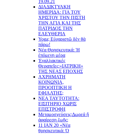
19.09.21
ΔΙΑΔΙΚΤΥΑΚΗ
ΗΜΕΡΙΔΑ: ΓΙΑ ΤΟΥ
ΧΡΙΣΤΟΥ ΤΗΝ ΠΙΣΤΗ
ΤΗΝ ΑΓΙΑ ΚΑΙ ΤΗΣ
ΠΑΤΡΙΔΟΣ ΤΗΝ
ΕΛΕΥΘΕΡΙΑ
Yoga; Εὐχαριστῶ δὲν θὰ
πάρω!
Νέα Θρησκευτικά: Ἡ
ἑπόμενη μέρα
Ἐναλλακτικές
Θεραπεῖες:
«ΙΑΤΡΙΚΗ»
ΤΗΣ ΝΕΑΣ ΕΠΟΧΗΣ
ΑΧΡΗΜΑΤΗ
ΚΟΙΝΩΝΙΑ,
ΠΡΟΟΠΤΙΚΗ Η
ΕΦΙΑΛΤΗΣ;
ΝΕΑ ΤΑΥΤΟΤΗΤΑ:
ΕΙΣΙΤΗΡΙΟ ΧΩΡΙΣ
ΕΠΙΣΤΡΟΦΗ
Μεταμοσχεύσεις:
Δωρεά ἤ
ἀφαίρεση ζωῆς;
11 ΙΑΝ 20 «Νέα
θρησκευτικά: Ὁ