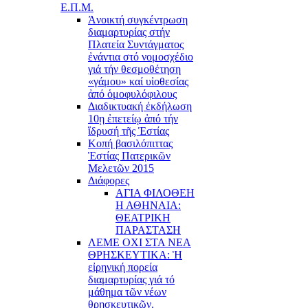
Ε.Π.Μ.
Ἀνοικτή συγκέντρωση
διαμαρτυρίας στήν
Πλατεία Συντάγματος
ἐνάντια στό νομοσχέδιο
γιά τήν θεσμοθέτηση
«γάμου» καί υἱοθεσίας
ἀπό ὁμοφυλόφιλους
Διαδικτυακή ἐκδήλωση
10ῃ ἐπετείῳ ἀπό τήν
ἵδρυσή τῆς Ἑστίας
Κοπή βασιλόπιττας
Ἑστίας Πατερικῶν
Μελετῶν 2015
Διάφορες
ΑΓΙΑ ΦΙΛΟΘΕΗ
Η ΑΘΗΝΑΙΑ:
ΘΕΑΤΡΙΚΗ
ΠΑΡΑΣΤΑΣΗ
ΛΕΜΕ ΟΧΙ ΣΤΑ ΝΕΑ
ΘΡΗΣΚΕΥΤΙΚΑ: Ἡ
εἰρηνική πορεία
διαμαρτυρίας γιά τό
μάθημα τῶν νέων
θρησκευτικῶν.