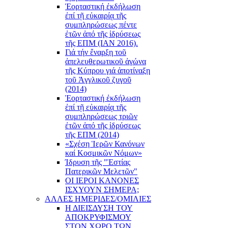
Ἑορταστική ἐκδήλωση
ἐπί τῇ εὐκαιρίᾳ τῆς
συμπληρώσεως πέντε
ἐτῶν ἀπό τῆς ἱδρύσεως
τῆς ΕΠΜ (ΙΑΝ 2016).
Γιά τήν ἔναρξη τοῦ
ἀπελευθερωτικοῦ ἀγώνα
τῆς Κύπρου γιά ἀποτίναξη
τοῦ Ἀγγλικοῦ ζυγοῦ
(2014)
Ἑορταστική ἐκδήλωση
ἐπί τῇ εὐκαιρίᾳ τῆς
συμπληρώσεως τριῶν
ἐτῶν ἀπό τῆς ἱδρύσεως
τῆς ΕΠΜ (2014)
«Σχέση Ἱερῶν Κανόνων
καί Κοσμικῶν Νόμων»
Ίδρυση τῆς "Ἑστίας
Πατερικῶν Μελετῶν"
ΟΙ ΙΕΡΟΙ ΚΑΝΟΝΕΣ
ΙΣΧΥΟΥΝ ΣΗΜΕΡΑ;
ΑΛΛΕΣ ΗΜΕΡΙΔΕΣ/ΟΜΙΛΙΕΣ
Η ΔΙΕΙΣΔΥΣΗ ΤΟΥ
ΑΠΟΚΡΥΦΙΣΜΟΥ
ΣΤΟΝ ΧΩΡΟ ΤΩΝ