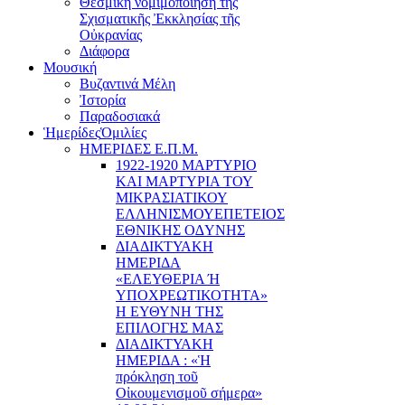
Θεσμική νομιμοποίηση τῆς
Σχισματικῆς Ἐκκλησίας τῆς
Οὐκρανίας
Διάφορα
Μουσική
Βυζαντινά Μέλη
Ἰστορία
Παραδοσιακά
Ἡμερίδες
Ὁμιλίες
ΗΜΕΡΙΔΕΣ Ε.Π.Μ.
1922-1920 ΜΑΡΤΥΡΙΟ
ΚΑI ΜΑΡΤΥΡIΑ ΤΟΥ
ΜΙΚΡΑΣΙΑΤΙΚΟΥ
EΛΛΗΝΙΣΜΟΥEΠEΤΕΙΟΣ
EΘΝΙΚHΣ O∆YΝΗΣ
ΔΙΑΔΙΚΤΥΑΚΗ
ΗΜΕΡΙΔΑ
«EΛΕΥΘΕΡΙΑ Ή
YΠΟΧΡΕΩΤΙΚΟΤΗΤΑ»
Η ΕΥΘΥΝΗ ΤΗΣ
EΠΙΛΟΓΗΣ ΜΑΣ
ΔΙΑΔΙΚΤΥΑΚΗ
ΗΜΕΡΙΔΑ : «Ἡ
πρόκληση τοῦ
Οἰκουμενισμοῦ σήμερα»