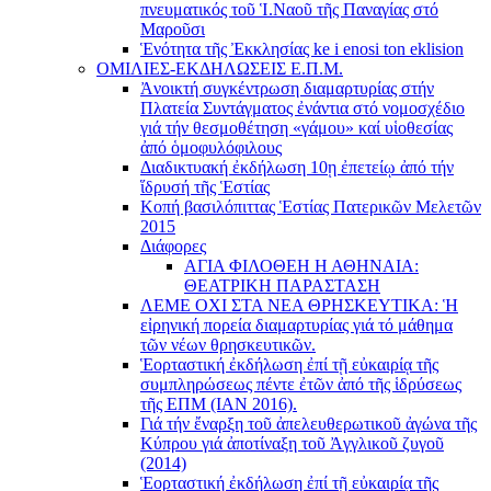
πνευματικός τοῦ Ἱ.Ναοῦ τῆς Παναγίας στό
Μαροῦσι
Ἑνότητα τῆς Ἐκκλησίας ke i enosi ton eklision
ΟΜΙΛΙΕΣ-ΕΚΔΗΛΩΣΕΙΣ Ε.Π.Μ.
Ἀνοικτή συγκέντρωση διαμαρτυρίας στήν
Πλατεία Συντάγματος ἐνάντια στό νομοσχέδιο
γιά τήν θεσμοθέτηση «γάμου» καί υἱοθεσίας
ἀπό ὁμοφυλόφιλους
Διαδικτυακή ἐκδήλωση 10ῃ ἐπετείῳ ἀπό τήν
ἵδρυσή τῆς Ἑστίας
Κοπή βασιλόπιττας Ἑστίας Πατερικῶν Μελετῶν
2015
Διάφορες
ΑΓΙΑ ΦΙΛΟΘΕΗ Η ΑΘΗΝΑΙΑ:
ΘΕΑΤΡΙΚΗ ΠΑΡΑΣΤΑΣΗ
ΛΕΜΕ ΟΧΙ ΣΤΑ ΝΕΑ ΘΡΗΣΚΕΥΤΙΚΑ: Ἡ
εἰρηνική πορεία διαμαρτυρίας γιά τό μάθημα
τῶν νέων θρησκευτικῶν.
Ἑορταστική ἐκδήλωση ἐπί τῇ εὐκαιρίᾳ τῆς
συμπληρώσεως πέντε ἐτῶν ἀπό τῆς ἱδρύσεως
τῆς ΕΠΜ (ΙΑΝ 2016).
Γιά τήν ἔναρξη τοῦ ἀπελευθερωτικοῦ ἀγώνα τῆς
Κύπρου γιά ἀποτίναξη τοῦ Ἀγγλικοῦ ζυγοῦ
(2014)
Ἑορταστική ἐκδήλωση ἐπί τῇ εὐκαιρίᾳ τῆς