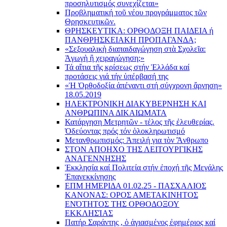
προσηλυτισμός συνεχίζεται»
Προβληματική τοῦ νέου προγράμματος τῶν
Θρησκευτικῶν.
ΘΡΗΣΚΕΥΤΙΚΑ: ΟΡΘΟΔΟΞΗ ΠΑΙΔΕΙΑ ή
ΠΑΝΘΡΗΣΚΕΙΑΚΗ ΠΡΟΠΑΓΑΝΔΑ;
«Σεξουαλικὴ διαπαιδαγώγηση στὰ Σχολεῖα:
Ἀγωγὴ ἢ χειραγώγηση;»
Τά αἴτια τῆς κρίσεως στήν Ἑλλάδα καί
προτάσεις γιά τήν ὑπέρβασή της
«Ἡ Ὀρθοδοξία ἀπέναντι στή σύγχρονη ἄρνηση»
18.05.2019
ΗΛΕΚΤΡΟΝΙΚΗ ΔΙΑΚΥΒΕΡΝΗΣΗ ΚΑΙ
ΑΝΘΡΩΠΙΝΑ ΔΙΚΑΙΩΜΑΤΑ
Κατάργηση Μετρητῶν - τέλος τῆς ἐλευθερίας.
Ὁδεύοντας πρός τόν ὁλοκληρωτισμό
Μετανθρωπισμός: Ἀπειλή για τὸν Ἂνθρωπο
ΣΤΟΝ ΑΠΟΗΧΟ ΤΗΣ ΛΕΙΤΟΥΡΓΙΚΗΣ
ΑΝΑΓΕΝΝΗΣΗΣ
Ἐκκλησία καί Πολιτεία στήν ἐποχή τῆς Μεγάλης
Ἐπανεκκίνησης
ΕΠΜ ΗΜΕΡΙΔΑ 01.02.25 - ΠΑΣΧΑΛΙΟΣ
ΚΑΝΟΝΑΣ: ΟΡΟΣ ΑΜΕΤΑΚΙΝΗΤΟΣ
ΕΝΌΤΗΤΟΣ ΤΗΣ ΟΡΘΟΔΟΞΟΥ
ΕΚΚΛΗΣΊΑΣ
Πατήρ Σαράντης , ὁ ἁγιασμένος ἐφημέριος καί