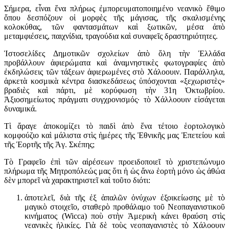
Σήμερα, εἶναι ἕνα πλήρως ἐμπορευματοποιημένο νεανικὸ ἔθιμο
ὅπου δεσπόζουν οἱ μορφὲς τῆς μάγισας, τῆς σκαλισμένης
κολοκύθας, τῶν φαντασμάτων καὶ ξωτικῶν, μέσα ἀπὸ
μεταμφιέσεις, παιχνίδια, τραγούδια καὶ συναφεῖς δραστηριότητες.
Ἱστοσελίδες Δημοτικῶν σχολείων ἀπὸ ὅλη τὴν Ἑλλάδα
προβάλλουν ἀφιερώματα καὶ ἀναμνηστικὲς φωτογραφίες ἀπὸ
ἐκδηλώσεις τῶν τάξεων ἀφιερωμένες στὸ Χάλοουιν. Παράλληλα,
ἀρκετὰ κοσμικὰ κέντρα διασκεδάσεως ὑπόσχονται «ξεχωριστὲς»
βραδιὲς καὶ πάρτι, μὲ κορύφωση τὴν 31η Ὀκτωβρίου.
Ἀξιοσημείωτος πράγματι συγχρονισμός· τὸ Χάλλοουιν εἰσάγεται
δυναμικά.
Τὶ ἄραγε ἀποκομίζει τὸ παιδὶ ἀπὸ ἕνα τέτοιο ἑορτολογικὸ
κομφούζιο καὶ μάλιστα στὶς ἡμέρες τῆς Ἐθνικῆς μας Ἐπετείου καὶ
τῆς Ἑορτῆς τῆς Ἁγ. Σκέπης;
Τὸ Γραφεῖο ἐπὶ τῶν αἱρέσεων προειδοποιεῖ τὸ χριστεπώνυμο
πλήρωμα τῆς Μητροπόλεώς μας ὅτι ἡ ὡς ἄνω ἑορτὴ μόνο ὡς ἀθώα
δὲν μπορεῖ νὰ χαρακτηριστεῖ καὶ τοῦτο διότι:
ἀποτελεῖ, διὰ τῆς ἐξ ἁπαλῶν ὀνύχων ἐξοικείωσης μὲ τὸ
μαγικὸ στοιχεῖο, σταθερὸ προθάλαμο τοῦ Νεοπαγανιστικοῦ
κινήματος (Wicca) ποὺ στὴν Ἀμερικὴ κάνει θραύση στὶς
νεανικὲς ἡλικίες. Γιὰ δὲ τοὺς νεοπαγανιστὲς τὸ Χάλοουιν