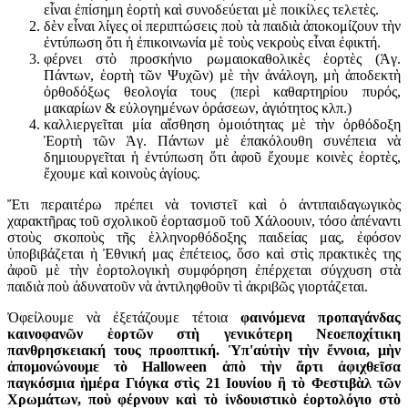
εἶναι ἐπίσημη ἑορτὴ καὶ συνοδεύεται μὲ ποικίλες τελετὲς.
δὲν εἶναι λίγες οἱ περιπτώσεις ποὺ τὰ παιδιὰ ἀποκομίζουν τὴν
ἐντύπωση ὅτι ἡ ἐπικοινωνία μὲ τοὺς νεκροὺς εἶναι ἐφικτή.
φέρνει στὸ προσκήνιο ρωμαιοκαθολικὲς ἑορτὲς (Ἁγ.
Πάντων, ἑορτὴ τῶν Ψυχῶν) μὲ τὴν ἀνάλογη, μὴ ἀποδεκτὴ
ὀρθοδόξως θεολογία τους (περὶ καθαρτηρίου πυρός,
μακαρίων & εὐλογημένων ὁράσεων, ἁγιότητος κλπ.)
καλλιεργεῖται μία αἴσθηση ὁμοιότητας μὲ τὴν ὀρθόδοξη
Ἑορτὴ τῶν Ἁγ. Πάντων μὲ ἐπακόλουθη συνέπεια νὰ
δημιουργεῖται ἡ ἐντύπωση ὅτι ἀφοῦ ἔχουμε κοινὲς ἑορτὲς,
ἔχουμε καὶ κοινοὺς ἁγίους.
Ἔτι περαιτέρω πρέπει νὰ τονιστεῖ καὶ ὁ ἀντιπαιδαγωγικὸς
χαρακτῆρας τοῦ σχολικοῦ ἑορτασμοῦ τοῦ Χάλοουιν, τόσο ἀπέναντι
στοὺς σκοποὺς τῆς ἑλληνορθόδοξης παιδείας μας, ἐφόσον
ὑποβιβάζεται ἡ Ἐθνική μας ἐπέτειος, ὅσο καὶ στὶς πρακτικὲς της
ἀφοῦ μὲ τὴν ἑορτολογικὴ συμφόρηση ἐπέρχεται σύγχυση στὰ
παιδιὰ ποὺ ἀδυνατοῦν νὰ ἀντιληφθοῦν τὶ ἀκριβῶς γιορτάζεται.
Ὀφείλουμε νὰ ἐξετάζουμε τέτοια
φαινόμενα προπαγάνδας
καινοφανῶν ἑορτῶν στὴ γενικότερη Νεοεποχίτικη
πανθρησκειακή τους προοπτική. Ὑπ'αὐτὴν τὴν ἔννοια, μὴν
ἀπομονώνουμε τὸ Halloween ἀπὸ τὴν ἄρτι ἀφιχθεῖσα
παγκόσμια ἡμέρα Γιόγκα στὶς 21 Ιουνίου ἢ τὸ Φεστιβὰλ τῶν
Χρωμάτων, ποὺ φέρνουν καὶ τὸ ἰνδουιστικὸ ἐορτολόγιο στὸ