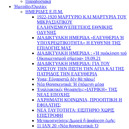
Παραδοσιακά
Ἡμερίδες
Ὁμιλίες
ΗΜΕΡΙΔΕΣ Ε.Π.Μ.
1922-1920 ΜΑΡΤΥΡΙΟ ΚΑI ΜΑΡΤΥΡIΑ ΤΟΥ
ΜΙΚΡΑΣΙΑΤΙΚΟΥ
EΛΛΗΝΙΣΜΟΥEΠEΤΕΙΟΣ EΘΝΙΚHΣ
O∆YΝΗΣ
ΔΙΑΔΙΚΤΥΑΚΗ ΗΜΕΡΙΔΑ «EΛΕΥΘΕΡΙΑ Ή
YΠΟΧΡΕΩΤΙΚΟΤΗΤΑ» Η ΕΥΘΥΝΗ ΤΗΣ
EΠΙΛΟΓΗΣ ΜΑΣ
ΔΙΑΔΙΚΤΥΑΚΗ ΗΜΕΡΙΔΑ : «Ἡ πρόκληση τοῦ
Οἰκουμενισμοῦ σήμερα» 19.09.21
ΔΙΑΔΙΚΤΥΑΚΗ ΗΜΕΡΙΔΑ: ΓΙΑ ΤΟΥ
ΧΡΙΣΤΟΥ ΤΗΝ ΠΙΣΤΗ ΤΗΝ ΑΓΙΑ ΚΑΙ ΤΗΣ
ΠΑΤΡΙΔΟΣ ΤΗΝ ΕΛΕΥΘΕΡΙΑ
Yoga; Εὐχαριστῶ δὲν θὰ πάρω!
Νέα Θρησκευτικά: Ἡ ἑπόμενη μέρα
Ἐναλλακτικές Θεραπεῖες:
«ΙΑΤΡΙΚΗ» ΤΗΣ
ΝΕΑΣ ΕΠΟΧΗΣ
ΑΧΡΗΜΑΤΗ ΚΟΙΝΩΝΙΑ, ΠΡΟΟΠΤΙΚΗ Η
ΕΦΙΑΛΤΗΣ;
ΝΕΑ ΤΑΥΤΟΤΗΤΑ: ΕΙΣΙΤΗΡΙΟ ΧΩΡΙΣ
ΕΠΙΣΤΡΟΦΗ
Μεταμοσχεύσεις:
Δωρεά ἤ ἀφαίρεση ζωῆς;
11 ΙΑΝ 20 «Νέα θρησκευτικά: Ὁ