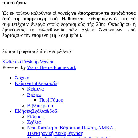
προσκήνιο.
Ὡς ἐκ τούτου καλοῦνται οἱ γονεῖς
νὰ ἀποτρέπουν τὰ παιδιά τους
ἀπὸ τὴ συμμετοχὴ στὸ Halloween
, ἐνθαρρύνοντάς τα νὰ
συμμετέχουν ἐνεργὰ στοὺς ἑορτασμοὺς τῆς 28ης Ὀκτωβρίου ἢ
ἐμπνέοντας τὴ φιλανθρωπία τῶν Ἁγίων Ἀναργύρων, ποὺ
ἑορτάζουν τὴν ἑπομένη (1η Νοεμβρίου).
ἐκ τοῦ Γραφείου ἐπὶ τῶν Αἱρέσεων
Switch to Desktop Version
Powered by
Warp Theme Framework
Ἀρχική
Κείμενα
Βιβλιοκρισία
Κείμενα
Άρθρα
Περί Γάμου
Βιβλιοκρισία
Εἰδήσεις
Σχόλια&SoS
Εἰδήσεις
Σχόλια
Νέα Ταυτότητα, Κάρτα του Πολίτη, ΑΜΚΑ,
Ἠλεκτρονική Διακυβέρνηση