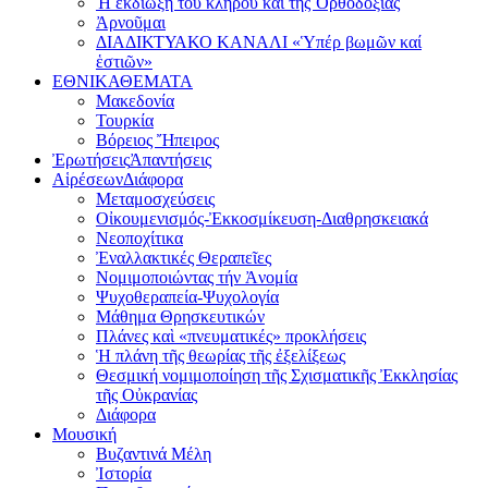
Ἡ ἐκδίωξη τοῦ κλήρου καί τῆς Ὀρθοδοξίας
Ἀρνοῦμαι
ΔΙΑΔΙΚΤΥΑΚΟ ΚΑΝΑΛΙ «Ὑπέρ βωμῶν καί
ἑστιῶν»
ΕΘΝΙΚΑ
ΘΕΜΑΤΑ
Μακεδονία
Τουρκία
Βόρειος Ἤπειρος
Ἐρωτήσεις
Ἀπαντήσεις
Αἱρέσεων
Διάφορα
Μεταμοσχεύσεις
Οἰκουμενισμός-Ἐκκοσμίκευση-Διαθρησκειακά
Νεοποχίτικα
Ἐναλλακτικές Θεραπεῖες
Νομιμοποιώντας τήν Ἀνομία
Ψυχοθεραπεία-Ψυχολογία
Μάθημα Θρησκευτικών
Πλάνες καὶ «πνευματικές» προκλήσεις
Ἡ πλάνη τῆς θεωρίας τῆς ἐξελίξεως
Θεσμική νομιμοποίηση τῆς Σχισματικῆς Ἐκκλησίας
τῆς Οὐκρανίας
Διάφορα
Μουσική
Βυζαντινά Μέλη
Ἰστορία