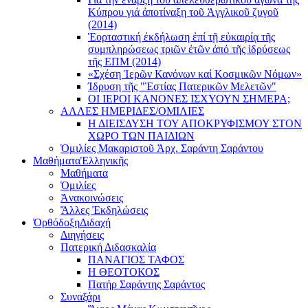
Κύπρου γιά ἀποτίναξη τοῦ Ἀγγλικοῦ ζυγοῦ
(2014)
Ἑορταστική ἐκδήλωση ἐπί τῇ εὐκαιρίᾳ τῆς
συμπληρώσεως τριῶν ἐτῶν ἀπό τῆς ἱδρύσεως
τῆς ΕΠΜ (2014)
«Σχέση Ἱερῶν Κανόνων καί Κοσμικῶν Νόμων»
Ίδρυση τῆς "Ἑστίας Πατερικῶν Μελετῶν"
ΟΙ ΙΕΡΟΙ ΚΑΝΟΝΕΣ ΙΣΧΥΟΥΝ ΣΗΜΕΡΑ;
ΑΛΛΕΣ ΗΜΕΡΙΔΕΣ/ΟΜΙΛΙΕΣ
Η ΔΙΕΙΣΔΥΣΗ ΤΟΥ ΑΠΟΚΡΥΦΙΣΜΟΥ ΣΤΟΝ
ΧΩΡΟ ΤΩΝ ΠΑΙΔΙΩΝ
Ὁμιλίες Μακαριστοῦ Ἀρχ. Σαράντη Σαράντου
Μαθήματα
Ἑλληνικῆς
Μαθήματα
Ὁμιλίες
Ἀνακοινώσεις
Ἄλλες Ἐκδηλώσεις
Ὀρθόδοξη
Διδαχή
Διηγήσεις
Πατερική Διδασκαλία
ΠΑΝΑΓΙΟΣ ΤΑΦΟΣ
Η ΘΕΟΤΟΚΟΣ
Πατήρ Σαράντης Σαράντος
Συναξάρι