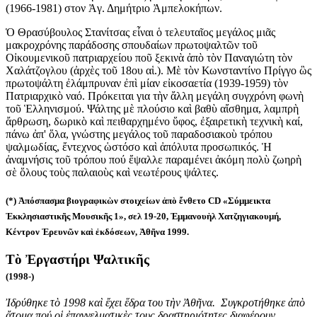
(1966-1981) στον Ἀγ. Δημήτριο Ἀμπελοκήπων.
Ὁ Θρασύβουλος Στανίτσας εἶναι ὁ τελευταῖος μεγάλος μιᾶς
μακροχρόνης παράδοσης σπουδαίων πρωτοψαλτῶν τοῦ
Οἰκουμενικοῦ πατριαρχείου ποῦ ξεκινὰ ἀπὸ τὸν Παναγιώτη τὸν
Χαλάτζογλου (ἀρχὲς τοῦ 18ου αἱ.). Μὲ τὸν Κωνσταντίνο Πρίγγο ὣς
πρωτοψάλτη ἐλάμπρυναν ἐπὶ μίαν εἰκοσαετία (1939-1959) τὸν
Πατριαρχικὸ ναό. Πρόκειται για τὴν ἄλλη μεγάλη συγχρόνη φωνὴ
τοῦ Ἑλληνισμού. Ψάλτης μὲ πλούσιο καὶ βαθὺ αἴσθημα, λαμπρὴ
ἄρθρωση, δωρικὸ καὶ πειθαρχημένο ὕφος, ἐξαιρετικὴ τεχνικὴ καί,
πάνω ἀπ' ὅλα, γνώστης μεγάλος τοῦ παραδοσιακοὺ τρόπου
ψαλμωδίας, ἔντεχνος ὡστόσο καὶ ἀπόλυτα προσωπικός. Ἡ
ἀναμνήσις τοῦ τρόπου πού ἔψαλλε παραμένει ἀκόμη πολὺ ζωηρὴ
σὲ ὅλους τοὺς παλαιοὺς καὶ νεωτέρους ψάλτες.
(*) Ἀπόσπασμα βιογραφικὼν στοιχείων ἀπὸ ἔνθετο CD «Σύμμεικτα
Ἐκκλησιαστικῆς Μουσικῆς 1», σελ 19-20, Ἐμμανουὴλ Χατζηγιακουμή,
Κέντρον Ἐρευνῶν καὶ ἐκδόσεων, Ἀθῆνα 1999.
Τὸ Ἐργαστήρι Ψαλτικῆς
(1998-)
Ἰδρύθηκε τὸ 1998 καὶ ἔχει ἕδρα του τὴν Ἀθῆνα. Συγκροτήθηκε ἀπὸ
ἄτομα πού οἱ ἐπαγγελματικὲς τους δραστηριότητες διαφέρουν