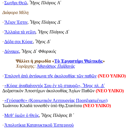
·
Σωτῆρι Θεῶ
,
Ἦχος Πλάγιος Α
΄
Διάφορα Μέλη
·
Ἄξιον Ἐστιν
,
Ἦχος Πλάγιος Δ
΄
·
Ἄλλαλα τὰ χείλη
,
Ἦχος Πλάγιος Δ
΄
·
Δόξα σοι Κύριε
,
Ἦχος Δ
΄
·
Δύναμις
,
Ἦχος Δ
΄
Φθορικός
Ψάλλει ἡ χορωδία «
Τὸ Ἐργαστήρι Ψαλτικῆς
»
Χοράρχης:
Ἀθανάσιος Παϊβανὰς
·
Ἐπιλογὴ ἀπὸ ἀντίφωνα τῆς ἀκολουθίας τῶν παθῶν
(
ΝΕΟ ΥΛΙΚΟ
)
·
«Κύριε ἀναβαίνοντός Σου ἐν τῷ σταυρῷ»,
Ἦχος πλ. Δ΄
Δοξαστικὸν Ἀποστίχων ἀκολουθίας Ἁγίων Παθῶν
(ΝΕΟ ΥΛΙΚΟ)
·
«Γεύσασθε» (Κοινωνικὸν Λειτουργίας Προηξιασμένων)
Ἰωάννου Κλαδὰ τονισθὲν ὑπὸ Θρ.Στανίτσα
(ΝΕΟ ΥΛΙΚΟ)
·
Μεθ’ ὑμῶν ὁ Θεὸς
,
Ἦχος Πλάγιος Β
΄
·
Ἀπολυτίκια Κατανυκτικοῦ Ἐσπερινοὺ