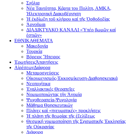
Σχόλια
Νέα Ταυτότητα, Κάρτα του Πολίτη, ΑΜΚΑ,
Ἠλεκτρονική Διακυβέρνηση
Ἡ ἐκδίωξη τοῦ κλήρου καί τῆς Ὀρθοδοξίας
Ἀρνοῦμαι
ΔΙΑΔΙΚΤΥΑΚΟ ΚΑΝΑΛΙ «Ὑπέρ βωμῶν καί
ἑστιῶν»
ΕΘΝΙΚΑ
ΘΕΜΑΤΑ
Μακεδονία
Τουρκία
Βόρειος Ἤπειρος
Ἐρωτήσεις
Ἀπαντήσεις
Αἱρέσεων
Διάφορα
Μεταμοσχεύσεις
Οἰκουμενισμός-Ἐκκοσμίκευση-Διαθρησκειακά
Νεοποχίτικα
Ἐναλλακτικές Θεραπεῖες
Νομιμοποιώντας τήν Ἀνομία
Ψυχοθεραπεία-Ψυχολογία
Μάθημα Θρησκευτικών
Πλάνες καὶ «πνευματικές» προκλήσεις
Ἡ πλάνη τῆς θεωρίας τῆς ἐξελίξεως
Θεσμική νομιμοποίηση τῆς Σχισματικῆς Ἐκκλησίας
τῆς Οὐκρανίας
Διάφορα