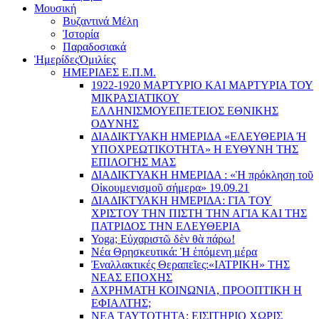
Μουσική
Βυζαντινά Μέλη
Ἰστορία
Παραδοσιακά
Ἡμερίδες
Ὁμιλίες
ΗΜΕΡΙΔΕΣ Ε.Π.Μ.
1922-1920 ΜΑΡΤΥΡΙΟ ΚΑI ΜΑΡΤΥΡIΑ ΤΟΥ
ΜΙΚΡΑΣΙΑΤΙΚΟΥ
EΛΛΗΝΙΣΜΟΥEΠEΤΕΙΟΣ EΘΝΙΚHΣ
O∆YΝΗΣ
ΔΙΑΔΙΚΤΥΑΚΗ ΗΜΕΡΙΔΑ «EΛΕΥΘΕΡΙΑ Ή
YΠΟΧΡΕΩΤΙΚΟΤΗΤΑ» Η ΕΥΘΥΝΗ ΤΗΣ
EΠΙΛΟΓΗΣ ΜΑΣ
ΔΙΑΔΙΚΤΥΑΚΗ ΗΜΕΡΙΔΑ : «Ἡ πρόκληση τοῦ
Οἰκουμενισμοῦ σήμερα» 19.09.21
ΔΙΑΔΙΚΤΥΑΚΗ ΗΜΕΡΙΔΑ: ΓΙΑ ΤΟΥ
ΧΡΙΣΤΟΥ ΤΗΝ ΠΙΣΤΗ ΤΗΝ ΑΓΙΑ ΚΑΙ ΤΗΣ
ΠΑΤΡΙΔΟΣ ΤΗΝ ΕΛΕΥΘΕΡΙΑ
Yoga; Εὐχαριστῶ δὲν θὰ πάρω!
Νέα Θρησκευτικά: Ἡ ἑπόμενη μέρα
Ἐναλλακτικές Θεραπεῖες:
«ΙΑΤΡΙΚΗ» ΤΗΣ
ΝΕΑΣ ΕΠΟΧΗΣ
ΑΧΡΗΜΑΤΗ ΚΟΙΝΩΝΙΑ, ΠΡΟΟΠΤΙΚΗ Η
ΕΦΙΑΛΤΗΣ;
ΝΕΑ ΤΑΥΤΟΤΗΤΑ: ΕΙΣΙΤΗΡΙΟ ΧΩΡΙΣ