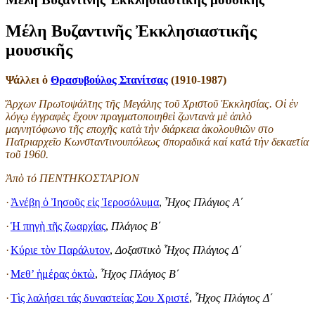
Μέλη Βυζαντινῆς Ἐκκλησιαστικῆς
μουσικῆς
Ψάλλει ὁ
Θρασυβούλος Στανίτσας
(1910-1987)
Ἄρχων Πρωτοψάλτης τῆς Μεγάλης τοῦ Χριστοῦ Ἐκκλησίας. Οἱ ἐν
λόγῳ ἐγγραφὲς ἔχουν πραγματοποιηθεὶ ζωντανὰ μὲ ἁπλὸ
μαγνητόφωνο τῆς εποχῆς κατὰ τὴν διάρκεια ἀκολουθιῶν στο
Πατριαρχεῖο Κωνσταντινουπόλεως σποραδικά καί κατά τὴν δεκαετία
τοῦ 1960.
Ἀπὸ τό ΠΕΝΤΗΚΟΣΤΑΡΙΟΝ
·
Ἀνέβη ὁ Ἰησοῦς εἰς Ἱεροσόλυμα
,
Ἦχος Πλάγιος Α΄
·
Ἡ πηγὴ τῆς ζωαρχίας
,
Πλάγιος Β΄
·
Κύριε τὸν Παράλυτον
,
Δοξαστικὸ Ἦχος Πλάγιος Δ΄
·
Μεθ’ ἡμέρας ὀκτὼ
,
Ἦχος Πλάγιος Β΄
·
Τὶς λαλήσει τάς δυναστείας Σου Χριστέ
,
Ἦχος Πλάγιος Δ΄