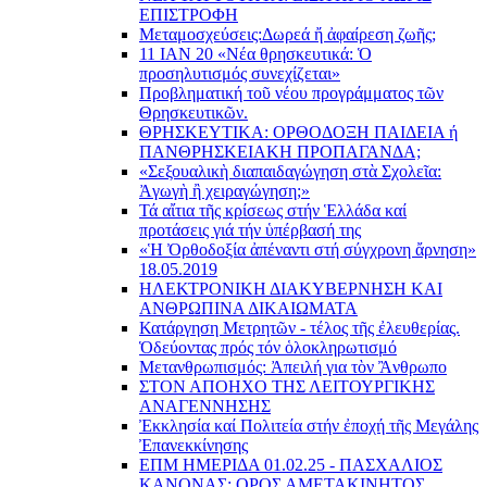
ΕΠΙΣΤΡΟΦΗ
Μεταμοσχεύσεις:
Δωρεά ἤ ἀφαίρεση ζωῆς;
11 ΙΑΝ 20 «Νέα θρησκευτικά: Ὁ
προσηλυτισμός συνεχίζεται»
Προβληματική τοῦ νέου προγράμματος τῶν
Θρησκευτικῶν.
ΘΡΗΣΚΕΥΤΙΚΑ: ΟΡΘΟΔΟΞΗ ΠΑΙΔΕΙΑ ή
ΠΑΝΘΡΗΣΚΕΙΑΚΗ ΠΡΟΠΑΓΑΝΔΑ;
«Σεξουαλικὴ διαπαιδαγώγηση στὰ Σχολεῖα:
Ἀγωγὴ ἢ χειραγώγηση;»
Τά αἴτια τῆς κρίσεως στήν Ἑλλάδα καί
προτάσεις γιά τήν ὑπέρβασή της
«Ἡ Ὀρθοδοξία ἀπέναντι στή σύγχρονη ἄρνηση»
18.05.2019
ΗΛΕΚΤΡΟΝΙΚΗ ΔΙΑΚΥΒΕΡΝΗΣΗ ΚΑΙ
ΑΝΘΡΩΠΙΝΑ ΔΙΚΑΙΩΜΑΤΑ
Κατάργηση Μετρητῶν - τέλος τῆς ἐλευθερίας.
Ὁδεύοντας πρός τόν ὁλοκληρωτισμό
Μετανθρωπισμός: Ἀπειλή για τὸν Ἂνθρωπο
ΣΤΟΝ ΑΠΟΗΧΟ ΤΗΣ ΛΕΙΤΟΥΡΓΙΚΗΣ
ΑΝΑΓΕΝΝΗΣΗΣ
Ἐκκλησία καί Πολιτεία στήν ἐποχή τῆς Μεγάλης
Ἐπανεκκίνησης
ΕΠΜ ΗΜΕΡΙΔΑ 01.02.25 - ΠΑΣΧΑΛΙΟΣ
ΚΑΝΟΝΑΣ: ΟΡΟΣ ΑΜΕΤΑΚΙΝΗΤΟΣ