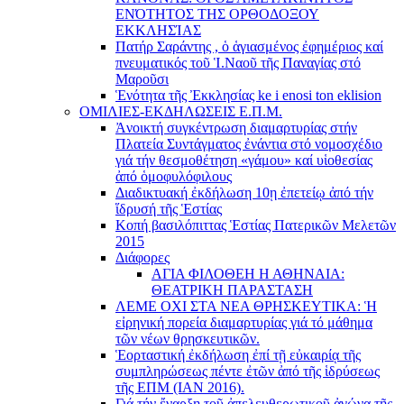
ΕΝΌΤΗΤΟΣ ΤΗΣ ΟΡΘΟΔΟΞΟΥ
ΕΚΚΛΗΣΊΑΣ
Πατήρ Σαράντης , ὁ ἁγιασμένος ἐφημέριος καί
πνευματικός τοῦ Ἱ.Ναοῦ τῆς Παναγίας στό
Μαροῦσι
Ἑνότητα τῆς Ἐκκλησίας ke i enosi ton eklision
ΟΜΙΛΙΕΣ-ΕΚΔΗΛΩΣΕΙΣ Ε.Π.Μ.
Ἀνοικτή συγκέντρωση διαμαρτυρίας στήν
Πλατεία Συντάγματος ἐνάντια στό νομοσχέδιο
γιά τήν θεσμοθέτηση «γάμου» καί υἱοθεσίας
ἀπό ὁμοφυλόφιλους
Διαδικτυακή ἐκδήλωση 10ῃ ἐπετείῳ ἀπό τήν
ἵδρυσή τῆς Ἑστίας
Κοπή βασιλόπιττας Ἑστίας Πατερικῶν Μελετῶν
2015
Διάφορες
ΑΓΙΑ ΦΙΛΟΘΕΗ Η ΑΘΗΝΑΙΑ:
ΘΕΑΤΡΙΚΗ ΠΑΡΑΣΤΑΣΗ
ΛΕΜΕ ΟΧΙ ΣΤΑ ΝΕΑ ΘΡΗΣΚΕΥΤΙΚΑ: Ἡ
εἰρηνική πορεία διαμαρτυρίας γιά τό μάθημα
τῶν νέων θρησκευτικῶν.
Ἑορταστική ἐκδήλωση ἐπί τῇ εὐκαιρίᾳ τῆς
συμπληρώσεως πέντε ἐτῶν ἀπό τῆς ἱδρύσεως
τῆς ΕΠΜ (ΙΑΝ 2016).
Γιά τήν ἔναρξη τοῦ ἀπελευθερωτικοῦ ἀγώνα τῆς