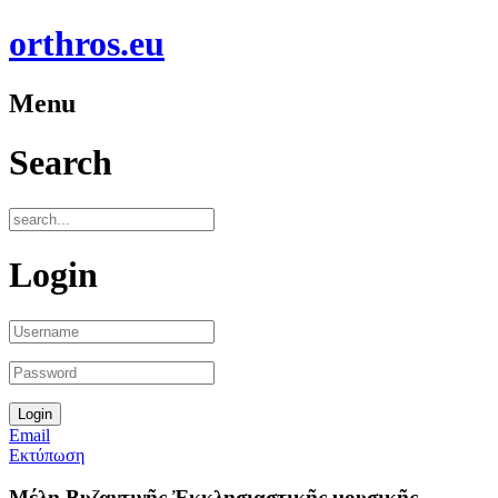
orthros.eu
Menu
Search
Login
Email
Εκτύπωση
Μέλη Βυζαντινῆς Ἐκκλησιαστικῆς μουσικῆς