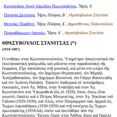
·
Κεκραγάριο Ἀργὸ Ἰακώβου Πρωτοψάλτου
,
Ἦχος Α
΄
·
Παναγία Δέσποινα
,
Ἦχος Πλάγιος Β
΄,
Θρασυβούλου Στανίτσα
·
Θεοτόκε Παρθένε
,
Ἦχος Πλάγιος Δ
΄,
Δημοσθένους Παϊκοπούλου
·
Προκαθάρωμεν ἑαυτοὺς
,
Ἦχος Α
΄ ,
Θρασυβούλου Στανίτσα
ΘΡΑΣΥΒΟΥΛΟΣ ΣΤΑΝΙΤΣΑΣ (*)
(1910-1987)
Γεννήθηκε στην Κωνσταντινούπολη. Ὑπηρέτησε ἀποκλειστικὰ τὴν
ἐκκλησιαστικὴ ψαλμωδία, καὶ μάλιστα στην παραδοσιακὴ τῆς
ἔκφραση. Εἶχε δασκάλους στῇ μουσική, καὶ μέσα στο κλίμα τῆς
Κωνσταντινούπολης, τὸν Δημήτριο Θεραπειανό, τὸν Μιχαὴλ
Χατζηαθανασίου, τὸν Δημήτριο Βουτσινά, τὸν Γιάγγο Βασιλειάδη
καὶ τὸν Ἰωάννη Παλάση. Ἔψαλλε διαδοχικὰ σὲ πολυάριθμες
ἐκκλησίες, στον Ἀγ. Μῆνα, στην Ἀναλήψη καὶ στον Ἀγ.
Κωνσταντίνο στα Ὑψωμαθειὰ (ὣς τὸ 1929), ὅπου, ὅπως εἶναι
γνωστό, ἔψαλλε καὶ ὁ Πέτρος Μπερεκέτης, στον Ἀγ. Νικόλαο τοῦ
Γάλατα (1929-1939), καὶ τέλος, στον Πατριαρχικὸ ναό, ἀρχικὰ ὣς
Ἄρχων λαμπαδάριος (1939-1959) καὶ στῇ συνέχεια ὣς Ἄρχων
πρωτοψάλτης (1959-64), ὁπότε καὶ ἀπελάθηκε ἀπὸ τὴν
Κωνσταντινούπολη. Ἔκτοτε ἔζησε στην Ἀθῆνα, ὅπου καὶ ἔψαλλε