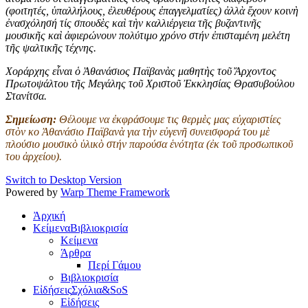
(φοιτητές, ὑπαλλήλους, ἐλευθέρους ἐπαγγελματίες) ἀλλὰ ἔχουν κοινὴ
ἐνασχόλησή τίς σπουδὲς καὶ τὴν καλλιέργεια τῆς βυζαντινῆς
μουσικῆς καὶ ἀφιερώνουν πολύτιμο χρόνο στήν ἐπισταμένη μελέτη
τῆς ψαλτικῆς τέχνης.
Χοράρχης εἶναι ὁ
Ἀθανάσιος Παϊβανὰς μαθητὴς τοῦ Ἄρχοντος
Πρωτοψάλτου τῆς Μεγάλης τοῦ Χριστοῦ Ἐκκλησίας Θρασυβούλου
Στανίτσα.
Σημείωση:
Θέλουμε να ἐκφράσουμε τις θερμὲς μας εὐχαριστίες
στὸν κο Ἀθανάσιο Παϊβανὰ για τὴν εὐγενῆ συνεισφορά του μὲ
πλούσιο μουσικὸ ὑλικὸ στήν παρούσα ἑνότητα (ἐκ τοῦ προσωπικοῦ
του ἀρχείου).
Switch to Desktop Version
Powered by
Warp Theme Framework
Ἀρχική
Κείμενα
Βιβλιοκρισία
Κείμενα
Άρθρα
Περί Γάμου
Βιβλιοκρισία
Εἰδήσεις
Σχόλια&SoS
Εἰδήσεις