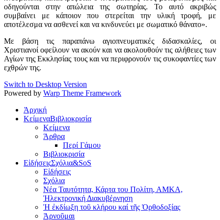
οδηγούνται στην απώλεια της σωτηρίας. Το αυτό ακριβώς
συμβαίνει με κάποιον που στερείται την υλική τροφή, με
αποτέλεσμα να ασθενεί και να κινδυνεύει με σωματικό θάνατο».
Με βάση τις παραπάνω αγιοπνευματικές διδασκαλίες, οι
Χριστιανοί οφείλουν να ακούν και να ακολουθούν τις αλήθειες των
Αγίων της Εκκλησίας τους και να περιφρονούν τις συκοφαντίες των
εχθρών της.
Switch to Desktop Version
Powered by
Warp Theme Framework
Ἀρχική
Κείμενα
Βιβλιοκρισία
Κείμενα
Άρθρα
Περί Γάμου
Βιβλιοκρισία
Εἰδήσεις
Σχόλια&SoS
Εἰδήσεις
Σχόλια
Νέα Ταυτότητα, Κάρτα του Πολίτη, ΑΜΚΑ,
Ἠλεκτρονική Διακυβέρνηση
Ἡ ἐκδίωξη τοῦ κλήρου καί τῆς Ὀρθοδοξίας
Ἀρνοῦμαι