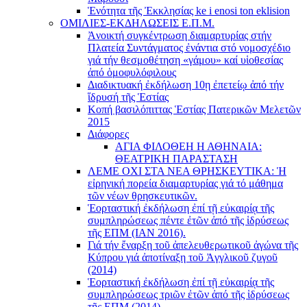
Ἑνότητα τῆς Ἐκκλησίας ke i enosi ton eklision
ΟΜΙΛΙΕΣ-ΕΚΔΗΛΩΣΕΙΣ Ε.Π.Μ.
Ἀνοικτή συγκέντρωση διαμαρτυρίας στήν
Πλατεία Συντάγματος ἐνάντια στό νομοσχέδιο
γιά τήν θεσμοθέτηση «γάμου» καί υἱοθεσίας
ἀπό ὁμοφυλόφιλους
Διαδικτυακή ἐκδήλωση 10ῃ ἐπετείῳ ἀπό τήν
ἵδρυσή τῆς Ἑστίας
Κοπή βασιλόπιττας Ἑστίας Πατερικῶν Μελετῶν
2015
Διάφορες
ΑΓΙΑ ΦΙΛΟΘΕΗ Η ΑΘΗΝΑΙΑ:
ΘΕΑΤΡΙΚΗ ΠΑΡΑΣΤΑΣΗ
ΛΕΜΕ ΟΧΙ ΣΤΑ ΝΕΑ ΘΡΗΣΚΕΥΤΙΚΑ: Ἡ
εἰρηνική πορεία διαμαρτυρίας γιά τό μάθημα
τῶν νέων θρησκευτικῶν.
Ἑορταστική ἐκδήλωση ἐπί τῇ εὐκαιρίᾳ τῆς
συμπληρώσεως πέντε ἐτῶν ἀπό τῆς ἱδρύσεως
τῆς ΕΠΜ (ΙΑΝ 2016).
Γιά τήν ἔναρξη τοῦ ἀπελευθερωτικοῦ ἀγώνα τῆς
Κύπρου γιά ἀποτίναξη τοῦ Ἀγγλικοῦ ζυγοῦ
(2014)
Ἑορταστική ἐκδήλωση ἐπί τῇ εὐκαιρίᾳ τῆς
συμπληρώσεως τριῶν ἐτῶν ἀπό τῆς ἱδρύσεως
τῆς ΕΠΜ (2014)