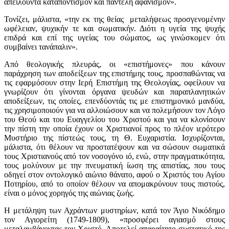
απειλούντα καταποντισμόν και παντελή αφανισμόν».
Τονίζει, μάλιστα, «την εκ της θείας μεταλήψεως προσγενομένην
ωφέλειαν, ψυχικήν τε και σωματικήν. Διότι η υγεία της ψυχής
επιδρά και επί της υγείας του σώματος, ως γινώσκομεν ότι
συμβαίνει τανάπαλιν».
Από θεολογικής πλευράς, οι «επιστήμονες» που κάνουν
παράχρηση των αποδείξεων της επιστήμης τους, προσπαθώντας να
τις εφαρμόσουν στην Ιερή Επιστήμη της Θεολογίας, οφείλουν να
γνωρίζουν ότι γίνονται όργανα ψευδών και παραπλανητικών
αποδείξεων, τις οποίες, επενδύοντάς τις με επιστημονικό μανδύα,
τις χρησιμοποιούν για να αλλοιώσουν και να πολεμήσουν τον Λόγο
του Θεού και του Ευαγγελίου του Χριστού και για να κλονίσουν
την πίστη την οποία έχουν οι Χριστιανοί προς το πλέον ιερότερο
Μυστήριο της πίστεώς τους, τη Θ. Ευχαριστία. Ισχυρίζονται,
μάλιστα, ότι θέλουν να προστατέψουν και να σώσουν σωματικά
τους Χριστιανούς από τον νοσογόνο ιό, ενώ, στην πραγματικότητα,
τους μολύνουν με την πνευματική ίωση της απιστίας, που τους
οδηγεί στον οντολογικό αιώνιο θάνατο, αφού ο Χριστός του Αγίου
Ποτηρίου, από το οποίον θέλουν να απομακρύνουν τους πιστούς,
είναι ο μόνος χορηγός της αιώνιας ζωής.
Η μετάληψη των Αχράντων μυστηρίων, κατά τον Άγιο Νικόδημο
τον Αγιορείτη (1749-1809), «προσφέρει αγιασμό στους
μεταλαμβάνοντας τον Χριστό. Αποτελεί απαραίτητο συστατικό της