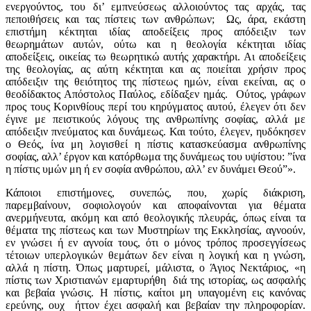
ενεργούντος, του δι’ εμπνεύσεως αλλοιούντος τας αρχάς, τας
πεποιθήσεις και τας πίστεις των ανθρώπων; Ως, άρα, εκάστη
επιστήμη κέκτηται ιδίας αποδείξεις προς απόδειξιν των
θεωρημάτων αυτών, ούτω και η θεολογία κέκτηται ιδίας
αποδείξεις, οικείας τω θεωρητικώ αυτής χαρακτήρι. Αι αποδείξεις
της θεολογίας, ας αύτη κέκτηται και ας ποιείται χρήσιν προς
απόδειξιν της θειότητος της πίστεως ημών, είναι εκείναι, ας ο
θεοδίδακτος Απόστολος Παύλος, εδίδαξεν ημάς. Ούτος, γράφων
προς τους Κορινθίους περί του κηρύγματος αυτού, έλεγεν ότι δεν
έγινε με πειστικούς λόγους της ανθρωπίνης σοφίας, αλλά με
απόδειξιν πνεύματος και δυνάμεως. Και τούτο, έλεγεν, ηυδόκησεν
ο Θεός, ίνα μη λογισθεί η πίστις κατασκεύασμα ανθρωπίνης
σοφίας, αλλ’ έργον και κατόρθωμα της δυνάμεως του υψίστου: ”ίνα
η πίστις υμών μη ή εν σοφία ανθρώπου, αλλ’ εν δυνάμει Θεού”».
Κάποιοι επιστήμονες, συνεπώς, που, χωρίς διάκριση,
παρεμβαίνουν, σοφιολογούν και αποφαίνονται για θέματα
ανερμήνευτα, ακόμη και από θεολογικής πλευράς, όπως είναι τα
θέματα της πίστεως και των Μυστηρίων της Εκκλησίας, αγνοούν,
εν γνώσει ή εν αγνοία τους, ότι ο μόνος τρόπος προσεγγίσεως
τέτοιων υπερλογικών θεμάτων δεν είναι η λογική και η γνώση,
αλλά η πίστη. Όπως μαρτυρεί, μάλιστα, ο Άγιος Νεκτάριος, «η
πίστις των Χριστιανών εμαρτυρήθη διά της ιστορίας, ως ασφαλής
και βεβαία γνώσις. Η πίστις, καίτοι μη υπαγομένη εις κανόνας
ερεύνης, ουχ ήττον έχει ασφαλή και βεβαίαν την πληροφορίαν.