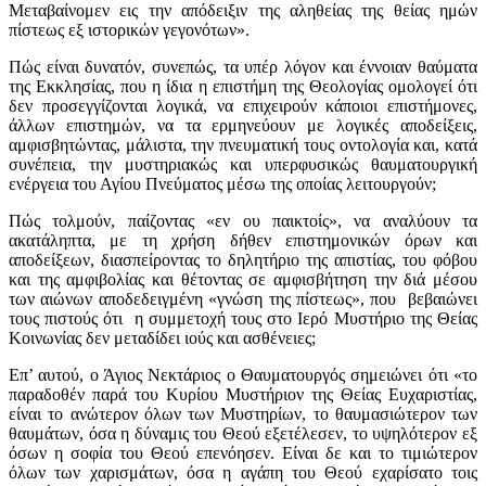
Μεταβαίνομεν εις την απόδειξιν της αληθείας της θείας ημών
πίστεως εξ ιστορικών γεγονότων».
Πώς είναι δυνατόν, συνεπώς, τα υπέρ λόγον και έννοιαν θαύματα
της Εκκλησίας, που η ίδια η επιστήμη της Θεολογίας ομολογεί ότι
δεν προσεγγίζονται λογικά, να επιχειρούν κάποιοι επιστήμονες,
άλλων επιστημών, να τα ερμηνεύουν με λογικές αποδείξεις,
αμφισβητώντας, μάλιστα, την πνευματική τους οντολογία και, κατά
συνέπεια, την μυστηριακώς και υπερφυσικώς θαυματουργική
ενέργεια του Αγίου Πνεύματος μέσω της οποίας λειτουργούν;
Πώς τολμούν, παίζοντας «εν ου παικτοίς», να αναλύουν τα
ακατάληπτα, με τη χρήση δήθεν επιστημονικών όρων και
αποδείξεων, διασπείροντας το δηλητήριο της απιστίας, του φόβου
και της αμφιβολίας και θέτοντας σε αμφισβήτηση την διά μέσου
των αιώνων αποδεδειγμένη «γνώση της πίστεως», που βεβαιώνει
τους πιστούς ότι η συμμετοχή τους στο Ιερό Μυστήριο της Θείας
Κοινωνίας δεν μεταδίδει ιούς και ασθένειες;
Επ’ αυτού, ο Άγιος Νεκτάριος ο Θαυματουργός σημειώνει ότι «το
παραδοθέν παρά του Κυρίου Μυστήριον της Θείας Ευχαριστίας,
είναι το ανώτερον όλων των Μυστηρίων, το θαυμασιώτερον των
θαυμάτων, όσα η δύναμις του Θεού εξετέλεσεν, το υψηλότερον εξ
όσων η σοφία του Θεού επενόησεν. Είναι δε και το τιμιώτερον
όλων των χαρισμάτων, όσα η αγάπη του Θεού εχαρίσατο τοις