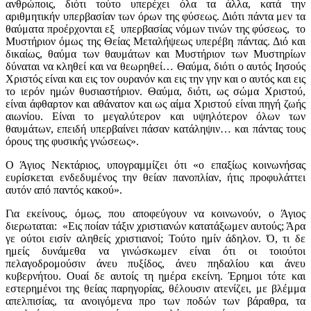
ανθρώποις, διότι τούτο υπερέχει όλα τα άλλα, κατά την
αριθμητικήν υπερβασίαν των όρων της φύσεως. Διότι πάντα μεν τα
θαύματα προέρχονται εξ υπερβασίας νόμων τινών της φύσεως, το
Μυστήριον όμως της Θείας Μεταλήψεως υπερέβη πάντας. Διό και
δικαίως, θαύμα των θαυμάτων και Μυστήριον των Μυστηρίων
δύναται να κληθεί και να θεωρηθεί… Θαύμα, διότι ο αυτός Ιησούς
Χριστός είναι και εις τον ουρανόν και εις την γην και ο αυτός και εις
το ιερόν ημών θυσιαστήριον. Θαύμα, διότι, ως σώμα Χριστού,
είναι άφθαρτον και αθάνατον και ως αίμα Χριστού είναι πηγή ζωής
αιωνίου. Είναι το μεγαλύτερον και υψηλότερον όλων των
θαυμάτων, επειδή υπερβαίνει πάσαν κατάληψιν… και πάντας τους
όρους της φυσικής γνώσεως».
Ο Άγιος Νεκτάριος, υπογραμμίζει ότι «ο επαξίως κοινωνήσας
ευρίσκεται ενδεδυμένος την θείαν πανοπλίαν, ήτις προφυλάττει
αυτόν από παντός κακού».
Για εκείνους, όμως, που αποφεύγουν να κοινωνούν, ο Άγιος
διερωταται: «Εις ποίαν τάξιν χριστιανών κατατάξωμεν αυτούς; Άρα
γε ούτοι εισίν αληθείς χριστιανοί; Τούτο ημίν άδηλον. Ό, τι δε
ημείς δυνάμεθα να γινώσκωμεν είναι ότι οι τοιούτοι
πελαγοδρομούσιν άνευ πυξίδος, άνευ πηδαλίου και άνευ
κυβερνήτου. Ουαί δε αυτοίς τη ημέρα εκείνη. Έρημοι τότε και
εστερημένοι της θείας παρηγορίας, θέλουσιν ατενίζει, με βλέμμα
απελπισίας, τα ανοιγόμενα προ των ποδών των βάραθρα, τα