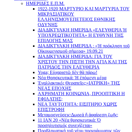
ΗΜΕΡΙΔΕΣ Ε.Π.Μ.
1922-1920 ΜΑΡΤΥΡΙΟ ΚΑI ΜΑΡΤΥΡIΑ ΤΟΥ
ΜΙΚΡΑΣΙΑΤΙΚΟΥ
EΛΛΗΝΙΣΜΟΥEΠEΤΕΙΟΣ EΘΝΙΚHΣ
O∆YΝΗΣ
ΔΙΑΔΙΚΤΥΑΚΗ ΗΜΕΡΙΔΑ «EΛΕΥΘΕΡΙΑ Ή
YΠΟΧΡΕΩΤΙΚΟΤΗΤΑ» Η ΕΥΘΥΝΗ ΤΗΣ
EΠΙΛΟΓΗΣ ΜΑΣ
ΔΙΑΔΙΚΤΥΑΚΗ ΗΜΕΡΙΔΑ : «Ἡ πρόκληση τοῦ
Οἰκουμενισμοῦ σήμερα» 19.09.21
ΔΙΑΔΙΚΤΥΑΚΗ ΗΜΕΡΙΔΑ: ΓΙΑ ΤΟΥ
ΧΡΙΣΤΟΥ ΤΗΝ ΠΙΣΤΗ ΤΗΝ ΑΓΙΑ ΚΑΙ ΤΗΣ
ΠΑΤΡΙΔΟΣ ΤΗΝ ΕΛΕΥΘΕΡΙΑ
Yoga; Εὐχαριστῶ δὲν θὰ πάρω!
Νέα Θρησκευτικά: Ἡ ἑπόμενη μέρα
Ἐναλλακτικές Θεραπεῖες:
«ΙΑΤΡΙΚΗ» ΤΗΣ
ΝΕΑΣ ΕΠΟΧΗΣ
ΑΧΡΗΜΑΤΗ ΚΟΙΝΩΝΙΑ, ΠΡΟΟΠΤΙΚΗ Η
ΕΦΙΑΛΤΗΣ;
ΝΕΑ ΤΑΥΤΟΤΗΤΑ: ΕΙΣΙΤΗΡΙΟ ΧΩΡΙΣ
ΕΠΙΣΤΡΟΦΗ
Μεταμοσχεύσεις:
Δωρεά ἤ ἀφαίρεση ζωῆς;
11 ΙΑΝ 20 «Νέα θρησκευτικά: Ὁ
προσηλυτισμός συνεχίζεται»
Προβληματική τοῦ νέου προγράμματος τῶν