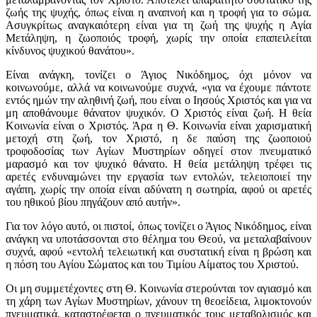
ζωής της ψυχής, όπως είναι η αναπνοή και η τροφή για το σώμα.
Ασυγκρίτως αναγκαιότερη είναι για τη ζωή της ψυχής η Αγία
Μετάληψη, η ζωοποιός τροφή, χωρίς την οποία επαπειλείται
κίνδυνος ψυχικού θανάτου».
Είναι ανάγκη, τονίζει ο Άγιος Νικόδημος, όχι μόνον να
κοινωνούμε, αλλά να κοινωνούμε συχνά, «για να έχουμε πάντοτε
εντός ημών την αληθινή ζωή, που είναι ο Ιησούς Χριστός και για να
μη αποθάνουμε θάνατον ψυχικόν. Ο Χριστός είναι ζωή. Η θεία
Κοινωνία είναι ο Χριστός. Άρα η Θ. Κοινωνία είναι χαρισματική
μετοχή στη ζωή, τον Χριστό, η δε παύση της ζωοποιού
τροφοδοσίας των Αγίων Μυστηρίων οδηγεί στον πνευματικό
μαρασμό και τον ψυχικό θάνατο. Η θεία μετάληψη τρέφει τις
αρετές ενδυναμώνει την εργασία των εντολών, τελειοποιεί την
αγάπη, χωρίς την οποία είναι αδύνατη η σωτηρία, αφού οι αρετές
του ηθικού βίου πηγάζουν από αυτήν».
Για τον λόγο αυτό, οι πιστοί, όπως τονίζει ο Άγιος Νικόδημος, είναι
ανάγκη να υποτάσσονται στο θέλημα του Θεού, να μεταλαβαίνουν
συχνά, αφού «εντολή τελειωτική και συστατική είναι η βρώση και
η πόση του Αγίου Σώματος και του Τιμίου Αίματος του Χριστού.
Οι μη συμμετέχοντες στη Θ. Κοινωνία στερούνται τον αγιασμό και
τη χάρη των Αγίων Μυστηρίων, χάνουν τη θεοείδεια, λιμοκτονούν
πνευματικά, καταστρέφεται ο πνευματικός τους μεταβολισμός και