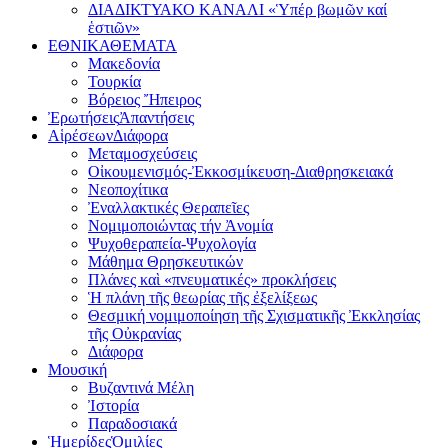
ΔΙΑΔΙΚΤΥΑΚΟ ΚΑΝΑΛΙ «Ὑπέρ βωμῶν καί
ἑστιῶν»
ΕΘΝΙΚΑ
ΘΕΜΑΤΑ
Μακεδονία
Τουρκία
Βόρειος Ἤπειρος
Ἐρωτήσεις
Ἀπαντήσεις
Αἱρέσεων
Διάφορα
Μεταμοσχεύσεις
Οἰκουμενισμός-Ἐκκοσμίκευση-Διαθρησκειακά
Νεοποχίτικα
Ἐναλλακτικές Θεραπεῖες
Νομιμοποιώντας τήν Ἀνομία
Ψυχοθεραπεία-Ψυχολογία
Μάθημα Θρησκευτικών
Πλάνες καὶ «πνευματικές» προκλήσεις
Ἡ πλάνη τῆς θεωρίας τῆς ἐξελίξεως
Θεσμική νομιμοποίηση τῆς Σχισματικῆς Ἐκκλησίας
τῆς Οὐκρανίας
Διάφορα
Μουσική
Βυζαντινά Μέλη
Ἰστορία
Παραδοσιακά
Ἡμερίδες
Ὁμιλίες