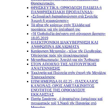
Θρησκευτικῶν.
ΘΡΗΣΚΕΥΤΙΚΑ: ΟΡΘΟΔΟΞΗ ΠΑΙΔΕΙΑ ή
ΠΑΝΘΡΗΣΚΕΙΑΚΗ ΠΡΟΠΑΓΑΝΔΑ;
«Σεξουαλικὴ διαπαιδαγώγηση στὰ Σχολεῖα:
Ἀγωγὴ ἢ χειραγώγηση;»
Τά αἴτια τῆς κρίσεως στήν Ἑλλάδα καί
προτάσεις γιά τήν ὑπέρβασή της
«Ἡ Ὀρθοδοξία ἀπέναντι στή σύγχρονη ἄρνηση»
18.05.2019
ΗΛΕΚΤΡΟΝΙΚΗ ΔΙΑΚΥΒΕΡΝΗΣΗ ΚΑΙ
ΑΝΘΡΩΠΙΝΑ ΔΙΚΑΙΩΜΑΤΑ
Κατάργηση Μετρητῶν - τέλος τῆς ἐλευθερίας.
Ὁδεύοντας πρός τόν ὁλοκληρωτισμό
Μετανθρωπισμός: Ἀπειλή για τὸν Ἂνθρωπο
ΣΤΟΝ ΑΠΟΗΧΟ ΤΗΣ ΛΕΙΤΟΥΡΓΙΚΗΣ
ΑΝΑΓΕΝΝΗΣΗΣ
Ἐκκλησία καί Πολιτεία στήν ἐποχή τῆς Μεγάλης
Ἐπανεκκίνησης
ΕΠΜ ΗΜΕΡΙΔΑ 01.02.25 - ΠΑΣΧΑΛΙΟΣ
ΚΑΝΟΝΑΣ: ΟΡΟΣ ΑΜΕΤΑΚΙΝΗΤΟΣ
ΕΝΌΤΗΤΟΣ ΤΗΣ ΟΡΘΟΔΟΞΟΥ
ΕΚΚΛΗΣΊΑΣ
Πατήρ Σαράντης , ὁ ἁγιασμένος ἐφημέριος καί
πνευματικός τοῦ Ἱ.Ναοῦ τῆς Παναγίας στό
Μαροῦσι