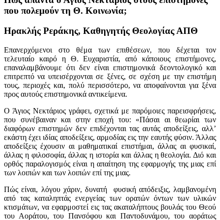
που πολεμούν τη Θ. Κοινωνία;
Ηρακλής Ρεράκης, Καθηγητής Θεολογίας ΑΠΘ
Επανερχόμενοι στο θέμα των επιθέσεων, που δέχεται τον
τελευταίο καιρό η Θ. Ευχαριστία, από κάποιους επιστήμονες,
επαναλαμβάνουμε ότι δεν είναι επιστημονικά δεοντολογικό και
επιτρεπτό να υπεισέρχονται σε ξένες, σε σχέση με την επιστήμη
τους, περιοχές και, πολύ περισσότερο, να αποφαίνονται για ξένα
προς αυτούς επιστημονικά αντικείμενα.
Ο Άγιος Νεκτάριος γράφει, σχετικά με παρόμοιες παρεισφρήσεις,
που συνέβαιναν και στην εποχή του: «Πάσαι αι θεωρίαι των
διαφόρων επιστημών δεν επιδέχονται τας αυτάς αποδείξεις, αλλ’
εκάστη έχει ιδίας αποδείξεις, αρμοδίας εις την εαυτής φύσιν. Άλλας
αποδείξεις έχουσιν αι μαθηματικαί επιστήμαι, άλλας αι φυσικαί,
άλλας η φιλοσοφία, άλλας η ιστορία και άλλας η θεολογία. Διό και
ορθός παραλογισμός είναι η απαίτηση της εφαρμογής της μιας επί
των λοιπών και των λοιπών επί της μιας.
Πώς είναι, λόγου χάριν, δυνατή φυσική απόδειξις, λαμβανομένη
από τας καταληπτάς ενεργείας των ορατών όντων των υλικών
κτισμάτων, να εφαρμοστεί εις τας ακαταλήπτους βουλάς του Θεού
του Αοράτου, του Πανσόφου και Παντοδυνάμου, του αοράτως