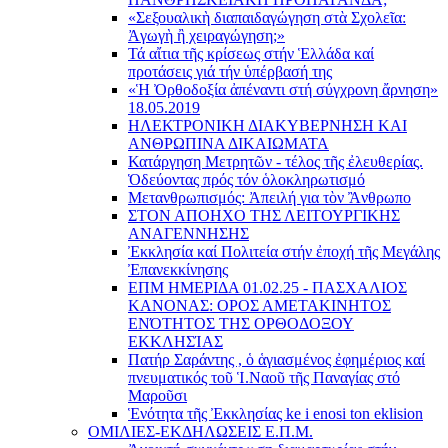
«Σεξουαλικὴ διαπαιδαγώγηση στὰ Σχολεῖα:
Ἀγωγὴ ἢ χειραγώγηση;»
Τά αἴτια τῆς κρίσεως στήν Ἑλλάδα καί
προτάσεις γιά τήν ὑπέρβασή της
«Ἡ Ὀρθοδοξία ἀπέναντι στή σύγχρονη ἄρνηση»
18.05.2019
ΗΛΕΚΤΡΟΝΙΚΗ ΔΙΑΚΥΒΕΡΝΗΣΗ ΚΑΙ
ΑΝΘΡΩΠΙΝΑ ΔΙΚΑΙΩΜΑΤΑ
Κατάργηση Μετρητῶν - τέλος τῆς ἐλευθερίας.
Ὁδεύοντας πρός τόν ὁλοκληρωτισμό
Μετανθρωπισμός: Ἀπειλή για τὸν Ἂνθρωπο
ΣΤΟΝ ΑΠΟΗΧΟ ΤΗΣ ΛΕΙΤΟΥΡΓΙΚΗΣ
ΑΝΑΓΕΝΝΗΣΗΣ
Ἐκκλησία καί Πολιτεία στήν ἐποχή τῆς Μεγάλης
Ἐπανεκκίνησης
ΕΠΜ ΗΜΕΡΙΔΑ 01.02.25 - ΠΑΣΧΑΛΙΟΣ
ΚΑΝΟΝΑΣ: ΟΡΟΣ ΑΜΕΤΑΚΙΝΗΤΟΣ
ΕΝΌΤΗΤΟΣ ΤΗΣ ΟΡΘΟΔΟΞΟΥ
ΕΚΚΛΗΣΊΑΣ
Πατήρ Σαράντης , ὁ ἁγιασμένος ἐφημέριος καί
πνευματικός τοῦ Ἱ.Ναοῦ τῆς Παναγίας στό
Μαροῦσι
Ἑνότητα τῆς Ἐκκλησίας ke i enosi ton eklision
ΟΜΙΛΙΕΣ-ΕΚΔΗΛΩΣΕΙΣ Ε.Π.Μ.