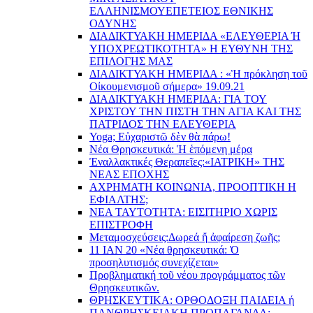
EΛΛΗΝΙΣΜΟΥEΠEΤΕΙΟΣ EΘΝΙΚHΣ
O∆YΝΗΣ
ΔΙΑΔΙΚΤΥΑΚΗ ΗΜΕΡΙΔΑ «EΛΕΥΘΕΡΙΑ Ή
YΠΟΧΡΕΩΤΙΚΟΤΗΤΑ» Η ΕΥΘΥΝΗ ΤΗΣ
EΠΙΛΟΓΗΣ ΜΑΣ
ΔΙΑΔΙΚΤΥΑΚΗ ΗΜΕΡΙΔΑ : «Ἡ πρόκληση τοῦ
Οἰκουμενισμοῦ σήμερα» 19.09.21
ΔΙΑΔΙΚΤΥΑΚΗ ΗΜΕΡΙΔΑ: ΓΙΑ ΤΟΥ
ΧΡΙΣΤΟΥ ΤΗΝ ΠΙΣΤΗ ΤΗΝ ΑΓΙΑ ΚΑΙ ΤΗΣ
ΠΑΤΡΙΔΟΣ ΤΗΝ ΕΛΕΥΘΕΡΙΑ
Yoga; Εὐχαριστῶ δὲν θὰ πάρω!
Νέα Θρησκευτικά: Ἡ ἑπόμενη μέρα
Ἐναλλακτικές Θεραπεῖες:
«ΙΑΤΡΙΚΗ» ΤΗΣ
ΝΕΑΣ ΕΠΟΧΗΣ
ΑΧΡΗΜΑΤΗ ΚΟΙΝΩΝΙΑ, ΠΡΟΟΠΤΙΚΗ Η
ΕΦΙΑΛΤΗΣ;
ΝΕΑ ΤΑΥΤΟΤΗΤΑ: ΕΙΣΙΤΗΡΙΟ ΧΩΡΙΣ
ΕΠΙΣΤΡΟΦΗ
Μεταμοσχεύσεις:
Δωρεά ἤ ἀφαίρεση ζωῆς;
11 ΙΑΝ 20 «Νέα θρησκευτικά: Ὁ
προσηλυτισμός συνεχίζεται»
Προβληματική τοῦ νέου προγράμματος τῶν
Θρησκευτικῶν.
ΘΡΗΣΚΕΥΤΙΚΑ: ΟΡΘΟΔΟΞΗ ΠΑΙΔΕΙΑ ή
ΠΑΝΘΡΗΣΚΕΙΑΚΗ ΠΡΟΠΑΓΑΝΔΑ;