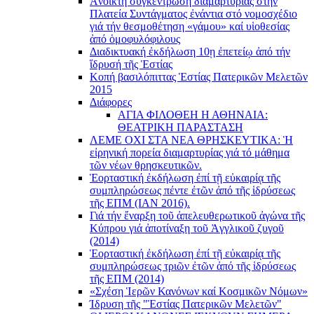
Ἀνοικτή συγκέντρωση διαμαρτυρίας στήν
Πλατεία Συντάγματος ἐνάντια στό νομοσχέδιο
γιά τήν θεσμοθέτηση «γάμου» καί υἱοθεσίας
ἀπό ὁμοφυλόφιλους
Διαδικτυακή ἐκδήλωση 10ῃ ἐπετείῳ ἀπό τήν
ἵδρυσή τῆς Ἑστίας
Κοπή βασιλόπιττας Ἑστίας Πατερικῶν Μελετῶν
2015
Διάφορες
ΑΓΙΑ ΦΙΛΟΘΕΗ Η ΑΘΗΝΑΙΑ:
ΘΕΑΤΡΙΚΗ ΠΑΡΑΣΤΑΣΗ
ΛΕΜΕ ΟΧΙ ΣΤΑ ΝΕΑ ΘΡΗΣΚΕΥΤΙΚΑ: Ἡ
εἰρηνική πορεία διαμαρτυρίας γιά τό μάθημα
τῶν νέων θρησκευτικῶν.
Ἑορταστική ἐκδήλωση ἐπί τῇ εὐκαιρίᾳ τῆς
συμπληρώσεως πέντε ἐτῶν ἀπό τῆς ἱδρύσεως
τῆς ΕΠΜ (ΙΑΝ 2016).
Γιά τήν ἔναρξη τοῦ ἀπελευθερωτικοῦ ἀγώνα τῆς
Κύπρου γιά ἀποτίναξη τοῦ Ἀγγλικοῦ ζυγοῦ
(2014)
Ἑορταστική ἐκδήλωση ἐπί τῇ εὐκαιρίᾳ τῆς
συμπληρώσεως τριῶν ἐτῶν ἀπό τῆς ἱδρύσεως
τῆς ΕΠΜ (2014)
«Σχέση Ἱερῶν Κανόνων καί Κοσμικῶν Νόμων»
Ίδρυση τῆς "Ἑστίας Πατερικῶν Μελετῶν"