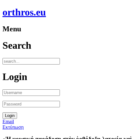
orthros.eu
Menu
Search
Login
Email
Εκτύπωση
«Ἡ μουσική παράδοση στὴν ὀρθόδοξη λατρεία καὶ