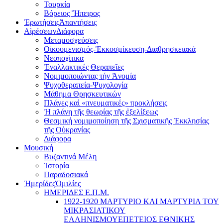
Τουρκία
Βόρειος Ἤπειρος
Ἐρωτήσεις
Ἀπαντήσεις
Αἱρέσεων
Διάφορα
Μεταμοσχεύσεις
Οἰκουμενισμός-Ἐκκοσμίκευση-Διαθρησκειακά
Νεοποχίτικα
Ἐναλλακτικές Θεραπεῖες
Νομιμοποιώντας τήν Ἀνομία
Ψυχοθεραπεία-Ψυχολογία
Μάθημα Θρησκευτικών
Πλάνες καὶ «πνευματικές» προκλήσεις
Ἡ πλάνη τῆς θεωρίας τῆς ἐξελίξεως
Θεσμική νομιμοποίηση τῆς Σχισματικῆς Ἐκκλησίας
τῆς Οὐκρανίας
Διάφορα
Μουσική
Βυζαντινά Μέλη
Ἰστορία
Παραδοσιακά
Ἡμερίδες
Ὁμιλίες
ΗΜΕΡΙΔΕΣ Ε.Π.Μ.
1922-1920 ΜΑΡΤΥΡΙΟ ΚΑI ΜΑΡΤΥΡIΑ ΤΟΥ
ΜΙΚΡΑΣΙΑΤΙΚΟΥ
EΛΛΗΝΙΣΜΟΥEΠEΤΕΙΟΣ EΘΝΙΚHΣ