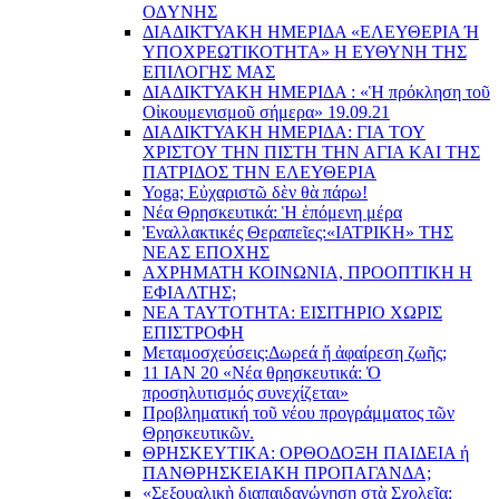
O∆YΝΗΣ
ΔΙΑΔΙΚΤΥΑΚΗ ΗΜΕΡΙΔΑ «EΛΕΥΘΕΡΙΑ Ή
YΠΟΧΡΕΩΤΙΚΟΤΗΤΑ» Η ΕΥΘΥΝΗ ΤΗΣ
EΠΙΛΟΓΗΣ ΜΑΣ
ΔΙΑΔΙΚΤΥΑΚΗ ΗΜΕΡΙΔΑ : «Ἡ πρόκληση τοῦ
Οἰκουμενισμοῦ σήμερα» 19.09.21
ΔΙΑΔΙΚΤΥΑΚΗ ΗΜΕΡΙΔΑ: ΓΙΑ ΤΟΥ
ΧΡΙΣΤΟΥ ΤΗΝ ΠΙΣΤΗ ΤΗΝ ΑΓΙΑ ΚΑΙ ΤΗΣ
ΠΑΤΡΙΔΟΣ ΤΗΝ ΕΛΕΥΘΕΡΙΑ
Yoga; Εὐχαριστῶ δὲν θὰ πάρω!
Νέα Θρησκευτικά: Ἡ ἑπόμενη μέρα
Ἐναλλακτικές Θεραπεῖες:
«ΙΑΤΡΙΚΗ» ΤΗΣ
ΝΕΑΣ ΕΠΟΧΗΣ
ΑΧΡΗΜΑΤΗ ΚΟΙΝΩΝΙΑ, ΠΡΟΟΠΤΙΚΗ Η
ΕΦΙΑΛΤΗΣ;
ΝΕΑ ΤΑΥΤΟΤΗΤΑ: ΕΙΣΙΤΗΡΙΟ ΧΩΡΙΣ
ΕΠΙΣΤΡΟΦΗ
Μεταμοσχεύσεις:
Δωρεά ἤ ἀφαίρεση ζωῆς;
11 ΙΑΝ 20 «Νέα θρησκευτικά: Ὁ
προσηλυτισμός συνεχίζεται»
Προβληματική τοῦ νέου προγράμματος τῶν
Θρησκευτικῶν.
ΘΡΗΣΚΕΥΤΙΚΑ: ΟΡΘΟΔΟΞΗ ΠΑΙΔΕΙΑ ή
ΠΑΝΘΡΗΣΚΕΙΑΚΗ ΠΡΟΠΑΓΑΝΔΑ;
«Σεξουαλικὴ διαπαιδαγώγηση στὰ Σχολεῖα: