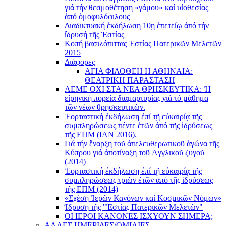
γιά τήν θεσμοθέτηση «γάμου» καί υἱοθεσίας
ἀπό ὁμοφυλόφιλους
Διαδικτυακή ἐκδήλωση 10ῃ ἐπετείῳ ἀπό τήν
ἵδρυσή τῆς Ἑστίας
Κοπή βασιλόπιττας Ἑστίας Πατερικῶν Μελετῶν
2015
Διάφορες
ΑΓΙΑ ΦΙΛΟΘΕΗ Η ΑΘΗΝΑΙΑ:
ΘΕΑΤΡΙΚΗ ΠΑΡΑΣΤΑΣΗ
ΛΕΜΕ ΟΧΙ ΣΤΑ ΝΕΑ ΘΡΗΣΚΕΥΤΙΚΑ: Ἡ
εἰρηνική πορεία διαμαρτυρίας γιά τό μάθημα
τῶν νέων θρησκευτικῶν.
Ἑορταστική ἐκδήλωση ἐπί τῇ εὐκαιρίᾳ τῆς
συμπληρώσεως πέντε ἐτῶν ἀπό τῆς ἱδρύσεως
τῆς ΕΠΜ (ΙΑΝ 2016).
Γιά τήν ἔναρξη τοῦ ἀπελευθερωτικοῦ ἀγώνα τῆς
Κύπρου γιά ἀποτίναξη τοῦ Ἀγγλικοῦ ζυγοῦ
(2014)
Ἑορταστική ἐκδήλωση ἐπί τῇ εὐκαιρίᾳ τῆς
συμπληρώσεως τριῶν ἐτῶν ἀπό τῆς ἱδρύσεως
τῆς ΕΠΜ (2014)
«Σχέση Ἱερῶν Κανόνων καί Κοσμικῶν Νόμων»
Ίδρυση τῆς "Ἑστίας Πατερικῶν Μελετῶν"
ΟΙ ΙΕΡΟΙ ΚΑΝΟΝΕΣ ΙΣΧΥΟΥΝ ΣΗΜΕΡΑ;
ΑΛΛΕΣ ΗΜΕΡΙΔΕΣ/ΟΜΙΛΙΕΣ