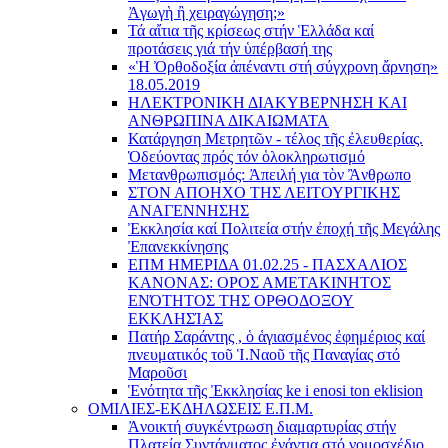
Ἀγωγὴ ἢ χειραγώγηση;»
Τά αἴτια τῆς κρίσεως στήν Ἑλλάδα καί
προτάσεις γιά τήν ὑπέρβασή της
«Ἡ Ὀρθοδοξία ἀπέναντι στή σύγχρονη ἄρνηση»
18.05.2019
ΗΛΕΚΤΡΟΝΙΚΗ ΔΙΑΚΥΒΕΡΝΗΣΗ ΚΑΙ
ΑΝΘΡΩΠΙΝΑ ΔΙΚΑΙΩΜΑΤΑ
Κατάργηση Μετρητῶν - τέλος τῆς ἐλευθερίας.
Ὁδεύοντας πρός τόν ὁλοκληρωτισμό
Μετανθρωπισμός: Ἀπειλή για τὸν Ἂνθρωπο
ΣΤΟΝ ΑΠΟΗΧΟ ΤΗΣ ΛΕΙΤΟΥΡΓΙΚΗΣ
ΑΝΑΓΕΝΝΗΣΗΣ
Ἐκκλησία καί Πολιτεία στήν ἐποχή τῆς Μεγάλης
Ἐπανεκκίνησης
ΕΠΜ ΗΜΕΡΙΔΑ 01.02.25 - ΠΑΣΧΑΛΙΟΣ
ΚΑΝΟΝΑΣ: ΟΡΟΣ ΑΜΕΤΑΚΙΝΗΤΟΣ
ΕΝΌΤΗΤΟΣ ΤΗΣ ΟΡΘΟΔΟΞΟΥ
ΕΚΚΛΗΣΊΑΣ
Πατήρ Σαράντης , ὁ ἁγιασμένος ἐφημέριος καί
πνευματικός τοῦ Ἱ.Ναοῦ τῆς Παναγίας στό
Μαροῦσι
Ἑνότητα τῆς Ἐκκλησίας ke i enosi ton eklision
ΟΜΙΛΙΕΣ-ΕΚΔΗΛΩΣΕΙΣ Ε.Π.Μ.
Ἀνοικτή συγκέντρωση διαμαρτυρίας στήν
Πλατεία Συντάγματος ἐνάντια στό νομοσχέδιο