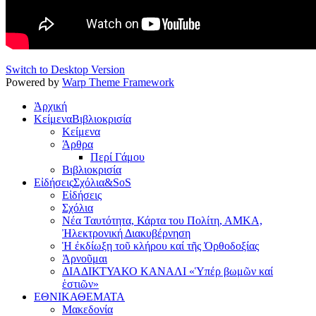
Switch to Desktop Version
Powered by
Warp Theme Framework
Ἀρχική
Κείμενα
Βιβλιοκρισία
Κείμενα
Άρθρα
Περί Γάμου
Βιβλιοκρισία
Εἰδήσεις
Σχόλια&SoS
Εἰδήσεις
Σχόλια
Νέα Ταυτότητα, Κάρτα του Πολίτη, ΑΜΚΑ,
Ἠλεκτρονική Διακυβέρνηση
Ἡ ἐκδίωξη τοῦ κλήρου καί τῆς Ὀρθοδοξίας
Ἀρνοῦμαι
ΔΙΑΔΙΚΤΥΑΚΟ ΚΑΝΑΛΙ «Ὑπέρ βωμῶν καί
ἑστιῶν»
ΕΘΝΙΚΑ
ΘΕΜΑΤΑ
Μακεδονία