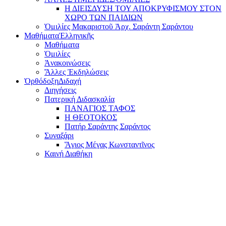
Η ΔΙΕΙΣΔΥΣΗ ΤΟΥ ΑΠΟΚΡΥΦΙΣΜΟΥ ΣΤΟΝ
ΧΩΡΟ ΤΩΝ ΠΑΙΔΙΩΝ
Ὁμιλίες Μακαριστοῦ Ἀρχ. Σαράντη Σαράντου
Μαθήματα
Ἑλληνικῆς
Μαθήματα
Ὁμιλίες
Ἀνακοινώσεις
Ἄλλες Ἐκδηλώσεις
Ὀρθόδοξη
Διδαχή
Διηγήσεις
Πατερική Διδασκαλία
ΠΑΝΑΓΙΟΣ ΤΑΦΟΣ
Η ΘΕΟΤΟΚΟΣ
Πατήρ Σαράντης Σαράντος
Συναξάρι
Ἅγιος Μέγας Κωνσταντῖνος
Καινή Διαθήκη