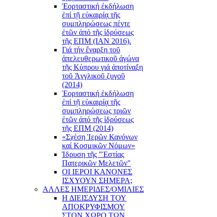
Ἑορταστική ἐκδήλωση
ἐπί τῇ εὐκαιρίᾳ τῆς
συμπληρώσεως πέντε
ἐτῶν ἀπό τῆς ἱδρύσεως
τῆς ΕΠΜ (ΙΑΝ 2016).
Γιά τήν ἔναρξη τοῦ
ἀπελευθερωτικοῦ ἀγώνα
τῆς Κύπρου γιά ἀποτίναξη
τοῦ Ἀγγλικοῦ ζυγοῦ
(2014)
Ἑορταστική ἐκδήλωση
ἐπί τῇ εὐκαιρίᾳ τῆς
συμπληρώσεως τριῶν
ἐτῶν ἀπό τῆς ἱδρύσεως
τῆς ΕΠΜ (2014)
«Σχέση Ἱερῶν Κανόνων
καί Κοσμικῶν Νόμων»
Ίδρυση τῆς "Ἑστίας
Πατερικῶν Μελετῶν"
ΟΙ ΙΕΡΟΙ ΚΑΝΟΝΕΣ
ΙΣΧΥΟΥΝ ΣΗΜΕΡΑ;
ΑΛΛΕΣ ΗΜΕΡΙΔΕΣ/ΟΜΙΛΙΕΣ
Η ΔΙΕΙΣΔΥΣΗ ΤΟΥ
ΑΠΟΚΡΥΦΙΣΜΟΥ
ΣΤΟΝ ΧΩΡΟ ΤΩΝ