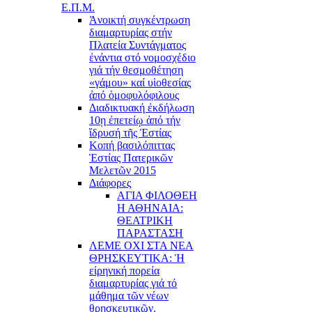
Ε.Π.Μ.
Ἀνοικτή συγκέντρωση
διαμαρτυρίας στήν
Πλατεία Συντάγματος
ἐνάντια στό νομοσχέδιο
γιά τήν θεσμοθέτηση
«γάμου» καί υἱοθεσίας
ἀπό ὁμοφυλόφιλους
Διαδικτυακή ἐκδήλωση
10ῃ ἐπετείῳ ἀπό τήν
ἵδρυσή τῆς Ἑστίας
Κοπή βασιλόπιττας
Ἑστίας Πατερικῶν
Μελετῶν 2015
Διάφορες
ΑΓΙΑ ΦΙΛΟΘΕΗ
Η ΑΘΗΝΑΙΑ:
ΘΕΑΤΡΙΚΗ
ΠΑΡΑΣΤΑΣΗ
ΛΕΜΕ ΟΧΙ ΣΤΑ ΝΕΑ
ΘΡΗΣΚΕΥΤΙΚΑ: Ἡ
εἰρηνική πορεία
διαμαρτυρίας γιά τό
μάθημα τῶν νέων
θρησκευτικῶν.