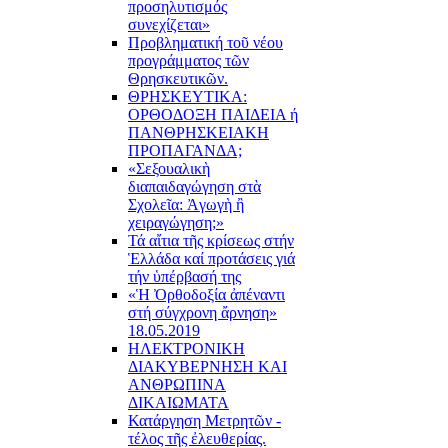
προσηλυτισμός
συνεχίζεται»
Προβληματική τοῦ νέου
προγράμματος τῶν
Θρησκευτικῶν.
ΘΡΗΣΚΕΥΤΙΚΑ:
ΟΡΘΟΔΟΞΗ ΠΑΙΔΕΙΑ ή
ΠΑΝΘΡΗΣΚΕΙΑΚΗ
ΠΡΟΠΑΓΑΝΔΑ;
«Σεξουαλικὴ
διαπαιδαγώγηση στὰ
Σχολεῖα: Ἀγωγὴ ἢ
χειραγώγηση;»
Τά αἴτια τῆς κρίσεως στήν
Ἑλλάδα καί προτάσεις γιά
τήν ὑπέρβασή της
«Ἡ Ὀρθοδοξία ἀπέναντι
στή σύγχρονη ἄρνηση»
18.05.2019
ΗΛΕΚΤΡΟΝΙΚΗ
ΔΙΑΚΥΒΕΡΝΗΣΗ ΚΑΙ
ΑΝΘΡΩΠΙΝΑ
ΔΙΚΑΙΩΜΑΤΑ
Κατάργηση Μετρητῶν -
τέλος τῆς ἐλευθερίας.