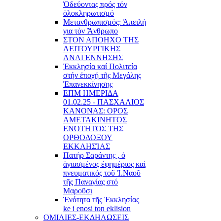
Ὁδεύοντας πρός τόν
ὁλοκληρωτισμό
Μετανθρωπισμός: Ἀπειλή
για τὸν Ἂνθρωπο
ΣΤΟΝ ΑΠΟΗΧΟ ΤΗΣ
ΛΕΙΤΟΥΡΓΙΚΗΣ
ΑΝΑΓΕΝΝΗΣΗΣ
Ἐκκλησία καί Πολιτεία
στήν ἐποχή τῆς Μεγάλης
Ἐπανεκκίνησης
ΕΠΜ ΗΜΕΡΙΔΑ
01.02.25 - ΠΑΣΧΑΛΙΟΣ
ΚΑΝΟΝΑΣ: ΟΡΟΣ
ΑΜΕΤΑΚΙΝΗΤΟΣ
ΕΝΌΤΗΤΟΣ ΤΗΣ
ΟΡΘΟΔΟΞΟΥ
ΕΚΚΛΗΣΊΑΣ
Πατήρ Σαράντης , ὁ
ἁγιασμένος ἐφημέριος καί
πνευματικός τοῦ Ἱ.Ναοῦ
τῆς Παναγίας στό
Μαροῦσι
Ἑνότητα τῆς Ἐκκλησίας
ke i enosi ton eklision
ΟΜΙΛΙΕΣ-ΕΚΔΗΛΩΣΕΙΣ