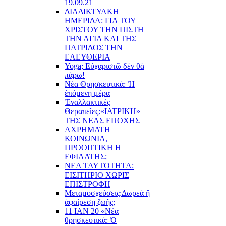
19.09.21
ΔΙΑΔΙΚΤΥΑΚΗ
ΗΜΕΡΙΔΑ: ΓΙΑ ΤΟΥ
ΧΡΙΣΤΟΥ ΤΗΝ ΠΙΣΤΗ
ΤΗΝ ΑΓΙΑ ΚΑΙ ΤΗΣ
ΠΑΤΡΙΔΟΣ ΤΗΝ
ΕΛΕΥΘΕΡΙΑ
Yoga; Εὐχαριστῶ δὲν θὰ
πάρω!
Νέα Θρησκευτικά: Ἡ
ἑπόμενη μέρα
Ἐναλλακτικές
Θεραπεῖες:
«ΙΑΤΡΙΚΗ»
ΤΗΣ ΝΕΑΣ ΕΠΟΧΗΣ
ΑΧΡΗΜΑΤΗ
ΚΟΙΝΩΝΙΑ,
ΠΡΟΟΠΤΙΚΗ Η
ΕΦΙΑΛΤΗΣ;
ΝΕΑ ΤΑΥΤΟΤΗΤΑ:
ΕΙΣΙΤΗΡΙΟ ΧΩΡΙΣ
ΕΠΙΣΤΡΟΦΗ
Μεταμοσχεύσεις:
Δωρεά ἤ
ἀφαίρεση ζωῆς;
11 ΙΑΝ 20 «Νέα
θρησκευτικά: Ὁ