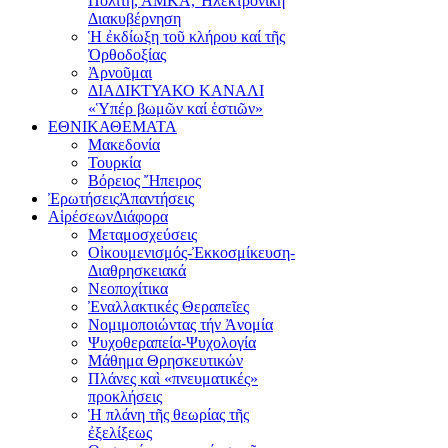
Πολίτη, ΑΜΚΑ, Ἠλεκτρονική
Διακυβέρνηση
Ἡ ἐκδίωξη τοῦ κλήρου καί τῆς
Ὀρθοδοξίας
Ἀρνοῦμαι
ΔΙΑΔΙΚΤΥΑΚΟ ΚΑΝΑΛΙ
«Ὑπέρ βωμῶν καί ἑστιῶν»
ΕΘΝΙΚΑ
ΘΕΜΑΤΑ
Μακεδονία
Τουρκία
Βόρειος Ἤπειρος
Ἐρωτήσεις
Ἀπαντήσεις
Αἱρέσεων
Διάφορα
Μεταμοσχεύσεις
Οἰκουμενισμός-Ἐκκοσμίκευση-
Διαθρησκειακά
Νεοποχίτικα
Ἐναλλακτικές Θεραπεῖες
Νομιμοποιώντας τήν Ἀνομία
Ψυχοθεραπεία-Ψυχολογία
Μάθημα Θρησκευτικών
Πλάνες καὶ «πνευματικές»
προκλήσεις
Ἡ πλάνη τῆς θεωρίας τῆς
ἐξελίξεως