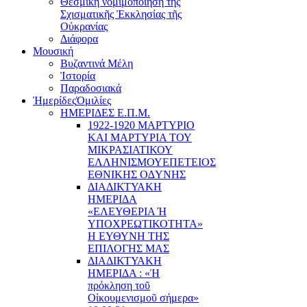
Θεσμική νομιμοποίηση τῆς
Σχισματικῆς Ἐκκλησίας τῆς
Οὐκρανίας
Διάφορα
Μουσική
Βυζαντινά Μέλη
Ἰστορία
Παραδοσιακά
Ἡμερίδες
Ὁμιλίες
ΗΜΕΡΙΔΕΣ Ε.Π.Μ.
1922-1920 ΜΑΡΤΥΡΙΟ
ΚΑI ΜΑΡΤΥΡIΑ ΤΟΥ
ΜΙΚΡΑΣΙΑΤΙΚΟΥ
EΛΛΗΝΙΣΜΟΥEΠEΤΕΙΟΣ
EΘΝΙΚHΣ O∆YΝΗΣ
ΔΙΑΔΙΚΤΥΑΚΗ
ΗΜΕΡΙΔΑ
«EΛΕΥΘΕΡΙΑ Ή
YΠΟΧΡΕΩΤΙΚΟΤΗΤΑ»
Η ΕΥΘΥΝΗ ΤΗΣ
EΠΙΛΟΓΗΣ ΜΑΣ
ΔΙΑΔΙΚΤΥΑΚΗ
ΗΜΕΡΙΔΑ : «Ἡ
πρόκληση τοῦ
Οἰκουμενισμοῦ σήμερα»