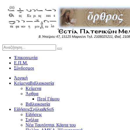
Ἐπικοινωνία
Ε.Π.Μ.
Σύνδεσμοι
Ἀρχική
Κείμενα
Βιβλιοκρισία
Κείμενα
Άρθρα
Περί Γάμου
Βιβλιοκρισία
Εἰδήσεις
Σχόλια&SoS
Εἰδήσεις
Σχόλια
Νέα Ταυτότητα, Κάρτα του