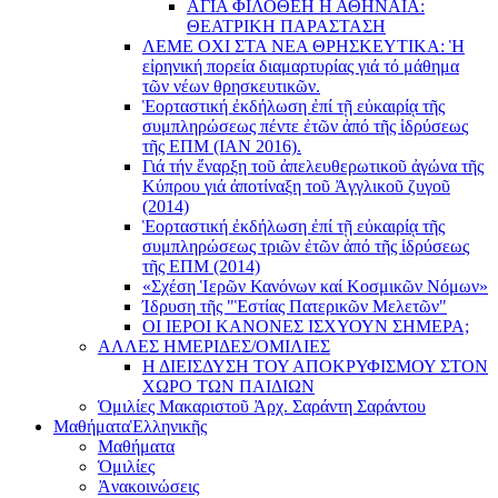
ΑΓΙΑ ΦΙΛΟΘΕΗ Η ΑΘΗΝΑΙΑ:
ΘΕΑΤΡΙΚΗ ΠΑΡΑΣΤΑΣΗ
ΛΕΜΕ ΟΧΙ ΣΤΑ ΝΕΑ ΘΡΗΣΚΕΥΤΙΚΑ: Ἡ
εἰρηνική πορεία διαμαρτυρίας γιά τό μάθημα
τῶν νέων θρησκευτικῶν.
Ἑορταστική ἐκδήλωση ἐπί τῇ εὐκαιρίᾳ τῆς
συμπληρώσεως πέντε ἐτῶν ἀπό τῆς ἱδρύσεως
τῆς ΕΠΜ (ΙΑΝ 2016).
Γιά τήν ἔναρξη τοῦ ἀπελευθερωτικοῦ ἀγώνα τῆς
Κύπρου γιά ἀποτίναξη τοῦ Ἀγγλικοῦ ζυγοῦ
(2014)
Ἑορταστική ἐκδήλωση ἐπί τῇ εὐκαιρίᾳ τῆς
συμπληρώσεως τριῶν ἐτῶν ἀπό τῆς ἱδρύσεως
τῆς ΕΠΜ (2014)
«Σχέση Ἱερῶν Κανόνων καί Κοσμικῶν Νόμων»
Ίδρυση τῆς "Ἑστίας Πατερικῶν Μελετῶν"
ΟΙ ΙΕΡΟΙ ΚΑΝΟΝΕΣ ΙΣΧΥΟΥΝ ΣΗΜΕΡΑ;
ΑΛΛΕΣ ΗΜΕΡΙΔΕΣ/ΟΜΙΛΙΕΣ
Η ΔΙΕΙΣΔΥΣΗ ΤΟΥ ΑΠΟΚΡΥΦΙΣΜΟΥ ΣΤΟΝ
ΧΩΡΟ ΤΩΝ ΠΑΙΔΙΩΝ
Ὁμιλίες Μακαριστοῦ Ἀρχ. Σαράντη Σαράντου
Μαθήματα
Ἑλληνικῆς
Μαθήματα
Ὁμιλίες
Ἀνακοινώσεις