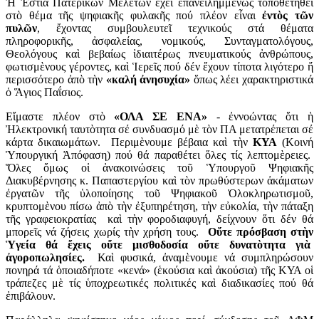
Ἡ Ἑστία Πατερικῶν Μελετῶν ἔχει ἐπανειλημμὲνως τοποθετηθεῖ
στὸ θέμα τῆς ψηφιακῆς φυλακῆς πού πλέον εἶναι
ἐντὸς τῶν
πυλῶν
, ἔχοντας συμβουλευτεῖ τεχνικούς στά θέματα
πληροφορικῆς, ἀσφαλείας, νομικούς, Συνταγματολόγους,
Θεολόγους καὶ βεβαίως ἰδιαιτέρως πνευματικούς ἀνθρώπους,
φωτισμὲνους γέροντες, καὶ Ἱερεῖς πού δέν ἔχουν τίποτα λιγότερο ἤ
περισσότερο ἀπὸ τὴν
«καλή ἀνησυχία»
ὅπως λέει χαρακτηριστικά
ὁ Ἅγιος Παΐσιος.
Εἴμαστε πλέον στὸ
«ΟΛΑ ΣΕ ΕΝΑ»
- ἐννοώντας ὅτι ἡ
Ἠλεκτρονική ταυτὸτητα σέ συνδυασμό μὲ τὸν ΠΑ μετατρέπεται σέ
κάρτα δικαιωμάτων. Περιμὲνουμε βέβαια καὶ τὴν
ΚΥΑ
(Κοινή
Ὑπουργική Ἀπόφαση) πού θά παραθέτει ὅλες τίς λεπτομὲρειες.
Ὅλες ὅμως οἱ ἀνακοινώσεις τοῦ Ὑπουργοῦ Ψηφιακῆς
Διακυβέρνησης κ. Παπαστεργίου καὶ τὸν πρωθύστερων ἀκάματων
ἐργατῶν τῆς ὑλοποίησης τοῦ Ψηφιακοῦ Ὁλοκληρωτισμοῦ,
κρυπτομὲνου πίσω ἀπὸ τὴν ἐξυπηρέτηση, τὴν εὐκολία, τὴν πάταξη
τῆς γραφειοκρατίας καὶ τὴν φοροδιαφυγή, δείχνουν ὅτι δέν θά
μπορεῖς νά ζήσεις χωρίς τὴν χρήση τους.
Οὔτε πρόσβαση στὴν
Ὑγεία θά ἔχεις οὔτε μισθοδοσία οὔτε δυνατὸτητα γιὰ
ἀγοροπωλησίες.
Καὶ φυσικά, ἀναμὲνουμε νά συμπληρώσουν
πονηρά τά ὁποιαδήποτε «κενά» (ἑκούσια καὶ ἀκούσια) τῆς ΚΥΑ οἱ
τράπεζες μὲ τίς ὑποχρεωτικές πολιτικές καὶ διαδικασίες πού θά
ἐπιβάλουν.