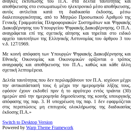
ανάγκες εκτύπωσης του Π.Α. στα δελτία ταυτὸτητας και
αποθήκευσης στο ενσωματωμὲνο ηλεκτρονικό μὲσο αποθήκευσης,
αυτὸς αντλείται κατά τη διαδικασία έκδοσης, μὲσω
διαλειτουργικότητας, από το Μητρώο Προσωπικού Αριθμού της
Γενικής Γραμματείας Πληροφοριακών Συστημάτων και Ψηφιακής
Διακυβέρνησης του Υπουργείου Ψηφιακής Διακυβέρνησης. Ο Π.Α.
αναγράφεται επί της σχετικής αίτησης και τηρείται στο ειδικό
αρχείο ταυτοτήτων της Ελληνικής Αστυνομίας του άρθρου 3 του
ν.δ. 127/1969.
Με κοινή απόφαση των Υπουργών Ψηφιακής Διακυβέρνησης και
Εθνικής Οικονομίας και Οικονομικών ορίζονται ο τρόπος
αναγραφής και αποθήκευσης του Π.Α., καθώς και κάθε άλλη
σχετική λεπτομὲρεια.
Δελτία ταυτὸτητας που δεν περιλαμβάνουν τον Π.Α. ισχύουν μὲχρι
την αντικατάστασή τους ή μὲχρι την ημερομηνία λήξης τους,
εφόσον έχουν εκδοθεί πριν ή το αργότερο εντὸς τριάντα (30)
ημερών από την ημερομηνία δημοσίευσης της κοινής υπουργικής
απόφασης της παρ. 3. Η υποχρέωση της παρ. 1 δεν εφαρμόζεται
στις περιπτώσεις μη επιτυχούς ολοκλήρωσης της διαδικασίας
έκδοσης Π.Α.»
Switch to Desktop Version
Powered by
Warp Theme Framework