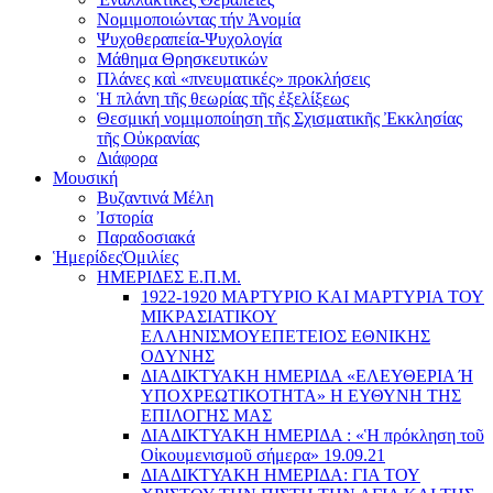
Νομιμοποιώντας τήν Ἀνομία
Ψυχοθεραπεία-Ψυχολογία
Μάθημα Θρησκευτικών
Πλάνες καὶ «πνευματικές» προκλήσεις
Ἡ πλάνη τῆς θεωρίας τῆς ἐξελίξεως
Θεσμική νομιμοποίηση τῆς Σχισματικῆς Ἐκκλησίας
τῆς Οὐκρανίας
Διάφορα
Μουσική
Βυζαντινά Μέλη
Ἰστορία
Παραδοσιακά
Ἡμερίδες
Ὁμιλίες
ΗΜΕΡΙΔΕΣ Ε.Π.Μ.
1922-1920 ΜΑΡΤΥΡΙΟ ΚΑI ΜΑΡΤΥΡIΑ ΤΟΥ
ΜΙΚΡΑΣΙΑΤΙΚΟΥ
EΛΛΗΝΙΣΜΟΥEΠEΤΕΙΟΣ EΘΝΙΚHΣ
O∆YΝΗΣ
ΔΙΑΔΙΚΤΥΑΚΗ ΗΜΕΡΙΔΑ «EΛΕΥΘΕΡΙΑ Ή
YΠΟΧΡΕΩΤΙΚΟΤΗΤΑ» Η ΕΥΘΥΝΗ ΤΗΣ
EΠΙΛΟΓΗΣ ΜΑΣ
ΔΙΑΔΙΚΤΥΑΚΗ ΗΜΕΡΙΔΑ : «Ἡ πρόκληση τοῦ
Οἰκουμενισμοῦ σήμερα» 19.09.21
ΔΙΑΔΙΚΤΥΑΚΗ ΗΜΕΡΙΔΑ: ΓΙΑ ΤΟΥ