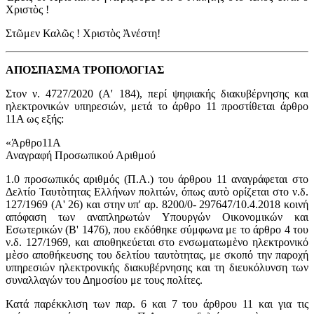
Χριστὸς !
Στῶμεν Καλῶς ! Χριστὸς Ἀνέστη!
ΑΠΟΣΠΑΣΜΑ ΤΡΟΠΟΛΟΓΙΑΣ
Στον ν. 4727/2020 (Α' 184), περί ψηφιακής διακυβέρνησης και
ηλεκτρονικών υπηρεσιών, μετά το άρθρο 11 προστίθεται άρθρο
11Α ως εξής:
«Άρθρο11Α
Αναγραφή Προσωπικού Αριθμού
1.0 προσωπικός αριθμός (Π.Α.) του άρθρου 11 αναγράφεται στο
Δελτίο Ταυτὸτητας Ελλήνων πολιτών, όπως αυτὸ ορίζεται στο ν.δ.
127/1969 (Α' 26) και στην υπ' αρ. 8200/0- 297647/10.4.2018 κοινή
απόφαση των αναπληρωτών Υπουργών Οικονομικών και
Εσωτερικών (Β' 1476), που εκδόθηκε σύμφωνα με το άρθρο 4 του
ν.δ. 127/1969, και αποθηκεύεται στο ενσωματωμὲνο ηλεκτρονικό
μὲσο αποθήκευσης του δελτίου ταυτὸτητας, με σκοπό την παροχή
υπηρεσιών ηλεκτρονικής διακυβέρνησης και τη διευκόλυνση των
συναλλαγών του Δημοσίου με τους πολίτες.
Κατά παρέκκλιση των παρ. 6 και 7 του άρθρου 11 και για τις