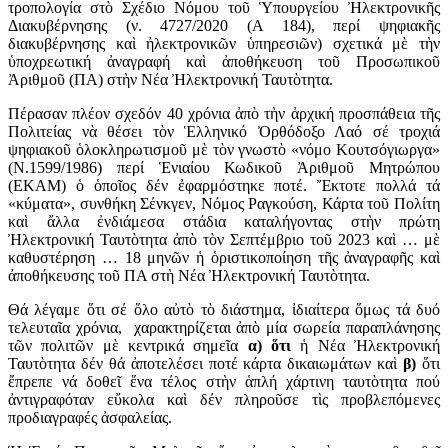
τροπολογία στὸ Σχέδιο Νόμου τοῦ Ὑπουργείου Ἠλεκτρονικῆς
Διακυβέρνησης (ν. 4727/2020 (Α 184), περί ψηφιακῆς
διακυβέρνησης καὶ ἠλεκτρονικῶν ὑπηρεσιῶν) σχετικά μὲ τὴν
ὑποχρεωτική ἀναγραφή καὶ ἀποθήκευση τοῦ Προσωπικοῦ
Ἀριθμοῦ (ΠΑ) στὴν Νέα Ἠλεκτρονική Ταυτὸτητα.
Πέρασαν πλέον σχεδόν 40 χρόνια ἀπὸ τὴν ἀρχική προσπάθεια τῆς
Πολιτείας νὰ θέσει τὸν Ἑλληνικό Ὀρθόδοξο Λαό σέ τροχιά
ψηφιακοῦ ὁλοκληρωτισμοῦ μὲ τὸν γνωστὸ «νόμο Κουτσόγιωργα»
(Ν.1599/1986) περί Ἑνιαίου Κωδικοῦ Ἀριθμοῦ Μητρώπου
(ΕΚΑΜ) ὁ ὁποῖος δέν ἐφαρμόστηκε ποτέ. Ἔκτοτε πολλά τά
«κύματα», συνθήκη Σένκγεν, Νόμος Ραγκούση, Κάρτα τοῦ Πολίτη
καὶ ἄλλα ἐνδιάμεσα στάδια καταλήγοντας στὴν πρώτη
Ἠλεκτρονική Ταυτὸτητα ἀπὸ τὸν Σεπτέμβριο τοῦ 2023 καὶ … μὲ
καθυστέρηση … 18 μηνῶν ἡ ὁριστικοποίηση τῆς ἀναγραφῆς καὶ
ἀποθήκευσης τοῦ ΠΑ στὴ Νέα Ἠλεκτρονική Ταυτὸτητα.
Θά λέγαμε ὅτι σέ ὅλο αὐτὸ τὸ διάστημα, ἰδιαίτερα ὅμως τά δυό
τελευταῖα χρόνια, χαρακτηρίζεται ἀπὸ μία σωρεία παραπλάνησης
τῶν πολιτῶν μὲ κεντρικά σημεῖα
α)
ὅτι
ἡ Νέα Ἠλεκτρονική
Ταυτὸτητα δέν θά ἀποτελέσει ποτέ κάρτα δικαιωμάτων καὶ
β)
ὅτι
ἔπρεπε νά δοθεῖ ἕνα τέλος στὴν ἁπλή χάρτινη ταυτὸτητα πού
ἀντιγραφόταν εὔκολα καὶ δέν πληροῦσε τὶς προβλεπόμενες
προδιαγραφές ἀσφαλείας.