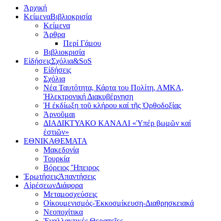
Ἀρχική
Κείμενα
Βιβλιοκρισία
Κείμενα
Άρθρα
Περί Γάμου
Βιβλιοκρισία
Εἰδήσεις
Σχόλια&SoS
Εἰδήσεις
Σχόλια
Νέα Ταυτότητα, Κάρτα του Πολίτη, ΑΜΚΑ,
Ἠλεκτρονική Διακυβέρνηση
Ἡ ἐκδίωξη τοῦ κλήρου καί τῆς Ὀρθοδοξίας
Ἀρνοῦμαι
ΔΙΑΔΙΚΤΥΑΚΟ ΚΑΝΑΛΙ «Ὑπέρ βωμῶν καί
ἑστιῶν»
ΕΘΝΙΚΑ
ΘΕΜΑΤΑ
Μακεδονία
Τουρκία
Βόρειος Ἤπειρος
Ἐρωτήσεις
Ἀπαντήσεις
Αἱρέσεων
Διάφορα
Μεταμοσχεύσεις
Οἰκουμενισμός-Ἐκκοσμίκευση-Διαθρησκειακά
Νεοποχίτικα
Ἐναλλακτικές Θεραπεῖες