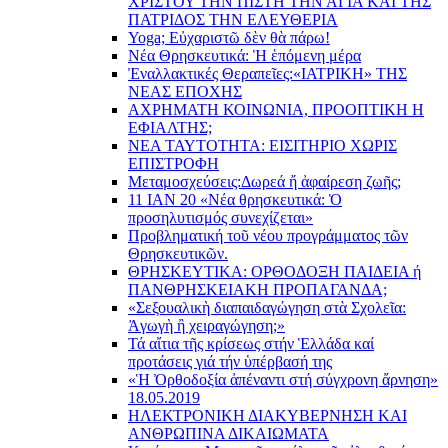
ΧΡΙΣΤΟΥ ΤΗΝ ΠΙΣΤΗ ΤΗΝ ΑΓΙΑ ΚΑΙ ΤΗΣ
ΠΑΤΡΙΔΟΣ ΤΗΝ ΕΛΕΥΘΕΡΙΑ
Yoga; Εὐχαριστῶ δὲν θὰ πάρω!
Νέα Θρησκευτικά: Ἡ ἑπόμενη μέρα
Ἐναλλακτικές Θεραπεῖες:
«ΙΑΤΡΙΚΗ» ΤΗΣ
ΝΕΑΣ ΕΠΟΧΗΣ
ΑΧΡΗΜΑΤΗ ΚΟΙΝΩΝΙΑ, ΠΡΟΟΠΤΙΚΗ Η
ΕΦΙΑΛΤΗΣ;
ΝΕΑ ΤΑΥΤΟΤΗΤΑ: ΕΙΣΙΤΗΡΙΟ ΧΩΡΙΣ
ΕΠΙΣΤΡΟΦΗ
Μεταμοσχεύσεις:
Δωρεά ἤ ἀφαίρεση ζωῆς;
11 ΙΑΝ 20 «Νέα θρησκευτικά: Ὁ
προσηλυτισμός συνεχίζεται»
Προβληματική τοῦ νέου προγράμματος τῶν
Θρησκευτικῶν.
ΘΡΗΣΚΕΥΤΙΚΑ: ΟΡΘΟΔΟΞΗ ΠΑΙΔΕΙΑ ή
ΠΑΝΘΡΗΣΚΕΙΑΚΗ ΠΡΟΠΑΓΑΝΔΑ;
«Σεξουαλικὴ διαπαιδαγώγηση στὰ Σχολεῖα:
Ἀγωγὴ ἢ χειραγώγηση;»
Τά αἴτια τῆς κρίσεως στήν Ἑλλάδα καί
προτάσεις γιά τήν ὑπέρβασή της
«Ἡ Ὀρθοδοξία ἀπέναντι στή σύγχρονη ἄρνηση»
18.05.2019
ΗΛΕΚΤΡΟΝΙΚΗ ΔΙΑΚΥΒΕΡΝΗΣΗ ΚΑΙ
ΑΝΘΡΩΠΙΝΑ ΔΙΚΑΙΩΜΑΤΑ