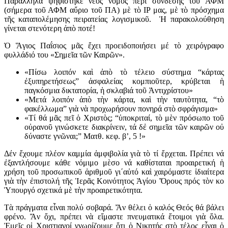
Παράλληλα ψηφίστηκε νέος νόμος περί σύνδεσης τοῦ ΑΦΜ
(σήμερα τοῦ ΑΦΜ αὔριο τοῦ ΠΑ) μὲ τὸ IP μας, μὲ τὸ πρόσχημα
τῆς καταπολέμησης πειρατείας λογισμικοῦ. Ἡ παρακολούθηση
γίνεται στενότερη ἀπὸ ποτέ!
Ὁ Ἅγιος Παΐσιος μᾶς ἔχει προειδοποιήσει μέ τὸ χειρόγραφο
φυλλάδιό του «Σημεῖα τῶν Καιρῶν».
«Πίσω λοιπόν καὶ ἀπὸ τὸ τέλειο σύστημα “κάρτας
ἐξυπηρετήσεως” ἀσφαλείας κομπιοῦτερ, κρύβεται ἡ
παγκόσμια δικτατορία, ἡ σκλαβιά τοῦ Ἀντιχρίστου»
«Μετά λοιπόν ἀπὸ τὴν κάρτα, καὶ τὴν ταυτὸτητα, “τὸ
φακέλλωμα” γιὰ νὰ προχωρήσουν πονηρά στὸ σφράγισμα»
«Τί θά μᾶς πεῖ ὁ Χριστὸς; “ὑποκριταί, τὸ μὲν πρόσωπο τοῦ
οὐρανοῦ γινώσκετε διακρίνειν, τά δἐ σημεῖα τῶν καιρῶν οὐ
δύναστε γνῶναι;” Ματθ. κεφ. β’, 5 !»
Δέν ἔχουμε πλέον καμμία ἀμφιβολία γιὰ τὸ τί ἔρχεται. Πρέπει νά
ἐξαντλήσουμε κάθε νόμιμο μὲσο νά καθίσταται προαιρετική ἡ
χρήση τοῦ προσωπικοῦ ἀριθμοῦ γι΄αὐτό καὶ χαιρόμαστε ἰδιαίτερα
γιὰ τὴν ἐπιστολή τῆς Ἱερᾶς Κοινότητος Ἁγίου Ὄρους πρός τὸν κο
Ὑπουργό σχετικά μὲ τὴν προαιρετικότητα.
Τὰ πράγματα εἶναι πολύ σοβαρά. Ἄν θέλει ὁ καλός Θεός θά βάλει
φρένο. Ἄν ὄχι, πρέπει νὰ εἴμαστε πνευματικά ἕτοιμοι γιὰ ὅλα.
Ἐμεῖς οἱ Χριστιανοί γνωρίζουμε ὅτι ὁ Νικητής στὸ τέλος εἶναι ὁ