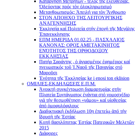
Κατάργηση Μετρητῶν - τέλος τῆς ἐλευθερίας.
Ὁδεύοντας πρός τόν ὁλοκληρωτισμό
Μετανθρωπισμός: Ἀπειλή για τὸν Ἂνθρωπο
ΣΤΟΝ ΑΠΟΗΧΟ ΤΗΣ ΛΕΙΤΟΥΡΓΙΚΗΣ
ΑΝΑΓΕΝΝΗΣΗΣ
Ἐκκλησία καί Πολιτεία στήν ἐποχή τῆς Μεγάλης
Ἐπανεκκίνησης
ΕΠΜ ΗΜΕΡΙΔΑ 01.02.25 - ΠΑΣΧΑΛΙΟΣ
ΚΑΝΟΝΑΣ: ΟΡΟΣ ΑΜΕΤΑΚΙΝΗΤΟΣ
ΕΝΌΤΗΤΟΣ ΤΗΣ ΟΡΘΟΔΟΞΟΥ
ΕΚΚΛΗΣΊΑΣ
Πατήρ Σαράντης , ὁ ἁγιασμένος ἐφημέριος καί
πνευματικός τοῦ Ἱ.Ναοῦ τῆς Παναγίας στό
Μαροῦσι
Ἑνότητα τῆς Ἐκκλησίας ke i enosi ton eklision
ΟΜΙΛΙΕΣ-ΕΚΔΗΛΩΣΕΙΣ Ε.Π.Μ.
Ἀνοικτή συγκέντρωση διαμαρτυρίας στήν
Πλατεία Συντάγματος ἐνάντια στό νομοσχέδιο
γιά τήν θεσμοθέτηση «γάμου» καί υἱοθεσίας
ἀπό ὁμοφυλόφιλους
Διαδικτυακή ἐκδήλωση 10ῃ ἐπετείῳ ἀπό τήν
ἵδρυσή τῆς Ἑστίας
Κοπή βασιλόπιττας Ἑστίας Πατερικῶν Μελετῶν
2015
Διάφορες