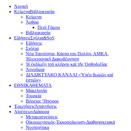
Ἀρχική
Κείμενα
Βιβλιοκρισία
Κείμενα
Άρθρα
Περί Γάμου
Βιβλιοκρισία
Εἰδήσεις
Σχόλια&SoS
Εἰδήσεις
Σχόλια
Νέα Ταυτότητα, Κάρτα του Πολίτη, ΑΜΚΑ,
Ἠλεκτρονική Διακυβέρνηση
Ἡ ἐκδίωξη τοῦ κλήρου καί τῆς Ὀρθοδοξίας
Ἀρνοῦμαι
ΔΙΑΔΙΚΤΥΑΚΟ ΚΑΝΑΛΙ «Ὑπέρ βωμῶν καί
ἑστιῶν»
ΕΘΝΙΚΑ
ΘΕΜΑΤΑ
Μακεδονία
Τουρκία
Βόρειος Ἤπειρος
Ἐρωτήσεις
Ἀπαντήσεις
Αἱρέσεων
Διάφορα
Μεταμοσχεύσεις
Οἰκουμενισμός-Ἐκκοσμίκευση-Διαθρησκειακά
Νεοποχίτικα