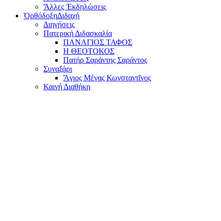
Ἄλλες Ἐκδηλώσεις
Ὀρθόδοξη
Διδαχή
Διηγήσεις
Πατερική Διδασκαλία
ΠΑΝΑΓΙΟΣ ΤΑΦΟΣ
Η ΘΕΟΤΟΚΟΣ
Πατήρ Σαράντης Σαράντος
Συναξάρι
Ἅγιος Μέγας Κωνσταντῖνος
Καινή Διαθήκη