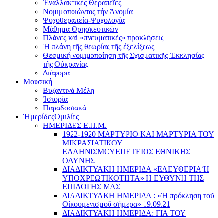
Ἐναλλακτικές Θεραπεῖες
Νομιμοποιώντας τήν Ἀνομία
Ψυχοθεραπεία-Ψυχολογία
Μάθημα Θρησκευτικών
Πλάνες καὶ «πνευματικές» προκλήσεις
Ἡ πλάνη τῆς θεωρίας τῆς ἐξελίξεως
Θεσμική νομιμοποίηση τῆς Σχισματικῆς Ἐκκλησίας
τῆς Οὐκρανίας
Διάφορα
Μουσική
Βυζαντινά Μέλη
Ἰστορία
Παραδοσιακά
Ἡμερίδες
Ὁμιλίες
ΗΜΕΡΙΔΕΣ Ε.Π.Μ.
1922-1920 ΜΑΡΤΥΡΙΟ ΚΑI ΜΑΡΤΥΡIΑ ΤΟΥ
ΜΙΚΡΑΣΙΑΤΙΚΟΥ
EΛΛΗΝΙΣΜΟΥEΠEΤΕΙΟΣ EΘΝΙΚHΣ
O∆YΝΗΣ
ΔΙΑΔΙΚΤΥΑΚΗ ΗΜΕΡΙΔΑ «EΛΕΥΘΕΡΙΑ Ή
YΠΟΧΡΕΩΤΙΚΟΤΗΤΑ» Η ΕΥΘΥΝΗ ΤΗΣ
EΠΙΛΟΓΗΣ ΜΑΣ
ΔΙΑΔΙΚΤΥΑΚΗ ΗΜΕΡΙΔΑ : «Ἡ πρόκληση τοῦ
Οἰκουμενισμοῦ σήμερα» 19.09.21
ΔΙΑΔΙΚΤΥΑΚΗ ΗΜΕΡΙΔΑ: ΓΙΑ ΤΟΥ