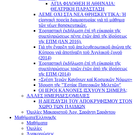
ΑΓΙΑ ΦΙΛΟΘΕΗ Η ΑΘΗΝΑΙΑ:
ΘΕΑΤΡΙΚΗ ΠΑΡΑΣΤΑΣΗ
ΛΕΜΕ ΟΧΙ ΣΤΑ ΝΕΑ ΘΡΗΣΚΕΥΤΙΚΑ: Ἡ
εἰρηνική πορεία διαμαρτυρίας γιά τό μάθημα
τῶν νέων θρησκευτικῶν.
Ἑορταστική ἐκδήλωση ἐπί τῇ εὐκαιρίᾳ τῆς
συμπληρώσεως πέντε ἐτῶν ἀπό τῆς ἱδρύσεως
τῆς ΕΠΜ (ΙΑΝ 2016).
Γιά τήν ἔναρξη τοῦ ἀπελευθερωτικοῦ ἀγώνα τῆς
Κύπρου γιά ἀποτίναξη τοῦ Ἀγγλικοῦ ζυγοῦ
(2014)
Ἑορταστική ἐκδήλωση ἐπί τῇ εὐκαιρίᾳ τῆς
συμπληρώσεως τριῶν ἐτῶν ἀπό τῆς ἱδρύσεως
τῆς ΕΠΜ (2014)
«Σχέση Ἱερῶν Κανόνων καί Κοσμικῶν Νόμων»
Ίδρυση τῆς "Ἑστίας Πατερικῶν Μελετῶν"
ΟΙ ΙΕΡΟΙ ΚΑΝΟΝΕΣ ΙΣΧΥΟΥΝ ΣΗΜΕΡΑ;
ΑΛΛΕΣ ΗΜΕΡΙΔΕΣ/ΟΜΙΛΙΕΣ
Η ΔΙΕΙΣΔΥΣΗ ΤΟΥ ΑΠΟΚΡΥΦΙΣΜΟΥ ΣΤΟΝ
ΧΩΡΟ ΤΩΝ ΠΑΙΔΙΩΝ
Ὁμιλίες Μακαριστοῦ Ἀρχ. Σαράντη Σαράντου
Μαθήματα
Ἑλληνικῆς
Μαθήματα
Ὁμιλίες
Ἀνακοινώσεις