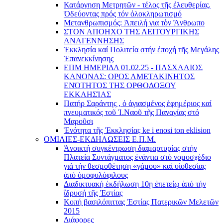
Κατάργηση Μετρητῶν - τέλος τῆς ἐλευθερίας.
Ὁδεύοντας πρός τόν ὁλοκληρωτισμό
Μετανθρωπισμός: Ἀπειλή για τὸν Ἂνθρωπο
ΣΤΟΝ ΑΠΟΗΧΟ ΤΗΣ ΛΕΙΤΟΥΡΓΙΚΗΣ
ΑΝΑΓΕΝΝΗΣΗΣ
Ἐκκλησία καί Πολιτεία στήν ἐποχή τῆς Μεγάλης
Ἐπανεκκίνησης
ΕΠΜ ΗΜΕΡΙΔΑ 01.02.25 - ΠΑΣΧΑΛΙΟΣ
ΚΑΝΟΝΑΣ: ΟΡΟΣ ΑΜΕΤΑΚΙΝΗΤΟΣ
ΕΝΌΤΗΤΟΣ ΤΗΣ ΟΡΘΟΔΟΞΟΥ
ΕΚΚΛΗΣΊΑΣ
Πατήρ Σαράντης , ὁ ἁγιασμένος ἐφημέριος καί
πνευματικός τοῦ Ἱ.Ναοῦ τῆς Παναγίας στό
Μαροῦσι
Ἑνότητα τῆς Ἐκκλησίας ke i enosi ton eklision
ΟΜΙΛΙΕΣ-ΕΚΔΗΛΩΣΕΙΣ Ε.Π.Μ.
Ἀνοικτή συγκέντρωση διαμαρτυρίας στήν
Πλατεία Συντάγματος ἐνάντια στό νομοσχέδιο
γιά τήν θεσμοθέτηση «γάμου» καί υἱοθεσίας
ἀπό ὁμοφυλόφιλους
Διαδικτυακή ἐκδήλωση 10ῃ ἐπετείῳ ἀπό τήν
ἵδρυσή τῆς Ἑστίας
Κοπή βασιλόπιττας Ἑστίας Πατερικῶν Μελετῶν
2015
Διάφορες