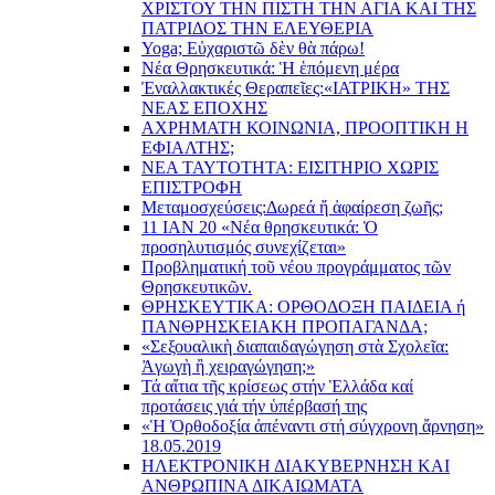
ΧΡΙΣΤΟΥ ΤΗΝ ΠΙΣΤΗ ΤΗΝ ΑΓΙΑ ΚΑΙ ΤΗΣ
ΠΑΤΡΙΔΟΣ ΤΗΝ ΕΛΕΥΘΕΡΙΑ
Yoga; Εὐχαριστῶ δὲν θὰ πάρω!
Νέα Θρησκευτικά: Ἡ ἑπόμενη μέρα
Ἐναλλακτικές Θεραπεῖες:
«ΙΑΤΡΙΚΗ» ΤΗΣ
ΝΕΑΣ ΕΠΟΧΗΣ
ΑΧΡΗΜΑΤΗ ΚΟΙΝΩΝΙΑ, ΠΡΟΟΠΤΙΚΗ Η
ΕΦΙΑΛΤΗΣ;
ΝΕΑ ΤΑΥΤΟΤΗΤΑ: ΕΙΣΙΤΗΡΙΟ ΧΩΡΙΣ
ΕΠΙΣΤΡΟΦΗ
Μεταμοσχεύσεις:
Δωρεά ἤ ἀφαίρεση ζωῆς;
11 ΙΑΝ 20 «Νέα θρησκευτικά: Ὁ
προσηλυτισμός συνεχίζεται»
Προβληματική τοῦ νέου προγράμματος τῶν
Θρησκευτικῶν.
ΘΡΗΣΚΕΥΤΙΚΑ: ΟΡΘΟΔΟΞΗ ΠΑΙΔΕΙΑ ή
ΠΑΝΘΡΗΣΚΕΙΑΚΗ ΠΡΟΠΑΓΑΝΔΑ;
«Σεξουαλικὴ διαπαιδαγώγηση στὰ Σχολεῖα:
Ἀγωγὴ ἢ χειραγώγηση;»
Τά αἴτια τῆς κρίσεως στήν Ἑλλάδα καί
προτάσεις γιά τήν ὑπέρβασή της
«Ἡ Ὀρθοδοξία ἀπέναντι στή σύγχρονη ἄρνηση»
18.05.2019
ΗΛΕΚΤΡΟΝΙΚΗ ΔΙΑΚΥΒΕΡΝΗΣΗ ΚΑΙ
ΑΝΘΡΩΠΙΝΑ ΔΙΚΑΙΩΜΑΤΑ