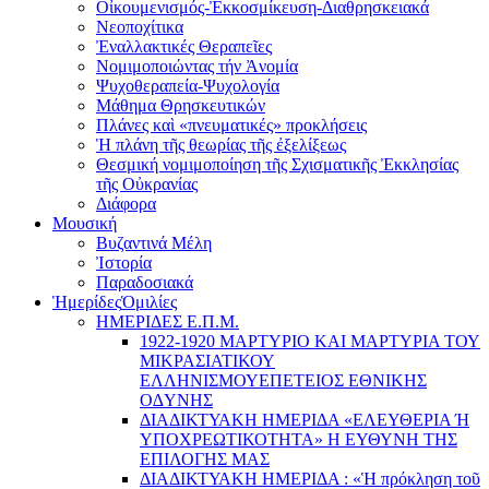
Οἰκουμενισμός-Ἐκκοσμίκευση-Διαθρησκειακά
Νεοποχίτικα
Ἐναλλακτικές Θεραπεῖες
Νομιμοποιώντας τήν Ἀνομία
Ψυχοθεραπεία-Ψυχολογία
Μάθημα Θρησκευτικών
Πλάνες καὶ «πνευματικές» προκλήσεις
Ἡ πλάνη τῆς θεωρίας τῆς ἐξελίξεως
Θεσμική νομιμοποίηση τῆς Σχισματικῆς Ἐκκλησίας
τῆς Οὐκρανίας
Διάφορα
Μουσική
Βυζαντινά Μέλη
Ἰστορία
Παραδοσιακά
Ἡμερίδες
Ὁμιλίες
ΗΜΕΡΙΔΕΣ Ε.Π.Μ.
1922-1920 ΜΑΡΤΥΡΙΟ ΚΑI ΜΑΡΤΥΡIΑ ΤΟΥ
ΜΙΚΡΑΣΙΑΤΙΚΟΥ
EΛΛΗΝΙΣΜΟΥEΠEΤΕΙΟΣ EΘΝΙΚHΣ
O∆YΝΗΣ
ΔΙΑΔΙΚΤΥΑΚΗ ΗΜΕΡΙΔΑ «EΛΕΥΘΕΡΙΑ Ή
YΠΟΧΡΕΩΤΙΚΟΤΗΤΑ» Η ΕΥΘΥΝΗ ΤΗΣ
EΠΙΛΟΓΗΣ ΜΑΣ
ΔΙΑΔΙΚΤΥΑΚΗ ΗΜΕΡΙΔΑ : «Ἡ πρόκληση τοῦ