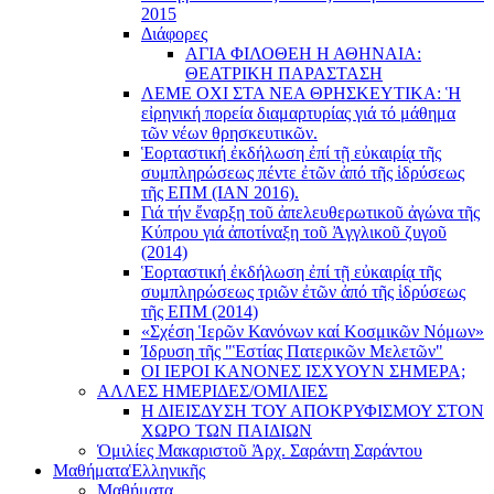
2015
Διάφορες
ΑΓΙΑ ΦΙΛΟΘΕΗ Η ΑΘΗΝΑΙΑ:
ΘΕΑΤΡΙΚΗ ΠΑΡΑΣΤΑΣΗ
ΛΕΜΕ ΟΧΙ ΣΤΑ ΝΕΑ ΘΡΗΣΚΕΥΤΙΚΑ: Ἡ
εἰρηνική πορεία διαμαρτυρίας γιά τό μάθημα
τῶν νέων θρησκευτικῶν.
Ἑορταστική ἐκδήλωση ἐπί τῇ εὐκαιρίᾳ τῆς
συμπληρώσεως πέντε ἐτῶν ἀπό τῆς ἱδρύσεως
τῆς ΕΠΜ (ΙΑΝ 2016).
Γιά τήν ἔναρξη τοῦ ἀπελευθερωτικοῦ ἀγώνα τῆς
Κύπρου γιά ἀποτίναξη τοῦ Ἀγγλικοῦ ζυγοῦ
(2014)
Ἑορταστική ἐκδήλωση ἐπί τῇ εὐκαιρίᾳ τῆς
συμπληρώσεως τριῶν ἐτῶν ἀπό τῆς ἱδρύσεως
τῆς ΕΠΜ (2014)
«Σχέση Ἱερῶν Κανόνων καί Κοσμικῶν Νόμων»
Ίδρυση τῆς "Ἑστίας Πατερικῶν Μελετῶν"
ΟΙ ΙΕΡΟΙ ΚΑΝΟΝΕΣ ΙΣΧΥΟΥΝ ΣΗΜΕΡΑ;
ΑΛΛΕΣ ΗΜΕΡΙΔΕΣ/ΟΜΙΛΙΕΣ
Η ΔΙΕΙΣΔΥΣΗ ΤΟΥ ΑΠΟΚΡΥΦΙΣΜΟΥ ΣΤΟΝ
ΧΩΡΟ ΤΩΝ ΠΑΙΔΙΩΝ
Ὁμιλίες Μακαριστοῦ Ἀρχ. Σαράντη Σαράντου
Μαθήματα
Ἑλληνικῆς
Μαθήματα