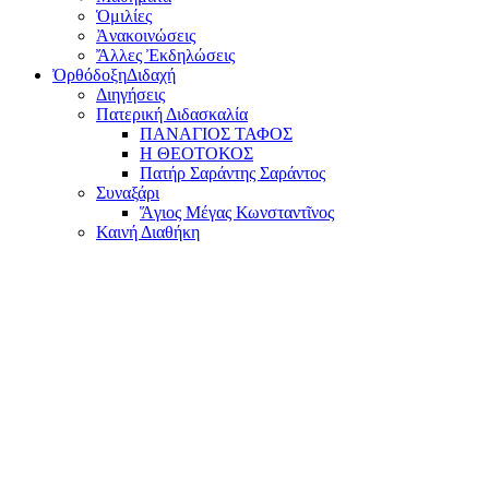
Ὁμιλίες
Ἀνακοινώσεις
Ἄλλες Ἐκδηλώσεις
Ὀρθόδοξη
Διδαχή
Διηγήσεις
Πατερική Διδασκαλία
ΠΑΝΑΓΙΟΣ ΤΑΦΟΣ
Η ΘΕΟΤΟΚΟΣ
Πατήρ Σαράντης Σαράντος
Συναξάρι
Ἅγιος Μέγας Κωνσταντῖνος
Καινή Διαθήκη