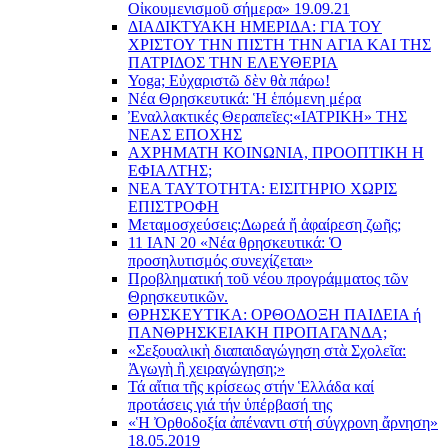
Οἰκουμενισμοῦ σήμερα» 19.09.21
ΔΙΑΔΙΚΤΥΑΚΗ ΗΜΕΡΙΔΑ: ΓΙΑ ΤΟΥ
ΧΡΙΣΤΟΥ ΤΗΝ ΠΙΣΤΗ ΤΗΝ ΑΓΙΑ ΚΑΙ ΤΗΣ
ΠΑΤΡΙΔΟΣ ΤΗΝ ΕΛΕΥΘΕΡΙΑ
Yoga; Εὐχαριστῶ δὲν θὰ πάρω!
Νέα Θρησκευτικά: Ἡ ἑπόμενη μέρα
Ἐναλλακτικές Θεραπεῖες:
«ΙΑΤΡΙΚΗ» ΤΗΣ
ΝΕΑΣ ΕΠΟΧΗΣ
ΑΧΡΗΜΑΤΗ ΚΟΙΝΩΝΙΑ, ΠΡΟΟΠΤΙΚΗ Η
ΕΦΙΑΛΤΗΣ;
ΝΕΑ ΤΑΥΤΟΤΗΤΑ: ΕΙΣΙΤΗΡΙΟ ΧΩΡΙΣ
ΕΠΙΣΤΡΟΦΗ
Μεταμοσχεύσεις:
Δωρεά ἤ ἀφαίρεση ζωῆς;
11 ΙΑΝ 20 «Νέα θρησκευτικά: Ὁ
προσηλυτισμός συνεχίζεται»
Προβληματική τοῦ νέου προγράμματος τῶν
Θρησκευτικῶν.
ΘΡΗΣΚΕΥΤΙΚΑ: ΟΡΘΟΔΟΞΗ ΠΑΙΔΕΙΑ ή
ΠΑΝΘΡΗΣΚΕΙΑΚΗ ΠΡΟΠΑΓΑΝΔΑ;
«Σεξουαλικὴ διαπαιδαγώγηση στὰ Σχολεῖα:
Ἀγωγὴ ἢ χειραγώγηση;»
Τά αἴτια τῆς κρίσεως στήν Ἑλλάδα καί
προτάσεις γιά τήν ὑπέρβασή της
«Ἡ Ὀρθοδοξία ἀπέναντι στή σύγχρονη ἄρνηση»
18.05.2019