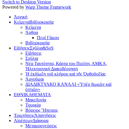
Switch to Desktop Version
Powered by
Warp Theme Framework
Ἀρχική
Κείμενα
Βιβλιοκρισία
Κείμενα
Άρθρα
Περί Γάμου
Βιβλιοκρισία
Εἰδήσεις
Σχόλια&SoS
Εἰδήσεις
Σχόλια
Νέα Ταυτότητα, Κάρτα του Πολίτη, ΑΜΚΑ,
Ἠλεκτρονική Διακυβέρνηση
Ἡ ἐκδίωξη τοῦ κλήρου καί τῆς Ὀρθοδοξίας
Ἀρνοῦμαι
ΔΙΑΔΙΚΤΥΑΚΟ ΚΑΝΑΛΙ «Ὑπέρ βωμῶν καί
ἑστιῶν»
ΕΘΝΙΚΑ
ΘΕΜΑΤΑ
Μακεδονία
Τουρκία
Βόρειος Ἤπειρος
Ἐρωτήσεις
Ἀπαντήσεις
Αἱρέσεων
Διάφορα
Μεταμοσχεύσεις