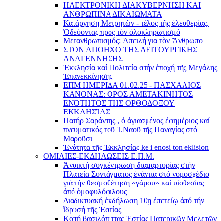
ΗΛΕΚΤΡΟΝΙΚΗ ΔΙΑΚΥΒΕΡΝΗΣΗ ΚΑΙ
ΑΝΘΡΩΠΙΝΑ ΔΙΚΑΙΩΜΑΤΑ
Κατάργηση Μετρητῶν - τέλος τῆς ἐλευθερίας.
Ὁδεύοντας πρός τόν ὁλοκληρωτισμό
Μετανθρωπισμός: Ἀπειλή για τὸν Ἂνθρωπο
ΣΤΟΝ ΑΠΟΗΧΟ ΤΗΣ ΛΕΙΤΟΥΡΓΙΚΗΣ
ΑΝΑΓΕΝΝΗΣΗΣ
Ἐκκλησία καί Πολιτεία στήν ἐποχή τῆς Μεγάλης
Ἐπανεκκίνησης
ΕΠΜ ΗΜΕΡΙΔΑ 01.02.25 - ΠΑΣΧΑΛΙΟΣ
ΚΑΝΟΝΑΣ: ΟΡΟΣ ΑΜΕΤΑΚΙΝΗΤΟΣ
ΕΝΌΤΗΤΟΣ ΤΗΣ ΟΡΘΟΔΟΞΟΥ
ΕΚΚΛΗΣΊΑΣ
Πατήρ Σαράντης , ὁ ἁγιασμένος ἐφημέριος καί
πνευματικός τοῦ Ἱ.Ναοῦ τῆς Παναγίας στό
Μαροῦσι
Ἑνότητα τῆς Ἐκκλησίας ke i enosi ton eklision
ΟΜΙΛΙΕΣ-ΕΚΔΗΛΩΣΕΙΣ Ε.Π.Μ.
Ἀνοικτή συγκέντρωση διαμαρτυρίας στήν
Πλατεία Συντάγματος ἐνάντια στό νομοσχέδιο
γιά τήν θεσμοθέτηση «γάμου» καί υἱοθεσίας
ἀπό ὁμοφυλόφιλους
Διαδικτυακή ἐκδήλωση 10ῃ ἐπετείῳ ἀπό τήν
ἵδρυσή τῆς Ἑστίας
Κοπή βασιλόπιττας Ἑστίας Πατερικῶν Μελετῶν