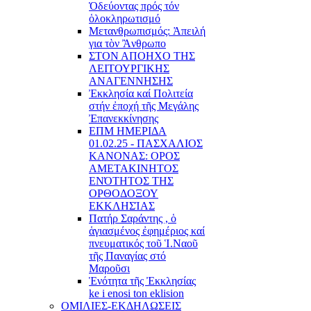
Ὁδεύοντας πρός τόν
ὁλοκληρωτισμό
Μετανθρωπισμός: Ἀπειλή
για τὸν Ἂνθρωπο
ΣΤΟΝ ΑΠΟΗΧΟ ΤΗΣ
ΛΕΙΤΟΥΡΓΙΚΗΣ
ΑΝΑΓΕΝΝΗΣΗΣ
Ἐκκλησία καί Πολιτεία
στήν ἐποχή τῆς Μεγάλης
Ἐπανεκκίνησης
ΕΠΜ ΗΜΕΡΙΔΑ
01.02.25 - ΠΑΣΧΑΛΙΟΣ
ΚΑΝΟΝΑΣ: ΟΡΟΣ
ΑΜΕΤΑΚΙΝΗΤΟΣ
ΕΝΌΤΗΤΟΣ ΤΗΣ
ΟΡΘΟΔΟΞΟΥ
ΕΚΚΛΗΣΊΑΣ
Πατήρ Σαράντης , ὁ
ἁγιασμένος ἐφημέριος καί
πνευματικός τοῦ Ἱ.Ναοῦ
τῆς Παναγίας στό
Μαροῦσι
Ἑνότητα τῆς Ἐκκλησίας
ke i enosi ton eklision
ΟΜΙΛΙΕΣ-ΕΚΔΗΛΩΣΕΙΣ