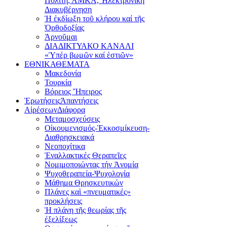
Πολίτη, ΑΜΚΑ, Ἠλεκτρονική
Διακυβέρνηση
Ἡ ἐκδίωξη τοῦ κλήρου καί τῆς
Ὀρθοδοξίας
Ἀρνοῦμαι
ΔΙΑΔΙΚΤΥΑΚΟ ΚΑΝΑΛΙ
«Ὑπέρ βωμῶν καί ἑστιῶν»
ΕΘΝΙΚΑ
ΘΕΜΑΤΑ
Μακεδονία
Τουρκία
Βόρειος Ἤπειρος
Ἐρωτήσεις
Ἀπαντήσεις
Αἱρέσεων
Διάφορα
Μεταμοσχεύσεις
Οἰκουμενισμός-Ἐκκοσμίκευση-
Διαθρησκειακά
Νεοποχίτικα
Ἐναλλακτικές Θεραπεῖες
Νομιμοποιώντας τήν Ἀνομία
Ψυχοθεραπεία-Ψυχολογία
Μάθημα Θρησκευτικών
Πλάνες καὶ «πνευματικές»
προκλήσεις
Ἡ πλάνη τῆς θεωρίας τῆς
ἐξελίξεως