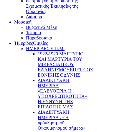
Θεσμική νομιμοποίηση τῆς
Σχισματικῆς Ἐκκλησίας τῆς
Οὐκρανίας
Διάφορα
Μουσική
Βυζαντινά Μέλη
Ἰστορία
Παραδοσιακά
Ἡμερίδες
Ὁμιλίες
ΗΜΕΡΙΔΕΣ Ε.Π.Μ.
1922-1920 ΜΑΡΤΥΡΙΟ
ΚΑI ΜΑΡΤΥΡIΑ ΤΟΥ
ΜΙΚΡΑΣΙΑΤΙΚΟΥ
EΛΛΗΝΙΣΜΟΥEΠEΤΕΙΟΣ
EΘΝΙΚHΣ O∆YΝΗΣ
ΔΙΑΔΙΚΤΥΑΚΗ
ΗΜΕΡΙΔΑ
«EΛΕΥΘΕΡΙΑ Ή
YΠΟΧΡΕΩΤΙΚΟΤΗΤΑ»
Η ΕΥΘΥΝΗ ΤΗΣ
EΠΙΛΟΓΗΣ ΜΑΣ
ΔΙΑΔΙΚΤΥΑΚΗ
ΗΜΕΡΙΔΑ : «Ἡ
πρόκληση τοῦ
Οἰκουμενισμοῦ σήμερα»