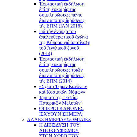
Ἑορταστική ἐκδήλωση
ἐπί τῇ εὐκαιρίᾳ τῆς
συμπληρώσεως πέντε
ἐτῶν ἀπό τῆς ἱδρύσεως
τῆς ΕΠΜ (ΙΑΝ 2016).
Γιά τήν ἔναρξη τοῦ
ἀπελευθερωτικοῦ ἀγώνα
τῆς Κύπρου γιά ἀποτίναξη
τοῦ Ἀγγλικοῦ ζυγοῦ
(2014)
Ἑορταστική ἐκδήλωση
ἐπί τῇ εὐκαιρίᾳ τῆς
συμπληρώσεως τριῶν
ἐτῶν ἀπό τῆς ἱδρύσεως
τῆς ΕΠΜ (2014)
«Σχέση Ἱερῶν Κανόνων
καί Κοσμικῶν Νόμων»
Ίδρυση τῆς "Ἑστίας
Πατερικῶν Μελετῶν"
ΟΙ ΙΕΡΟΙ ΚΑΝΟΝΕΣ
ΙΣΧΥΟΥΝ ΣΗΜΕΡΑ;
ΑΛΛΕΣ ΗΜΕΡΙΔΕΣ/ΟΜΙΛΙΕΣ
Η ΔΙΕΙΣΔΥΣΗ ΤΟΥ
ΑΠΟΚΡΥΦΙΣΜΟΥ
ΣΤΟΝ ΧΩΡΟ ΤΩΝ