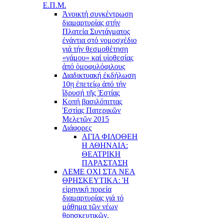
Ε.Π.Μ.
Ἀνοικτή συγκέντρωση
διαμαρτυρίας στήν
Πλατεία Συντάγματος
ἐνάντια στό νομοσχέδιο
γιά τήν θεσμοθέτηση
«γάμου» καί υἱοθεσίας
ἀπό ὁμοφυλόφιλους
Διαδικτυακή ἐκδήλωση
10ῃ ἐπετείῳ ἀπό τήν
ἵδρυσή τῆς Ἑστίας
Κοπή βασιλόπιττας
Ἑστίας Πατερικῶν
Μελετῶν 2015
Διάφορες
ΑΓΙΑ ΦΙΛΟΘΕΗ
Η ΑΘΗΝΑΙΑ:
ΘΕΑΤΡΙΚΗ
ΠΑΡΑΣΤΑΣΗ
ΛΕΜΕ ΟΧΙ ΣΤΑ ΝΕΑ
ΘΡΗΣΚΕΥΤΙΚΑ: Ἡ
εἰρηνική πορεία
διαμαρτυρίας γιά τό
μάθημα τῶν νέων
θρησκευτικῶν.