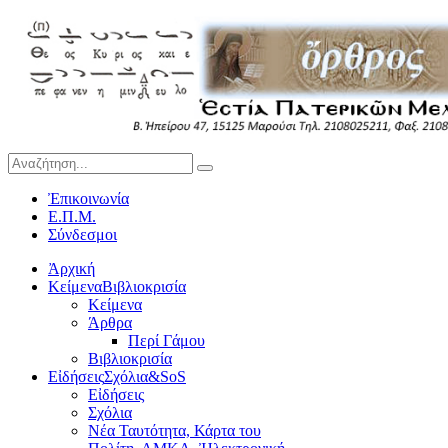
Ἐπικοινωνία
Ε.Π.Μ.
Σύνδεσμοι
Ἀρχική
Κείμενα
Βιβλιοκρισία
Κείμενα
Άρθρα
Περί Γάμου
Βιβλιοκρισία
Εἰδήσεις
Σχόλια&SoS
Εἰδήσεις
Σχόλια
Νέα Ταυτότητα, Κάρτα του