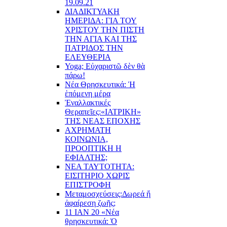
19.09.21
ΔΙΑΔΙΚΤΥΑΚΗ
ΗΜΕΡΙΔΑ: ΓΙΑ ΤΟΥ
ΧΡΙΣΤΟΥ ΤΗΝ ΠΙΣΤΗ
ΤΗΝ ΑΓΙΑ ΚΑΙ ΤΗΣ
ΠΑΤΡΙΔΟΣ ΤΗΝ
ΕΛΕΥΘΕΡΙΑ
Yoga; Εὐχαριστῶ δὲν θὰ
πάρω!
Νέα Θρησκευτικά: Ἡ
ἑπόμενη μέρα
Ἐναλλακτικές
Θεραπεῖες:
«ΙΑΤΡΙΚΗ»
ΤΗΣ ΝΕΑΣ ΕΠΟΧΗΣ
ΑΧΡΗΜΑΤΗ
ΚΟΙΝΩΝΙΑ,
ΠΡΟΟΠΤΙΚΗ Η
ΕΦΙΑΛΤΗΣ;
ΝΕΑ ΤΑΥΤΟΤΗΤΑ:
ΕΙΣΙΤΗΡΙΟ ΧΩΡΙΣ
ΕΠΙΣΤΡΟΦΗ
Μεταμοσχεύσεις:
Δωρεά ἤ
ἀφαίρεση ζωῆς;
11 ΙΑΝ 20 «Νέα
θρησκευτικά: Ὁ