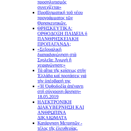
προσηλυτισμός
συνεχίζεται»
Προβληματική τοῦ νέου
προγράμματος τῶν
Θρησκευτικῶν.
ΘΡΗΣΚΕΥΤΙΚΑ:
ΟΡΘΟΔΟΞΗ ΠΑΙΔΕΙΑ ή
ΠΑΝΘΡΗΣΚΕΙΑΚΗ
ΠΡΟΠΑΓΑΝΔΑ;
«Σεξουαλικὴ
διαπαιδαγώγηση στὰ
Σχολεῖα: Ἀγωγὴ ἢ
χειραγώγηση;»
Τά αἴτια τῆς κρίσεως στήν
Ἑλλάδα καί προτάσεις γιά
τήν ὑπέρβασή της
«Ἡ Ὀρθοδοξία ἀπέναντι
στή σύγχρονη ἄρνηση»
18.05.2019
ΗΛΕΚΤΡΟΝΙΚΗ
ΔΙΑΚΥΒΕΡΝΗΣΗ ΚΑΙ
ΑΝΘΡΩΠΙΝΑ
ΔΙΚΑΙΩΜΑΤΑ
Κατάργηση Μετρητῶν -
τέλος τῆς ἐλευθερίας.