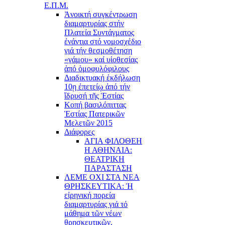
Ε.Π.Μ.
Ἀνοικτή συγκέντρωση
διαμαρτυρίας στήν
Πλατεία Συντάγματος
ἐνάντια στό νομοσχέδιο
γιά τήν θεσμοθέτηση
«γάμου» καί υἱοθεσίας
ἀπό ὁμοφυλόφιλους
Διαδικτυακή ἐκδήλωση
10ῃ ἐπετείῳ ἀπό τήν
ἵδρυσή τῆς Ἑστίας
Κοπή βασιλόπιττας
Ἑστίας Πατερικῶν
Μελετῶν 2015
Διάφορες
ΑΓΙΑ ΦΙΛΟΘΕΗ
Η ΑΘΗΝΑΙΑ:
ΘΕΑΤΡΙΚΗ
ΠΑΡΑΣΤΑΣΗ
ΛΕΜΕ ΟΧΙ ΣΤΑ ΝΕΑ
ΘΡΗΣΚΕΥΤΙΚΑ: Ἡ
εἰρηνική πορεία
διαμαρτυρίας γιά τό
μάθημα τῶν νέων
θρησκευτικῶν.