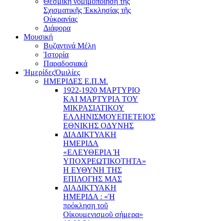
Θεσμική νομιμοποίηση τῆς
Σχισματικῆς Ἐκκλησίας τῆς
Οὐκρανίας
Διάφορα
Μουσική
Βυζαντινά Μέλη
Ἰστορία
Παραδοσιακά
Ἡμερίδες
Ὁμιλίες
ΗΜΕΡΙΔΕΣ Ε.Π.Μ.
1922-1920 ΜΑΡΤΥΡΙΟ
ΚΑI ΜΑΡΤΥΡIΑ ΤΟΥ
ΜΙΚΡΑΣΙΑΤΙΚΟΥ
EΛΛΗΝΙΣΜΟΥEΠEΤΕΙΟΣ
EΘΝΙΚHΣ O∆YΝΗΣ
ΔΙΑΔΙΚΤΥΑΚΗ
ΗΜΕΡΙΔΑ
«EΛΕΥΘΕΡΙΑ Ή
YΠΟΧΡΕΩΤΙΚΟΤΗΤΑ»
Η ΕΥΘΥΝΗ ΤΗΣ
EΠΙΛΟΓΗΣ ΜΑΣ
ΔΙΑΔΙΚΤΥΑΚΗ
ΗΜΕΡΙΔΑ : «Ἡ
πρόκληση τοῦ
Οἰκουμενισμοῦ σήμερα»