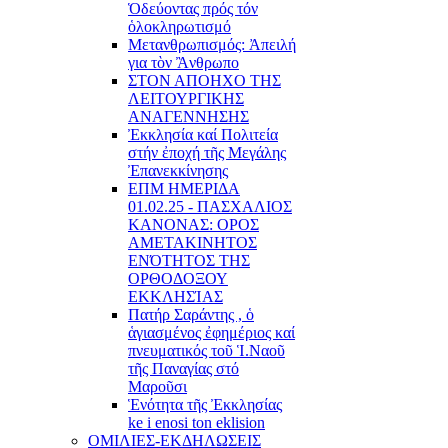
Ὁδεύοντας πρός τόν
ὁλοκληρωτισμό
Μετανθρωπισμός: Ἀπειλή
για τὸν Ἂνθρωπο
ΣΤΟΝ ΑΠΟΗΧΟ ΤΗΣ
ΛΕΙΤΟΥΡΓΙΚΗΣ
ΑΝΑΓΕΝΝΗΣΗΣ
Ἐκκλησία καί Πολιτεία
στήν ἐποχή τῆς Μεγάλης
Ἐπανεκκίνησης
ΕΠΜ ΗΜΕΡΙΔΑ
01.02.25 - ΠΑΣΧΑΛΙΟΣ
ΚΑΝΟΝΑΣ: ΟΡΟΣ
ΑΜΕΤΑΚΙΝΗΤΟΣ
ΕΝΌΤΗΤΟΣ ΤΗΣ
ΟΡΘΟΔΟΞΟΥ
ΕΚΚΛΗΣΊΑΣ
Πατήρ Σαράντης , ὁ
ἁγιασμένος ἐφημέριος καί
πνευματικός τοῦ Ἱ.Ναοῦ
τῆς Παναγίας στό
Μαροῦσι
Ἑνότητα τῆς Ἐκκλησίας
ke i enosi ton eklision
ΟΜΙΛΙΕΣ-ΕΚΔΗΛΩΣΕΙΣ