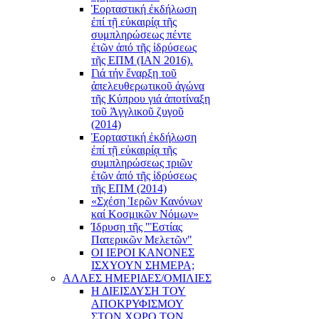
Ἑορταστική ἐκδήλωση
ἐπί τῇ εὐκαιρίᾳ τῆς
συμπληρώσεως πέντε
ἐτῶν ἀπό τῆς ἱδρύσεως
τῆς ΕΠΜ (ΙΑΝ 2016).
Γιά τήν ἔναρξη τοῦ
ἀπελευθερωτικοῦ ἀγώνα
τῆς Κύπρου γιά ἀποτίναξη
τοῦ Ἀγγλικοῦ ζυγοῦ
(2014)
Ἑορταστική ἐκδήλωση
ἐπί τῇ εὐκαιρίᾳ τῆς
συμπληρώσεως τριῶν
ἐτῶν ἀπό τῆς ἱδρύσεως
τῆς ΕΠΜ (2014)
«Σχέση Ἱερῶν Κανόνων
καί Κοσμικῶν Νόμων»
Ίδρυση τῆς "Ἑστίας
Πατερικῶν Μελετῶν"
ΟΙ ΙΕΡΟΙ ΚΑΝΟΝΕΣ
ΙΣΧΥΟΥΝ ΣΗΜΕΡΑ;
ΑΛΛΕΣ ΗΜΕΡΙΔΕΣ/ΟΜΙΛΙΕΣ
Η ΔΙΕΙΣΔΥΣΗ ΤΟΥ
ΑΠΟΚΡΥΦΙΣΜΟΥ
ΣΤΟΝ ΧΩΡΟ ΤΩΝ