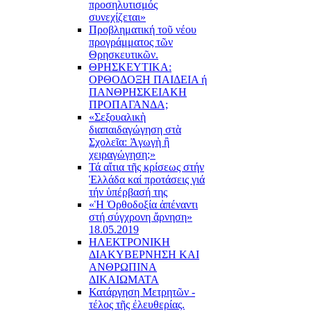
προσηλυτισμός
συνεχίζεται»
Προβληματική τοῦ νέου
προγράμματος τῶν
Θρησκευτικῶν.
ΘΡΗΣΚΕΥΤΙΚΑ:
ΟΡΘΟΔΟΞΗ ΠΑΙΔΕΙΑ ή
ΠΑΝΘΡΗΣΚΕΙΑΚΗ
ΠΡΟΠΑΓΑΝΔΑ;
«Σεξουαλικὴ
διαπαιδαγώγηση στὰ
Σχολεῖα: Ἀγωγὴ ἢ
χειραγώγηση;»
Τά αἴτια τῆς κρίσεως στήν
Ἑλλάδα καί προτάσεις γιά
τήν ὑπέρβασή της
«Ἡ Ὀρθοδοξία ἀπέναντι
στή σύγχρονη ἄρνηση»
18.05.2019
ΗΛΕΚΤΡΟΝΙΚΗ
ΔΙΑΚΥΒΕΡΝΗΣΗ ΚΑΙ
ΑΝΘΡΩΠΙΝΑ
ΔΙΚΑΙΩΜΑΤΑ
Κατάργηση Μετρητῶν -
τέλος τῆς ἐλευθερίας.