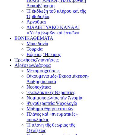
Πολίτη, ΑΜΚΑ, Ἠλεκτρονική
Διακυβέρνηση
Ἡ ἐκδίωξη τοῦ κλήρου καί τῆς
Ὀρθοδοξίας
Ἀρνοῦμαι
ΔΙΑΔΙΚΤΥΑΚΟ ΚΑΝΑΛΙ
«Ὑπέρ βωμῶν καί ἑστιῶν»
ΕΘΝΙΚΑ
ΘΕΜΑΤΑ
Μακεδονία
Τουρκία
Βόρειος Ἤπειρος
Ἐρωτήσεις
Ἀπαντήσεις
Αἱρέσεων
Διάφορα
Μεταμοσχεύσεις
Οἰκουμενισμός-Ἐκκοσμίκευση-
Διαθρησκειακά
Νεοποχίτικα
Ἐναλλακτικές Θεραπεῖες
Νομιμοποιώντας τήν Ἀνομία
Ψυχοθεραπεία-Ψυχολογία
Μάθημα Θρησκευτικών
Πλάνες καὶ «πνευματικές»
προκλήσεις
Ἡ πλάνη τῆς θεωρίας τῆς
ἐξελίξεως