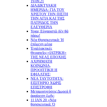
19.09.21
ΔΙΑΔΙΚΤΥΑΚΗ
ΗΜΕΡΙΔΑ: ΓΙΑ ΤΟΥ
ΧΡΙΣΤΟΥ ΤΗΝ ΠΙΣΤΗ
ΤΗΝ ΑΓΙΑ ΚΑΙ ΤΗΣ
ΠΑΤΡΙΔΟΣ ΤΗΝ
ΕΛΕΥΘΕΡΙΑ
Yoga; Εὐχαριστῶ δὲν θὰ
πάρω!
Νέα Θρησκευτικά: Ἡ
ἑπόμενη μέρα
Ἐναλλακτικές
Θεραπεῖες:
«ΙΑΤΡΙΚΗ»
ΤΗΣ ΝΕΑΣ ΕΠΟΧΗΣ
ΑΧΡΗΜΑΤΗ
ΚΟΙΝΩΝΙΑ,
ΠΡΟΟΠΤΙΚΗ Η
ΕΦΙΑΛΤΗΣ;
ΝΕΑ ΤΑΥΤΟΤΗΤΑ:
ΕΙΣΙΤΗΡΙΟ ΧΩΡΙΣ
ΕΠΙΣΤΡΟΦΗ
Μεταμοσχεύσεις:
Δωρεά ἤ
ἀφαίρεση ζωῆς;
11 ΙΑΝ 20 «Νέα
θρησκευτικά: Ὁ