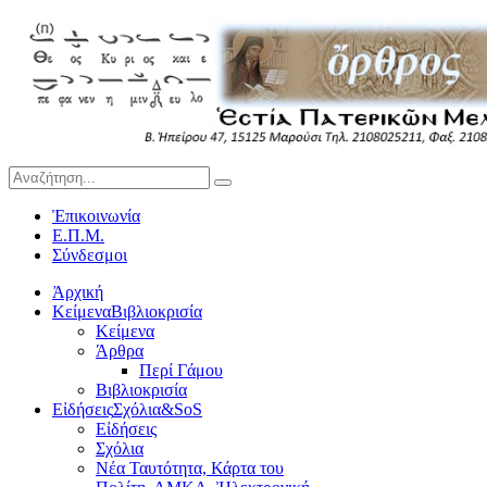
Ἐπικοινωνία
Ε.Π.Μ.
Σύνδεσμοι
Ἀρχική
Κείμενα
Βιβλιοκρισία
Κείμενα
Άρθρα
Περί Γάμου
Βιβλιοκρισία
Εἰδήσεις
Σχόλια&SoS
Εἰδήσεις
Σχόλια
Νέα Ταυτότητα, Κάρτα του