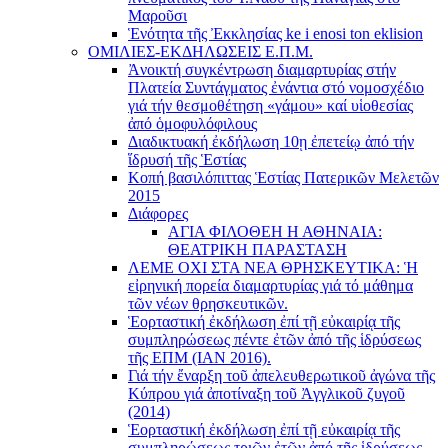
Μαροῦσι
Ἑνότητα τῆς Ἐκκλησίας ke i enosi ton eklision
ΟΜΙΛΙΕΣ-ΕΚΔΗΛΩΣΕΙΣ Ε.Π.Μ.
Ἀνοικτή συγκέντρωση διαμαρτυρίας στήν
Πλατεία Συντάγματος ἐνάντια στό νομοσχέδιο
γιά τήν θεσμοθέτηση «γάμου» καί υἱοθεσίας
ἀπό ὁμοφυλόφιλους
Διαδικτυακή ἐκδήλωση 10ῃ ἐπετείῳ ἀπό τήν
ἵδρυσή τῆς Ἑστίας
Κοπή βασιλόπιττας Ἑστίας Πατερικῶν Μελετῶν
2015
Διάφορες
ΑΓΙΑ ΦΙΛΟΘΕΗ Η ΑΘΗΝΑΙΑ:
ΘΕΑΤΡΙΚΗ ΠΑΡΑΣΤΑΣΗ
ΛΕΜΕ ΟΧΙ ΣΤΑ ΝΕΑ ΘΡΗΣΚΕΥΤΙΚΑ: Ἡ
εἰρηνική πορεία διαμαρτυρίας γιά τό μάθημα
τῶν νέων θρησκευτικῶν.
Ἑορταστική ἐκδήλωση ἐπί τῇ εὐκαιρίᾳ τῆς
συμπληρώσεως πέντε ἐτῶν ἀπό τῆς ἱδρύσεως
τῆς ΕΠΜ (ΙΑΝ 2016).
Γιά τήν ἔναρξη τοῦ ἀπελευθερωτικοῦ ἀγώνα τῆς
Κύπρου γιά ἀποτίναξη τοῦ Ἀγγλικοῦ ζυγοῦ
(2014)
Ἑορταστική ἐκδήλωση ἐπί τῇ εὐκαιρίᾳ τῆς
συμπληρώσεως τριῶν ἐτῶν ἀπό τῆς ἱδρύσεως