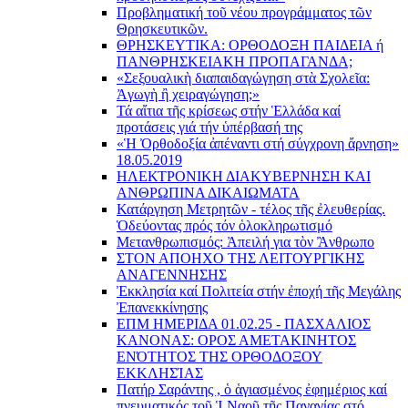
Προβληματική τοῦ νέου προγράμματος τῶν
Θρησκευτικῶν.
ΘΡΗΣΚΕΥΤΙΚΑ: ΟΡΘΟΔΟΞΗ ΠΑΙΔΕΙΑ ή
ΠΑΝΘΡΗΣΚΕΙΑΚΗ ΠΡΟΠΑΓΑΝΔΑ;
«Σεξουαλικὴ διαπαιδαγώγηση στὰ Σχολεῖα:
Ἀγωγὴ ἢ χειραγώγηση;»
Τά αἴτια τῆς κρίσεως στήν Ἑλλάδα καί
προτάσεις γιά τήν ὑπέρβασή της
«Ἡ Ὀρθοδοξία ἀπέναντι στή σύγχρονη ἄρνηση»
18.05.2019
ΗΛΕΚΤΡΟΝΙΚΗ ΔΙΑΚΥΒΕΡΝΗΣΗ ΚΑΙ
ΑΝΘΡΩΠΙΝΑ ΔΙΚΑΙΩΜΑΤΑ
Κατάργηση Μετρητῶν - τέλος τῆς ἐλευθερίας.
Ὁδεύοντας πρός τόν ὁλοκληρωτισμό
Μετανθρωπισμός: Ἀπειλή για τὸν Ἂνθρωπο
ΣΤΟΝ ΑΠΟΗΧΟ ΤΗΣ ΛΕΙΤΟΥΡΓΙΚΗΣ
ΑΝΑΓΕΝΝΗΣΗΣ
Ἐκκλησία καί Πολιτεία στήν ἐποχή τῆς Μεγάλης
Ἐπανεκκίνησης
ΕΠΜ ΗΜΕΡΙΔΑ 01.02.25 - ΠΑΣΧΑΛΙΟΣ
ΚΑΝΟΝΑΣ: ΟΡΟΣ ΑΜΕΤΑΚΙΝΗΤΟΣ
ΕΝΌΤΗΤΟΣ ΤΗΣ ΟΡΘΟΔΟΞΟΥ
ΕΚΚΛΗΣΊΑΣ
Πατήρ Σαράντης , ὁ ἁγιασμένος ἐφημέριος καί
πνευματικός τοῦ Ἱ.Ναοῦ τῆς Παναγίας στό