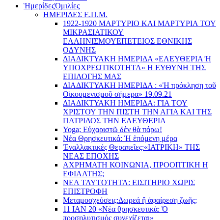
Ἡμερίδες
Ὁμιλίες
ΗΜΕΡΙΔΕΣ Ε.Π.Μ.
1922-1920 ΜΑΡΤΥΡΙΟ ΚΑI ΜΑΡΤΥΡIΑ ΤΟΥ
ΜΙΚΡΑΣΙΑΤΙΚΟΥ
EΛΛΗΝΙΣΜΟΥEΠEΤΕΙΟΣ EΘΝΙΚHΣ
O∆YΝΗΣ
ΔΙΑΔΙΚΤΥΑΚΗ ΗΜΕΡΙΔΑ «EΛΕΥΘΕΡΙΑ Ή
YΠΟΧΡΕΩΤΙΚΟΤΗΤΑ» Η ΕΥΘΥΝΗ ΤΗΣ
EΠΙΛΟΓΗΣ ΜΑΣ
ΔΙΑΔΙΚΤΥΑΚΗ ΗΜΕΡΙΔΑ : «Ἡ πρόκληση τοῦ
Οἰκουμενισμοῦ σήμερα» 19.09.21
ΔΙΑΔΙΚΤΥΑΚΗ ΗΜΕΡΙΔΑ: ΓΙΑ ΤΟΥ
ΧΡΙΣΤΟΥ ΤΗΝ ΠΙΣΤΗ ΤΗΝ ΑΓΙΑ ΚΑΙ ΤΗΣ
ΠΑΤΡΙΔΟΣ ΤΗΝ ΕΛΕΥΘΕΡΙΑ
Yoga; Εὐχαριστῶ δὲν θὰ πάρω!
Νέα Θρησκευτικά: Ἡ ἑπόμενη μέρα
Ἐναλλακτικές Θεραπεῖες:
«ΙΑΤΡΙΚΗ» ΤΗΣ
ΝΕΑΣ ΕΠΟΧΗΣ
ΑΧΡΗΜΑΤΗ ΚΟΙΝΩΝΙΑ, ΠΡΟΟΠΤΙΚΗ Η
ΕΦΙΑΛΤΗΣ;
ΝΕΑ ΤΑΥΤΟΤΗΤΑ: ΕΙΣΙΤΗΡΙΟ ΧΩΡΙΣ
ΕΠΙΣΤΡΟΦΗ
Μεταμοσχεύσεις:
Δωρεά ἤ ἀφαίρεση ζωῆς;
11 ΙΑΝ 20 «Νέα θρησκευτικά: Ὁ
προσηλυτισμός συνεχίζεται»