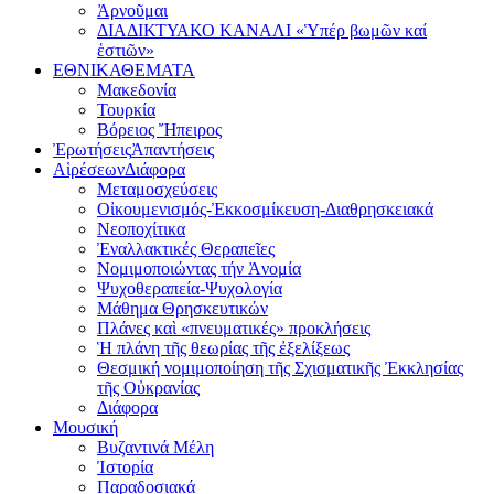
Ἀρνοῦμαι
ΔΙΑΔΙΚΤΥΑΚΟ ΚΑΝΑΛΙ «Ὑπέρ βωμῶν καί
ἑστιῶν»
ΕΘΝΙΚΑ
ΘΕΜΑΤΑ
Μακεδονία
Τουρκία
Βόρειος Ἤπειρος
Ἐρωτήσεις
Ἀπαντήσεις
Αἱρέσεων
Διάφορα
Μεταμοσχεύσεις
Οἰκουμενισμός-Ἐκκοσμίκευση-Διαθρησκειακά
Νεοποχίτικα
Ἐναλλακτικές Θεραπεῖες
Νομιμοποιώντας τήν Ἀνομία
Ψυχοθεραπεία-Ψυχολογία
Μάθημα Θρησκευτικών
Πλάνες καὶ «πνευματικές» προκλήσεις
Ἡ πλάνη τῆς θεωρίας τῆς ἐξελίξεως
Θεσμική νομιμοποίηση τῆς Σχισματικῆς Ἐκκλησίας
τῆς Οὐκρανίας
Διάφορα
Μουσική
Βυζαντινά Μέλη
Ἰστορία
Παραδοσιακά