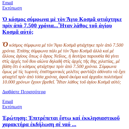
Email
Εκτύπωση
Ὁ κόσμος σύμφωνα μὲ τὸν Ἅγιο Κοσμᾶ φτιάχτηκε
πρὶν ἀπὸ 7.500 χρόνια...Ἦταν λάθος τοῦ ἁγίου
Κοσμᾶ αὐτό;
Ὁ
κόσμος σύμφωνα μὲ τὸν Ἅγιο Κοσμᾶ φτιάχτηκε πρὶν ἀπὸ 7.500
χρόνια. Ἐπίσης σύμφωνα πάλι μὲ τὸν Ἅγιο Κοσμᾶ ἀλλὰ καὶ μὲ
ἄλλους ἁγίους ὅπως ὁ ἅγιος Νεῖλος, ἡ δευτέρα παρουσία θά γίνει
στὶς ἀρχὲς τοῦ 8ου αἰώνα δηλαδὴ στὶς ἀρχὲς τῆς 8ης χιλιετίας, μὲ
βάση ὅτι ὁ κόσμος φτιάχτηκε πρὶν ἀπὸ 7.500 χρόνια. Σύμφωνα
ὅμως μὲ τίς τωρινὲς ἐπιστημονικὲς μελέτες φαντάζει ἀδύνατο νὰ ἔχει
φτιαχτεῖ πρὶν ἀπὸ τόσα χρόνια, ἀφοῦ ἀκόμα καὶ ἀρχαῖοι πολιτισμοὶ
10.000 χρόνων ἔχουν βρεθεῖ. Ἦταν λάθος τοῦ ἁγίου Κοσμᾶ αὐτό;
Διαβάστε Περισσότερα
Email
Εκτύπωση
Ἐρώτηση: Ἐπιτρέπεται ἔστω καί ἐκκλησιαστικοῦ
χαρακτήρα ἐκδήλωση σέ ναό ...