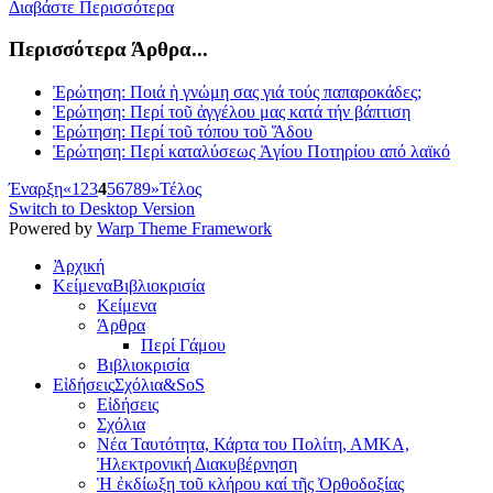
Διαβάστε Περισσότερα
Περισσότερα Άρθρα...
Ἐρώτηση: Ποιά ἡ γνώμη σας γιά τούς παπαροκάδες;
Ἐρώτηση: Περί τοῦ ἀγγέλου μας κατά τήν βάπτιση
Ἐρώτηση: Περί τοῦ τόπου τοῦ Ἅδου
Ἐρώτηση: Περί καταλύσεως Ἁγίου Ποτηρίου από λαϊκό
Έναρξη
«
1
2
3
4
5
6
7
8
9
»
Τέλος
Switch to Desktop Version
Powered by
Warp Theme Framework
Ἀρχική
Κείμενα
Βιβλιοκρισία
Κείμενα
Άρθρα
Περί Γάμου
Βιβλιοκρισία
Εἰδήσεις
Σχόλια&SoS
Εἰδήσεις
Σχόλια
Νέα Ταυτότητα, Κάρτα του Πολίτη, ΑΜΚΑ,
Ἠλεκτρονική Διακυβέρνηση
Ἡ ἐκδίωξη τοῦ κλήρου καί τῆς Ὀρθοδοξίας