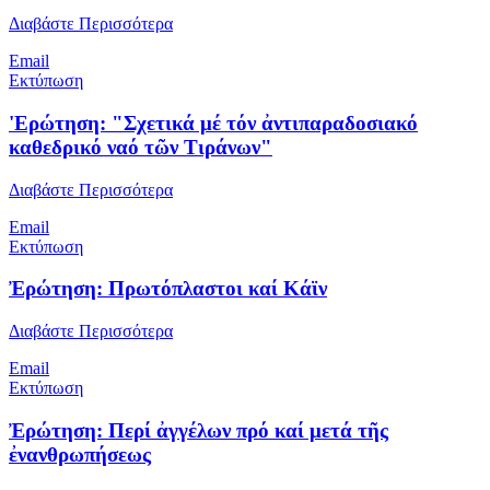
Διαβάστε Περισσότερα
Email
Εκτύπωση
'Ερώτηση: "Σχετικά μέ τόν ἀντιπαραδοσιακό
καθεδρικό ναό τῶν Τιράνων"
Διαβάστε Περισσότερα
Email
Εκτύπωση
Ἐρώτηση: Πρωτόπλαστοι καί Κάϊν
Διαβάστε Περισσότερα
Email
Εκτύπωση
Ἐρώτηση: Περί ἀγγέλων πρό καί μετά τῆς
ἐνανθρωπήσεως