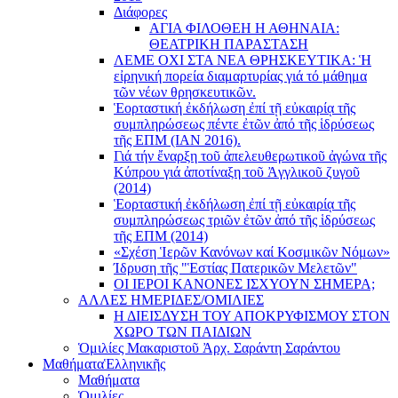
Διάφορες
ΑΓΙΑ ΦΙΛΟΘΕΗ Η ΑΘΗΝΑΙΑ:
ΘΕΑΤΡΙΚΗ ΠΑΡΑΣΤΑΣΗ
ΛΕΜΕ ΟΧΙ ΣΤΑ ΝΕΑ ΘΡΗΣΚΕΥΤΙΚΑ: Ἡ
εἰρηνική πορεία διαμαρτυρίας γιά τό μάθημα
τῶν νέων θρησκευτικῶν.
Ἑορταστική ἐκδήλωση ἐπί τῇ εὐκαιρίᾳ τῆς
συμπληρώσεως πέντε ἐτῶν ἀπό τῆς ἱδρύσεως
τῆς ΕΠΜ (ΙΑΝ 2016).
Γιά τήν ἔναρξη τοῦ ἀπελευθερωτικοῦ ἀγώνα τῆς
Κύπρου γιά ἀποτίναξη τοῦ Ἀγγλικοῦ ζυγοῦ
(2014)
Ἑορταστική ἐκδήλωση ἐπί τῇ εὐκαιρίᾳ τῆς
συμπληρώσεως τριῶν ἐτῶν ἀπό τῆς ἱδρύσεως
τῆς ΕΠΜ (2014)
«Σχέση Ἱερῶν Κανόνων καί Κοσμικῶν Νόμων»
Ίδρυση τῆς "Ἑστίας Πατερικῶν Μελετῶν"
ΟΙ ΙΕΡΟΙ ΚΑΝΟΝΕΣ ΙΣΧΥΟΥΝ ΣΗΜΕΡΑ;
ΑΛΛΕΣ ΗΜΕΡΙΔΕΣ/ΟΜΙΛΙΕΣ
Η ΔΙΕΙΣΔΥΣΗ ΤΟΥ ΑΠΟΚΡΥΦΙΣΜΟΥ ΣΤΟΝ
ΧΩΡΟ ΤΩΝ ΠΑΙΔΙΩΝ
Ὁμιλίες Μακαριστοῦ Ἀρχ. Σαράντη Σαράντου
Μαθήματα
Ἑλληνικῆς
Μαθήματα
Ὁμιλίες