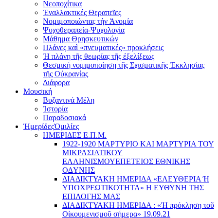
Νεοποχίτικα
Ἐναλλακτικές Θεραπεῖες
Νομιμοποιώντας τήν Ἀνομία
Ψυχοθεραπεία-Ψυχολογία
Μάθημα Θρησκευτικών
Πλάνες καὶ «πνευματικές» προκλήσεις
Ἡ πλάνη τῆς θεωρίας τῆς ἐξελίξεως
Θεσμική νομιμοποίηση τῆς Σχισματικῆς Ἐκκλησίας
τῆς Οὐκρανίας
Διάφορα
Μουσική
Βυζαντινά Μέλη
Ἰστορία
Παραδοσιακά
Ἡμερίδες
Ὁμιλίες
ΗΜΕΡΙΔΕΣ Ε.Π.Μ.
1922-1920 ΜΑΡΤΥΡΙΟ ΚΑI ΜΑΡΤΥΡIΑ ΤΟΥ
ΜΙΚΡΑΣΙΑΤΙΚΟΥ
EΛΛΗΝΙΣΜΟΥEΠEΤΕΙΟΣ EΘΝΙΚHΣ
O∆YΝΗΣ
ΔΙΑΔΙΚΤΥΑΚΗ ΗΜΕΡΙΔΑ «EΛΕΥΘΕΡΙΑ Ή
YΠΟΧΡΕΩΤΙΚΟΤΗΤΑ» Η ΕΥΘΥΝΗ ΤΗΣ
EΠΙΛΟΓΗΣ ΜΑΣ
ΔΙΑΔΙΚΤΥΑΚΗ ΗΜΕΡΙΔΑ : «Ἡ πρόκληση τοῦ
Οἰκουμενισμοῦ σήμερα» 19.09.21