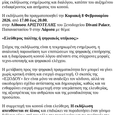
μίας εκδήλωσης ενημέρωσης και διαλόγου, κατόπιν του αυξημένου
ενδιαφέροντος και αιτήματος του κοινού.
Η εκδήλωση θα πραγματοποιηθεί την
Κυριακή 8 Φεβρουαρίου
2026
, από
17.00 έως 20.00
,
στην
Αίθουσα
ΑΡΙΣΤΟΤΕΛΗΣ
του Ξενοδοχείου
Divani Palace
,
Παπαναστασίου 9 στην
Λάρισα
με θέμα:
«Ελεύθερος πολίτης ή ψηφιακός υπήκοος;»
Στόχος της εκδήλωσης είναι η τεκμηριωμένη ενημέρωση, η
αναλυτική παρουσίαση των επιπτώσεων της ψηφιακής επιτήρησης
και η διαμόρφωση κοινού λόγου απέναντι στις σύγχρονες μορφές
τεχνο-υποταγής και ψηφιακού ελέγχου.
Η μετάβαση προς την ψηφιακή πραγματικότητα δεν μπορεί να γίνει
χωρίς κριτική στάση και ενεργό συμ­μετοχή. Ο σκοπός της
«ΕΞΟΔΟΥ» δεν είναι μόνο να αναδείξει τον κίνδυνο, αλλά να
οικοδομήσει σχέδιο αντίστασης και δημιουργίας, καθώς και να
ενθαρρύνει ενεργή συμμετοχή στην υπεράσπιση της ελευθερίας,
της αξιοπρέπειας του ανθρώπου και της μοναδικότητας του
προσώπου.
Η συμμετοχή του κοινού είναι ελεύθερη.
Η εκδήλωση
απευθύνεται σε όλους
και επιδιώκει να πυροδοτήσει έναν γόνιμο