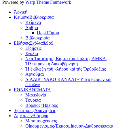
Powered by
Warp Theme Framework
Ἀρχική
Κείμενα
Βιβλιοκρισία
Κείμενα
Άρθρα
Περί Γάμου
Βιβλιοκρισία
Εἰδήσεις
Σχόλια&SoS
Εἰδήσεις
Σχόλια
Νέα Ταυτότητα, Κάρτα του Πολίτη, ΑΜΚΑ,
Ἠλεκτρονική Διακυβέρνηση
Ἡ ἐκδίωξη τοῦ κλήρου καί τῆς Ὀρθοδοξίας
Ἀρνοῦμαι
ΔΙΑΔΙΚΤΥΑΚΟ ΚΑΝΑΛΙ «Ὑπέρ βωμῶν καί
ἑστιῶν»
ΕΘΝΙΚΑ
ΘΕΜΑΤΑ
Μακεδονία
Τουρκία
Βόρειος Ἤπειρος
Ἐρωτήσεις
Ἀπαντήσεις
Αἱρέσεων
Διάφορα
Μεταμοσχεύσεις
Οἰκουμενισμός-Ἐκκοσμίκευση-Διαθρησκειακά