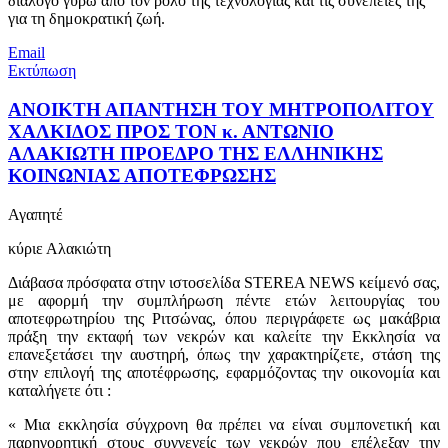
διάλογο γύρω από τον ρόλο της τεχνολογίας και τις συνέπειές της
για τη δημοκρατική ζωή.
Email
Εκτύπωση
ΑΝΟΙΚΤΗ ΑΠΑΝΤΗΣΗ ΤΟΥ ΜΗΤΡΟΠΟΛΙΤΟΥ
ΧΑΛΚΙΔΟΣ ΠΡΟΣ ΤΟΝ κ. ΑΝΤΩΝΙΟ
ΑΛΑΚΙΩΤΗ ΠΡΟΕΔΡΟ ΤΗΣ ΕΛΛΗΝΙΚΗΣ
ΚΟΙΝΩΝΙΑΣ ΑΠΟΤΕΦΡΩΣΗΣ
Αγαπητέ
κύριε Αλακιώτη
Διάβασα πρόσφατα στην ιστοσελίδα STEREA NEWS κείμενό σας,
με αφορμή την συμπλήρωση πέντε ετών λειτουργίας του
αποτεφρωτηρίου της Ριτσώνας, όπου περιγράφετε ως μακάβρια
πράξη την εκταφή των νεκρών και καλείτε την Εκκλησία να
επανεξετάσει την αυστηρή, όπως την χαρακτηρίζετε, στάση της
στην επιλογή της αποτέφρωσης, εφαρμόζοντας την οικονομία και
καταλήγετε ότι :
« Μια εκκλησία σύγχρονη θα πρέπει να είναι συμπονετική και
παρηγορητική στους συγγενείς των νεκρών που επέλεξαν την