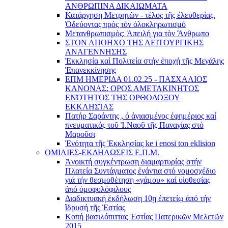
ΑΝΘΡΩΠΙΝΑ ΔΙΚΑΙΩΜΑΤΑ
Κατάργηση Μετρητῶν - τέλος τῆς ἐλευθερίας.
Ὁδεύοντας πρός τόν ὁλοκληρωτισμό
Μετανθρωπισμός: Ἀπειλή για τὸν Ἂνθρωπο
ΣΤΟΝ ΑΠΟΗΧΟ ΤΗΣ ΛΕΙΤΟΥΡΓΙΚΗΣ
ΑΝΑΓΕΝΝΗΣΗΣ
Ἐκκλησία καί Πολιτεία στήν ἐποχή τῆς Μεγάλης
Ἐπανεκκίνησης
ΕΠΜ ΗΜΕΡΙΔΑ 01.02.25 - ΠΑΣΧΑΛΙΟΣ
ΚΑΝΟΝΑΣ: ΟΡΟΣ ΑΜΕΤΑΚΙΝΗΤΟΣ
ΕΝΌΤΗΤΟΣ ΤΗΣ ΟΡΘΟΔΟΞΟΥ
ΕΚΚΛΗΣΊΑΣ
Πατήρ Σαράντης , ὁ ἁγιασμένος ἐφημέριος καί
πνευματικός τοῦ Ἱ.Ναοῦ τῆς Παναγίας στό
Μαροῦσι
Ἑνότητα τῆς Ἐκκλησίας ke i enosi ton eklision
ΟΜΙΛΙΕΣ-ΕΚΔΗΛΩΣΕΙΣ Ε.Π.Μ.
Ἀνοικτή συγκέντρωση διαμαρτυρίας στήν
Πλατεία Συντάγματος ἐνάντια στό νομοσχέδιο
γιά τήν θεσμοθέτηση «γάμου» καί υἱοθεσίας
ἀπό ὁμοφυλόφιλους
Διαδικτυακή ἐκδήλωση 10ῃ ἐπετείῳ ἀπό τήν
ἵδρυσή τῆς Ἑστίας
Κοπή βασιλόπιττας Ἑστίας Πατερικῶν Μελετῶν
2015