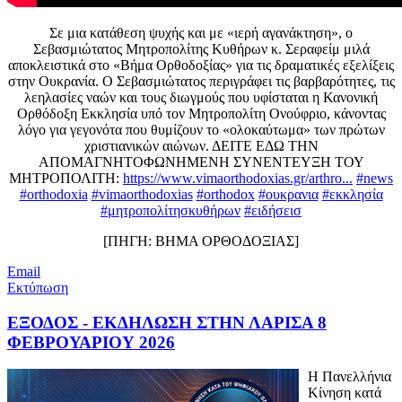
Σε μια κατάθεση ψυχής και με «ιερή αγανάκτηση», ο
Σεβασμιώτατος Μητροπολίτης Κυθήρων κ. Σεραφείμ μιλά
αποκλειστικά στο «Βήμα Ορθοδοξίας» για τις δραματικές εξελίξεις
στην Ουκρανία. Ο Σεβασμιώτατος περιγράφει τις βαρβαρότητες, τις
λεηλασίες ναών και τους διωγμούς που υφίσταται η Κανονική
Ορθόδοξη Εκκλησία υπό τον Μητροπολίτη Ονούφριο, κάνοντας
λόγο για γεγονότα που θυμίζουν το «ολοκαύτωμα» των πρώτων
χριστιανικών αιώνων. ΔΕΙΤΕ ΕΔΩ ΤΗΝ
ΑΠΟΜΑΓΝΗΤΟΦΩΝΗΜΕΝΗ ΣΥΝΕΝΤΕΥΞΗ ΤΟΥ
ΜΗΤΡΟΠΟΛΙΤΗ:
https://www.vimaorthodoxias.gr/arthro...
#news
#orthodoxia
#vimaorthodoxias
#orthodox
#ουκρανια
#εκκλησία
#μητροπολίτησκυθήρων
#ειδήσεισ
[ΠΗΓΗ: ΒΗΜΑ ΟΡΘΟΔΟΞΙΑΣ]
Email
Εκτύπωση
ΕΞΟΔΟΣ - ΕΚΔΗΛΩΣΗ ΣΤΗΝ ΛΑΡΙΣΑ 8
ΦΕΒΡΟΥΑΡΙΟΥ 2026
Η Πανελλήνια
Κίνηση κατά