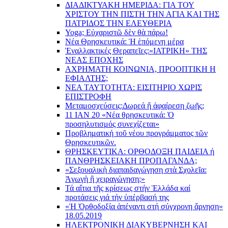
ΔΙΑΔΙΚΤΥΑΚΗ ΗΜΕΡΙΔΑ: ΓΙΑ ΤΟΥ
ΧΡΙΣΤΟΥ ΤΗΝ ΠΙΣΤΗ ΤΗΝ ΑΓΙΑ ΚΑΙ ΤΗΣ
ΠΑΤΡΙΔΟΣ ΤΗΝ ΕΛΕΥΘΕΡΙΑ
Yoga; Εὐχαριστῶ δὲν θὰ πάρω!
Νέα Θρησκευτικά: Ἡ ἑπόμενη μέρα
Ἐναλλακτικές Θεραπεῖες:
«ΙΑΤΡΙΚΗ» ΤΗΣ
ΝΕΑΣ ΕΠΟΧΗΣ
ΑΧΡΗΜΑΤΗ ΚΟΙΝΩΝΙΑ, ΠΡΟΟΠΤΙΚΗ Η
ΕΦΙΑΛΤΗΣ;
ΝΕΑ ΤΑΥΤΟΤΗΤΑ: ΕΙΣΙΤΗΡΙΟ ΧΩΡΙΣ
ΕΠΙΣΤΡΟΦΗ
Μεταμοσχεύσεις:
Δωρεά ἤ ἀφαίρεση ζωῆς;
11 ΙΑΝ 20 «Νέα θρησκευτικά: Ὁ
προσηλυτισμός συνεχίζεται»
Προβληματική τοῦ νέου προγράμματος τῶν
Θρησκευτικῶν.
ΘΡΗΣΚΕΥΤΙΚΑ: ΟΡΘΟΔΟΞΗ ΠΑΙΔΕΙΑ ή
ΠΑΝΘΡΗΣΚΕΙΑΚΗ ΠΡΟΠΑΓΑΝΔΑ;
«Σεξουαλικὴ διαπαιδαγώγηση στὰ Σχολεῖα:
Ἀγωγὴ ἢ χειραγώγηση;»
Τά αἴτια τῆς κρίσεως στήν Ἑλλάδα καί
προτάσεις γιά τήν ὑπέρβασή της
«Ἡ Ὀρθοδοξία ἀπέναντι στή σύγχρονη ἄρνηση»
18.05.2019
ΗΛΕΚΤΡΟΝΙΚΗ ΔΙΑΚΥΒΕΡΝΗΣΗ ΚΑΙ