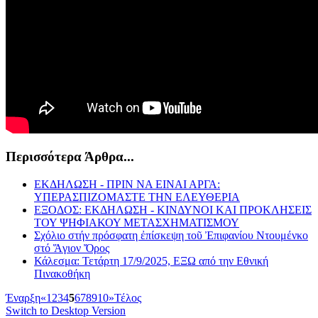
Περισσότερα Άρθρα...
ΕΚΔΗΛΩΣΗ - ΠΡΙΝ ΝΑ ΕΙΝΑΙ ΑΡΓΑ:
ΥΠΕΡΑΣΠΙΖΟΜΑΣΤΕ ΤΗΝ ΕΛΕΥΘΕΡΙΑ
ΕΞΟΔΟΣ: ΕΚΔΗΛΩΣΗ - ΚΙΝΔΥΝΟΙ ΚΑΙ ΠΡΟΚΛΗΣΕΙΣ
ΤΟΥ ΨΗΦΙΑΚΟΥ ΜΕΤΑΣΧΗΜΑΤΙΣΜΟΥ
Σχόλιο στήν πρόσφατη ἐπίσκεψη τοῦ Ἐπιφανίου Ντουμένκο
στό Ἅγιον Ὄρος
Κάλεσμα: Τετάρτη 17/9/2025, ΕΞΩ από την Εθνική
Πινακοθήκη
Έναρξη
«
1
2
3
4
5
6
7
8
9
10
»
Τέλος
Switch to Desktop Version